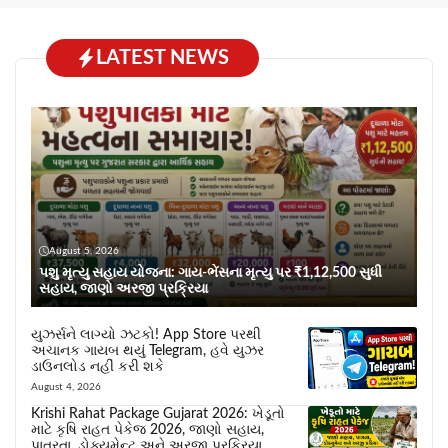
LATEST NEWS
August 5, 2026
પશુ મૃત્યુ સહાય યોજના: ગાય-ભેંસના મૃત્યુ પર ₹1,12,500 સુધી
સહાય, જાણો અરજી પ્રક્રિયા
યુઝર્સને લાગ્યો ઝટકો! App Store પરથી
અચાનક ગાયબ થયું Telegram, હવે યુઝર
ડાઉનલોડ નહીં કરી શકે
August 4, 2026
Krishi Rahat Package Gujarat 2026: ખેડૂતો
માટે કૃષિ રાહત પેકેજ 2026, જાણો સહાય,
પાત્રતા, ડોક્યુમેન્ટ અને અરજી પ્રક્રિયા