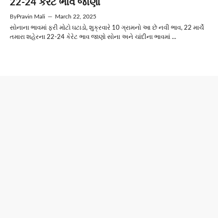
22-24 કેરેટ ભાવ જાણો
By
Pravin Mali
—
March 22, 2025
સોનાના ભાવમાં ફરી મોટો ઘટાડો, શુક્રવારે 10 ગ્રામનો આ છે નવી ભાવ, 22 માર્ચે
તમારા શહેરના 22-24 કેરેટ ભાવ જાણો સોના અને ચાંદીના ભાવમાં ...