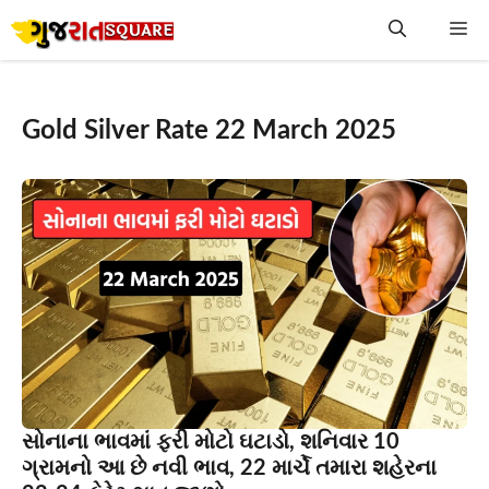
Skip
Me
to
content
Gold Silver Rate 22 March 2025
સોનાના ભાવમાં ફરી મોટો ઘટાડો, શનિવાર 10
ગ્રામનો આ છે નવી ભાવ, 22 માર્ચે તમારા શહેરના