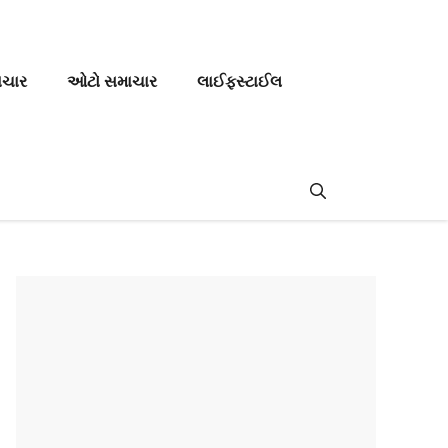
ાચાર
ઓટો સમાચાર
લાઈફસ્ટાઈલ