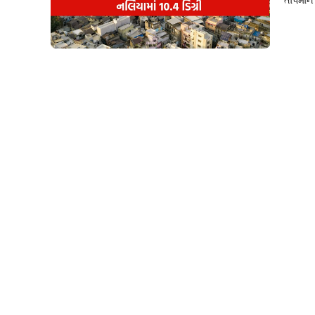
તાપમાન ફ