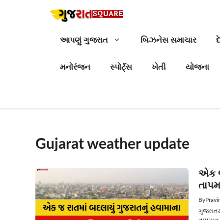
Skip
to
content
આપણું ગુજરાત
બિઝનેસ સમાચાર
દ
મનોરંજન
સ્પોર્ટ્સ
ખેતી
યોજના
Gujarat weather update
એક જ 
તાપમા
By
Pravi
ગુજરાતમા