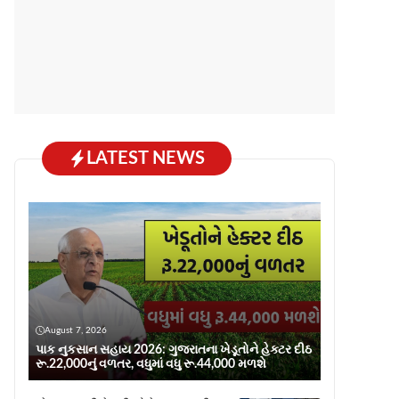
LATEST NEWS
August 7, 2026
પાક નુકસાન સહાય 2026: ગુજરાતના ખેડૂતોને હેક્ટર દીઠ
રૂ.22,000નું વળતર, વધુમાં વધુ રૂ.44,000 મળશે