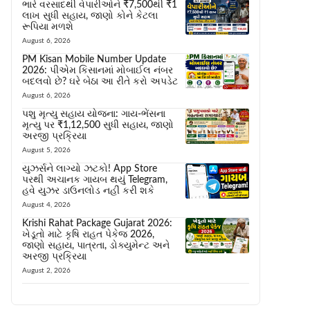
ભારે વરસાદથી વેપારીઓને ₹7,500થી ₹1
લાખ સુધી સહાય, જાણો કોને કેટલા
રૂપિયા મળશે
August 6, 2026
PM Kisan Mobile Number Update
2026: પીએમ કિસાનમાં મોબાઈલ નંબર
બદલવો છે? ઘરે બેઠા આ રીતે કરો અપડેટ
August 6, 2026
પશુ મૃત્યુ સહાય યોજના: ગાય-ભેંસના
મૃત્યુ પર ₹1,12,500 સુધી સહાય, જાણો
અરજી પ્રક્રિયા
August 5, 2026
યુઝર્સને લાગ્યો ઝટકો! App Store
પરથી અચાનક ગાયબ થયું Telegram,
હવે યુઝર ડાઉનલોડ નહીં કરી શકે
August 4, 2026
Krishi Rahat Package Gujarat 2026:
ખેડૂતો માટે કૃષિ રાહત પેકેજ 2026,
જાણો સહાય, પાત્રતા, ડોક્યુમેન્ટ અને
અરજી પ્રક્રિયા
August 2, 2026