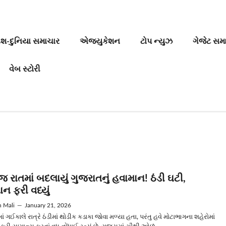
ેશ-દુનિયા સમાચાર
એજ્યુકેશન
ટોપ ન્યુઝ
ગેજેટ સમ
વેબ સ્ટોરી
રાતમાં બદલાયું ગુજરાતનું હવામાન! ઠંડી ઘટી,
ન ફરી વધ્યું
n Mali
—
January 21, 2026
ં ગઈકાલે રાત્રે ઠંડીમાં થોડીક કડાકા જોવા મળ્યા હતા, પરંતુ હવે મોટાભાગના શહેરોમાં