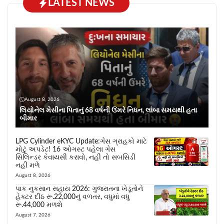
LATEST NEWS
August 8, 2026
લિયોનેલ મેસીના પિતાનું 68 વર્ષની ઉંમરે નિધન, લાંબા સમયથી હતા
બીમાર
LPG Cylinder eKYC Update:ગેસ ગ્રાહકો માટે
મોટું અપડેટ! 16 ઓગસ્ટ પહેલા ગેસ
સિલિન્ડર કેવાયસી કરાવો, નહીં તો સબસિડી
નહીં મળે
August 8, 2026
પાક નુકસાન સહાય 2026: ગુજરાતના ખેડૂતોને
હેક્ટર દીઠ રૂ.22,000નું વળતર, વધુમાં વધુ
રૂ.44,000 મળશે
August 7, 2026