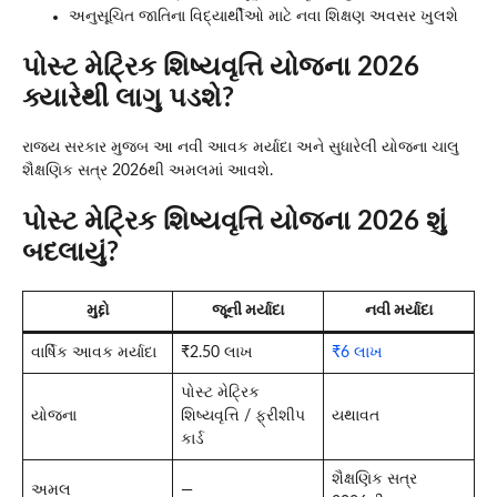
અનુસૂચિત જાતિના વિદ્યાર્થીઓ માટે નવા શિક્ષણ અવસર ખુલશે
પોસ્ટ મેટ્રિક શિષ્યવૃત્તિ યોજના 2026
ક્યારેથી લાગુ પડશે?
રાજ્ય સરકાર મુજબ આ નવી આવક મર્યાદા અને સુધારેલી યોજના ચાલુ
શૈક્ષણિક સત્ર 2026થી અમલમાં આવશે.
પોસ્ટ મેટ્રિક શિષ્યવૃત્તિ યોજના 2026 શું
બદલાયું?
મુદ્દો
જૂની મર્યાદા
નવી મર્યાદા
વાર્ષિક આવક મર્યાદા
₹2.50 લાખ
₹6 લાખ
પોસ્ટ મેટ્રિક
યોજના
શિષ્યવૃત્તિ / ફ્રીશીપ
યથાવત
કાર્ડ
શૈક્ષણિક સત્ર
અમલ
—