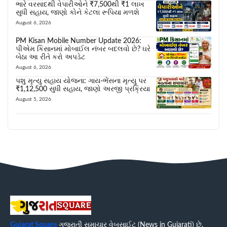
ભારે વરસાદથી વેપારીઓને ₹7,500થી ₹1 લાખ
સુધી સહાય, જાણો કોને કેટલા રૂપિયા મળશે
August 6, 2026
PM Kisan Mobile Number Update 2026:
પીએમ કિસાનમાં મોબાઈલ નંબર બદલવો છે? ઘરે
બેઠા આ રીતે કરો અપડેટ
August 6, 2026
પશુ મૃત્યુ સહાય યોજના: ગાય-ભેંસના મૃત્યુ પર
₹1,12,500 સુધી સહાય, જાણો અરજી પ્રક્રિયા
August 5, 2026
Gujarat Square
ગુજરાતી સમાચાર વેબસાઈટ (News in Gujarati) છે.