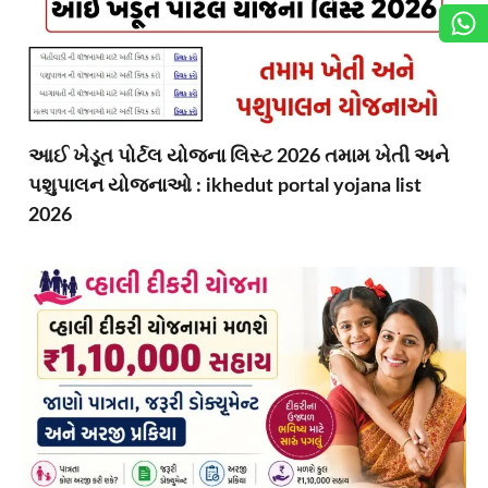
આઈ ખેડૂત પોર્ટલ યોજના લિસ્ટ 2026 તમામ ખેતી અને
પશુપાલન યોજનાઓ : ikhedut portal yojana list
2026