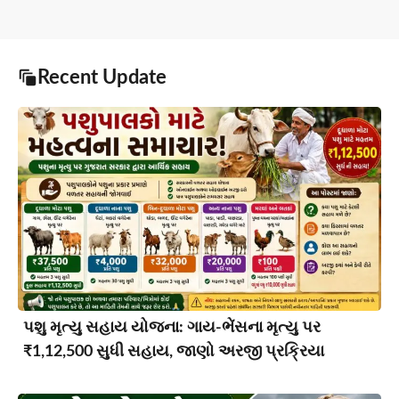
Recent Update
પશુ મૃત્યુ સહાય યોજના: ગાય-ભેંસના મૃત્યુ પર
₹1,12,500 સુધી સહાય, જાણો અરજી પ્રક્રિયા