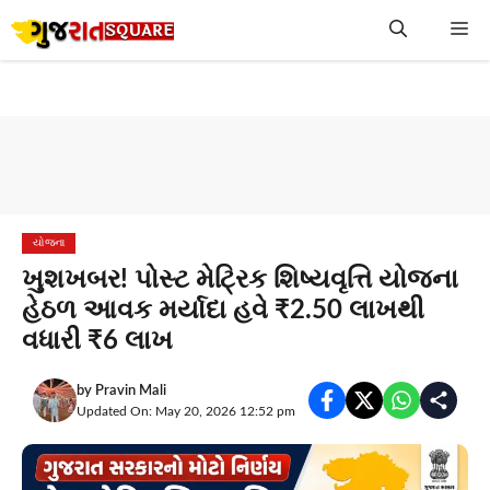
Skip
Me
to
content
યોજના
ખુશખબર! પોસ્ટ મેટ્રિક શિષ્યવૃત્તિ યોજના
હેઠળ આવક મર્યાદા હવે ₹2.50 લાખથી
વધારી ₹6 લાખ
by
Pravin Mali
Updated On: May 20, 2026 12:52 pm