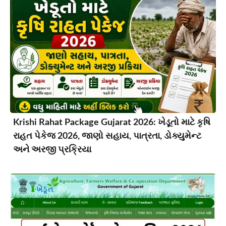
Krishi Rahat Package Gujarat 2026: ખેડૂતો માટે કૃષિ
રાહત પેકેજ 2026, જાણો સહાય, પાત્રતા, ડોક્યુમેન્ટ
અને અરજી પ્રક્રિયા