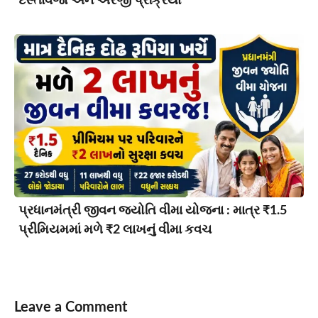
દસ્તાવેજો અને અરજી પ્રક્રિયા
પ્રધાનમંત્રી જીવન જ્યોતિ વીમા યોજના : માત્ર ₹1.5
પ્રીમિયમમાં મળે ₹2 લાખનું વીમા કવચ
Leave a Comment