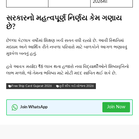
2026થી
સરકારનો મહત્વપૂર્ણ નિર્ણય કેમ ગણાય
છે?
છેલ્લા કેટલાક વર્ષોમાં શિક્ષણ ખર્ચ સતત વધી રહ્યો છે. આવી સ્થિતિમાં
મધ્યમ અને આર્થિક રીતે નબળા પરિવારો માટે બાળકોને આગળ ભણાવવું
મુશ્કેલ બનતું હતું.
હવે આવક મર્યાદા ₹6 લાખ થતા હજારો નવા વિદ્યાર્થીઓને શિષ્યવૃત્તિનો
લાભ મળશે, જે તેમના ભવિષ્ય માટે મોટી મદદ સાબિત થઈ શકે છે.
Free Ship Card Gujarat 2026
ફ્રી શીપ કાર્ડ યોજના 2026
Join Now
Join WhatsApp