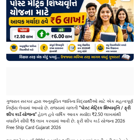
ગુજરાત સરકાર દ્વારા અનુસૂચિત જાતિના વિદ્યાર્થીઓ માટે એક મહત્વપૂર્ણ
નિર્ણય લેવામાં આવ્યો છે. રાજ્યમાં ચાલતી
“પોસ્ટ મેટ્રિક શિષ્યવૃત્તિ / ફ્રી
શીપ કાર્ડ યોજના”
હેઠળ હવે વાર્ષિક આવક મર્યાદા ₹2.50 લાખમાંથી
વધારીને સીધી ₹6 લાખ કરવામાં આવી છે. ફ્રી શીપ કાર્ડ યોજના 2026
Free Ship Card Gujarat 2026