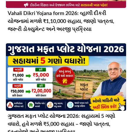
Vahali Dikri Yojana form 2026: વ્હાલી દીકરી
યોજનામાં મળશે ₹1,10,000 સહાય, જાણો પાત્રતા,
જરૂરી ડોક્યુમેન્ટ અને અરજી પ્રક્રિયા
ગુજરાત મફત પ્લોટ યોજના 2026: સહાયમાં 5 ગણો
વધારો, હવે મળશે ₹5,000 સહાય – જાણો પાત્રતા,