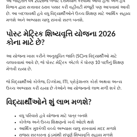
આ જાહેરાત વર્ષ 2026ના બજેટ દરમિયાન કરવામાં આવી હતી અને હવે
વિભાગ દ્વારા સત્તાવાર ઠરાવ પસાર કરી વહીવટી મંજૂરી પણ આપવામાં આવી
છે. આ બદલાવથી હવે વધુ વિદ્યાર્થીઓને ઉચ્ચ શિક્ષણ માટે આર્થિક સહાય
મળશે અને અભ્યાસ ચાલુ રાખવો સરળ બનશે.
પોસ્ટ મેટ્રિક શિષ્યવૃત્તિ યોજના 2026
કોના માટે છે?
આ યોજના ખાસ કરીને અનુસૂચિત જાતિ (SC)ના વિદ્યાર્થીઓ માટે
ચલાવવામાં આવે છે, જે પોસ્ટ મેટ્રિક એટલે કે ધોરણ 10 પછીનું શિક્ષણ
મેળવી રહ્યા છે.
જે વિદ્યાર્થીઓ કોલેજ, ડિપ્લોમા, ITI, પ્રોફેશનલ કોર્સ અથવા અન્ય
ઉચ્ચ અભ્યાસ કરી રહ્યા છે તેઓને આ યોજનાનો લાભ મળી શકે છે.
વિદ્યાર્થીઓને શું લાભ મળશે?
વધુ પરિવારો હવે યોજના માટે પાત્ર બનશે
કોલેજ અને ઉચ્ચ શિક્ષણનો ખર્ચ ઓછો થશે
આર્થિક મુશ્કેલી વચ્ચે અભ્યાસ ચાલુ રાખવામાં મદદ મળશે
રાજ્ય સરકારના ફંડમાંથી સંપૂર્ણ શિષ્યવૃત્તિ સહાય મળશે