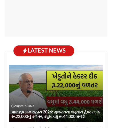
LATEST NEWS
August 7, 2026
પાક નુકસાન સહાય 2026: ગુજરાતના ખેડૂતોને હેક્ટર દીઠ
રૂ.22,000નું વળતર, વધુમાં વધુ રૂ.44,000 મળશે