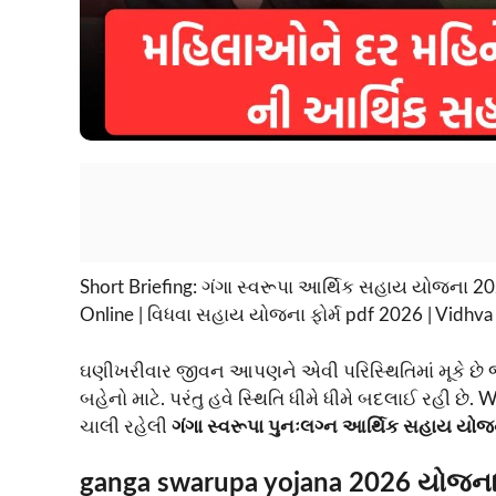
Short Briefing: ગંગા સ્વરૂપા આર્થિક સહાય યોજના 20
Online | વિધવા સહાય યોજના ફોર્મ pdf 2026 | Vidhv
ઘણીખરીવાર જીવન આપણને એવી પરિસ્થિતિમાં મૂકે છે જ
બહેનો માટે. પરંતુ હવે સ્થિતિ ધીમે ધીમે બદલાઈ રહી છ
ચાલી રહેલી
ગંગા સ્વરૂપા પુનઃલગ્ન આર્થિક સહાય યો
ganga swarupa yojana 2026 યોજના શ