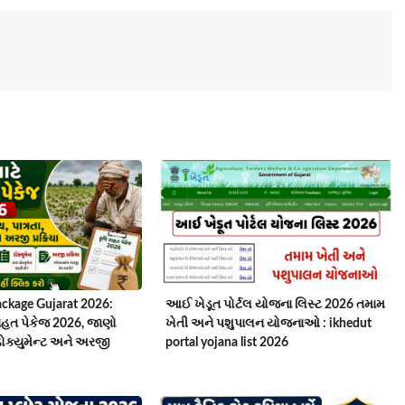
ackage Gujarat 2026:
આઈ ખેડૂત પોર્ટલ યોજના લિસ્ટ 2026 તમામ
િ રાહત પેકેજ 2026, જાણો
ખેતી અને પશુપાલન યોજનાઓ : ikhedut
ડોક્યુમેન્ટ અને અરજી
portal yojana list 2026