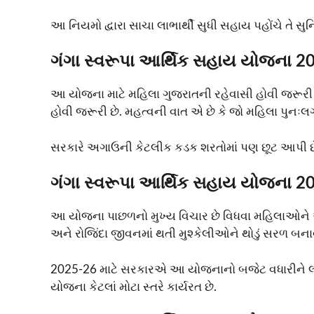
આ નિયમો દ્વારા સાચા લાભાર્થી સુધી સહાય પહોંચે તે સુનિ
ગંગા સ્વરૂપા આર્થિક સહાય યોજના 2026
આ યોજના માટે મહિલા ગુજરાતની રહેવાસી હોવી જરૂરી છે
હોવી જરૂરી છે. મહત્વની વાત એ છે કે જો મહિલા પુનઃલ
સરકારે અગાઉની કેટલીક કડક શરતોમાં પણ છૂટ આપી છે
ગંગા સ્વરૂપા આર્થિક સહાય યોજના 2
આ યોજના પાછળનો મુખ્ય વિચાર છે વિધવા મહિલાઓને આ
અને રોજિંદા જીવનમાં થતી મુશ્કેલીઓને થોડું સરળ બન
2025-26 માટે સરકારએ આ યોજનાનો બજેટ વધારીને લગભગ 
યોજના કેટલાં મોટા સ્તરે કાર્યરત છે.