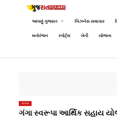
Skip
to
content
આપણું ગુજરાત
બિઝનેસ સમાચાર
દ
મનોરંજન
સ્પોર્ટ્સ
ખેતી
યોજના
યોજના
ગંગા સ્વરૂપા આર્થિક સહાય ય