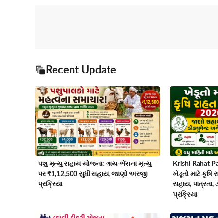
Recent Update
પશુ મૃત્યુ સહાય યોજના: ગાય-ભેંસના મૃત્યુ
Krishi Rahat P
પર ₹1,12,500 સુધી સહાય, જાણો અરજી
ખેડૂતો માટે કૃષ
પ્રક્રિયા
સહાય, પાત્રતા, 
પ્રક્રિયા