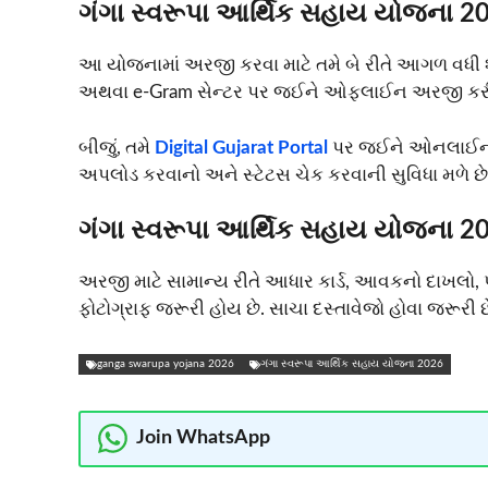
ગંગા સ્વરૂપા આર્થિક સહાય યોજના 20
આ યોજનામાં અરજી કરવા માટે તમે બે રીતે આગળ વધી શ
અથવા e-Gram સેન્ટર પર જઈને ઓફલાઈન અરજી કરી
બીજું, તમે
Digital Gujarat Portal
પર જઈને ઓનલાઈન અર
અપલોડ કરવાનો અને સ્ટેટસ ચેક કરવાની સુવિધા મળે છે
ગંગા સ્વરૂપા આર્થિક સહાય યોજના 20
અરજી માટે સામાન્ય રીતે આધાર કાર્ડ, આવકનો દાખલો, પ
ફોટોગ્રાફ જરૂરી હોય છે. સાચા દસ્તાવેજો હોવા જરૂર
ganga swarupa yojana 2026
ગંગા સ્વરૂપા આર્થિક સહાય યોજના 2026
Join WhatsApp