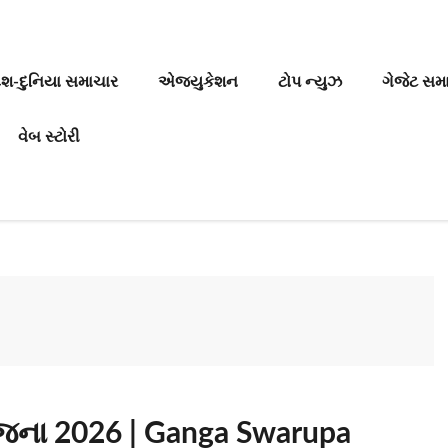
ેશ-દુનિયા સમાચાર
એજ્યુકેશન
ટોપ ન્યુઝ
ગેજેટ સમ
વેબ સ્ટોરી
ોજના 2026 | Ganga Swarupa