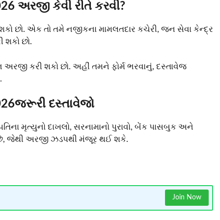
26 અરજી કેવી રીતે કરવી?
કો છો. એક તો તમે નજીકના મામલતદાર કચેરી, જન સેવા કેન્દ્ર
 શકો છો.
જી કરી શકો છો. અહીં તમને ફોર્મ ભરવાનું, દસ્તાવેજ
.
26જરૂરી દસ્તાવેજો
તિના મૃત્યુનો દાખલો, સરનામાનો પુરાવો, બેંક પાસબુક અને
ી છે, જેથી અરજી ઝડપથી મંજૂર થઈ શકે.
Join Now