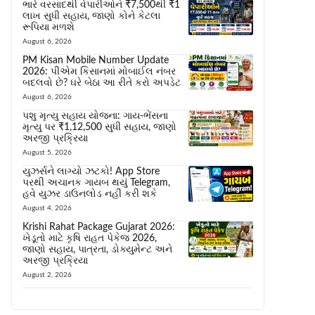
ભારે વરસાદથી વેપારીઓને ₹7,500થી ₹1
લાખ સુધી સહાય, જાણો કોને કેટલા
રૂપિયા મળશે
August 6, 2026
PM Kisan Mobile Number Update
2026: પીએમ કિસાનમાં મોબાઈલ નંબર
બદલવો છે? ઘરે બેઠા આ રીતે કરો અપડેટ
August 6, 2026
પશુ મૃત્યુ સહાય યોજના: ગાય-ભેંસના
મૃત્યુ પર ₹1,12,500 સુધી સહાય, જાણો
અરજી પ્રક્રિયા
August 5, 2026
યુઝર્સને લાગ્યો ઝટકો! App Store
પરથી અચાનક ગાયબ થયું Telegram,
હવે યુઝર ડાઉનલોડ નહીં કરી શકે
August 4, 2026
Krishi Rahat Package Gujarat 2026:
ખેડૂતો માટે કૃષિ રાહત પેકેજ 2026,
જાણો સહાય, પાત્રતા, ડોક્યુમેન્ટ અને
અરજી પ્રક્રિયા
August 2, 2026