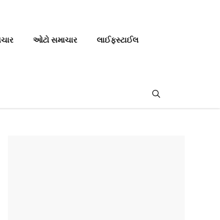
ાચાર
ઓટો સમાચાર
લાઈફસ્ટાઈલ