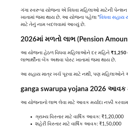
ગંગા સ્વરૂપા યોજના એ વિધવા મહિલાઓ માટેની પેન્શન આ
ખાતામાં જમા થાય છે. આ યોજના પહેલા “
વિધવા સહાય 
માટે તેનું નામ બદલવામાં આવ્યું છે.
2026માં મળતો લાભ (Pension Amoun
આ યોજના હેઠળ વિધવા મહિલાઓને દર મહિને
₹1,250 
લાભાર્થીના બેંક અથવા પોસ્ટ ખાતામાં જમા થાય છે.
આ સહાય માત્ર ખર્ચ પૂરવા માટે નથી, પણ મહિલાઓને આ
ganga swarupa yojana 2026 આવક મર
આ યોજનાનો લાભ લેવા માટે આવક મર્યાદા નક્કી કરવામા
ગ્રામ્ય વિસ્તાર માટે વાર્ષિક આવક: ₹1,20,000
શહેરી વિસ્તાર માટે વાર્ષિક આવક: ₹1,50,000