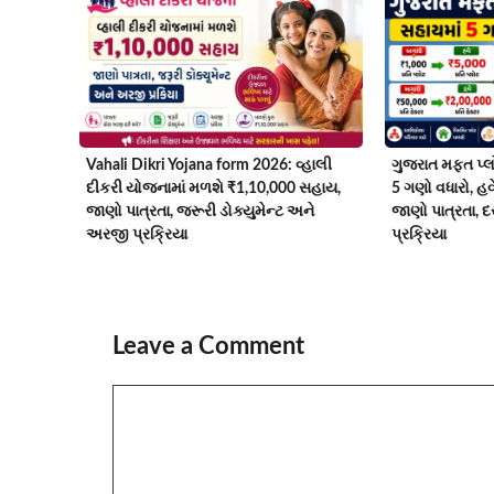
Vahali Dikri Yojana form 2026: વ્હાલી
ગુજરાત મફત પ્લ
દીકરી યોજનામાં મળશે ₹1,10,000 સહાય,
5 ગણો વધારો, હ
જાણો પાત્રતા, જરૂરી ડોક્યુમેન્ટ અને
જાણો પાત્રતા, 
અરજી પ્રક્રિયા
પ્રક્રિયા
Leave a Comment
Comment