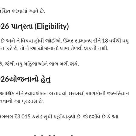
શ્ચિત કરવામાં આવે છે.
 પાત્રતા (Eligibility)
 અને તે વિધવા હોવી જોઈએ. ઉંમર સામાન્ય રીતે 18 વર્ષથી વધુ
ગ્ન કરે છે, તો તે આ યોજનાનો લાભ મેળવી શકતી નથી.
, જેથી વધુ મહિલાઓને લાભ મળી શકે.
026યોજનાનો હેતુ
ર્થિક રીતે સ્વાવલંબન બનાવવો. ઘરખર્ચ, બાળકોની જરૂરિયાત
ાવવાનો આ પ્રયાસ છે.
₹3,015 કરોડ સુધી પહોંચાડ્યો છે, જે દર્શાવે છે કે આ