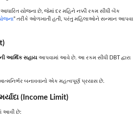
ધારિત યોજના છે, જેમાં દર મહિને નક્કી રકમ સીધી બેંક
યોજના
” તરીકે ઓળખાતી હતી, પરંતુ મહિલાઓને સન્માન આપવા
t)
ની આર્થિક સહાય
આપવામાં આવે છે. આ રકમ સીધી DBT દ્વારા
ત્મનિર્ભર બનાવવાનો એક મહત્વપૂર્ણ પ્રયાસ છે.
્યાદા (Income Limit)
ં આવી છે: