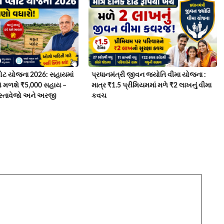
ોટ યોજના 2026: સહાયમાં
પ્રધાનમંત્રી જીવન જ્યોતિ વીમા યોજના :
વે મળશે ₹5,000 સહાય –
માત્ર ₹1.5 પ્રીમિયમમાં મળે ₹2 લાખનું વીમા
દસ્તાવેજો અને અરજી
કવચ