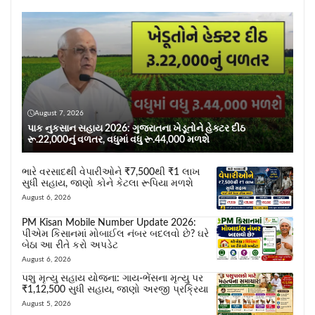
August 7, 2026
પાક નુકસાન સહાય 2026: ગુજરાતના ખેડૂતોને હેક્ટર દીઠ
રૂ.22,000નું વળતર, વધુમાં વધુ રૂ.44,000 મળશે
ભારે વરસાદથી વેપારીઓને ₹7,500થી ₹1 લાખ
સુધી સહાય, જાણો કોને કેટલા રૂપિયા મળશે
August 6, 2026
PM Kisan Mobile Number Update 2026:
પીએમ કિસાનમાં મોબાઈલ નંબર બદલવો છે? ઘરે
બેઠા આ રીતે કરો અપડેટ
August 6, 2026
પશુ મૃત્યુ સહાય યોજના: ગાય-ભેંસના મૃત્યુ પર
₹1,12,500 સુધી સહાય, જાણો અરજી પ્રક્રિયા
August 5, 2026