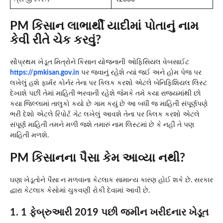
PM કિસાન લાભાર્થી યાદીમાં પોતાનું નામ
કેવી રીતે ચેક કરવું?
સૌપ્રથમ ખેડૂત મિત્રોને કિસાન યોજનાની ઓફિસિયલ વેબસાઈટ
https://pmkisan.gov.in
પર જવાનું રહેશે ત્યાં જઈ અને હોમ પેજ પર
લખેલું હશે ફાર્મર કોર્નર તેના પર ક્લિક કરશો એટલે બેનિફિશિયલ લિસ્ટ
દેખાશે પછી તેમાં માહિતી ભરવાની રહેશે જેમકે તમે કયા રાજ્યમાંથી છો
કયા જિલ્લામાં તાલુકો કયો છે ગામ કયું છે આ બધી જ માહિતી સંપૂર્ણપણે
ભરી દેશો એટલે રિપોર્ટ ગેટ લખેલું આવશે તેના પર ક્લિક કરશો એટલે
સંપૂર્ણ માહિતી તમને મળી જશે તમારું નામ લિસ્ટમાં છે કે નહીં તે પણ
માહિતી મળશે.
PM કિસાનના પૈસા કેમ આવ્યા નથી?
ઘણા ખેડૂતોને પૈસા ન મળવાના કેટલાક સામાન્ય કારણ હોઈ શકે છે. સરકાર
દ્વારા કેટલાક કેસોમાં ચુકવણી રોકી દેવામાં આવી છે.
1. 1 ફેબ્રુઆરી 2019 પછી જમીન ખરીદનાર ખેડૂત