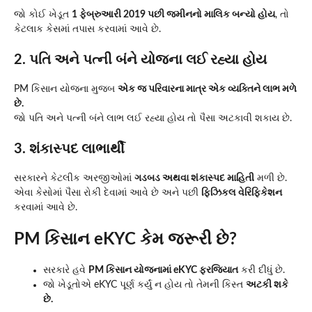
જો કોઈ ખેડૂત
1 ફેબ્રુઆરી 2019 પછી જમીનનો માલિક બન્યો હોય
, તો
કેટલાક કેસમાં તપાસ કરવામાં આવે છે.
2. પતિ અને પત્ની બંને યોજના લઈ રહ્યા હોય
PM કિસાન યોજના મુજબ
એક જ પરિવારના માત્ર એક વ્યક્તિને લાભ મળે
છે.
જો પતિ અને પત્ની બંને લાભ લઈ રહ્યા હોય તો પૈસા અટકાવી શકાય છે.
3. શંકાસ્પદ લાભાર્થી
સરકારને કેટલીક અરજીઓમાં
ગડબડ અથવા શંકાસ્પદ માહિતી
મળી છે.
એવા કેસોમાં પૈસા રોકી દેવામાં આવે છે અને પછી
ફિઝિકલ વેરિફિકેશન
કરવામાં આવે છે.
PM કિસાન eKYC કેમ જરૂરી છે?
સરકારે હવે
PM કિસાન યોજનામાં eKYC ફરજિયાત
કરી દીધું છે.
જો ખેડૂતોએ eKYC પૂર્ણ કર્યું ન હોય તો તેમની કિસ્ત
અટકી શકે
છે.