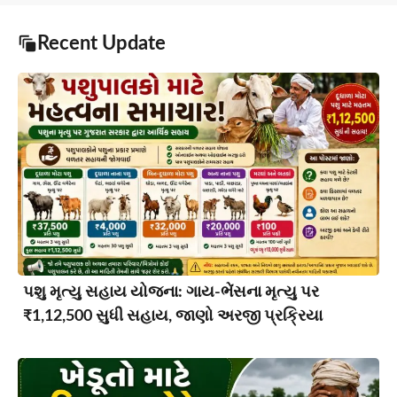
Recent Update
પશુ મૃત્યુ સહાય યોજના: ગાય-ભેંસના મૃત્યુ પર
₹1,12,500 સુધી સહાય, જાણો અરજી પ્રક્રિયા