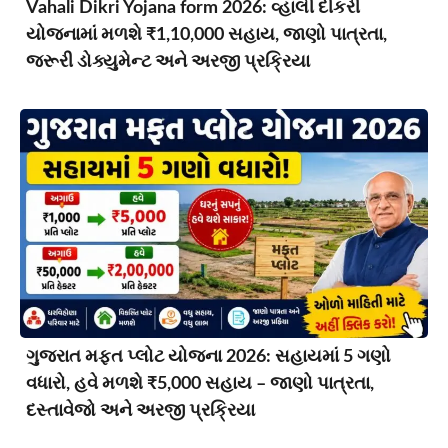
Vahali Dikri Yojana form 2026: વ્હાલી દીકરી
યોજનામાં મળશે ₹1,10,000 સહાય, જાણો પાત્રતા,
જરૂરી ડોક્યુમેન્ટ અને અરજી પ્રક્રિયા
ગુજરાત મફત પ્લોટ યોજના 2026: સહાયમાં 5 ગણો
વધારો, હવે મળશે ₹5,000 સહાય – જાણો પાત્રતા,
દસ્તાવેજો અને અરજી પ્રક્રિયા