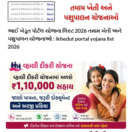
આઈ ખેડૂત પોર્ટલ યોજના લિસ્ટ 2026 તમામ ખેતી અને
પશુપાલન યોજનાઓ : ikhedut portal yojana list
2026