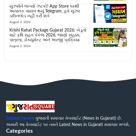
યુઝર્સને લાગ્યો ઝટકો! App Store પરથી
અચાનક ગાયબ થયું Telegram, હવે યુઝર
ડાઉનલોડ નહીં કરી શકે
August 4, 2026
Krishi Rahat Package Gujarat 2026: ખેડૂતો
માટે કૃષિ રાહત પેકેજ 2026, જાણો સહાય,
પાત્રતા, ડોક્યુમેન્ટ અને અરજી પ્રક્રિયા
August 2, 2026
Gujarat Square
ગુજરાતી સમાચાર વેબસાઈટ (News in Gujarati) છે.
અમારી આ વેબસાઈટ પર તમને Latest News in Gujarati સમાચાર મળશે.
Categories