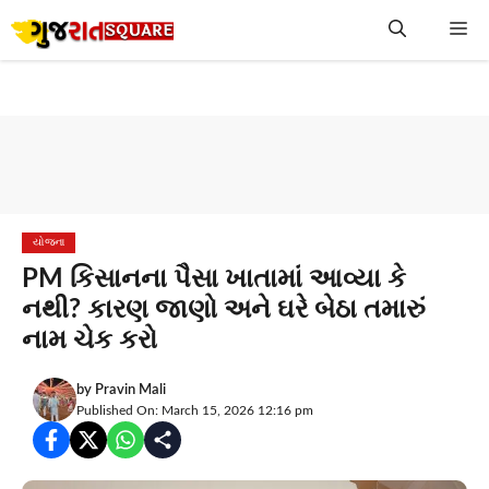
Skip
Me
to
content
યોજના
PM કિસાનના પૈસા ખાતામાં આવ્યા કે
નથી? કારણ જાણો અને ઘરે બેઠા તમારું
નામ ચેક કરો
by
Pravin Mali
Published On: March 15, 2026 12:16 pm