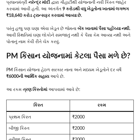
પ્રધાનમંત્રી
નરેન્દ્ર મોદી
દ્વારા ગૌહાટીથી યોજનાની નવી કિસ્ત જાહેર
કરવામાં આવી હતી. આ અંતર્ગત
9 કરોડથી વધુ ખેડૂતોના ખાતામાં લગભગ
₹18,640 કરોડ ટ્રાન્સફર કરવામાં આવ્યા છે.
પરંતુ હજુ પણ ઘણા એવા ખેડૂત છે જેમના
બેંક ખાતામાં પૈસા પહોંચ્યા નથી.
આવી સ્થિતિમાં ઘણા લોકોને સમજાતું નથી કે પૈસા કેમ આવ્યા નથી અને
પોતાનું નામ કેવી રીતે ચેક કરવું.
PM કિસાન યોજનામાં કેટલા પૈસા મળે છે?
PM કિસાન યોજના હેઠળ સરકાર નાના અને મધ્યમ ખેડૂતોને દર વર્ષે
₹6000ની આર્થિક સહાય
આપે છે.
આ રકમ
ત્રણ કિસ્તોમાં
આપવામાં આવે છે:
કિસ્ત
રકમ
પ્રથમ કિસ્ત
₹2000
બીજી કિસ્ત
₹2000
ત્રીજી કિસ્ત
₹2000