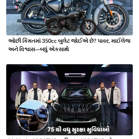
ઓછી કિંમતમાં 350cc બુલેટ જોઈએ છે? પાવર, માઈલેજ
અને વિશ્વાસ—બધું એકસાથે