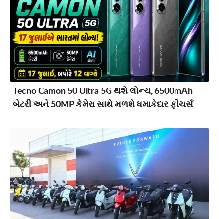
Tecno Camon 50 Ultra 5G થશે લોન્ચ, 6500mAh
બેટરી અને 50MP કેમેરા સાથે મળશે ધમાકેદાર ફીચર્સ