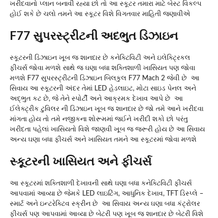
ખરીદવાનો પ્લાન બનાવી રહ્યા છો તો આ સ્કૂટર તમારા માટે બેસ્ટ વિકલ્પ
હોઈ શકે છે ચલો તમને આ સ્કૂટર વિશે વિગતવાર માહિતી જણાવીએ
F77 સુપરસ્ટ્રીટની અદભુત ડિઝાઇન
સ્કૂટરની ડિઝાઇન ખૂબ જ શાનદાર છે કનેક્ટિવિટી અને ઇલેક્ટ્રિકલ
ફીચર્સ જોવા મળશે સાથે જ ઘણા બધા શક્તિશાળી ખાસિયત પણ જોવા
મળશે F77 સુપરસ્ટ્રીટની ડિઝાઇન બિલકુલ F77 Mach 2 જેવી છે આ
સિવાય આ સ્કૂટરની અંદર તેમાં LED હેડલાઇટ, મોટા સાઇડ પેનલ અને
અદ્ભુત કટ છે, જે તેને સ્પોર્ટી અને આક્રમક દેખાવ આપે છે આ
ઈલેક્ટ્રીક ટુવિલર ની ડિઝાઇન ખૂબ જ શાનદાર છે જો તમે આને ખરીદવા
માંગતા હોય તો તમે નજીકના શોરૂમમાં જઈને ખરીદી શકો છો પરંતુ
ખરીદતા પહેલાં ખાસિયતો વિશે જાણવી ખૂબ જ જરૂરી હોય છે આ સિવાય
અન્ય ઘણા બધા ફીચર્સ અને ખાસિયત તમને આ સ્કૂટરમાં જોવા મળશે
સ્કૂટરની ખાસિયત અને ફીચર્સ
આ સ્કૂટરમાં શક્તિશાળી દેખાવની સાથે ઘણા બધા કનેક્ટિવિટી ફીચર્સ
આપવામાં આવ્યા છે જેમકે LED લાઇટિંગ, આધુનિક દેખાવ, TFT ડિસ્પ્લે –
સ્માર્ટ અને ઇન્ટરેક્ટિવ સ્ક્રીન છે આ સિવાય અન્ય ઘણા બધા કંટ્રોલર
ફીચર્સ પણ આપવામાં આવ્યા છે બેટરી પણ ખૂબ જ શાનદાર છે બેટરી વિશે