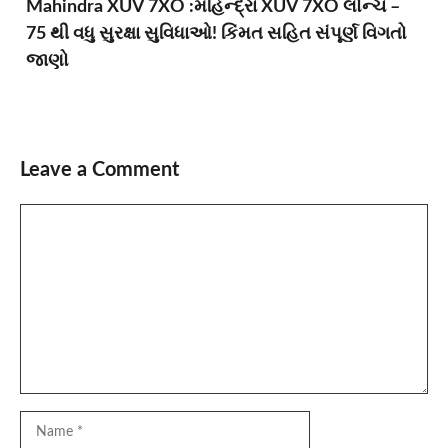
Mahindra XUV 7XO :મહિન્દ્રા XUV 7XO લોન્ચ –
75 થી વધુ સુરક્ષા સુવિધાઓ! કિંમત સહિત સંપૂર્ણ વિગતો
જાણો
Leave a Comment
Comment
Name