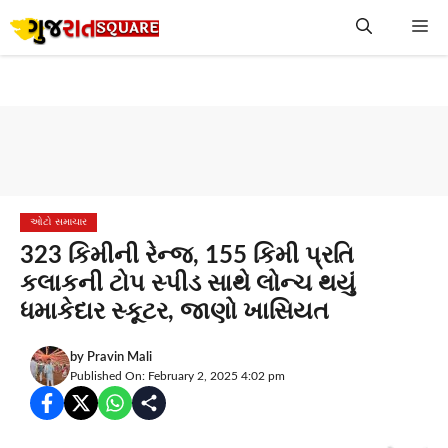
Skip
Me
to
content
ઓટો સમાચાર
323 કિમીની રેન્જ, 155 કિમી પ્રતિ
કલાકની ટોપ સ્પીડ સાથે લોન્ચ થયું
ધમાકેદાર સ્કૂટર, જાણો ખાસિયત
by
Pravin Mali
Published On: February 2, 2025 4:02 pm