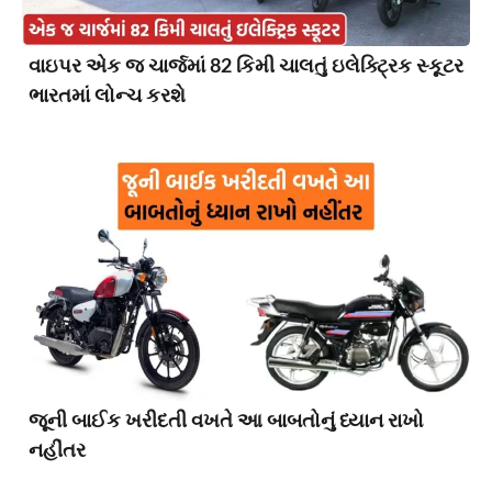
વાઇપર એક જ ચાર્જમાં 82 કિમી ચાલતું ઇલેક્ટ્રિક સ્કૂટર
ભારતમાં લોન્ચ કરશે
જૂની બાઈક ખરીદતી વખતે આ બાબતોનું ધ્યાન રાખો
નહીંતર