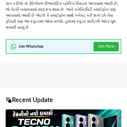
વાત કરીએ તો 10-લેવલ રિજનરેટિવ બ્રેકિંગ સિસ્ટમ આપવામાં આવી છે,
જે બેટરી બચાવવામાં મદદરૂપ થાય છે અને કનેક્ટિવિટી સ્માર્ટફોન પણ
આપવામાં આવી છે એટલે કે સ્માર્ટફોન સાથે કનેક્ટ કરી શકો છો તેવા
ફીચર્સ પણ આ સ્કૂટરમાં જોવા મળશે. હાલમાં સ્કૂટર માર્કેટની અંદર ધૂમ
મચાવી રહ્યું છે
Join Now
Join WhatsApp
Recent Update