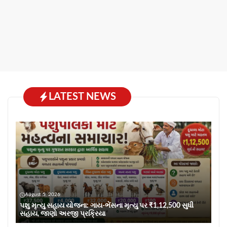
LATEST NEWS
August 5, 2026
પશુ મૃત્યુ સહાય યોજના: ગાય-ભેંસના મૃત્યુ પર ₹1,12,500 સુધી
સહાય, જાણો અરજી પ્રક્રિયા