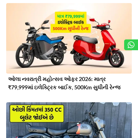
ઓલા નવરાત્રી મહોત્સવ ઓફર 2026: માત્ર
₹79,999માં ઇલેક્ટ્રિક બાઈક, 500Km સુધીની રેન્જ