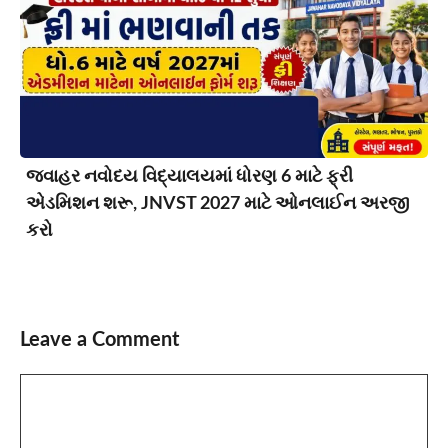
જવાહર નવોદય વિદ્યાલયમાં ધોરણ 6 માટે ફ્રી
એડમિશન શરૂ, JNVST 2027 માટે ઓનલાઈન અરજી
કરો
Leave a Comment
Comment