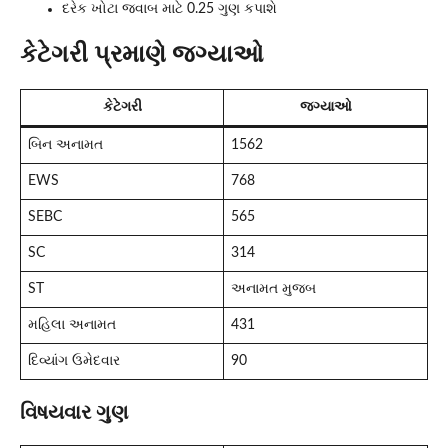
દરેક ખોટા જવાબ માટે 0.25 ગુણ કપાશે
કેટેગરી પ્રમાણે જગ્યાઓ
કેટેગરી
જગ્યાઓ
બિન અનામત
1562
EWS
768
SEBC
565
SC
314
ST
અનામત મુજબ
મહિલા અનામત
431
દિવ્યાંગ ઉમેદવાર
90
વિષયવાર ગુણ