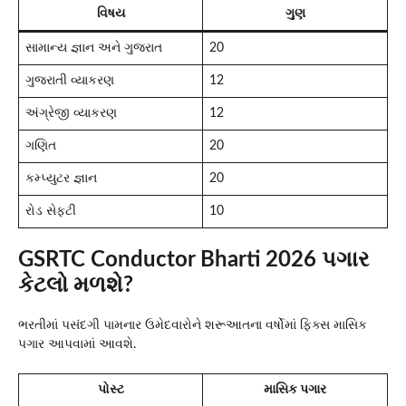
વિષય
ગુણ
સામાન્ય જ્ઞાન અને ગુજરાત
20
ગુજરાતી વ્યાકરણ
12
અંગ્રેજી વ્યાકરણ
12
ગણિત
20
કમ્પ્યુટર જ્ઞાન
20
રોડ સેફ્ટી
10
GSRTC Conductor Bharti 2026 પગાર
કેટલો મળશે?
ભરતીમાં પસંદગી પામનાર ઉમેદવારોને શરૂઆતના વર્ષોમાં ફિક્સ માસિક
પગાર આપવામાં આવશે.
પોસ્ટ
માસિક પગાર