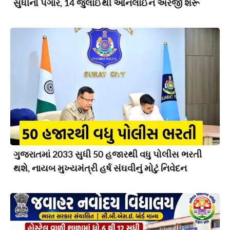
સુધીનો પગાર, 14 જુલાઈથી ઓનલાઈન અરજી શરૂ
ગુજરાતમાં 2033 સુધી 50 હજારથી વધુ પોલીસ ભરતી
થશે, નાયબ મુખ્યમંત્રી હર્ષ સંઘવીનું મોટું નિવેદન