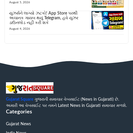
August 5, 2026
યુઝર્સને લાગ્યો ઝટકો! App Store પરથી
અચાનક ગાયબ થયું Telegram, હવે યુઝર
ડાઉનલોડ નહીં કરી શકે
August 4, 2026
Gujarat Square
ગુજરાતી સમાચાર વેબસાઈટ (News in Gujarati) છે.
અમારી આ વેબસાઈટ પર તમને Latest News in Gujarati સમાચાર મળશે.
Categories
Gujarat News