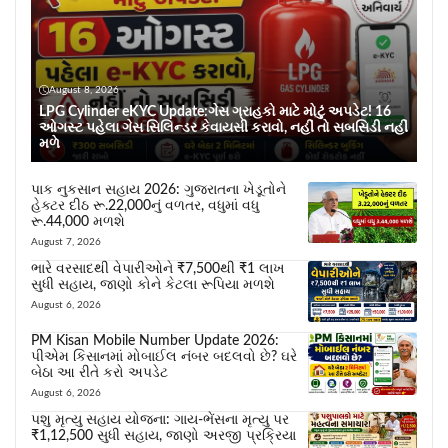
August 8, 2026
LPG Cylinder eKYC Update:ગેસ ગ્રાહકો માટે મોટું અપડેટ! 16
ઓગસ્ટ પહેલા ગેસ સિલિન્ડર કેવાયસી કરાવો, નહીં તો સબસિડી નહીં
મળે
પાક નુકસાન સહાય 2026: ગુજરાતના ખેડૂતોને
હેક્ટર દીઠ રૂ.22,000નું વળતર, વધુમાં વધુ
રૂ.44,000 મળશે
August 7, 2026
ભારે વરસાદથી વેપારીઓને ₹7,500થી ₹1 લાખ
સુધી સહાય, જાણો કોને કેટલા રૂપિયા મળશે
August 6, 2026
PM Kisan Mobile Number Update 2026:
પીએમ કિસાનમાં મોબાઈલ નંબર બદલવો છે? ઘરે
બેઠા આ રીતે કરો અપડેટ
August 6, 2026
પશુ મૃત્યુ સહાય યોજના: ગાય-ભેંસના મૃત્યુ પર
₹1,12,500 સુધી સહાય, જાણો અરજી પ્રક્રિયા