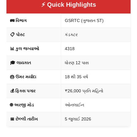
⚡ Quick Highlights
🚌 વિભાગ
GSRTC (ગુજરાત ST)
📋 પોસ્ટ
કંડક્ટર
📊 કુલ જગ્યાઓ
4318
🎓 લાયકાત
ધોરણ 12 પાસ
🎂 ઉંમર મર્યાદા
18 થી 35 વર્ષ
💰 ફિક્સ પગાર
₹26,000 પ્રતિ મહિનો
🌐 અરજી મોડ
ઓનલાઈન
📅 છેલ્લી તારીખ
5 જુલાઈ 2026