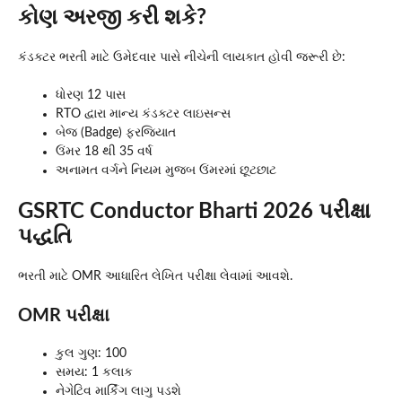
કોણ અરજી કરી શકે?
કંડક્ટર ભરતી માટે ઉમેદવાર પાસે નીચેની લાયકાત હોવી જરૂરી છે:
ધોરણ 12 પાસ
RTO દ્વારા માન્ય કંડક્ટર લાઇસન્સ
બેજ (Badge) ફરજિયાત
ઉંમર 18 થી 35 વર્ષ
અનામત વર્ગને નિયમ મુજબ ઉંમરમાં છૂટછાટ
GSRTC Conductor Bharti 2026 પરીક્ષા
પદ્ધતિ
ભરતી માટે OMR આધારિત લેખિત પરીક્ષા લેવામાં આવશે.
OMR પરીક્ષા
કુલ ગુણ: 100
સમય: 1 કલાક
નેગેટિવ માર્કિંગ લાગુ પડશે