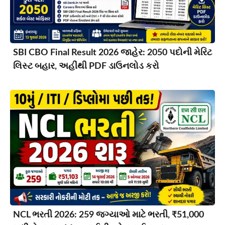
SBI CBO Final Result 2026 જાહેર: 2050 પદોની મેરિટ
લિસ્ટ બહાર, અહીંથી PDF ડાઉનલોડ કરો
NCL ભરતી 2026: 259 જગ્યાઓ માટે ભરતી, ₹51,000