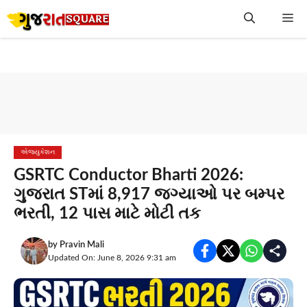
Skip
Me
to
content
એજ્યુકેશન
GSRTC Conductor Bharti 2026:
ગુજરાત STમાં 8,917 જગ્યાઓ પર બમ્પર
ભરતી, 12 પાસ માટે મોટી તક
by
Pravin Mali
Updated On: June 8, 2026 9:31 am