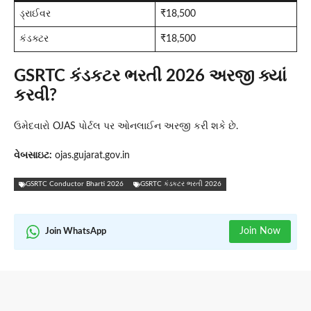
ડ્રાઈવર
₹18,500
કંડક્ટર
₹18,500
GSRTC કંડકટર ભરતી 2026 અરજી ક્યાં
કરવી?
ઉમેદવારો OJAS પોર્ટલ પર ઓનલાઈન અરજી કરી શકે છે.
વેબસાઇટ:
ojas.gujarat.gov.in
GSRTC Conductor Bharti 2026
GSRTC કંડકટર ભરતી 2026
Join Now
Join WhatsApp