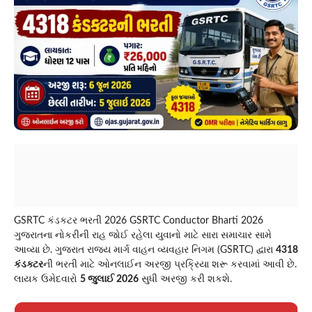
GSRTC કંડકટર ભરતી 2026 GSRTC Conductor Bharti 2026
ગુજરાતના નોકરીની રાહ જોઈ રહેલા યુવાનો માટે સારા સમાચાર સામે
આવ્યા છે. ગુજરાત રાજ્ય માર્ગ વાહન વ્યવહાર નિગમ (GSRTC) દ્વારા
4318
કંડક્ટર
ની ભરતી માટે ઓનલાઈન અરજી પ્રક્રિયા શરૂ કરવામાં આવી છે.
લાયક ઉમેદવારો
5 જુલાઈ 2026
સુધી અરજી કરી શકશે.