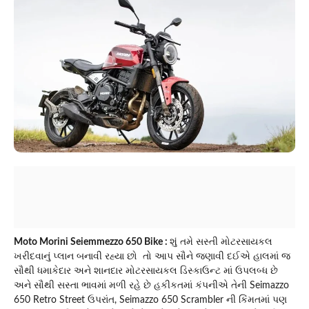
Moto Morini Seiemmezzo 650 Bike :
શું તમે સસ્તી મોટરસાયકલ
ખરીદવાનું પ્લાન બનાવી રહ્યા છો તો આપ સૌને જણાવી દઈએ હાલમાં જ
સૌથી ધમાકેદાર અને શાનદાર મોટરસાયકલ ડિસ્કાઉન્ટ માં ઉપલબ્ધ છે
અને સૌથી સસ્તા ભાવમાં મળી રહે છે હકીકતમાં કંપનીએ તેની Seimazzo
650 Retro Street ઉપરાંત, Seimazzo 650 Scrambler ની કિંમતમાં પણ