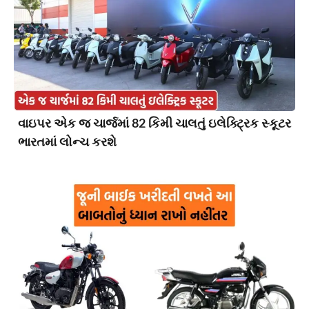
વાઇપર એક જ ચાર્જમાં 82 કિમી ચાલતું ઇલેક્ટ્રિક સ્કૂટર
ભારતમાં લોન્ચ કરશે