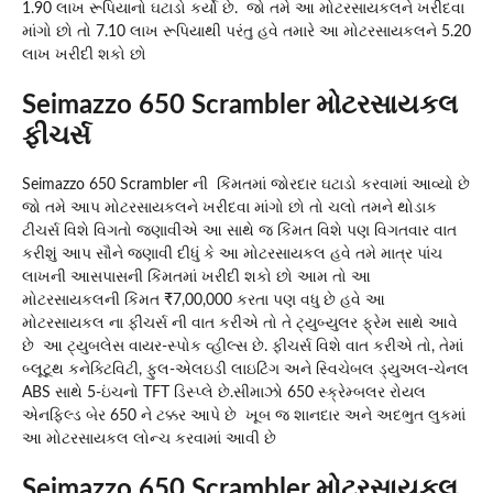
1.90 લાખ રૂપિયાનો ઘટાડો કર્યો છે. જો તમે આ મોટરસાયકલને ખરીદવા
માંગો છો તો 7.10 લાખ રૂપિયાથી પરંતુ હવે તમારે આ મોટરસાયકલને 5.20
લાખ ખરીદી શકો છો
Seimazzo 650 Scrambler મોટરસાયકલ
ફીચર્સ
Seimazzo 650 Scrambler ની કિંમતમાં જોરદાર ઘટાડો કરવામાં આવ્યો છે
જો તમે આપ મોટરસાયકલને ખરીદવા માંગો છો તો ચલો તમને થોડાક
ટીચર્સ વિશે વિગતો જણાવીએ આ સાથે જ કિંમત વિશે પણ વિગતવાર વાત
કરીશું આપ સૌને જણાવી દીધું કે આ મોટરસાયકલ હવે તમે માત્ર પાંચ
લાખની આસપાસની કિંમતમાં ખરીદી શકો છો આમ તો આ
મોટરસાયકલની કિંમત ₹7,00,000 કરતા પણ વધુ છે હવે આ
મોટરસાયકલ ના ફીચર્સ ની વાત કરીએ તો તે ટ્યુબ્યુલર ફ્રેમ સાથે આવે
છે આ ટ્યુબલેસ વાયર-સ્પોક વ્હીલ્સ છે. ફીચર્સ વિશે વાત કરીએ તો, તેમાં
બ્લૂટૂથ કનેક્ટિવિટી, ફુલ-એલઇડી લાઇટિંગ અને સ્વિચેબલ ડ્યુઅલ-ચેનલ
ABS સાથે 5-ઇંચનો TFT ડિસ્પ્લે છે.સીમાઝો 650 સ્ક્રેમ્બલર રોયલ
એનફિલ્ડ બેર 650 ને ટક્કર આપે છે ખૂબ જ શાનદાર અને અદભુત લુકમાં
આ મોટરસાયકલ લોન્ચ કરવામાં આવી છે
Seimazzo 650 Scrambler મોટરસાયકલ