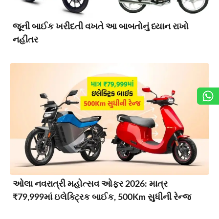
જૂની બાઈક ખરીદતી વખતે આ બાબતોનું ધ્યાન રાખો
નહીંતર
ઓલા નવરાત્રી મહોત્સવ ઓફર 2026: માત્ર
₹79,999માં ઇલેક્ટ્રિક બાઈક, 500Km સુધીની રેન્જ