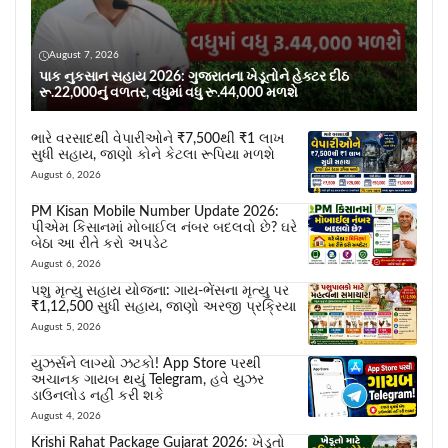
August 7, 2026
પાક નુકસાન સહાય 2026: ગુજરાતના ખેડૂતોને હેક્ટર દીઠ
રૂ.22,000નું વળતર, વધુમાં વધુ રૂ.44,000 મળશે
ભારે વરસાદથી વેપારીઓને ₹7,500થી ₹1 લાખ
સુધી સહાય, જાણો કોને કેટલા રૂપિયા મળશે
August 6, 2026
PM Kisan Mobile Number Update 2026:
પીએમ કિસાનમાં મોબાઈલ નંબર બદલવો છે? ઘરે
બેઠા આ રીતે કરો અપડેટ
August 6, 2026
પશુ મૃત્યુ સહાય યોજના: ગાય-ભેંસના મૃત્યુ પર
₹1,12,500 સુધી સહાય, જાણો અરજી પ્રક્રિયા
August 5, 2026
યુઝર્સને લાગ્યો ઝટકો! App Store પરથી
અચાનક ગાયબ થયું Telegram, હવે યુઝર
ડાઉનલોડ નહીં કરી શકે
August 4, 2026
Krishi Rahat Package Gujarat 2026: ખેડૂતો