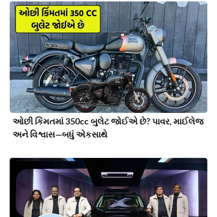
ઓછી કિંમતમાં 350cc બુલેટ જોઈએ છે? પાવર, માઈલેજ
અને વિશ્વાસ—બધું એકસાથે