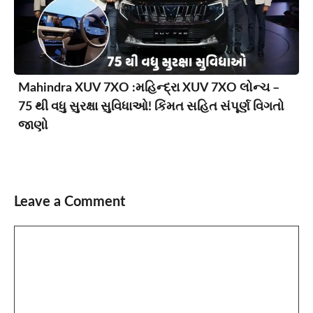
Mahindra XUV 7XO :મહિન્દ્રા XUV 7XO લોન્ચ –
75 થી વધુ સુરક્ષા સુવિધાઓ! કિંમત સહિત સંપૂર્ણ વિગતો
જાણો
Leave a Comment
Comment