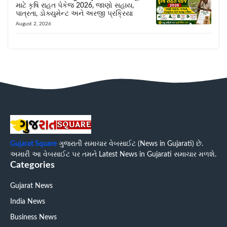
માટે કૃષિ રાહત પેકેજ 2026, જાણો સહાય,
પાત્રતા, ડોક્યુમેન્ટ અને અરજી પ્રક્રિયા
August 2, 2026
Gujarat Square
ગુજરાતી સમાચાર વેબસાઈટ (News in Gujarati) છે.
અમારી આ વેબસાઈટ પર તમને Latest News in Gujarati સમાચાર મળશે.
Categories
Gujarat News
India News
Business News