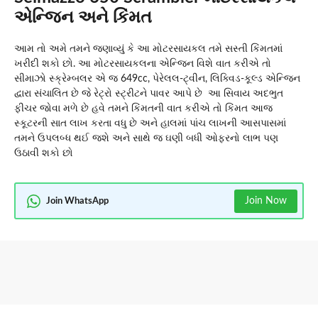
એન્જિન અને કિંમત
આમ તો અમે તમને જણાવ્યું કે આ મોટરસાયકલ તમે સસ્તી કિંમતમાં
ખરીદી શકો છો. આ મોટરસાયકલના એન્જિન વિશે વાત કરીએ તો
સીમાઝો સ્ક્રેમ્બલર એ જ 649cc, પેરેલલ-ટ્વીન, લિક્વિડ-કૂલ્ડ એન્જિન
દ્વારા સંચાલિત છે જે રેટ્રો સ્ટ્રીટને પાવર આપે છે આ સિવાય અદભુત
ફીચર જોવા મળે છે હવે તમને કિંમતની વાત કરીએ તો કિંમત આજ
સ્કૂટરની સાત લાખ કરતા વધુ છે અને હાલમાં પાંચ લાખની આસપાસમાં
તમને ઉપલબ્ધ થઈ જશે અને સાથે જ ઘણી બધી ઓફરનો લાભ પણ
ઉઠાવી શકો છો
Join Now
Join WhatsApp