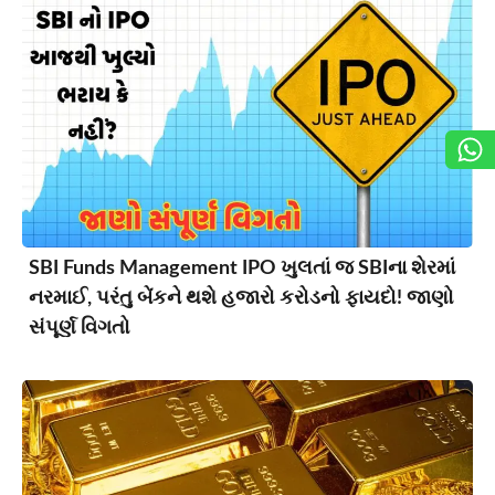
SBI Funds Management IPO ખુલતાં જ SBIના શેરમાં
નરમાઈ, પરંતુ બેંકને થશે હજારો કરોડનો ફાયદો! જાણો
સંપૂર્ણ વિગતો