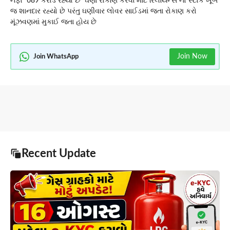
નફો 689 કરોડ રહ્યો છે ઘણા રોકાણ કરવા માટે રિલાયન્સ નો સ્ટોક ખૂબ
જ શાનદાર રહ્યો છે પરંતુ ઘણીવાર લોવર સાઈડમાં જતા રોકાણ કરો
મૂંઝવણમાં મુકાઈ જતા હોય છે
Join Now
Join WhatsApp
Recent Update