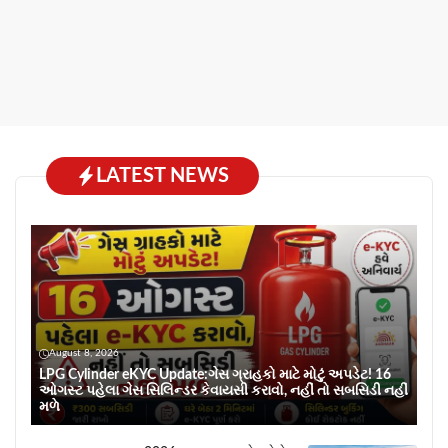
LATEST NEWS
August 8, 2026
LPG Cylinder eKYC Update:ગેસ ગ્રાહકો માટે મોટું અપડેટ! 16
ઓગસ્ટ પહેલા ગેસ સિલિન્ડર કેવાયસી કરાવો, નહીં તો સબસિડી નહીં
મળે