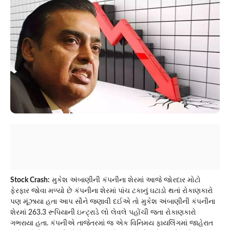
Stock Crash:
મુકેશ અંબાણીની કંપનીના શેરમાં આજે જોરદાર મોટો
ફેરફાર જોવા મળ્યો છે કંપનીના શેરમાં પાંચ ટકાનું ઘટાડો થતાં રોકાણકારો
પણ મૂંઝાયા હતા આપ સૌને જણાવી દઈએ તો મુકેશ અંબાણીની કંપનીના
શેરમાં 263.3 રૂપિયાની ઇન્ટ્રાડે લો લેવલે પહોંચી જતા રોકાણકારો
ગભરાયા હતા. કંપનીએ તાજેતરમાં જ એક વિનિમય ફાયલિંગમાં જાહેરાત