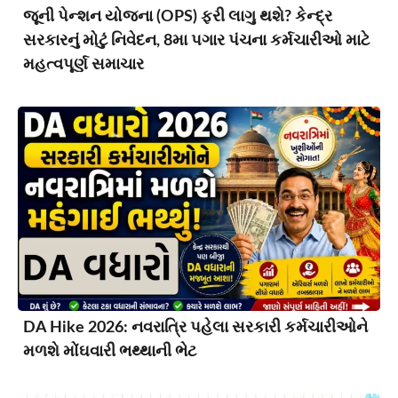
જૂની પેન્શન યોજના (OPS) ફરી લાગુ થશે? કેન્દ્ર
સરકારનું મોટું નિવેદન, 8મા પગાર પંચના કર્મચારીઓ માટે
મહત્વપૂર્ણ સમાચાર
DA Hike 2026: નવરાત્રિ પહેલા સરકારી કર્મચારીઓને
મળશે મોંઘવારી ભથ્થાની ભેટ