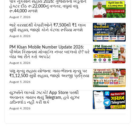
પાક નુકસાન સહાય 2026: ગુજરાતના ખેડૂતોને
હેક્ટર દીઠ રૂ.22,000નું વળતર, વધુમાં વધુ
રૂ.44,000 મળશે
August 7, 2026
ભારે વરસાદથી વેપારીઓને ₹7,500થી ₹1 લાખ
સુધી સહાય, જાણો કોને કેટલા રૂપિયા મળશે
August 6, 2026
PM Kisan Mobile Number Update 2026:
પીએમ કિસાનમાં મોબાઈલ નંબર બદલવો છે? ઘરે
બેઠા આ રીતે કરો અપડેટ
August 6, 2026
પશુ મૃત્યુ સહાય યોજના: ગાય-ભેંસના મૃત્યુ પર
₹1,12,500 સુધી સહાય, જાણો અરજી પ્રક્રિયા
August 5, 2026
યુઝર્સને લાગ્યો ઝટકો! App Store પરથી
અચાનક ગાયબ થયું Telegram, હવે યુઝર
ડાઉનલોડ નહીં કરી શકે
August 4, 2026