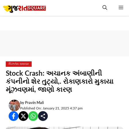
Skip
Me
to
content
બિઝનેસ સમાચાર
Stock Crash: અચાનક અંબાણીની
કંપનીનો શેર તુટ્યો,. રોકાણકારો મુકાયા
મૂંઝવણમાં, જાણો કારણ
by
Pravin Mali
Published On: January 21, 2025 4:37 pm