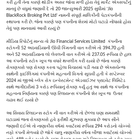
કરી હતી તેના કારણે થોડીક અસર જોવા મળી હોય તેવું માર્કેટ એક્સપર્ટનું
માનવું છે વધુમાં જણાવી દે તો 20 જાન્યુઆરી 2025 સુધીમાં ‘Jio
BlackRock Broking Pvt Ltd’ નામની સંપૂર્ણ માલિકીની પેટાકંપનીની
સ્થાપના કરી છે. જેના કારણે પણ કંપનીના શેરમાં મોટો ઘટાડો નોંધાયો હોય
તેવું પણ માનવામાં આવી રહ્યું છે
મીડિયા રિપોર્ટનું માન્ય તો Jio Financial Services Limited કંપનીના
સ્ટોકની 52 અઠવાડિયાની ઊંચી કિંમતની વાત કરીએ તો 394.70 હતી
અને 52 અઠવાડિયાના લો લેવલની વાત કરીએ તો 237.05 રૂપિયા છે હાલ
આ કંપનીનો સ્ટોક ખૂબ જ વધારે થબલીંગ કરી રહ્યો છે જેના કારણે
રોકાણકારો પણ રોકાણ કરતા પહેલા વિચારમાં પડી ગયા છે એક્સચેન્જ
સાથેની ફાઈલિંગમાં કંપનીએ મહત્વની વિગતો સૂચવી હતી કે સપ્ટેમ્બર
2024 માં જીઓ બ્લેક રોક ઇન્વેસ્ટમેન્ટ એડવાઈઝર પ્રાઇવેટ લિમિટેડ
સાથે ભાગીદારીમાં 3 કરોડ રૂપિયાનું રોકાણ કર્યું હતું આ સાથે જ કંપનીના
મહત્વના નિર્ણયના કારણે પણ રિલાયન્સ કંપનીનો શેર ખૂબ જ ઉતાર
ચઢાવ થઈ રહ્યો છે
આ સિવાય રિલાઇન્સ સ્ટોક ની વાત કરીએ તો છેલ્લા ઘણા સમયથી
ઘટાડામાં જતા રોકાણકારો હવે ફરીથી મૂંઝવણ મુકાયા છે આપ સૌને
જણાવી દઈએ તો નાણાકીય વર્ષમાં ક્વાર્ટરમાં રૂપિયા 294 કરોડનો ચોખ્ખો
નફો કંપની મેળવ્યો છે જોકે ચાલુ નાણાકીય વર્ષના બીજા ક્વાર્ટરમાં ચોખ્ખો