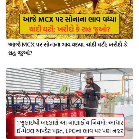
આજે MCX પર સોનાના ભાવ વધ્યા, ચાંદી ઘટી; ખરીદો કે
રાહ જુઓ?