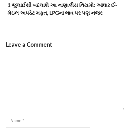
1 જુલાઈથી બદલાશે આ નાણાકીય નિયમો: આધાર ઈ-
મેઇલ અપડેટ મફત, LPGના ભાવ પર પણ નજર
Leave a Comment
Comment
Name