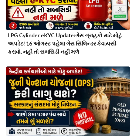
LPG Cylinder eKYC Update:ગેસ ગ્રાહકો માટે મોટું
અપડેટ! 16 ઓગસ્ટ પહેલા ગેસ સિલિન્ડર કેવાયસી
કરાવો, નહીં તો સબસિડી નહીં મળે