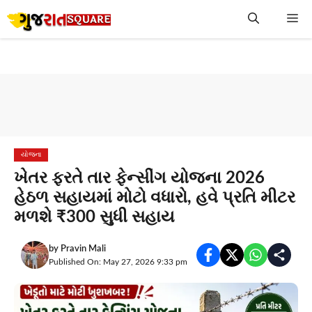
Skip
Me
to
content
યોજના
ખેતર ફરતે તાર ફેન્સીંગ યોજના 2026
હેઠળ સહાયમાં મોટો વધારો, હવે પ્રતિ મીટર
મળશે ₹300 સુધી સહાય
by
Pravin Mali
Published On: May 27, 2026 9:33 pm