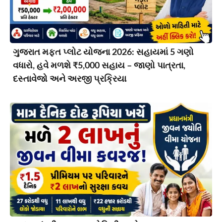
ગુજરાત મફત પ્લોટ યોજના 2026: સહાયમાં 5 ગણો
વધારો, હવે મળશે ₹5,000 સહાય – જાણો પાત્રતા,
દસ્તાવેજો અને અરજી પ્રક્રિયા