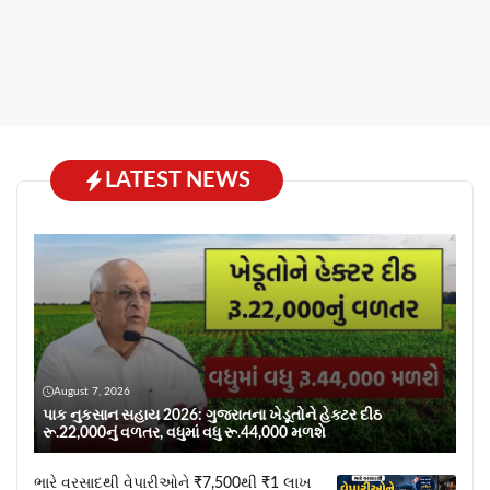
LATEST NEWS
August 7, 2026
પાક નુકસાન સહાય 2026: ગુજરાતના ખેડૂતોને હેક્ટર દીઠ
રૂ.22,000નું વળતર, વધુમાં વધુ રૂ.44,000 મળશે
ભારે વરસાદથી વેપારીઓને ₹7,500થી ₹1 લાખ