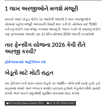
1 લાખ અરજીઓને મળશે મંજૂરી
સરકારે આઈ-ખેડૂત પોર્ટલ પર આવેલી અંદાજે 1 લાખ અરજીઓને
ચોમાસા પહેલાં મંજૂરી આપવાની તૈયારી શરૂ કરી છે. યોજના માટે ₹240
કરોડનું ભંડોળ પણ મંજૂર કરવામાં આવ્યું છે. જરૂર પડશે તો વધારાનું ભંડોળ
પણ ફાળવવામાં આવશે. તાર ફેન્સીંગ યોજના 2026 જરૂરી દસ્તાવેજો
તાર ફેન્સીંગ યોજના 2026 કેવી રીતે
અરજી કરવી?
ફોર્મ ભરવા માટે અહીં ક્લિક કરો
ખેડૂતો માટે મોટી રાહત
તાર ફેન્સિંગ ખર્ચ સતત વધતા ખેડૂતો પર આર્થિક બોજ વધી રહ્યો હતો. હવે
સહાયમાં વધારો અને ક્લસ્ટર મર્યાદા ઘટાડાતા હજારો ખેડૂતોને સીધો ફાયદો
મળશે અને પાકને પશુઓથી સુરક્ષિત રાખવામાં મદદ મળશે.
Tar Fencing Yojana Gujarat 2026
તાર ફેન્સીંગ યોજના 2026