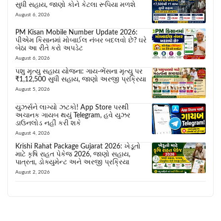
સુધી સહાય, જાણો કોને કેટલા રૂપિયા મળશે
August 6, 2026
PM Kisan Mobile Number Update 2026:
પીએમ કિસાનમાં મોબાઈલ નંબર બદલવો છે? ઘરે
બેઠા આ રીતે કરો અપડેટ
August 6, 2026
પશુ મૃત્યુ સહાય યોજના: ગાય-ભેંસના મૃત્યુ પર
₹1,12,500 સુધી સહાય, જાણો અરજી પ્રક્રિયા
August 5, 2026
યુઝર્સને લાગ્યો ઝટકો! App Store પરથી
અચાનક ગાયબ થયું Telegram, હવે યુઝર
ડાઉનલોડ નહીં કરી શકે
August 4, 2026
Krishi Rahat Package Gujarat 2026: ખેડૂતો
માટે કૃષિ રાહત પેકેજ 2026, જાણો સહાય,
પાત્રતા, ડોક્યુમેન્ટ અને અરજી પ્રક્રિયા
August 2, 2026