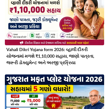
Vahali Dikri Yojana form 2026: વ્હાલી દીકરી
યોજનામાં મળશે ₹1,10,000 સહાય, જાણો પાત્રતા,
જરૂરી ડોક્યુમેન્ટ અને અરજી પ્રક્રિયા