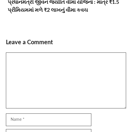
પ્રધાનમંત્રી જીવન જ્યોતિ વીમા યોજના : માત્ર ₹1.5
પ્રીમિયમમાં મળે ₹2 લાખનું વીમા કવચ
Leave a Comment
Comment
Name
Email