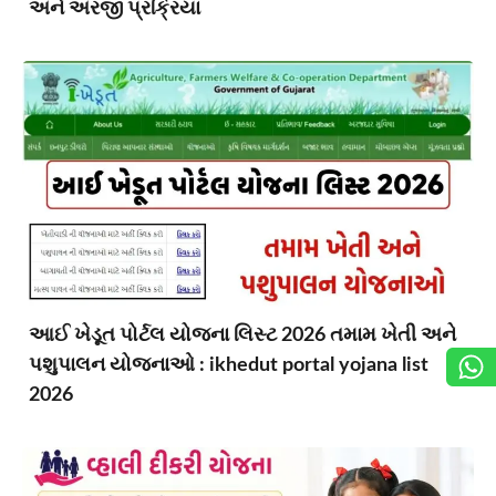
અને અરજી પ્રક્રિયા
આઈ ખેડૂત પોર્ટલ યોજના લિસ્ટ 2026 તમામ ખેતી અને
પશુપાલન યોજનાઓ : ikhedut portal yojana list
2026