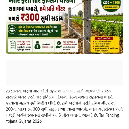
ગુજરાતના ખેડૂતો માટે મોટી રાહતના સમાચાર સામે આવ્યા છે. રાજ્ય
સરકારે ખેતર ફરતે તાર ફેન્સિંગ યોજના હેઠળ મળતી સહાયમાં વધારો
કરવાનો મહત્વપૂર્ણ નિર્ણય લીધો છે. હવે ખેડૂતોને પ્રતિ રનિંગ મીટર રૂ.
200ના બદલે રૂ. 300 સુધી સહાય આપવામાં આવશે. વધતા મટીરીયલ અને
મજૂરી ખર્ચને ધ્યાનમાં રાખીને આ નિર્ણય લેવામાં આવ્યો છે. Tar Fencing
Yojana Gujarat 2026