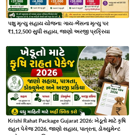
પશુ મૃત્યુ સહાય યોજના: ગાય-ભેંસના મૃત્યુ પર
₹1,12,500 સુધી સહાય, જાણો અરજી પ્રક્રિયા
Krishi Rahat Package Gujarat 2026: ખેડૂતો માટે કૃષિ
રાહત પેકેજ 2026, જાણો સહાય, પાત્રતા, ડોક્યુમેન્ટ