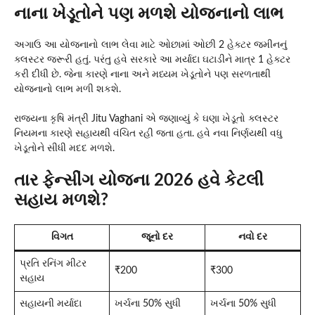
નાના ખેડૂતોને પણ મળશે યોજનાનો લાભ
અગાઉ આ યોજનાનો લાભ લેવા માટે ઓછામાં ઓછી 2 હેક્ટર જમીનનું
ક્લસ્ટર જરૂરી હતું. પરંતુ હવે સરકારે આ મર્યાદા ઘટાડીને માત્ર 1 હેક્ટર
કરી દીધી છે. જેના કારણે નાના અને મધ્યમ ખેડૂતોને પણ સરળતાથી
યોજનાનો લાભ મળી શકશે.
રાજ્યના કૃષિ મંત્રી Jitu Vaghani એ જણાવ્યું કે ઘણા ખેડૂતો ક્લસ્ટર
નિયમના કારણે સહાયથી વંચિત રહી જતા હતા. હવે નવા નિર્ણયથી વધુ
ખેડૂતોને સીધી મદદ મળશે.
તાર ફેન્સીંગ યોજના 2026 હવે કેટલી
સહાય મળશે?
વિગત
જૂનો દર
નવો દર
પ્રતિ રનિંગ મીટર
₹200
₹300
સહાય
સહાયની મર્યાદા
ખર્ચના 50% સુધી
ખર્ચના 50% સુધી