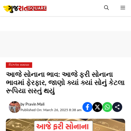
Skip
Me
to
content
બિઝનેસ સમાચાર
આજે સોનાના ભાવ: આજે ફરી સોનાના
ભાવમાં ફેરફાર, જાણો ક્યાં ક્યાં સોનું કેટલા
રૂપિયા સસ્તું થયું
by
Pravin Mali
Published On: March 26, 2025 8:38 am