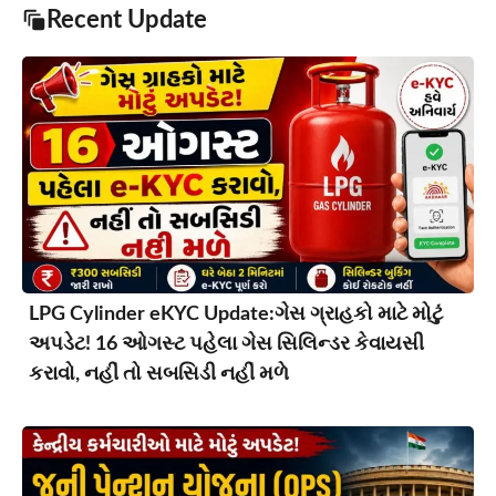
Recent Update
LPG Cylinder eKYC Update:ગેસ ગ્રાહકો માટે મોટું
અપડેટ! 16 ઓગસ્ટ પહેલા ગેસ સિલિન્ડર કેવાયસી
કરાવો, નહીં તો સબસિડી નહીં મળે