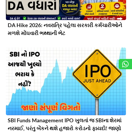
DA Hike 2026: નવરાત્રિ પહેલા સરકારી કર્મચારીઓને
મળશે મોંઘવારી ભથ્થાની ભેટ
SBI Funds Management IPO ખુલતાં જ SBIના શેરમાં
નરમાઈ, પરંતુ બેંકને થશે હજારો કરોડનો ફાયદો! જાણો