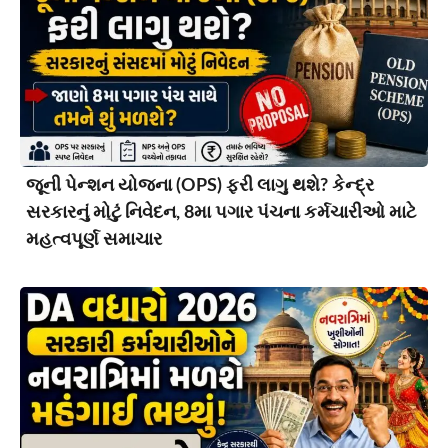
જૂની પેન્શન યોજના (OPS) ફરી લાગુ થશે? કેન્દ્ર
સરકારનું મોટું નિવેદન, 8મા પગાર પંચના કર્મચારીઓ માટે
મહત્વપૂર્ણ સમાચાર