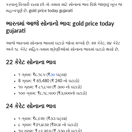
કરવાનું વિચારી રહ્યા છો તો તમારા માટે સોનાના ભાવ વિશે જાણવું ખૂબ જ
મહત્વપૂર્ણ છે. gold price today gujarati
ભારતમાં આજે સોનાનો ભાવ: gold price today
gujarati
આજે ભારતમાં સોનાના ભાવમાં ઘટાડો જોવા મળ્યો છે
.
૨૨ કેરેટ, ૨૪ કેરેટ
અને ૧૮ કેરેટ સહિત તમામ શ્રેણીઓમાં સોનાના ભાવમાં ઘટાડો થયો છે.
22 કેરેટ સોનાના ભાવ
૧ ગ્રામ: ₹૮,૧૮૫ (₹
૩૦
ઘટ્યા)
8 ગ્રામ: ₹ 65,480 (₹ 240 નો ઘટાડો)
૧૦ ગ્રામ: ₹ ૮૧,૮૫૦ (₹ ૩૦૦ નો ઘટાડો)
૧૦૦ ગ્રામ: ₹૮,૧૮,૫૦૦ (₹૩,૦૦૦નો ઘટાડો)
24 કેરેટ સોનાના ભાવ
૧ ગ્રામ: ₹૮,૯૨૯ (₹૩૩ ઘટ્યા)
૮ ગ્રામ: ₹૭૧,૪૩૨ (₹૨૬૪ નો ઘટાડો)
૧૦ ગ્રામ: ₹ ૮૯,૨૯૦ (₹ ૩૩૦ નો ઘટાડો)