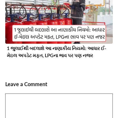
1 જુલાઈથી બદલાશે આ નાણાકીય નિયમો: આધાર ઈ-
મેઇલ અપડેટ મફત, LPGના ભાવ પર પણ નજર
Leave a Comment
Comment