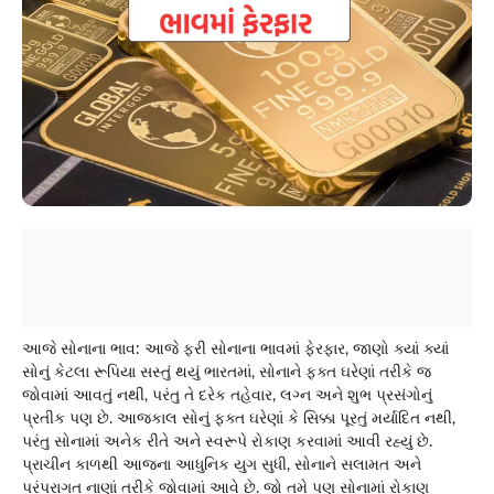
આજે સોનાના ભાવ: આજે ફરી સોનાના ભાવમાં ફેરફાર, જાણો ક્યાં ક્યાં
સોનું કેટલા રૂપિયા સસ્તું થયું ભારતમાં, સોનાને ફક્ત ઘરેણાં તરીકે જ
જોવામાં આવતું નથી, પરંતુ તે દરેક તહેવાર, લગ્ન અને શુભ પ્રસંગોનું
પ્રતીક પણ છે. આજકાલ સોનું ફક્ત ઘરેણાં કે સિક્કા પૂરતું મર્યાદિત નથી,
પરંતુ સોનામાં અનેક રીતે અને સ્વરૂપે રોકાણ કરવામાં આવી રહ્યું છે.
પ્રાચીન કાળથી આજના આધુનિક યુગ સુધી, સોનાને સલામત અને
પરંપરાગત નાણાં તરીકે જોવામાં આવે છે. જો તમે પણ સોનામાં રોકાણ