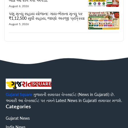
બેઠા આ રીતે કરો અપડેટ
August 6, 2026
પશુ મૃત્યુ સહાય યોજના: ગાય-ભેંસના મૃત્યુ પર
₹1,12,500 સુધી સહાય, જાણો અરજી પ્રક્રિયા
August 5, 2026
Gujarat Square
ગુજરાતી સમાચાર વેબસાઈટ (News in Gujarati) છે.
અમારી આ વેબસાઈટ પર તમને Latest News in Gujarati સમાચાર મળશે.
Categories
Gujarat News
India News