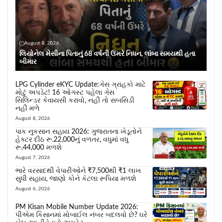
August 8, 2026
લિયોનેલ મેસીના પિતાનું 68 વર્ષની ઉંમરે નિધન, લાંબા સમયથી હતા
બીમાર
LPG Cylinder eKYC Update:ગેસ ગ્રાહકો માટે
મોટું અપડેટ! 16 ઓગસ્ટ પહેલા ગેસ
સિલિન્ડર કેવાયસી કરાવો, નહીં તો સબસિડી
નહીં મળે
August 8, 2026
પાક નુકસાન સહાય 2026: ગુજરાતના ખેડૂતોને
હેક્ટર દીઠ રૂ.22,000નું વળતર, વધુમાં વધુ
રૂ.44,000 મળશે
August 7, 2026
ભારે વરસાદથી વેપારીઓને ₹7,500થી ₹1 લાખ
સુધી સહાય, જાણો કોને કેટલા રૂપિયા મળશે
August 6, 2026
PM Kisan Mobile Number Update 2026:
પીએમ કિસાનમાં મોબાઈલ નંબર બદલવો છે? ઘરે