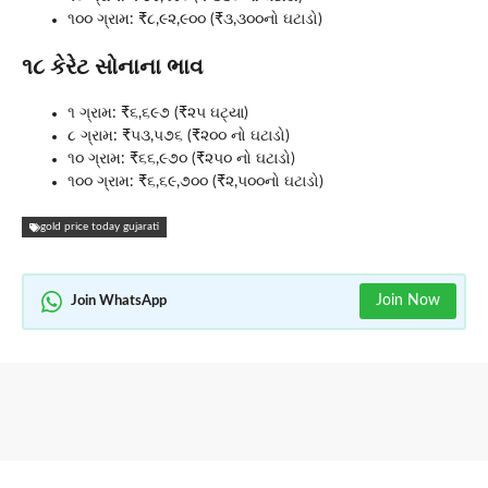
૧૦૦ ગ્રામ: ₹૮,૯૨,૯૦૦ (₹૩,૩૦૦નો ઘટાડો)
૧૮ કેરેટ સોનાના ભાવ
૧ ગ્રામ: ₹૬,૬૯૭ (₹૨૫ ઘટ્યા)
૮ ગ્રામ: ₹૫૩,૫૭૬ (₹૨૦૦ નો ઘટાડો)
૧૦ ગ્રામ: ₹૬૬,૯૭૦ (₹૨૫૦ નો ઘટાડો)
૧૦૦ ગ્રામ: ₹૬,૬૯,૭૦૦ (₹૨,૫૦૦નો ઘટાડો)
gold price today gujarati
Join Now
Join WhatsApp