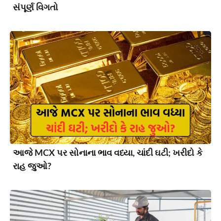
સંપૂર્ણ વિગતો
આજે MCX પર સોનાના ભાવ વધ્યા, ચાંદી ઘટી; ખરીદો કે
રાહ જુઓ?