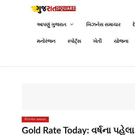
Skip
to
content
આપણું ગુજરાત
બિઝનેસ સમાચાર
દ
મનોરંજન
સ્પોર્ટ્સ
ખેતી
યોજના
બિઝનેસ સમાચાર
Gold Rate Today: વર્ષના પહે