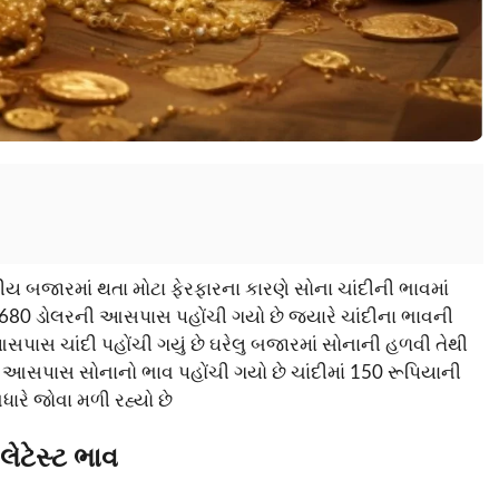
્રીય બજારમાં થતા મોટા ફેરફારના કારણે સોના ચાંદીની ભાવમાં
 2680 ડોલરની આસપાસ પહોંચી ગયો છે જ્યારે ચાંદીના ભાવની
પાસ ચાંદી પહોંચી ગયું છે ઘરેલુ બજારમાં સોનાની હળવી તેથી
 આસપાસ સોનાનો ભાવ પહોંચી ગયો છે ચાંદીમાં 150 રૂપિયાની
ારે જોવા મળી રહ્યો છે
લેટેસ્ટ ભાવ