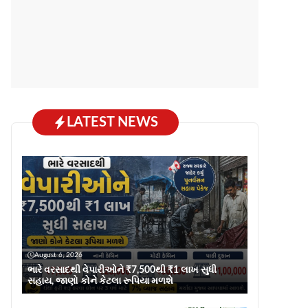
LATEST NEWS
August 6, 2026
ભારે વરસાદથી વેપારીઓને ₹7,500થી ₹1 લાખ સુધી
સહાય, જાણો કોને કેટલા રૂપિયા મળશે