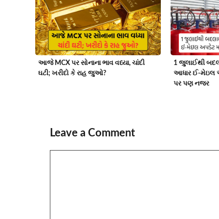
આજે MCX પર સોનાના ભાવ વધ્યા, ચાંદી
1 જુલાઈથી બદલ
ઘટી; ખરીદો કે રાહ જુઓ?
આધાર ઈ-મેઇલ 
પર પણ નજર
Leave a Comment
Comment