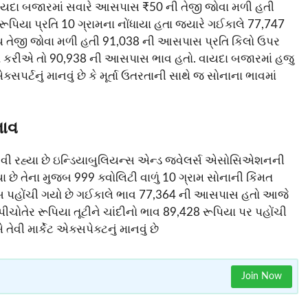
વાયદા બજારમાં સવારે આસપાસ ₹50 ની તેજી જોવા મળી હતી
પિયા પ્રતિ 10 ગ્રામના નોંધાયા હતા જ્યારે ગઈકાલે 77,747
્ય તેજી જોવા મળી હતી 91,038 ની આસપાસ પ્રતિ કિલો ઉપર
વાત કરીએ તો 90,938 ની આસપાસ ભાવ હતો. વાયદા બજારમાં હજુ
સપર્ટનું માનવું છે કે મૂર્તા ઉતરતાની સાથે જ સોનાના ભાવમાં
ભાવ
આવી રહ્યા છે ઇન્ડિયાબુલિયન્સ એન્ડ જ્વેલર્સ એસોસિએશનની
તેના મુજબ 999 ક્વોલિટી વાળું 10 ગ્રામ સોનાની કિંમત
સ પહોંચી ગયો છે ગઈકાલે ભાવ 77,364 ની આસપાસ હતો આજે
છે પીચોતેર રૂપિયા તૂટીને ચાંદીનો ભાવ 89,428 રૂપિયા પર પહોંચી
ી માર્કેટ એક્સપેક્ટનું માનવું છે
Join Now