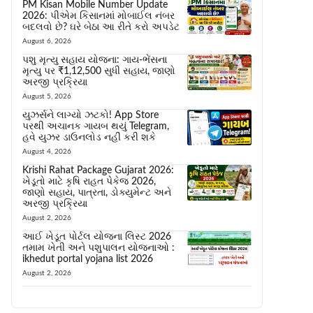
PM Kisan Mobile Number Update
2026: પીએમ કિસાનમાં મોબાઈલ નંબર
બદલવો છે? ઘરે બેઠા આ રીતે કરો અપડેટ
August 6, 2026
પશુ મૃત્યુ સહાય યોજના: ગાય-ભેંસના
મૃત્યુ પર ₹1,12,500 સુધી સહાય, જાણો
અરજી પ્રક્રિયા
August 5, 2026
યુઝર્સને લાગ્યો ઝટકો! App Store
પરથી અચાનક ગાયબ થયું Telegram,
હવે યુઝર ડાઉનલોડ નહીં કરી શકે
August 4, 2026
Krishi Rahat Package Gujarat 2026:
ખેડૂતો માટે કૃષિ રાહત પેકેજ 2026,
જાણો સહાય, પાત્રતા, ડોક્યુમેન્ટ અને
અરજી પ્રક્રિયા
August 2, 2026
આઈ ખેડૂત પોર્ટલ યોજના લિસ્ટ 2026
તમામ ખેતી અને પશુપાલન યોજનાઓ :
ikhedut portal yojana list 2026
August 2, 2026