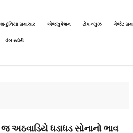
ેશ-દુનિયા સમાચાર
એજ્યુકેશન
ટોપ ન્યુઝ
ગેજેટ સમ
વેબ સ્ટોરી
લા જ અઠવાડિયે ધડાધડ સોનાનો ભાવ