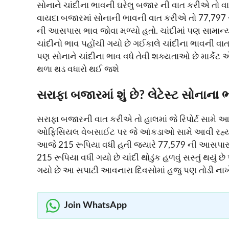
સોનાને ચાંદીના ભાવની ઘરેલુ બજાર ની વાત કરીએ તો 
વાયદા બજારમાં સોનાની ભાવની વાત કરીએ તો 77,797 રૂ
ની આસપાસ ભાવ જોવા મળ્યો હતો. ચાંદીમાં પણ સામાન
ચાંદીનો ભાવ પહોંચી ગયો છે ગઈકાલે ચાંદીના ભાવની 
પણ સોનાને ચાંદીના ભાવ વધે તેવી શક્યતાઓ છે માર્કેટ એક્
થળા થડ વધારો થઈ જશે
સરાફા બજારમાં શું છે? લેટેસ્ટ સોનાના 
સરાફા બજારની વાત કરીએ તો હાલમાં જે રિપોર્ટ સામે 
ઓફિસિયલ વેબસાઈટ પર જે આંકડાઓ સામે આવી રહ્યા છે 
આજે 215 રૂપિયા વધી હતી જ્યારે 77,579 ની આસપા
215 રૂપિયા વધી ગયો છે ચાંદી થોડુંક હળવું સસ્તું થયું 
ગયો છે આ સપાટી આવનારા દિવસોમાં હજુ પણ તોડી નાખે તેવ
Join WhatsApp