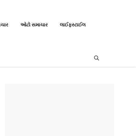
ાચાર
ઓટો સમાચાર
લાઈફસ્ટાઈલ