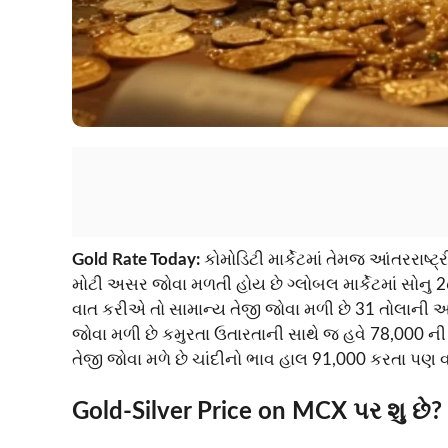
Gold Rate Today:
કોમોડિટી માર્કેટમાં તેમજ આંતરરાષ્ટ
મોટી અસર જોવા મળતી હોય છે ગ્લોબલ માર્કેટમાં સોનુ
વાત કરીએ તો સામાન્ય તેજી જોવા મળી છે 31 તોલાની આસ
જોવા મળી છે કમુરતા ઉતારતાની સાથે જ હવે 78,000 ની
તેજી જોવા મળે છે ચાંદીનો ભાવ હાલ 91,000 કરતા પણ વધ
Gold-Silver Price on MCX પર શુ છે? 