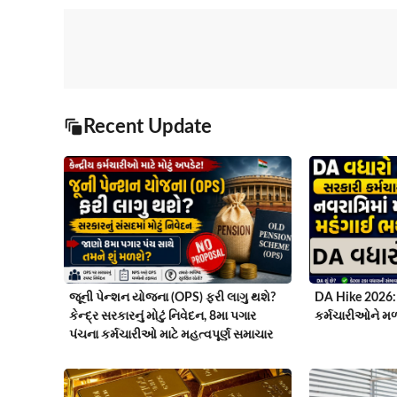
Recent Update
જૂની પેન્શન યોજના (OPS) ફરી લાગુ થશે?
DA Hike 2026: 
કેન્દ્ર સરકારનું મોટું નિવેદન, 8મા પગાર
કર્મચારીઓને મળશ
પંચના કર્મચારીઓ માટે મહત્વપૂર્ણ સમાચાર