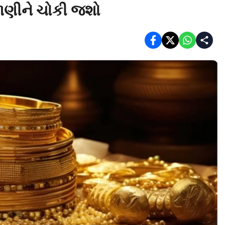
જાણીને ચોકી જશો