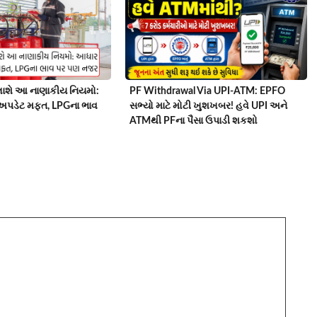
ાશે આ નાણાકીય નિયમો:
PF Withdrawal Via UPI-ATM: EPFO
અપડેટ મફત, LPGના ભાવ
સભ્યો માટે મોટી ખુશખબર! હવે UPI અને
ATMથી PFના પૈસા ઉપાડી શકશો