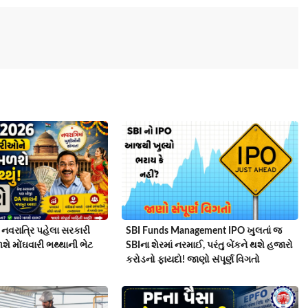
નવરાત્રિ પહેલા સરકારી
SBI Funds Management IPO ખુલતાં જ
ે મોંઘવારી ભથ્થાની ભેટ
SBIના શેરમાં નરમાઈ, પરંતુ બેંકને થશે હજારો
કરોડનો ફાયદો! જાણો સંપૂર્ણ વિગતો