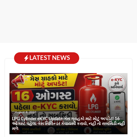
LATEST NEWS
August 8, 2026
LPG Cylinder eKYC Update:ગેસ ગ્રાહકો માટે મોટું અપડેટ! 16
ઓગસ્ટ પહેલા ગેસ સિલિન્ડર કેવાયસી કરાવો, નહીં તો સબસિડી નહીં
મળે