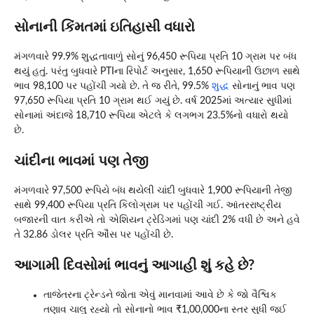
સોનાની કિંમતમાં ઇતિહાસી વધારો
મંગળવારે 99.9% શુદ્ધતાવાળું સોનું 96,450 રૂપિયા પ્રતિ 10 ગ્રામ પર બંધ
થયું હતું. પરંતુ બુધવારે PTIના રિપોર્ટ અનુસાર, 1,650 રૂપિયાની ઉછાળ સાથે
ભાવ 98,100 પર પહોંચી ગયો છે. તે જ રીતે, 99.5%
શુદ્ધ
સોનાનું ભાવ પણ
97,650 રૂપિયા પ્રતિ 10 ગ્રામ થઈ ગયું છે. વર્ષ 2025માં અત્યાર સુધીમાં
સોનામાં અંદાજે 18,710 રૂપિયા એટલે કે લગભગ 23.5%નો વધારો થયો
છે.
ચાંદીના ભાવમાં પણ તેજી
મંગળવારે 97,500 રૂપિયે બંધ થયેલી ચાંદી બુધવારે 1,900 રૂપિયાની તેજી
સાથે 99,400 રૂપિયા પ્રતિ કિલોગ્રામ પર પહોંચી ગઈ. આંતરરાષ્ટ્રીય
બજારની વાત કરીએ તો એશિયન ટ્રેડિંગમાં પણ ચાંદી 2% વધી છે અને હવે
તે 32.86 ડોલર પ્રતિ ઔંસ પર પહોંચી છે.
આગામી દિવસોમાં ભાવનું આગાહી શું કહે છે?
તાજેતરના ટ્રેન્ડને જોતા એવું માનવામાં આવે છે કે જો વૈશ્વિક
તણાવ ચાલુ રહ્યો તો સોનાનો ભાવ ₹1,00,000ના સ્તર સુધી જઈ