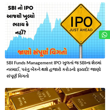
SBI Funds Management IPO ખુલતાં જ SBIના શેરમાં
નરમાઈ, પરંતુ બેંકને થશે હજારો કરોડનો ફાયદો! જાણો
સંપૂર્ણ વિગતો