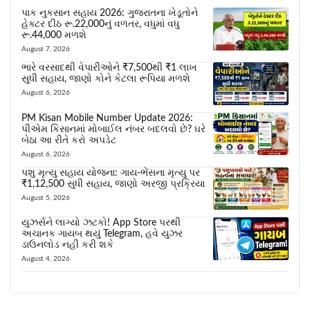
પાક નુકસાન સહાય 2026: ગુજરાતના ખેડૂતોને
હેક્ટર દીઠ રૂ.22,000નું વળતર, વધુમાં વધુ
રૂ.44,000 મળશે
August 7, 2026
ભારે વરસાદથી વેપારીઓને ₹7,500થી ₹1 લાખ
સુધી સહાય, જાણો કોને કેટલા રૂપિયા મળશે
August 6, 2026
PM Kisan Mobile Number Update 2026:
પીએમ કિસાનમાં મોબાઈલ નંબર બદલવો છે? ઘરે
બેઠા આ રીતે કરો અપડેટ
August 6, 2026
પશુ મૃત્યુ સહાય યોજના: ગાય-ભેંસના મૃત્યુ પર
₹1,12,500 સુધી સહાય, જાણો અરજી પ્રક્રિયા
August 5, 2026
યુઝર્સને લાગ્યો ઝટકો! App Store પરથી
અચાનક ગાયબ થયું Telegram, હવે યુઝર
ડાઉનલોડ નહીં કરી શકે
August 4, 2026