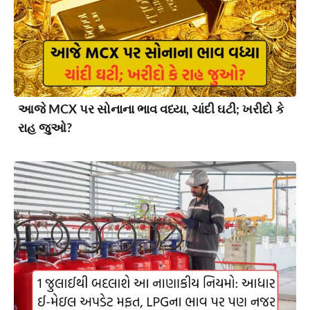
આજે MCX પર સોનાના ભાવ વધ્યા, ચાંદી ઘટી; ખરીદો કે
રાહ જુઓ?