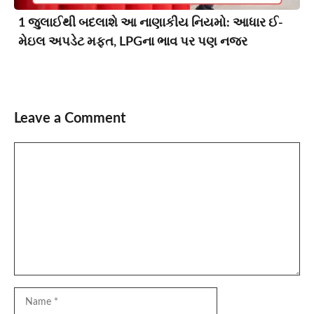
1 જુલાઈથી બદલાશે આ નાણાકીય નિયમો: આધાર ઈ-
મેઇલ અપડેટ મફત, LPGના ભાવ પર પણ નજર
Leave a Comment
Comment
Name