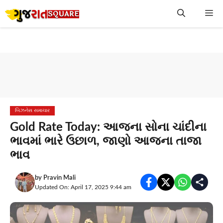
Skip
Me
to
content
બિઝનેસ સમાચાર
Gold Rate Today: આજના સોના ચાંદીના
ભાવમાં ભારે ઉછાળ, જાણો આજના તાજા
ભાવ
by
Pravin Mali
Updated On: April 17, 2025 9:44 am