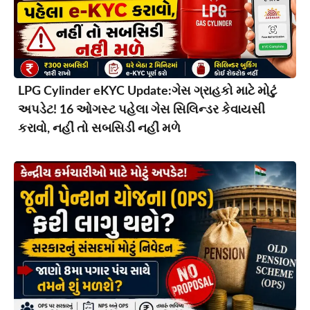
LPG Cylinder eKYC Update:ગેસ ગ્રાહકો માટે મોટું
અપડેટ! 16 ઓગસ્ટ પહેલા ગેસ સિલિન્ડર કેવાયસી
કરાવો, નહીં તો સબસિડી નહીં મળે