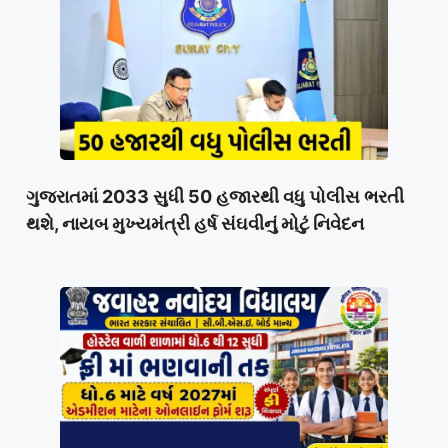
ગુજરાતમાં 2033 સુધી 50 હજારથી વધુ પોલીસ ભરતી
થશે, નાયબ મુખ્યમંત્રી હર્ષ સંઘવીનું મોટું નિવેદન