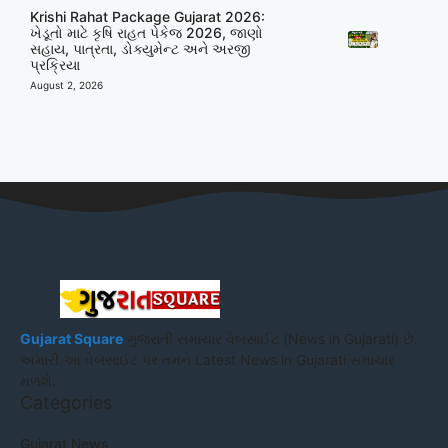
Krishi Rahat Package Gujarat 2026:
ખેડૂતો માટે કૃષિ રાહત પેકેજ 2026, જાણો
સહાય, પાત્રતા, ડોક્યુમેન્ટ અને અરજી
પ્રક્રિયા
August 2, 2026
Gujarat Square
ગુજરાતી સમાચાર વેબસાઈટ (News in Gujarati) છે.
અમારી આ વેબસાઈટ પર તમને Latest News in Gujarati સમાચાર
મળશે.
Categories
Gujarat News