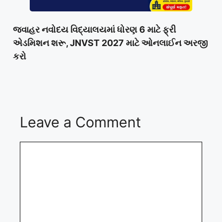
જવાહર નવોદય વિદ્યાલયમાં ધોરણ 6 માટે ફ્રી
એડમિશન શરૂ, JNVST 2027 માટે ઓનલાઈન અરજી
કરો
Leave a Comment
Comment