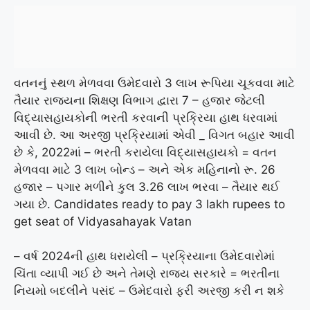
વતનનું સ્થળ મેળવવા ઉમેદવારો 3 લાખ રૂપિયા ચૂકવવા માટે
તૈયાર રાજ્યના શિક્ષણ વિભાગ દ્વારા 7 – હજાર જેટલી
વિદ્યાસહાયકોની ભરતી કરવાની પ્રક્રિયા હાથ ધરવામાં
આવી છે. આ અરજી પ્રક્રિયામાં એવી _ વિગત બહાર આવી
છે કે, 2022માં – ભરતી કરાયેલા વિદ્યાસહાયકો = વતન
મેળવવા માટે 3 લાખ બોન્ડ – અને એક મહિનાનો રૂ. 26
હજાર – પગાર મળીને કુલ 3.26 લાખ ભરવા – તૈયાર થઈ
ગયા છે. Candidates ready to pay 3 lakh rupees to
get seat of Vidyasahayak Vatan
– વર્ષ 2024ની હાથ ધરાયેલી – પ્રક્રિયાના ઉમેદવારોમાં
ચિંતા વ્યાપી ગઈ છે અને તેમણે રાજ્ય સરકારે = ભરતીના
નિયમો બદલીને પસંદ – ઉમેદવારો ફરી અરજી કરી ન શકે