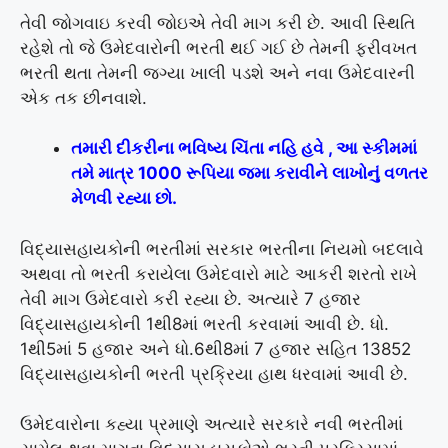
તેવી જોગવાઇ કરવી જોઇએ તેવી માગ કરી છે. આવી સ્થિતિ
રહેશે તો જે ઉમેદવારોની ભરતી થઈ ગઈ છે તેમની ફરીવખત
ભરતી થતા તેમની જગ્યા ખાલી પડશે અને નવા ઉમેદવારની
એક તક છીનવાશે.
તમારી દીકરીના ભવિષ્ય ચિંતા નહિ હવે , આ સ્કીમમાં
તમે માત્ર 1000 રૂપિયા જમા કરાવીને લાખોનું વળતર
મેળવી રહ્યા છો.
વિદ્યાસહાયકોની ભરતીમાં સરકાર ભરતીના નિયમો બદલાવે
અથવા તો ભરતી કરાયેલા ઉમેદવારો માટે આકરી શરતો રાખે
તેવી માગ ઉમેદવારો કરી રહ્યા છે. અત્યારે 7 હજાર
વિદ્યાસહાયકોની 1થી8માં ભરતી કરવામાં આવી છે. ધો.
1થી5માં 5 હજાર અને ધો.6થી8માં 7 હજાર સહિત 13852
વિદ્યાસહાયકોની ભરતી પ્રક્રિયા હાથ ધરવામાં આવી છે.
ઉમેદવારોના કહ્યા પ્રમાણે અત્યારે સરકારે નવી ભરતીમાં