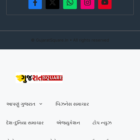
©
GujaratSquare.in
• All rights reserved
આપણું ગુજરાત
બિઝનેસ સમાચાર
દેશ-દુનિયા સમાચાર
એજ્યુકેશન
ટોપ ન્યુઝ