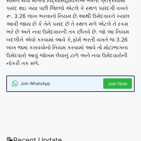
સામેલ થવા માગતા વિદ્યાસહાયકોએ ભરતી પ્રક્રિયામાં
પસંદ થઇ ગયા પછી જિલ્લો એટલે કે સ્થળ પસંદગી વખતે
રૂ. 3.26 લાખ ભરવાનો નિયમ છે.આથી ઉમેદવારને ખ્યાલ
આવી જાય છે કે તેને પસંદ છે તે સ્થળ મળે એટલે તે રકમ
ભરે છે અને નવા ઉમેદવારની તક છીનવે છે. જો આ નિયમ
બદલીને એવો કરવામાં આવે કે,ફોર્મ ભરતી વખતે જ 3.26
લાખ જમા કરાવવોનો નિયમ કરવામાં આવે તો મોટાભાગના
ઉમેદવારો આવું જોખમ લેવાનું ટાળે અને નવા ઉમેદવારોની
નોકરી તક મળે.
Join WhatsApp
Join Now
Recent Update