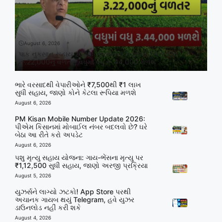
August 6, 2026
પાક નુકસાન સહાય 2026: ગુજરાતના ખેડૂતોને હેક્ટર દીઠ
રૂ.22,000નું વળતર, વધુમાં વધુ રૂ.44,000 મળશે
ભારે વરસાદથી વેપારીઓને ₹7,500થી ₹1 લાખ
સુધી સહાય, જાણો કોને કેટલા રૂપિયા મળશે
August 6, 2026
PM Kisan Mobile Number Update 2026:
પીએમ કિસાનમાં મોબાઈલ નંબર બદલવો છે? ઘરે
બેઠા આ રીતે કરો અપડેટ
August 6, 2026
પશુ મૃત્યુ સહાય યોજના: ગાય-ભેંસના મૃત્યુ પર
₹1,12,500 સુધી સહાય, જાણો અરજી પ્રક્રિયા
August 5, 2026
યુઝર્સને લાગ્યો ઝટકો! App Store પરથી
અચાનક ગાયબ થયું Telegram, હવે યુઝર
ડાઉનલોડ નહીં કરી શકે
August 4, 2026