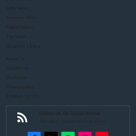
India News
Business News
English News
Top News
Quakes Links
About Us
Contact Us
Disclaimer
Privacy policy
Follow Us On
Follow Us On Social Media
Get Latest Update On Social Media