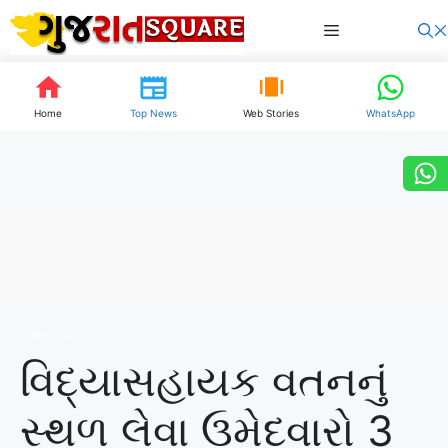
Skip
Menu
to
content
Home
Top News
Web Stories
WhatsApp
એજ્યુકેશન
વિદ્યાસહાયક વતનનું
સ્થળ લેવા ઉમેદવારો 3