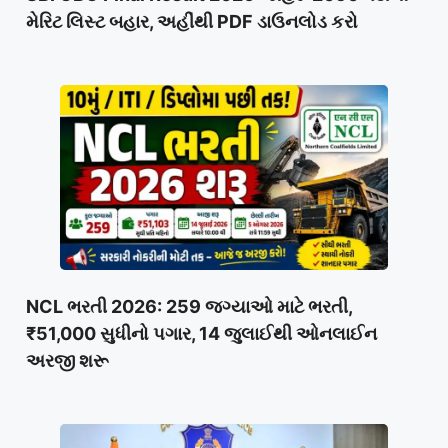
મેરિટ લિસ્ટ બહાર, અહીંથી PDF ડાઉનલોડ કરો
NCL ભરતી 2026: 259 જગ્યાઓ માટે ભરતી,
₹51,000 સુધીનો પગાર, 14 જુલાઈથી ઓનલાઈન
અરજી શરૂ