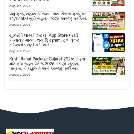
August 6, 2026
પશુ મૃત્યુ સહાય યોજના: ગાય-ભેંસના મૃત્યુ પર
₹1,12,500 સુધી સહાય, જાણો અરજી પ્રક્રિયા
August 5, 2026
યુઝર્સને લાગ્યો ઝટકો! App Store પરથી
અચાનક ગાયબ થયું Telegram, હવે યુઝર
ડાઉનલોડ નહીં કરી શકે
August 4, 2026
Krishi Rahat Package Gujarat 2026: ખેડૂતો
માટે કૃષિ રાહત પેકેજ 2026, જાણો સહાય,
પાત્રતા, ડોક્યુમેન્ટ અને અરજી પ્રક્રિયા
August 2, 2026