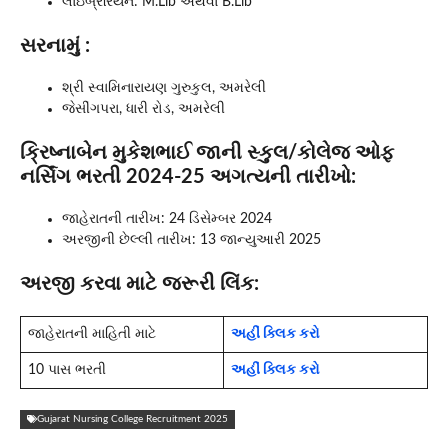
લાઇબ્રેરિયન: M.Lib અથવા B.Lib
સરનામું :
શ્રી સ્વામિનારાયણ ગુરુકુલ, અમરેલી
જેસીંગપરા, ધારી રોડ, અમરેલી
ક્રિષ્નાબેન મુકેશભાઈ જાની સ્કુલ/કોલેજ ઓફ
નર્સિંગ ભરતી 2024-25 અગત્યની તારીખો:
જાહેરાતની તારીખ: 24 ડિસેમ્બર 2024
અરજીની છેલ્લી તારીખ: 13 જાન્યુઆરી 2025
અરજી કરવા માટે જરૂરી લિંક:
જાહેરાતની માહિતી માટે
અહીં ક્લિક કરો
10 પાસ ભરતી
અહીં ક્લિક કરો
Gujarat Nursing College Recruitment 2025