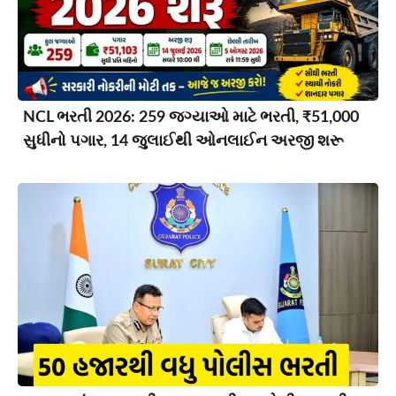
NCL ભરતી 2026: 259 જગ્યાઓ માટે ભરતી, ₹51,000
સુધીનો પગાર, 14 જુલાઈથી ઓનલાઈન અરજી શરૂ