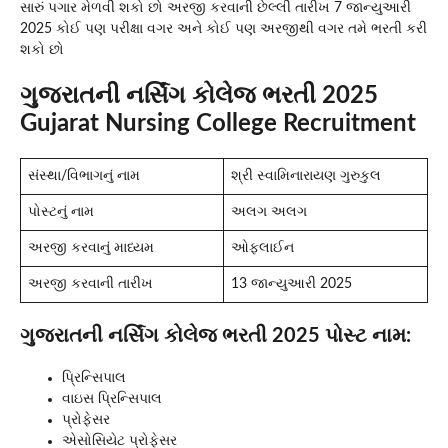
સારું પગાર મેળવી શકો છો અરજી કરવાની છેલ્લી તારીખ 7 જાન્યુઆરી
2025 કોઈ પણ પરીક્ષા વગર અને કોઈ પણ અરજીથી વગર તમે ભરતી કરી
શકો છો
ગુજરાતની નર્સિંગ કોલેજ ભરતી 2025
Gujarat Nursing College Recruitment
સંસ્થા/વિભાગનું નામ
શ્રી સ્વામિનારાયણ ગુરુકુલ
પોસ્ટનું નામ
અલગ અલગ
અરજી કરવાનું માધ્યમ
ઓફલાઈન
અરજી કરવાની તારીખ
13 જાન્યુઆરી 2025
ગુજરાતની નર્સિંગ કોલેજ ભરતી 2025
પોસ્ટ નામ:
પ્રિન્સિપાલ
વાઇસ પ્રિન્સિપાલ
પ્રોફેસર
એસોસિયેટ પ્રોફેસર