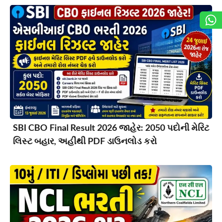
SBI CBO Final Result 2026 જાહેર: 2050 પદોની મેરિટ
લિસ્ટ બહાર, અહીંથી PDF ડાઉનલોડ કરો