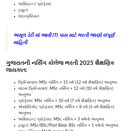
અસિસ્ટન્ટ પ્રોફેસર
ટ્યુટર
લાઇબ્રેરિયન
અમૂલ ડેરી માં આવી ITI પાસ માટે ભરતી જાણો સંપૂર્ણ
માહિતી
ગુજરાતની નર્સિંગ કોલેજ ભરતી 2025
શૈક્ષણિક
લાયકાત:
પ્રિન્સિપાલ: MSc નર્સિંગ + 15 વર્ષ (12 વર્ષ શૈક્ષણિક) અનુભવ
વાઇસ પ્રિન્સિપાલ: MSc નર્સિંગ + 12 વર્ષ (10 વર્ષ શૈક્ષણિક)
અનુભવ
પ્રોફેસર: MSc નર્સિંગ + 10 વર્ષ (7 વર્ષ શૈક્ષણિક) અનુભવ
એસોસિએટ પ્રોફેસર: MSc નર્સિંગ + 8 વર્ષ (5 વર્ષ શૈક્ષણિક)
અનુભવ
અસિસ્ટન્ટ પ્રોફેસર: MSc નર્સિંગ + 3 વર્ષનો અનુભવ
ટ્યુટર: MSc/BSc/Post Basic BSc નર્સિંગ + 1 વર્ષનો અનુભવ