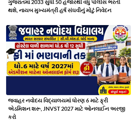
ગુજરાતમાં 2033 સુધી 50 હજારથી વધુ પોલીસ ભરતી
થશે, નાયબ મુખ્યમંત્રી હર્ષ સંઘવીનું મોટું નિવેદન
જવાહર નવોદય વિદ્યાલયમાં ધોરણ 6 માટે ફ્રી
એડમિશન શરૂ, JNVST 2027 માટે ઓનલાઈન અરજી
કરો