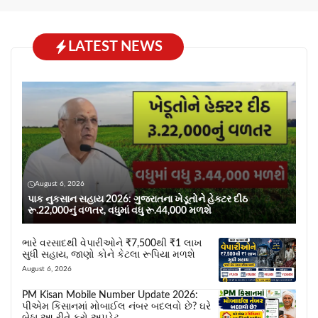
LATEST NEWS
August 6, 2026
પાક નુકસાન સહાય 2026: ગુજરાતના ખેડૂતોને હેક્ટર દીઠ
રૂ.22,000નું વળતર, વધુમાં વધુ રૂ.44,000 મળશે
ભારે વરસાદથી વેપારીઓને ₹7,500થી ₹1 લાખ
સુધી સહાય, જાણો કોને કેટલા રૂપિયા મળશે
August 6, 2026
PM Kisan Mobile Number Update 2026:
પીએમ કિસાનમાં મોબાઈલ નંબર બદલવો છે? ઘરે
બેઠા આ રીતે કરો અપડેટ