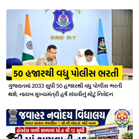
ગુજરાતમાં 2033 સુધી 50 હજારથી વધુ પોલીસ ભરતી
થશે, નાયબ મુખ્યમંત્રી હર્ષ સંઘવીનું મોટું નિવેદન