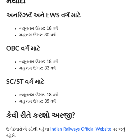
મર્યાદા
અનરિઝર્વ અને EWS વર્ગ માટે
ન્યૂનતમ ઉંમર: 18 વર્ષ
મહત્તમ ઉંમર: 30 વર્ષ
OBC વર્ગ માટે
ન્યૂનતમ ઉંમર: 18 વર્ષ
મહત્તમ ઉંમર: 33 વર્ષ
SC/ST વર્ગ માટે
ન્યૂનતમ ઉંમર: 18 વર્ષ
મહત્તમ ઉંમર: 35 વર્ષ
કેવી રીતે કરશો અરજી?
ઉમેદવારોએ સૌથી પહેલા
Indian Railways Official Website
પર જવું
રહેશે.