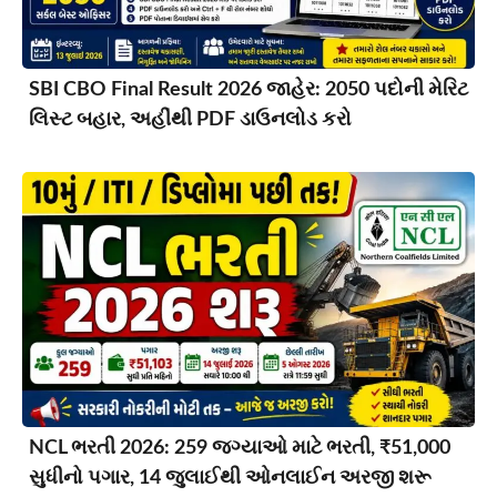
SBI CBO Final Result 2026 જાહેર: 2050 પદોની મેરિટ
લિસ્ટ બહાર, અહીંથી PDF ડાઉનલોડ કરો
NCL ભરતી 2026: 259 જગ્યાઓ માટે ભરતી, ₹51,000
સુધીનો પગાર, 14 જુલાઈથી ઓનલાઈન અરજી શરૂ