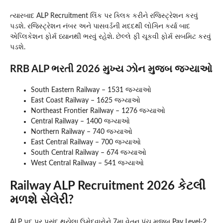
ત્યારબાદ ALP Recruitment લિંક પર ક્લિક કરીને રજિસ્ટ્રેશન કરવું
પડશે. રજિસ્ટ્રેશન નંબર અને પાસવર્ડની મદદથી લોગિન કર્યા બાદ
એપ્લિકેશન ફોર્મ ધ્યાનથી ભરવું રહેશે. છેલ્લે ફી ચૂકવી ફોર્મ સબમિટ કરવું
પડશે.
RRB ALP ભરતી 2026 મુખ્ય ઝોન મુજબ જગ્યાઓ
South Eastern Railway – 1531 જગ્યાઓ
East Coast Railway – 1625 જગ્યાઓ
Northeast Frontier Railway – 1276 જગ્યાઓ
Central Railway – 1400 જગ્યાઓ
Northern Railway – 740 જગ્યાઓ
East Central Railway – 700 જગ્યાઓ
South Central Railway – 674 જગ્યાઓ
West Central Railway – 541 જગ્યાઓ
Railway ALP Recruitment 2026 કેટલી
મળશે સેલેરી?
ALP પદ પર પસંદ થયેલા ઉમેદવારોને 7મા વેતન પંચ મુજબ Pay Level-2