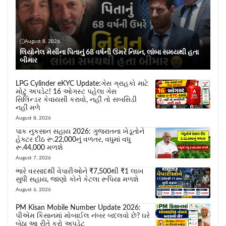
August 8, 2026
લિયોનેલ મેસીના પિતાનું 68 વર્ષની ઉંમરે નિધન, લાંબા સમયથી હતા
બીમાર
LPG Cylinder eKYC Update:ગેસ ગ્રાહકો માટે
મોટું અપડેટ! 16 ઓગસ્ટ પહેલા ગેસ
સિલિન્ડર કેવાયસી કરાવો, નહીં તો સબસિડી
નહીં મળે
August 8, 2026
પાક નુકસાન સહાય 2026: ગુજરાતના ખેડૂતોને
હેક્ટર દીઠ રૂ.22,000નું વળતર, વધુમાં વધુ
રૂ.44,000 મળશે
August 7, 2026
ભારે વરસાદથી વેપારીઓને ₹7,500થી ₹1 લાખ
સુધી સહાય, જાણો કોને કેટલા રૂપિયા મળશે
August 6, 2026
PM Kisan Mobile Number Update 2026:
પીએમ કિસાનમાં મોબાઈલ નંબર બદલવો છે? ઘરે
બેઠા આ રીતે કરો અપડેટ