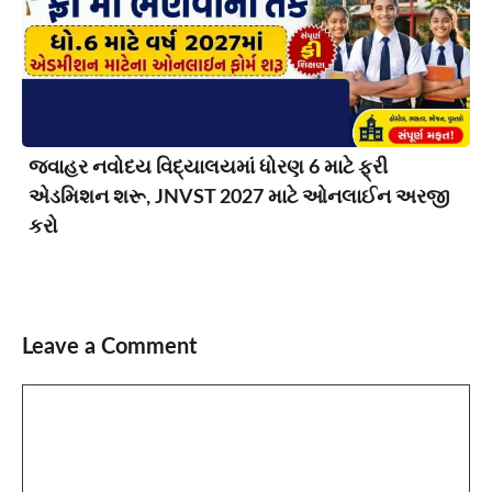
જવાહર નવોદય વિદ્યાલયમાં ધોરણ 6 માટે ફ્રી
એડમિશન શરૂ, JNVST 2027 માટે ઓનલાઈન અરજી
કરો
Leave a Comment
Comment