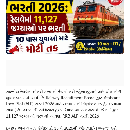
ભારતીય રેલવેમાં નોકરી કરવાની તૈયારી કરી રહેલા યુવાનો માટે એક મોટી
ખુશખબર સામે આવી છે. Railway Recruitment Board દ્વારા Assistant
Loco Pilot (ALP) ભરતી 2026 માટે સત્તાવાર નોટિફિકેશન જાહેર કરવામાં
આવ્યું છે. આ ભરતી અભિયાન હેઠળ દેશભરના અલગરેલવે ઝોનમાં કુલ
11,127 જગ્યાઓ ભરવામાં આવશે. RRB ALP ભરતી 2026
ઇચ્છુક અને લાયક ઉમેદવારો 15 મે 2026થી ઓનલાઈન અરજી કરી