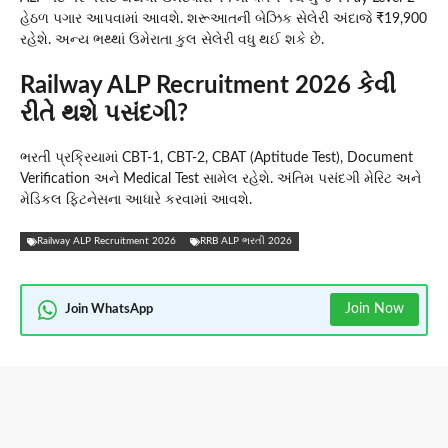
હેઠળ પગાર આપવામાં આવશે. શરૂઆતની બેઝિક સેલેરી અંદાજે ₹19,900
રહેશે. અન્ય ભથ્થાં ઉમેરાતા કુલ સેલેરી વધુ થઈ શકે છે.
Railway ALP Recruitment 2026 કેવી
રીતે થશે પસંદગી?
ભરતી પ્રક્રિયામાં CBT-1, CBT-2, CBAT (Aptitude Test), Document
Verification અને Medical Test સામેલ રહેશે. અંતિમ પસંદગી મેરિટ અને
મેડિકલ ફિટનેસના આધારે કરવામાં આવશે.
Railway ALP Recruitment 2026
RRB ALP ભરતી 2026
Join Now
Join WhatsApp