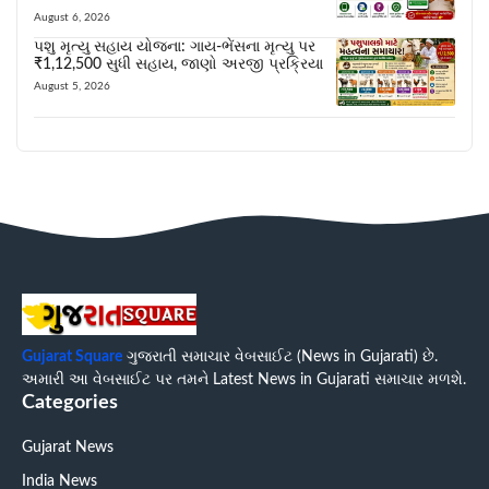
August 6, 2026
પશુ મૃત્યુ સહાય યોજના: ગાય-ભેંસના મૃત્યુ પર
₹1,12,500 સુધી સહાય, જાણો અરજી પ્રક્રિયા
August 5, 2026
Gujarat Square
ગુજરાતી સમાચાર વેબસાઈટ (News in Gujarati) છે.
અમારી આ વેબસાઈટ પર તમને Latest News in Gujarati સમાચાર મળશે.
Categories
Gujarat News
India News