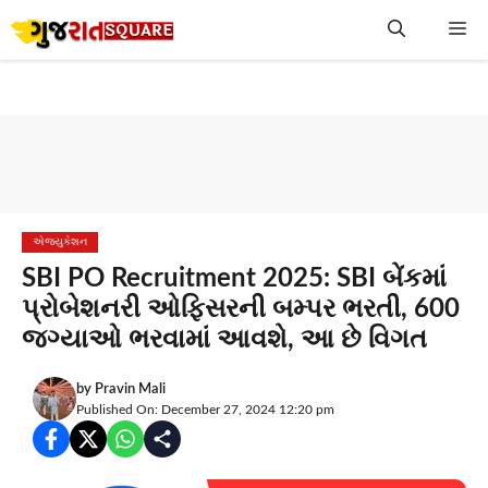
Skip
Me
to
content
એજ્યુકેશન
SBI PO Recruitment 2025: SBI બેંકમાં
પ્રોબેશનરી ઓફિસરની બમ્પર ભરતી, 600
જગ્યાઓ ભરવામાં આવશે, આ છે વિગત
by
Pravin Mali
Published On: December 27, 2024 12:20 pm