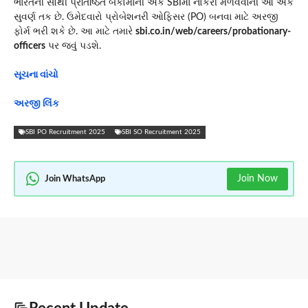
ભારતની સૌથી પ્રતિષ્ઠિત બેંકોમાંની એક SBIમાં નોકરી મેળવવાની આ એક
સુવર્ણ તક છે. ઉમેદવારો પ્રોબેશનરી ઓફિસર (PO) બનવા માટે અરજી
ફોર્મ ભરી શકે છે. આ માટે તમારે
sbi.co.in/web/careers/probationary-
officers
પર જવું પડશે.
સૂચના વાંચો
અરજી લિંક
SBI PO Recruitment 2025
SBI SO Recruitment 2025
Join Now
Join WhatsApp