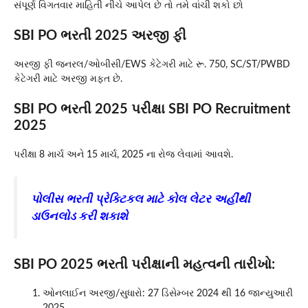
સંપૂર્ણ વિગતવાર માહિતી નીચે આપેલ છે તો તમે વાંચી શકો છો
SBI PO ભરતી 2025 અરજી ફી
અરજી ફી જનરલ/ઓબીસી/EWS કેટેગરી માટે રૂ. 750, SC/ST/PWBD
કેટેગરી માટે અરજી મફત છે.
SBI PO ભરતી 2025 પરીક્ષા SBI PO Recruitment
2025
પરીક્ષા 8 માર્ચ અને 15 માર્ચ, 2025 ના રોજ લેવામાં આવશે.
પોલીસ ભરતી પ્રેક્ટિકલ માટે કોલ લેટર અહીંથી
ડાઉનલોડ કરી શકાશે
SBI PO 2025 ભરતી પરીક્ષાની મહત્વની તારીખો:
ઓનલાઈન અરજી/સુધારો: 27 ડિસેમ્બર 2024 થી 16 જાન્યુઆરી
2025