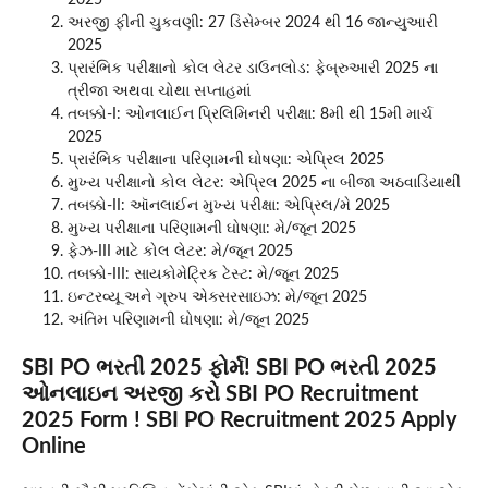
અરજી ફીની ચુકવણી: 27 ડિસેમ્બર 2024 થી 16 જાન્યુઆરી
2025
પ્રારંભિક પરીક્ષાનો કોલ લેટર ડાઉનલોડ: ફેબ્રુઆરી 2025 ના
ત્રીજા અથવા ચોથા સપ્તાહમાં
તબક્કો-I: ઓનલાઈન પ્રિલિમિનરી પરીક્ષા: 8મી થી 15મી માર્ચ
2025
પ્રારંભિક પરીક્ષાના પરિણામની ઘોષણા: એપ્રિલ 2025
મુખ્ય પરીક્ષાનો કોલ લેટર: એપ્રિલ 2025 ના બીજા અઠવાડિયાથી
તબક્કો-II: ઑનલાઈન મુખ્ય પરીક્ષા: એપ્રિલ/મે 2025
મુખ્ય પરીક્ષાના પરિણામની ઘોષણા: મે/જૂન 2025
ફેઝ-III માટે કોલ લેટર: મે/જૂન 2025
તબક્કો-III: સાયકોમેટ્રિક ટેસ્ટ: મે/જૂન 2025
ઇન્ટરવ્યૂ અને ગ્રુપ એક્સરસાઇઝ: મે/જૂન 2025
અંતિમ પરિણામની ઘોષણા: મે/જૂન 2025
SBI PO ભરતી 2025 ફોર્મ! SBI PO ભરતી 2025
ઓનલાઇન અરજી કરો SBI PO Recruitment
2025 Form ! SBI PO Recruitment 2025 Apply
Online