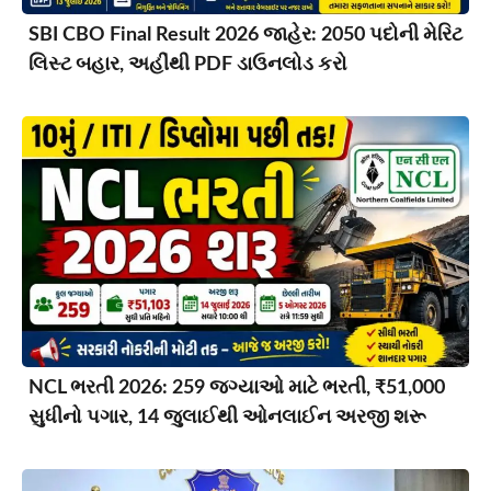
SBI CBO Final Result 2026 જાહેર: 2050 પદોની મેરિટ
લિસ્ટ બહાર, અહીંથી PDF ડાઉનલોડ કરો
NCL ભરતી 2026: 259 જગ્યાઓ માટે ભરતી, ₹51,000
સુધીનો પગાર, 14 જુલાઈથી ઓનલાઈન અરજી શરૂ