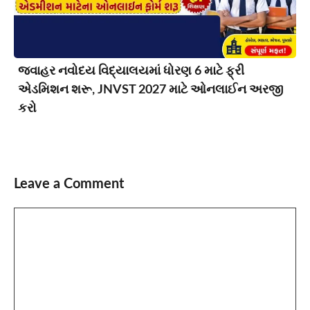
જવાહર નવોદય વિદ્યાલયમાં ધોરણ 6 માટે ફ્રી
એડમિશન શરૂ, JNVST 2027 માટે ઓનલાઈન અરજી
કરો
Leave a Comment
Comment