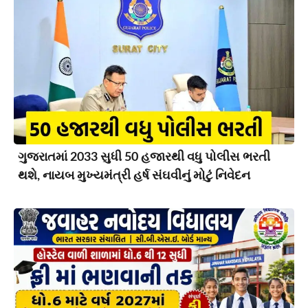
ગુજરાતમાં 2033 સુધી 50 હજારથી વધુ પોલીસ ભરતી
થશે, નાયબ મુખ્યમંત્રી હર્ષ સંઘવીનું મોટું નિવેદન