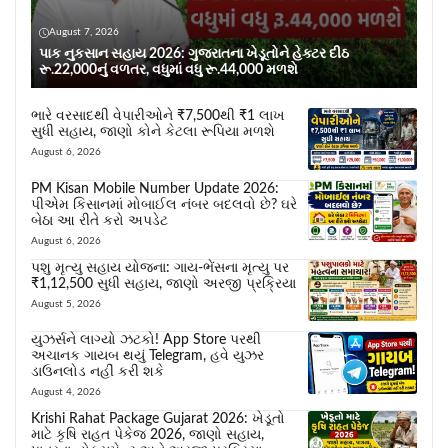
August 7, 2026
પાક નુકસાન સહાય 2026: ગુજરાતના ખેડૂતોને હેક્ટર દીઠ
રૂ.22,000નું વળતર, વધુમાં વધુ રૂ.44,000 મળશે
ભારે વરસાદથી વેપારીઓને ₹7,500થી ₹1 લાખ
સુધી સહાય, જાણો કોને કેટલા રૂપિયા મળશે
August 6, 2026
PM Kisan Mobile Number Update 2026:
પીએમ કિસાનમાં મોબાઈલ નંબર બદલવો છે? ઘરે
બેઠા આ રીતે કરો અપડેટ
August 6, 2026
પશુ મૃત્યુ સહાય યોજના: ગાય-ભેંસના મૃત્યુ પર
₹1,12,500 સુધી સહાય, જાણો અરજી પ્રક્રિયા
August 5, 2026
યુઝર્સને લાગ્યો ઝટકો! App Store પરથી
અચાનક ગાયબ થયું Telegram, હવે યુઝર
ડાઉનલોડ નહીં કરી શકે
August 4, 2026
Krishi Rahat Package Gujarat 2026: ખેડૂતો
માટે કૃષિ રાહત પેકેજ 2026, જાણો સહાય,