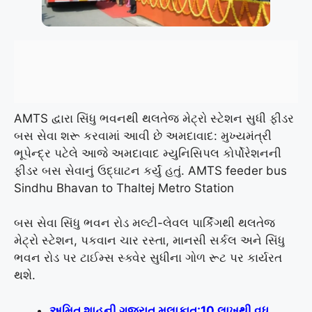
AMTS દ્વારા સિંધુ ભવનથી થલતેજ મેટ્રો સ્ટેશન સુધી ફીડર
બસ સેવા શરૂ કરવામાં આવી છે અમદાવાદ: મુખ્યમંત્રી
ભૂપેન્દ્ર પટેલે આજે અમદાવાદ મ્યુનિસિપલ કોર્પોરેશનની
ફીડર બસ સેવાનું ઉદ્ઘાટન કર્યું હતું. AMTS feeder bus
Sindhu Bhavan to Thaltej Metro Station
બસ સેવા સિંધુ ભવન રોડ મલ્ટી-લેવલ પાર્કિંગથી થલતેજ
મેટ્રો સ્ટેશન, પકવાન ચાર રસ્તા, માનસી સર્કલ અને સિંધુ
ભવન રોડ પર ટાઈમ્સ સ્ક્વેર સુધીના ગોળ રૂટ પર કાર્યરત
થશે.
અમિત શાહની ગુજરાત મુલાકાત:10 લાખથી વધુ