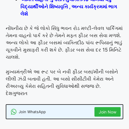
વિદ્યાર્થીઓને શિષ્યવૃત્તિ , અન્ય કાર્યક્રમમાં ભાગ
લેશે
નોંધનીય છે કે જે લોકો સિંધુ ભવન રોડ મલ્ટી-લેવલ પાર્કિંગમાં
તેમના વાહનો પાર્ક કરે છે તેમને મફત ફીડર બસ સેવા મળશે.
અન્ય લોકો આ ફીડર બસમાં વ્યક્તિદીઠ પાંચ રૂપિયાનું ભાડું
ચૂકવીને મુસાફરી કરી શકે છે. ફીડર બસ સેવા દર 15 મિનિટે
ચાલશે.
મુખ્યમંત્રીએ આ રૂટ પર બે નવી ફીડર બસ/મીની બસોને
લીલી ઝંડી બતાવી હતી. આ બસો સીસીટીવી કેમેરા અને
રીઅરવ્યુ કેમેરા સહિતની સુવિધાઓથી સજ્જ છે.
દેશગુજરાત
Join WhatsApp
Join Now