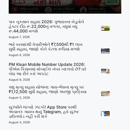
ઓગસ્ટ પહેલા ગેસ સિલિન્ડર કેવાયસી કરાવો, નહીં તો સબસિડી
નહીં મળે
પાક નુકસાન સહાય 2026: ગુજરાતના ખેડૂતોને
હેક્ટર દીઠ રૂ.22,000નું વળતર, વધુમાં વધુ
રૂ.44,000 મળશે
August 7, 2026
ભારે વરસાદથી વેપારીઓને ₹7,500થી ₹1 લાખ
સુધી સહાય, જાણો કોને કેટલા રૂપિયા મળશે
August 6, 2026
PM Kisan Mobile Number Update 2026:
પીએમ કિસાનમાં મોબાઈલ નંબર બદલવો છે? ઘરે
બેઠા આ રીતે કરો અપડેટ
August 6, 2026
પશુ મૃત્યુ સહાય યોજના: ગાય-ભેંસના મૃત્યુ પર
₹1,12,500 સુધી સહાય, જાણો અરજી પ્રક્રિયા
August 5, 2026
યુઝર્સને લાગ્યો ઝટકો! App Store પરથી
અચાનક ગાયબ થયું Telegram, હવે યુઝર
ડાઉનલોડ નહીં કરી શકે
August 4, 2026