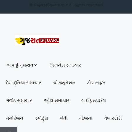
©
GujaratSquare.in
• All rights reserved
આપણું ગુજરાત
બિઝનેસ સમાચાર
દેશ-દુનિયા સમાચાર
એજ્યુકેશન
ટોપ ન્યુઝ
ગેજેટ સમાચાર
ઓટો સમાચાર
લાઈફસ્ટાઈલ
મનોરંજન
સ્પોર્ટ્સ
ખેતી
યોજના
વેબ સ્ટોરી