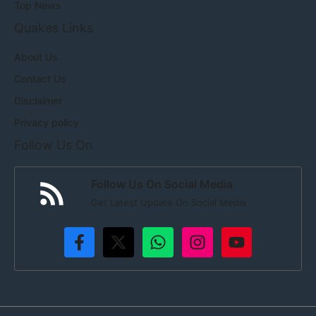
Top News
Quakes Links
About Us
Contact Us
Disclaimer
Privacy policy
Follow Us On
Follow Us On Social Media
Get Latest Update On Social Media