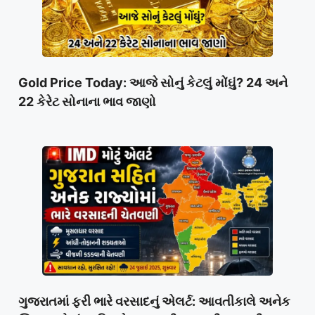
Gold Price Today: આજે સોનું કેટલું મોંઘું? 24 અને
22 કેરેટ સોનાના ભાવ જાણો
ગુજરાતમાં ફરી ભારે વરસાદનું એલર્ટ: આવતીકાલે અનેક