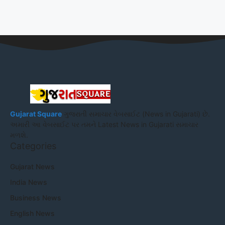
Gujarat Square
ગુજરાતી સમાચાર વેબસાઈટ (News in Gujarati) છે.
અમારી આ વેબસાઈટ પર તમને Latest News in Gujarati સમાચાર
મળશે.
Categories
Gujarat News
India News
Business News
English News