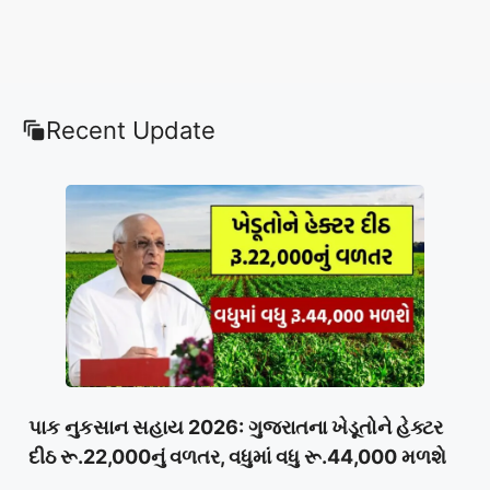
Recent Update
પાક નુકસાન સહાય 2026: ગુજરાતના ખેડૂતોને હેક્ટર
દીઠ રૂ.22,000નું વળતર, વધુમાં વધુ રૂ.44,000 મળશે