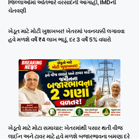
જિલ્લાઓમાં અતિભારે વરસાદની આગાહી, IMDની
ચેતવણી
ખેડૂત માટે મોટી ખુશખબર! ખેતરમાં પવનચક્કી લગાવવા
હવે મળશે વર્ષે ₹4 લાખ ભાડું, દર 3 વર્ષે 5% વધારો
ખેડૂતો માટે મોટા સમાચાર: ખેતરમાંથી પસાર થતી વીજ
લાઈન અને ટાવર માટે હવે મળશે બજારભાવના બમણા દરે