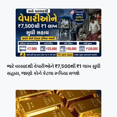
ભારે વરસાદથી વેપારીઓને ₹7,500થી ₹1 લાખ સુધી
સહાય, જાણો કોને કેટલા રૂપિયા મળશે