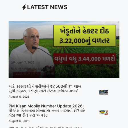
LATEST NEWS
August 7, 2026
પાક નુકસાન સહાય 2026: ગુજરાતના ખેડૂતોને હેક્ટર દીઠ
રૂ.22,000નું વળતર, વધુમાં વધુ રૂ.44,000 મળશે
ભારે વરસાદથી વેપારીઓને ₹7,500થી ₹1 લાખ
સુધી સહાય, જાણો કોને કેટલા રૂપિયા મળશે
August 6, 2026
PM Kisan Mobile Number Update 2026:
પીએમ કિસાનમાં મોબાઈલ નંબર બદલવો છે? ઘરે
બેઠા આ રીતે કરો અપડેટ
August 6, 2026