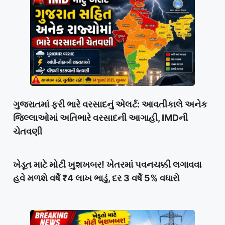
ગુજરાતમાં ફરી ભારે વરસાદનું એલર્ટ: આવતીકાલે અનેક
જિલ્લાઓમાં અતિભારે વરસાદની આગાહી, IMDની
ચેતવણી
ખેડૂત માટે મોટી ખુશખબર! ખેતરમાં પવનચક્કી લગાવવા
હવે મળશે વર્ષે ₹4 લાખ ભાડું, દર 3 વર્ષે 5% વધારો