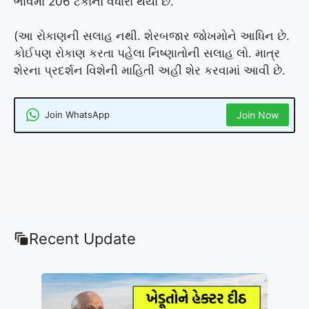
ભાવમાં 206 ટકાનો વધારો થયો છે.
(આ રોકાણની સલાહ નથી. શેરબજાર જોખમોને આધિન છે.
કોઈપણ રોકાણ કરતા પહેલા નિષ્ણાતોની સલાહ લો. માત્ર
શેરના પ્રદર્શન વિશેની માહિતી અહીં શેર કરવામાં આવી છે.
Join WhatsApp
Join Now
Recent Update