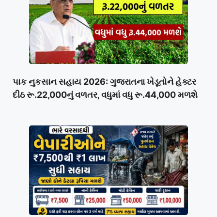
પાક નુકસાન સહાય 2026: ગુજરાતના ખેડૂતોને હેક્ટર
દીઠ રૂ.22,000નું વળતર, વધુમાં વધુ રૂ.44,000 મળશે