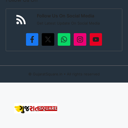
Follow Us On Social Media
Get Latest Update On Social Media
©
GujaratSquare.in
• All rights reserved