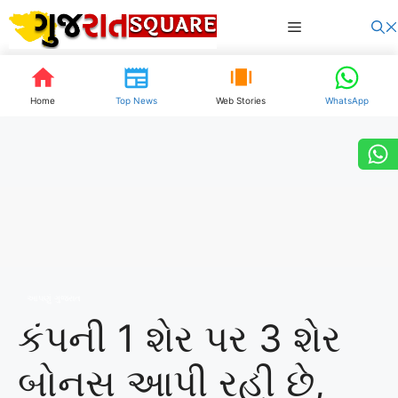
Skip
Menu
to
content
Home
Top News
Web Stories
WhatsApp
આપણું ગુજરાત
કંપની 1 શેર પર 3 શેર
બોનસ આપી રહી છે,