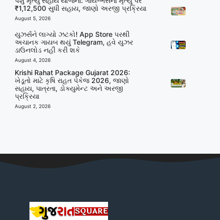
પશુ મૃત્યુ સહાય યોજના: ગાય-ભેંસના મૃત્યુ પર
₹1,12,500 સુધી સહાય, જાણો અરજી પ્રક્રિયા
August 5, 2026
યુઝર્સને લાગ્યો ઝટકો! App Store પરથી
અચાનક ગાયબ થયું Telegram, હવે યુઝર
ડાઉનલોડ નહીં કરી શકે
August 4, 2026
Krishi Rahat Package Gujarat 2026:
ખેડૂતો માટે કૃષિ રાહત પેકેજ 2026, જાણો
સહાય, પાત્રતા, ડોક્યુમેન્ટ અને અરજી
પ્રક્રિયા
August 2, 2026