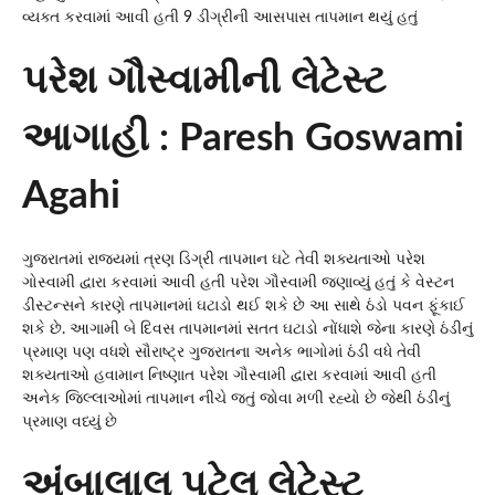
વ્યક્ત કરવામાં આવી હતી 9 ડીગ્રીની આસપાસ તાપમાન થયું હતું
પરેશ ગૌસ્વામીની લેટેસ્ટ
આગાહી : Paresh Goswami
Agahi
ગુજરાતમાં રાજ્યમાં ત્રણ ડિગ્રી તાપમાન ઘટે તેવી શક્યતાઓ પરેશ
ગોસ્વામી દ્વારા કરવામાં આવી હતી પરેશ ગૌસ્વામી જણાવ્યું હતું કે વેસ્ટન
ડીસ્ટન્સને કારણે તાપમાનમાં ઘટાડો થઈ શકે છે આ સાથે ઠંડો પવન ફૂંકાઈ
શકે છે. આગામી બે દિવસ તાપમાનમાં સતત ઘટાડો નોંધાશે જેના કારણે ઠંડીનું
પ્રમાણ પણ વધશે સૌરાષ્ટ્ર ગુજરાતના અનેક ભાગોમાં ઠંડી વધે તેવી
શક્યતાઓ હવામાન નિષ્ણાત પરેશ ગૌસ્વામી દ્વારા કરવામાં આવી હતી
અનેક જિલ્લાઓમાં તાપમાન નીચે જતું જોવા મળી રહ્યો છે જેથી ઠંડીનું
પ્રમાણ વધ્યું છે
અંબાલાલ પટેલ લેટેસ્ટ