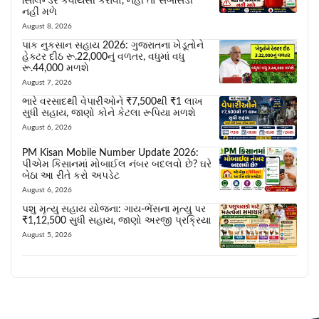
સિલિન્ડર કેવાયસી કરાવો, નહીં તો સબસિડી
નહીં મળે
August 8, 2026
પાક નુકસાન સહાય 2026: ગુજરાતના ખેડૂતોને
હેક્ટર દીઠ રૂ.22,000નું વળતર, વધુમાં વધુ
રૂ.44,000 મળશે
August 7, 2026
ભારે વરસાદથી વેપારીઓને ₹7,500થી ₹1 લાખ
સુધી સહાય, જાણો કોને કેટલા રૂપિયા મળશે
August 6, 2026
PM Kisan Mobile Number Update 2026:
પીએમ કિસાનમાં મોબાઈલ નંબર બદલવો છે? ઘરે
બેઠા આ રીતે કરો અપડેટ
August 6, 2026
પશુ મૃત્યુ સહાય યોજના: ગાય-ભેંસના મૃત્યુ પર
₹1,12,500 સુધી સહાય, જાણો અરજી પ્રક્રિયા
August 5, 2026