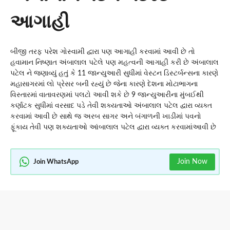
આગાહી
બીજી તરફ પરેશ ગોસ્વામી દ્વારા પણ આગાહી કરવામાં આવી છે તો
હવામાન નિષ્ણાત અંબાલાલ પટેલે પણ મહત્વની આગાહી કરી છે અંબાલાલ
પટેલ ને જણાવ્યું હતું કે 11 જાન્યુઆરી સુધીમાં વેસ્ટન ડિસ્ટર્બન્સના કારણે
મહાસાગરમાં લો પ્રેસર બની રહ્યું છે જેના કારણે દેશના મોટાભાગના
વિસ્તારમાં વાતાવરણમાં પલટો આવી શકે છે 9 જાન્યુઆરીના મુંબઈથી
કર્ણાટક સુધીમાં વરસાદ પડે તેવી શક્યતાઓ અંબાલાલ પટેલ દ્વારા વ્યક્ત
કરવામાં આવી છે સાથે જ અરબ સાગર અને બંગાળની ખાડીમાં પવનો
ફૂંકાય તેવી પણ શક્યતાઓ આંબાલાલ પટેલ દ્વારા વ્યક્ત કરવામાં
આવી છે
Join Now
Join WhatsApp