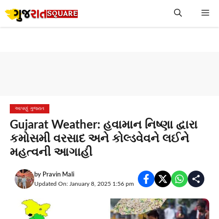
Skip
Me
to
content
આપણું ગુજરાત
Gujarat Weather: હવામાન નિષ્ણા દ્વારા
કમોસમી વરસાદ અને કોલ્ડવેવને લઈને
મહત્વની આગાહી
by
Pravin Mali
Updated On: January 8, 2025 1:56 pm