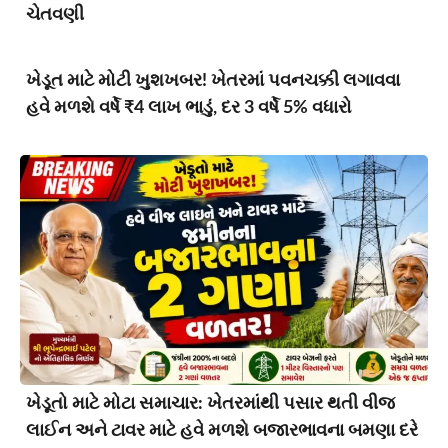
ચેતવણી
ખેડૂત માટે મોટી ખુશખબર! ખેતરમાં પવનચક્કી લગાવવા
હવે મળશે વર્ષે ₹4 લાખ ભાડું, દર 3 વર્ષે 5% વધારો
ખેડૂતો માટે મોટા સમાચાર: ખેતરમાંથી પસાર થતી વીજ
લાઈન અને ટાવર માટે હવે મળશે બજારભાવના બમણા દરે