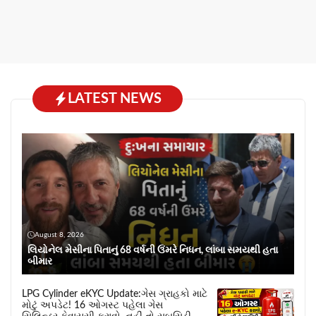
LATEST NEWS
August 8, 2026
લિયોનેલ મેસીના પિતાનું 68 વર્ષની ઉંમરે નિધન, લાંબા સમયથી હતા
બીમાર
LPG Cylinder eKYC Update:ગેસ ગ્રાહકો માટે
મોટું અપડેટ! 16 ઓગસ્ટ પહેલા ગેસ