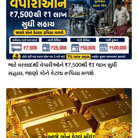
ભારે વરસાદથી વેપારીઓને ₹7,500થી ₹1 લાખ સુધી
સહાય, જાણો કોને કેટલા રૂપિયા મળશે