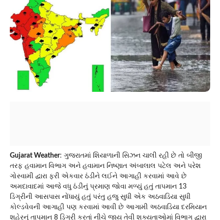
Gujarat Weather
: ગુજરાતમાં શિયાળાની સિઝન ચાલી રહી છે તો બીજી
તરફ હવામાન વિભાગ અને હવામાન નિષ્ણાત અંબાલાલ પટેલ અને પરેશ
ગોસ્વામી દ્વારા ફરી એકવાર ઠંડીને લઈને આગાહી કરવામાં આવે છે
અમદાવાદમાં આજે વધુ ઠંડીનું પ્રમાણ જોવા મળ્યું હતું તાપમાન 13
ડિગ્રીની આસપાસ નોંધાયું હતું પરંતુ હજુ સુધી એક અઠવાડિયા સુધી
કોલ્ડવેવની આગાહી પણ કરવામાં આવી છે આગામી અઠવાડિયા દરમિયાન
શહેરનું તાપમાન 8 ડિગ્રી કરતાં નીચે જાય તેવી શક્યતાઓમાં વિભાગ દ્વારા