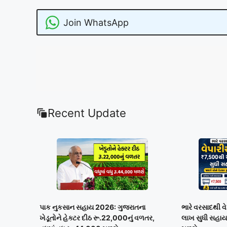
Join WhatsApp
Recent Update
પાક નુકસાન સહાય 2026: ગુજરાતના
ભારે વરસાદથી 
ખેડૂતોને હેક્ટર દીઠ રૂ.22,000નું વળતર,
લાખ સુધી સહાય,