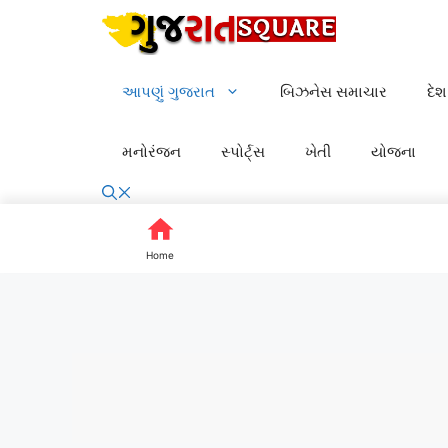
Skip
to
content
આપણું ગુજરાત
બિઝનેસ સમાચાર
દે
મનોરંજન
સ્પોર્ટ્સ
ખેતી
યોજના
Home