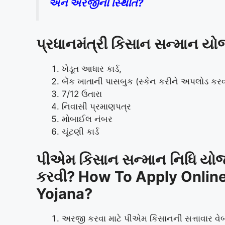
અને અરજીની સ્થિતિ?
પ્રધાનમંત્રી કિસાન સન્માન યો
ખેડૂત આધાર કાર્ડ,
બેંક ખાતાની પાસબુક (સ્કેન કરીને અપલોડ કરવ
7/12 ઉતારા
નિવાસી પ્રમાણપત્ર
મોબાઈલ નંબર
ચૂંટણી કાર્ડ
પીએમ કિસાન સન્માન નિધિ યોજ
કરવી? How To Apply Onlin
Yojana?
અરજી કરવા માટે પીએમ કિસાનની સત્તાવાર વે