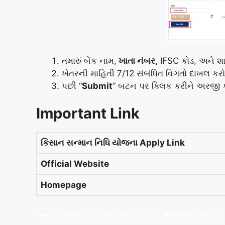
તમારું બેંક નામ,
ખાતા નંબર,
IFSC કોડ, અને શા
ખેતરની માહિતી 7/12 સંબંધિત વિગતો દાખલ કરો
પછી “
Submit
” બટન પર ક્લિક કરીને અરજી 
Important Link
કિસાન સન્માન નિધિ યોજના Apply Link
Official Website
Homepage
Kisan Samman Nidhi Yojana Online Apply 2025
પ્રધાનમંત્રી કિસાન સન્મા