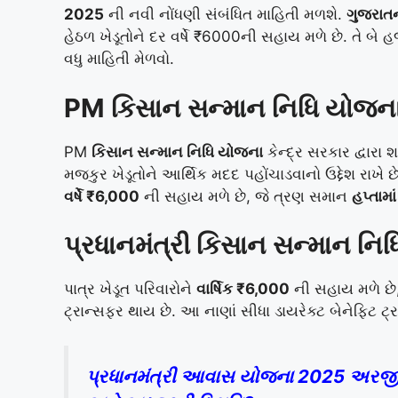
2025
ની નવી નોંધણી સંબંધિત માહિતી મળશે.
ગુજરાતન
હેઠળ ખેડૂતોને દર વર્ષે ₹6000ની સહાય મળે છે. તે બે
વધુ માહિતી મેળવો.
PM કિસાન સન્માન નિધિ યોજના 
PM
કિસાન સન્માન નિધિ યોજના
કેન્દ્ર સરકાર દ્વારા
મજકુર ખેડૂતોને આર્થિક મદદ પહોંચાડવાનો ઉદ્દેશ રાખે
વર્ષે ₹6,000
ની સહાય મળે છે, જે ત્રણ સમાન
હપ્તામાં
પ્રધાનમંત્રી કિસાન સન્માન ન
પાત્ર ખેડૂત પરિવારોને
વાર્ષિક ₹6,000
ની સહાય મળે છે, 
ટ્રાન્સફર થાય છે. આ નાણાં સીધા ડાયરેક્ટ બેનેફિટ ટ્
પ્રધાનમંત્રી આવાસ યોજના 2025 અરજી કરો