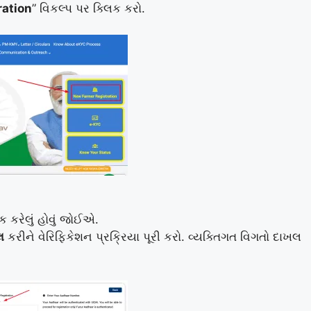
ration
” વિકલ્પ પર ક્લિક કરો.
ક કરેલું હોવું જોઈએ.
લ
કરીને વેરિફિકેશન પ્રક્રિયા પૂરી કરો. વ્યક્તિગત વિગતો દાખલ