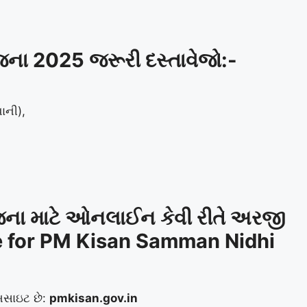
જના 2025 જરૂરી દસ્તાવેજો:-
ાની),
ના માટે ઓનલાઈન કેવી રીતે અરજી
e for PM Kisan Samman Nidhi
બસાઇટ છે:
pmkisan.gov.in