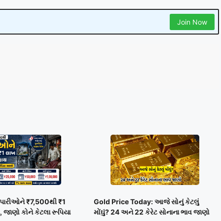
Join Now
વેપારીઓને ₹7,500થી ₹1
Gold Price Today: આજે સોનું કેટલું
 જાણો કોને કેટલા રૂપિયા
મોંઘું? 24 અને 22 કેરેટ સોનાના ભાવ જાણો