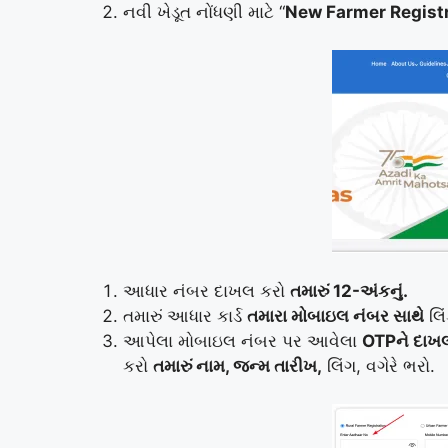
નવી ખેડૂત નોંધણી માટે “
New Farmer Regist
આધાર નંબર દાખલ કરો
તમારું 12-અંકનું.
તમારું આધાર કાર્ડ
તમારા મોબાઇલ નંબર સાથે
લિં
આપેલા મોબાઇલ નંબર પર આવેલા
OTPને દાખ
કરો
તમારું નામ, જન્મ તારીખ,
લિંગ, વગેરે ભરો.