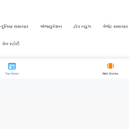
શ-દુનિયા સમાચાર
એજ્યુકેશન
ટોપ ન્યુઝ
ગેજેટ સમાચાર
વેબ સ્ટોરી
Top News
Web Stories