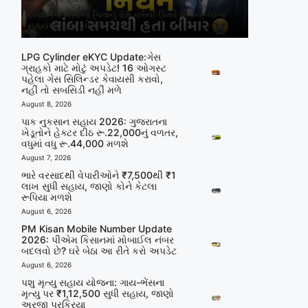
લિયોનેલ મેસીના પિતાનું 68 વર્ષની ઉંમરે નિધન, લાંબા
સમયથી હતા બીમાર
LPG Cylinder eKYC Update:ગેસ
ગ્રાહકો માટે મોટું અપડેટ! 16 ઓગસ્ટ
પહેલા ગેસ સિલિન્ડર કેવાયસી કરાવો,
નહીં તો સબસિડી નહીં મળે
August 8, 2026
પાક નુકસાન સહાય 2026: ગુજરાતના
ખેડૂતોને હેક્ટર દીઠ રૂ.22,000નું વળતર,
વધુમાં વધુ રૂ.44,000 મળશે
August 7, 2026
ભારે વરસાદથી વેપારીઓને ₹7,500થી ₹1
લાખ સુધી સહાય, જાણો કોને કેટલા
રૂપિયા મળશે
August 6, 2026
PM Kisan Mobile Number Update
2026: પીએમ કિસાનમાં મોબાઈલ નંબર
બદલવો છે? ઘરે બેઠા આ રીતે કરો અપડેટ
August 6, 2026
પશુ મૃત્યુ સહાય યોજના: ગાય-ભેંસના
મૃત્યુ પર ₹1,12,500 સુધી સહાય, જાણો
અરજી પ્રક્રિયા