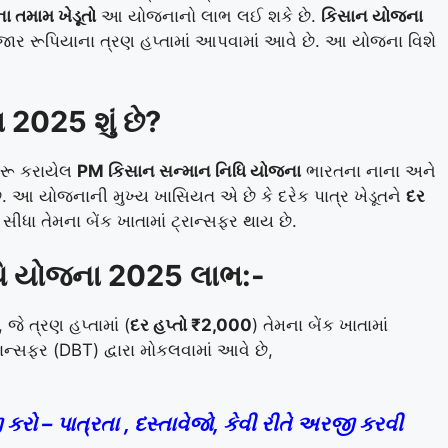
ા તમામ ખેડૂતો
આ યોજનાનો લાભ લઈ શકે છે.
કિસાન યોજના
 હજાર રૂપિયાના ત્રણ હપ્તામાં આપવામાં આવે છે. આ યોજના વિશે
2025 શું છે?
 શરૂ કરાયેલ
PM કિસાન સન્માન નિધિ યોજના
ભારતના નાના અને
 છે. આ યોજનાની મુખ્ય ખાસિયત એ છે કે દરેક પાત્ર ખેડૂતને
દર
સીધા તેમના બેંક ખાતામાં ટ્રાન્સફર થાય છે.
િધિ યોજના 2025
લાભ:-
જે ત્રણ હપ્તામાં (
દર હપ્તો ₹2,000
) તેમના બેંક ખાતામાં
રાન્સફર (DBT) દ્વારા મોકલવામાં આવે છે,
 – પાત્રતા , દસ્તાવેજો, કેવી રીતે અરજી કરવી