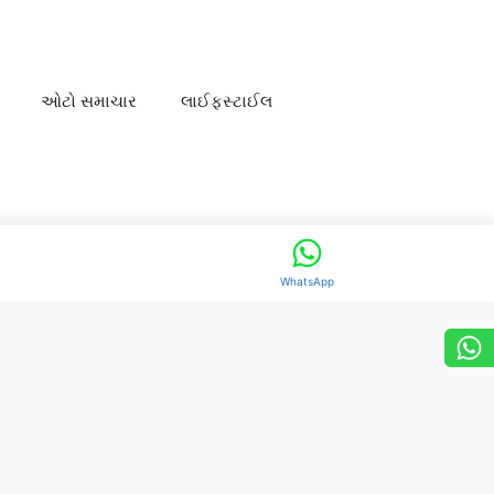
ઓટો સમાચાર
લાઈફસ્ટાઈલ
WhatsApp