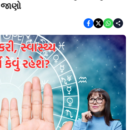
ળી જાણો