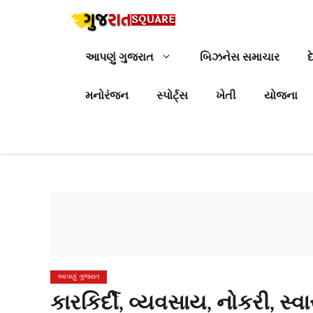
Skip
to
content
આપણું ગુજરાત
બિઝનેસ સમાચાર
દ
મનોરંજન
સ્પોર્ટ્સ
ખેતી
યોજના
આપણું ગુજરાત
કારકિર્દી, વ્યવસાય, નોકરી, સ્વાસ