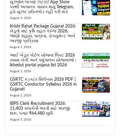
યુઝર્સને લાગ્યો ઝટકો! App Store
પરથી અચાનક ગાયબ થયું Telegram,
હવે યુઝર ડાઉનલોડ નહીં કરી શકે
August 4, 2026
Krishi Rahat Package Gujarat 2026:
ખેડૂતો માટે કૃષિ રાહત પેકેજ 2026,
જાણો સહાય, પાત્રતા, ડોક્યુમેન્ટ અને
અરજી પ્રક્રિયા
August 2, 2026
આઈ ખેડૂત પોર્ટલ યોજના લિસ્ટ 2026
તમામ ખેતી અને પશુપાલન યોજનાઓ :
ikhedut portal yojana list 2026
August 2, 2026
GSRTC કંડક્ટર સિલેબસ 2026 PDF |
GSRTC Conductor Syllabus 2026 in
Gujarati
August 2, 2026
IBPS Clerk Recruitment 2026:
11,403 ક્લાર્કની ભરતી માટે અરજી
શરૂ, પગાર ₹64,480 સુધી
August 1, 2026