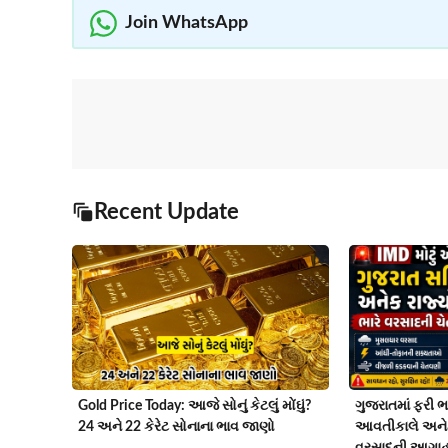
Join WhatsApp
Recent Update
Gold Price Today: આજે સોનું કેટલું મોંઘું?
ગુજરાતમાં ફરી ભા
24 અને 22 કેરેટ સોનાના ભાવ જાણો
આવતીકાલે અનેક
વરસાદની આગાહ