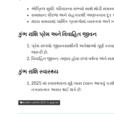
એપ્રિલ સુધી: પરિવારના સભ્યો સાથે થોડી સમ
સમાધાન: ધીરજ અને સહકારથી અણબનાવ દૂર ક
મધ્ય સમયમાં: ધાર્મિક પ્રસંગોમાં વ્યસ્તતા અને ખ
કુંભ રાશિ પ્રેમ અને વિવાહિત જીવન
પ્રેમ સંબંધો: જીવનસાથીની અપેક્ષાઓ પૂર્ણ કરવ
જરૂરી છે.
વિવાહિત જીવન: તણાવ હોવા છતાં વર્ષના અંતે 
કુંભ રાશિ સ્વાસ્થ્ય
2025 માં સ્વાસ્થ્યના મુદ્દે ખાસ ધ્યાન આપવું 
નકારાત્મક અસર થઈ શકે છે.
kumbh rashifal 2025 in gujarati