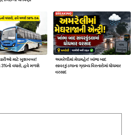
મચારીઓ માટે ખુશખબર!
અમરેલીમાં મેઘમહેર! ખાંભા બાદ
ાં 3%નો વધારો, હવે મળશે
સાવરકુંડલાના ગ્રામ્ય વિસ્તારોમાં ધોધમાર
વરસાદ