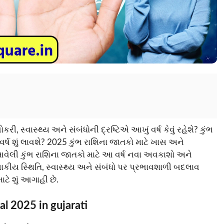
રી, સ્વાસ્થ્ય અને સંબંધોની દ્રષ્ટિએ આખું વર્ષ કેવું રહેશે? કુંભ
ં વર્ષ શું લાવશે? 2025 કુંભ રાશિના જાતકો માટે ખાસ અને
ે આવેલી કુંભ રાશિના જાતકો માટે આ વર્ષ નવા અવકાશો અને
ણાકીય સ્થિતિ, સ્વાસ્થ્ય અને સંબંધો પર પ્રભાવશાળી બદલાવ
ાટે શું આગાહી છે.
l 2025 in gujarati