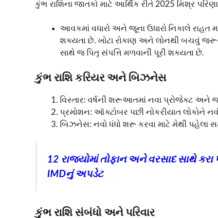
કુંભ રાશિના જાતકો માટે આર્થિક રીતે 2025 મિશ્ર પરિણા
આવકમાં વધારો અને જૂના ઉધારો નિકાલે રાહત મ
શક્યતા છે. ખોટા રોકાણ અને લોનથી બચવું જરૂર
સાથે જ પિતૃ સંપત્તિ મળવાની પૂરી શક્યતા છે.
કુંભ રાશિ કરિયર અને બિઝનેસ
વિસ્તાર: વર્ષની શરૂઆતમાં નવા પ્રોજેક્ટ અને 
પ્રમોશન: ઑક્ટોબર પછી નોકરીયાત લોકોને નવી
બિઝનેસ: નવો ધંધો શરૂ કરવા માટે મેથી પહેલા સમય
12 રાજ્યોમાં તોફાન અને વરસાદ સાથે કરા પડ
IMDનું અપડેટ
કુંભ રાશિ સંબંધો અને પરિવાર