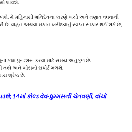
મો લાવશે.
ળશે. મે મહિનાથી શનિદેવના કારણે ખર્ચો અને તણાવ વધવાની
ી છે. વાહન અથવા મકાન ખરીદવાનું સ્વપ્ન સાકાર થઈ શકે છે,
જૂના કામ પુનઃશરૂ કરવા માટે સમય અનુકૂળ છે.
 તકો અને બોસનો સપોર્ટ મળશે.
 શ્રેષ્ઠ છે.
શે; 14માં કોલ્ડ વેવ-ધુમ્મસની ચેતવણી, વાંચો