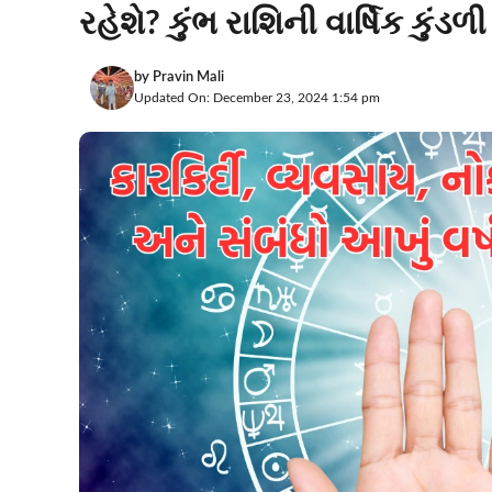
રહેશે? કુંભ રાશિની વાર્ષિક કુંડ
by
Pravin Mali
Updated On: December 23, 2024 1:54 pm