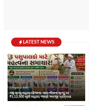
LATEST NEWS
August 5, 2026
પશુ મૃત્યુ સહાય યોજના: ગાય-ભેંસના મૃત્યુ પર
₹1,12,500 સુધી સહાય, જાણો અરજી પ્રક્રિયા