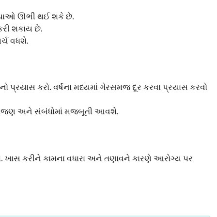
સ્યાઓ ઊભી થઈ શકે છે.
રી શકાય છે.
ર્ચ વધશે.
ાનો પ્રયાસ કરો. વર્ષના મધ્યમાં ગેરસમજ દૂર કરવા પ્રયાસ કરવો
સમજણ અને સંબંધોમાં મજબૂતી આવશે.
પડશે. ખાસ કરીને કામના વધારા અને તણાવને કારણે આરોગ્ય પર