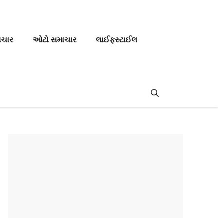
ાચાર
ઓટો સમાચાર
લાઈફસ્ટાઈલ