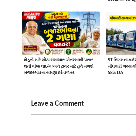
ખેડૂતો માટે મોટા સમાચાર: ખેતરમાંથી પસાર
ST નિગમના કર્
થતી વીજ લાઈન અને ટાવર માટે હવે મળશે
મોંઘવારી ભથ્થામ
બજારભાવના બમણા દરે વળતર
58% DA
Leave a Comment
Comment