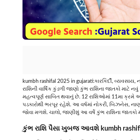
kumbh rashifal 2025 in gujarati:કારકિર્દી, વ્યવસાય, નોક
રાશિની વાર્ષિક કુંડળી જાણો કુંભ રાશિના જાતકો માટે નવુ
મહત્વપૂર્ણ સાબિત થવાનું છે. 12 રાશિઓમાં 11મા ક્રમ
પડકારોથી ભરપૂર રહેશે. આ વર્ષમાં નોકરી, બિઝનેસ, ના
જોવા મળશે. ચાલો, જાણીશું આ વર્ષે કુંભ રાશિના જાતકો મ
કુંભ રાશિ પૈસા ખુબજ આવશે kumbh rashifa