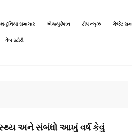
ેશ-દુનિયા સમાચાર
એજ્યુકેશન
ટોપ ન્યુઝ
ગેજેટ સમ
વેબ સ્ટોરી
્થ્ય અને સંબંધો આખું વર્ષ કેવું