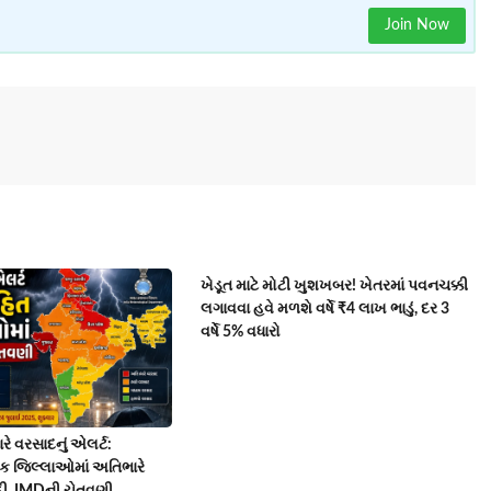
Join Now
ખેડૂત માટે મોટી ખુશખબર! ખેતરમાં પવનચક્કી
લગાવવા હવે મળશે વર્ષે ₹4 લાખ ભાડું, દર 3
વર્ષે 5% વધારો
રે વરસાદનું એલર્ટ:
 જિલ્લાઓમાં અતિભારે
ી, IMDની ચેતવણી