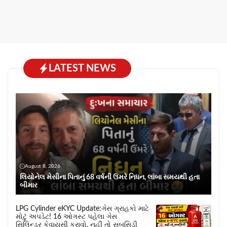
LATEST NEWS
August 8, 2026
લિયોનેલ મેસીના પિતાનું 68 વર્ષની ઉંમરે નિધન, લાંબા સમયથી હતા
બીમાર
LPG Cylinder eKYC Update:ગેસ ગ્રાહકો માટે
મોટું અપડેટ! 16 ઓગસ્ટ પહેલા ગેસ
સિલિન્ડર કેવાયસી કરાવો, નહીં તો સબસિડી