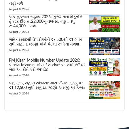
નહીં મળે
August 8, 2026
પાક નુકસાન સહાય 2026: ગુજરાતના ખેડૂતોને
હેક્ટર દીઠ રૂ.22,000નું વળતર, વધુમાં વધુ
રૂ.44,000 મળશે
August 7, 2026
ભારે વરસાદથી વેપારીઓને ₹7,500થી ₹1 લાખ
સુધી સહાય, જાણો કોને કેટલા રૂપિયા મળશે
August 6, 2026
PM Kisan Mobile Number Update 2026:
પીએમ કિસાનમાં મોબાઈલ નંબર બદલવો છે? ઘરે
બેઠા આ રીતે કરો અપડેટ
August 6, 2026
પશુ મૃત્યુ સહાય યોજના: ગાય-ભેંસના મૃત્યુ પર
₹1,12,500 સુધી સહાય, જાણો અરજી પ્રક્રિયા
August 5, 2026