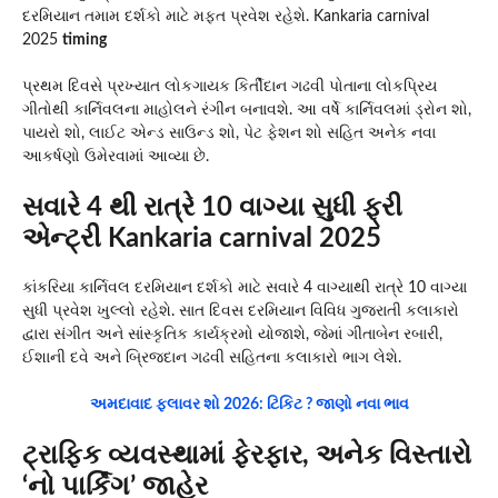
દરમિયાન તમામ દર્શકો માટે મફત પ્રવેશ રહેશે. Kankaria carnival
2025
timing
પ્રથમ દિવસે પ્રખ્યાત લોકગાયક કિર્તીદાન ગઢવી પોતાના લોકપ્રિય
ગીતોથી કાર્નિવલના માહોલને રંગીન બનાવશે. આ વર્ષે કાર્નિવલમાં ડ્રોન શો,
પાયરો શો, લાઈટ એન્ડ સાઉન્ડ શો, પેટ ફેશન શો સહિત અનેક નવા
આકર્ષણો ઉમેરવામાં આવ્યા છે.
સવારે 4 થી રાત્રે 10 વાગ્યા સુધી ફ્રી
એન્ટ્રી Kankaria carnival 2025
કાંકરિયા કાર્નિવલ દરમિયાન દર્શકો માટે સવારે 4 વાગ્યાથી રાત્રે 10 વાગ્યા
સુધી પ્રવેશ ખુલ્લો રહેશે. સાત દિવસ દરમિયાન વિવિધ ગુજરાતી કલાકારો
દ્વારા સંગીત અને સાંસ્કૃતિક કાર્યક્રમો યોજાશે, જેમાં ગીતાબેન રબારી,
ઈશાની દવે અને બ્રિજદાન ગઢવી સહિતના કલાકારો ભાગ લેશે.
અમદાવાદ ફ્લાવર શો 2026: ટિકિટ ? જાણો નવા ભાવ
ટ્રાફિક વ્યવસ્થામાં ફેરફાર, અનેક વિસ્તારો
‘નો પાર્કિંગ’ જાહેર