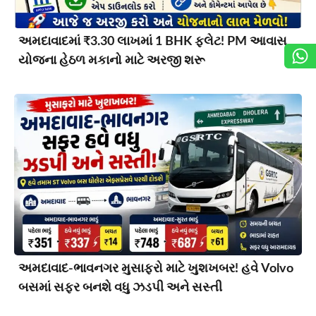
અમદાવાદમાં ₹3.30 લાખમાં 1 BHK ફ્લેટ! PM આવાસ
યોજના હેઠળ મકાનો માટે અરજી શરૂ
અમદાવાદ-ભાવનગર મુસાફરો માટે ખુશખબર! હવે Volvo
બસમાં સફર બનશે વધુ ઝડપી અને સસ્તી