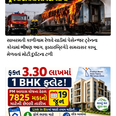
સાબરમતી કાળીગામ રેલવે યાર્ડમાં પેસેન્જર ટ્રેનના
કોચમાં ભીષણ આગ, ફાયરબ્રિગેડે સમયસર કાબૂ
મેળવતાં મોટી દુર્ઘટના ટળી