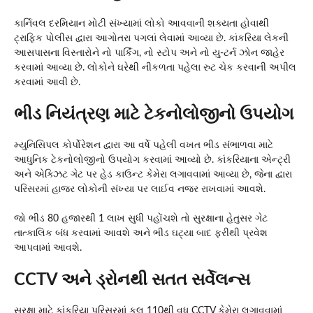
કાર્નિવલ દરમિયાન મોટી સંખ્યામાં લોકો આવવાની શક્યતા હોવાથી
ટ્રાફિક પોલીસ દ્વારા આગોતરા પગલાં લેવામાં આવ્યા છે. કાંકરિયા લેકની
આસપાસના વિસ્તારોને નો પાર્કિંગ, નો સ્ટોપ અને નો યુ-ટર્ન ઝોન જાહેર
કરવામાં આવ્યા છે. લોકોને ઘરેથી નીકળતા પહેલા રુટ ચેક કરવાની અપીલ
કરવામાં આવી છે.
ભીડ નિયંત્રણ માટે ટેકનોલોજીનો ઉપયોગ
મ્યુનિસિપલ કોર્પોરેશન દ્વારા આ વર્ષે પહેલી વખત ભીડ સંભાળવા માટે
આધુનિક ટેકનોલોજીનો ઉપયોગ કરવામાં આવ્યો છે. કાંકરિયાના એન્ટ્રી
અને એક્ઝિટ ગેટ પર હેડ કાઉન્ટ કેમેરા લગાવવામાં આવ્યા છે, જેના દ્વારા
પરિસરમાં હાજર લોકોની સંખ્યા પર લાઈવ નજર રાખવામાં આવશે.
જો ભીડ 80 હજારથી 1 લાખ સુધી પહોંચશે તો સુરક્ષાના હેતુસર ગેટ
તાત્કાલિક બંધ કરવામાં આવશે અને ભીડ ઘટ્યા બાદ ફરીથી પ્રવેશ
આપવામાં આવશે.
CCTV અને ડ્રોનથી સતત સર્વેલન્સ
સુરક્ષા માટે કાંકરિયા પરિસરમાં કુલ 110થી વધુ CCTV કેમેરા લગાવવામાં