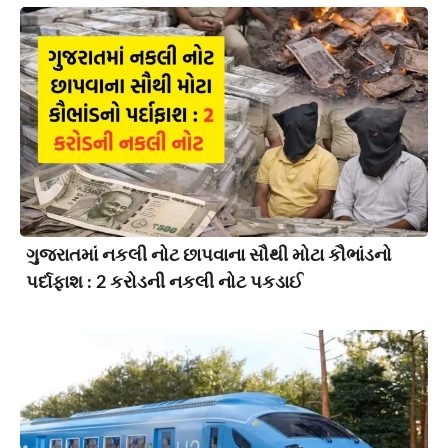
ગુજરાતમાં નકલી નોટ છાપવાના સૌથી મોટા કૌભાંડનો
પર્દાફાશ : 2 કરોડની નકલી નોટ પકડાઈ