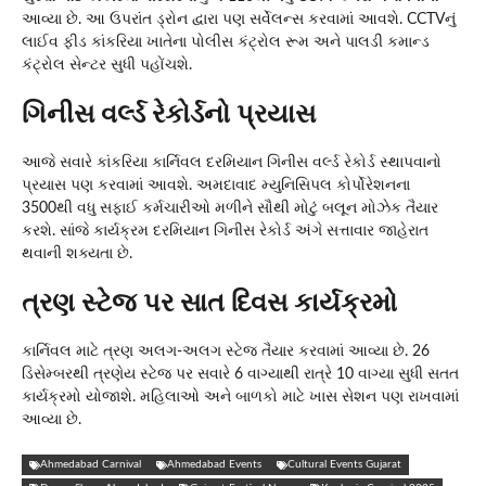
આવ્યા છે. આ ઉપરાંત ડ્રોન દ્વારા પણ સર્વેલન્સ કરવામાં આવશે. CCTVનું
લાઈવ ફીડ કાંકરિયા ખાતેના પોલીસ કંટ્રોલ રૂમ અને પાલડી કમાન્ડ
કંટ્રોલ સેન્ટર સુધી પહોંચશે.
ગિનીસ વર્લ્ડ રેકોર્ડનો પ્રયાસ
આજે સવારે કાંકરિયા કાર્નિવલ દરમિયાન ગિનીસ વર્લ્ડ રેકોર્ડ સ્થાપવાનો
પ્રયાસ પણ કરવામાં આવશે. અમદાવાદ મ્યુનિસિપલ કોર્પોરેશનના
3500થી વધુ સફાઈ કર્મચારીઓ મળીને સૌથી મોટું બલૂન મોઝેક તૈયાર
કરશે. સાંજે કાર્યક્રમ દરમિયાન ગિનીસ રેકોર્ડ અંગે સત્તાવાર જાહેરાત
થવાની શક્યતા છે.
ત્રણ સ્ટેજ પર સાત દિવસ કાર્યક્રમો
કાર્નિવલ માટે ત્રણ અલગ-અલગ સ્ટેજ તૈયાર કરવામાં આવ્યા છે. 26
ડિસેમ્બરથી ત્રણેય સ્ટેજ પર સવારે 6 વાગ્યાથી રાત્રે 10 વાગ્યા સુધી સતત
કાર્યક્રમો યોજાશે. મહિલાઓ અને બાળકો માટે ખાસ સેશન પણ રાખવામાં
આવ્યા છે.
Ahmedabad Carnival
Ahmedabad Events
Cultural Events Gujarat