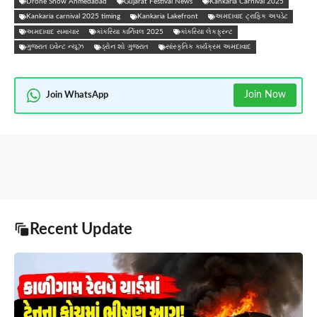
Drone Show Ahmedabad
Gujarat Festival News
Kankaria Carnival 2025
Kankaria carnival 2025 timing
Kankaria Lakefront
અમદાવાદ ટ્રાફિક અપડેટ
અમદાવાદ સમાચાર
કાંકરિયા કાર્નિવલ 2025
કાંકરિયા લેકફ્રન્ટ
ગુજરાત ઇવેન્ટ ન્યૂઝ
ડ્રોન શો ગુજરાત
સાંસ્કૃતિક કાર્યક્રમ અમદાવાદ
Join Now
Join WhatsApp
Recent Update