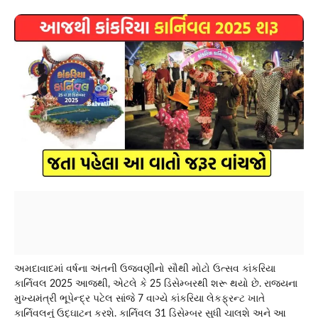
અમદાવાદમાં વર્ષના અંતની ઉજવણીનો સૌથી મોટો ઉત્સવ કાંકરિયા
કાર્નિવલ 2025 આજથી, એટલે કે 25 ડિસેમ્બરથી શરૂ થયો છે. રાજ્યના
મુખ્યમંત્રી ભૂપેન્દ્ર પટેલ સાંજે 7 વાગ્યે કાંકરિયા લેકફ્રન્ટ ખાતે
કાર્નિવલનું ઉદ્ઘાટન કરશે. કાર્નિવલ 31 ડિસેમ્બર સુધી ચાલશે અને આ