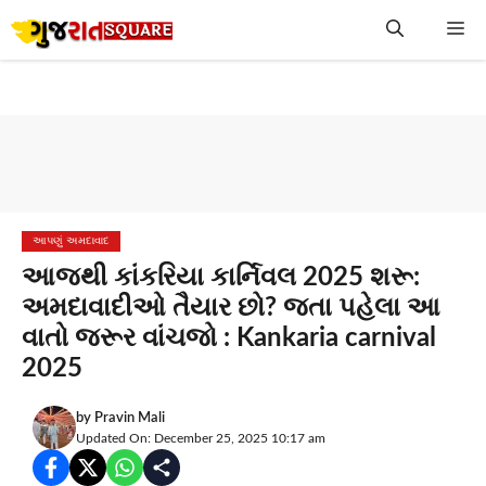
Skip
Me
to
content
આપણું અમદાવાદ
આજથી કાંકરિયા કાર્નિવલ 2025 શરૂ:
અમદાવાદીઓ તૈયાર છો? જતા પહેલા આ
વાતો જરૂર વાંચજો : Kankaria carnival
2025
by
Pravin Mali
Updated On: December 25, 2025 10:17 am