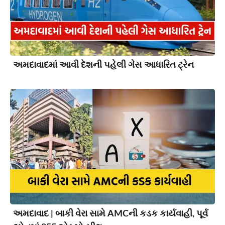
અમદાવાદમાં આવી દેશની પહેલી ગેસ આધારિત ટ્રેન
અમદાવાદ | બાકી વેરા સામે AMCની કડક કાર્યવાહી, પૂર્વ