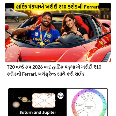
T20 વર્લ્ડ કપ 2026 બાદ હાર્દિક પંડ્યાએ ખરીદી ₹10
કરોડની Ferrari, ગર્લફ્રેન્ડ સાથે કરી રાઈડ