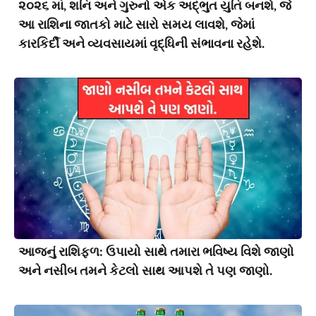
૨૦૨૬ માં, શનિ અને ગુરુનો એક અદ્ભુત યુતિ બનશે, જે
આ રાશિના જાતકો માટે સારો સમય લાવશે, જેમાં
કારકિર્દી અને વ્યવસાયમાં વૃદ્ધિની સંભાવના રહેશે.
આજનું રાશિફળ: ઉપાયો સાથે તમારા ભવિષ્ય વિશે જાણો
અને નસીબ તમને કેટલો સાથ આપશે તે પણ જાણો.