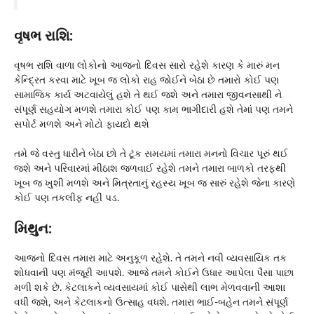
વૃષભ રાશિ:
વૃષભ રાશિ વાળા લોકોનો આજનો દિવસ સારો રહેશે કારણ કે મારું મન
કેન્દ્રિત કરવા માટે ખૂબ જ લોકો રાહ જોઈને બેઠા છે તમારો કોઈ પણ
સામાજિક કાર્ય અટવાયેલું હશે તે થઈ જશે અને તમારા જીવનસાથી ને
સંપૂર્ણ સહયોગ મળશે તમારા કોઈ પણ કામ ભાગીદારી હશે તેમાં પણ તમને
સપોર્ટ મળશે અને મોટો ફાયદો થશે
તમે જે વસ્તુ ધારીને બેઠા છો તે ટૂંક સમયમાં તમારા મનનો વિચાર પૂરું થઈ
જશે અને પરિવારમાં મીઠાશ જળવાઈ રહેશે તમને તમારા બાળકો તરફથી
ખૂબ જ ખુશી મળશે અને મિત્રતાનું રહસ્ય ખૂબ જ સારું રહેશે જેના કારણે
કોઈ પણ તકલીફ નહીં પડ.
મિથુન:
આજનો દિવસ તમારા માટે અનુકૂળ રહેશે. તે તમને નવી વ્યવસાયિક તક
શોધવાની પણ મંજૂરી આપશે. આજે તમને કોઈને ઉધાર આપેલા પૈસા પાછા
મળી શકે છે. કેટલાકને વ્યવસાયમાં કોઈ પાસેથી લાભ મેળવવાની આશા
વધી જશે, અને કેટલાકનો ઉત્સાહ વધશે. તમારા ભાઈ-બહેન તમને સંપૂર્ણ