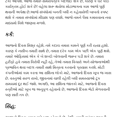
ટેકો આપશે. આજે તમારું સમયપત્રક બદલાઈ શકે છે, કારણ કે ઘરે કોઈ
કાર્યક્રમ હોઈ શકે છે! વહેલા શરૂ થયેલા મોટાભાગના કામ આજે પૂર્ણ
થવાની અપેક્ષા છે.આજે સંબંધોમાં બનતી બધી ન કહેવાયેલી બાબતો સ્પષ્ટ
થશે કે તમારા સંબંધોમાં મીઠાશ પણ વધશે. આજે તમને પૈસા કમાવવાના નવા
માધ્યમો વિશે જાણવા મળશે.
કર્ક:
આજનો દિવસ મિશ્ર રહેશે. તમે કદાચ તમારા કામને પૂર્ણ કરી રહ્યા હશો.
કારણ કે નસીબ તમારી સાથે છે, તમારા દરેક કામ એક પછી એક પૂર્ણ થશે.
તમારે ઓફિસમાં એક કે બે શબ્દો બોલવાની જરૂર પડી શકે છે. તમારા
હરીફો હવે તમારા વિરોધી નહીં રહે, તેઓ તમારા વિચારો અને યોજનાઓથી
પ્રભાવિત થવા બદલ તમારી સાથે મિત્રતા કરવાનો પ્રયાસ કરશે. મોટી
કંપનીઓમાં કામ કરતા આ રાશિના લોકો માટે, આજનો દિવસ ખૂબ જ ખાસ
છે. વસ્તુઓ સરળ રાખો, જીવનમાં ચાલી રહેલી બધી સમસ્યાઓ ટૂંક
સમયમાં દૂર થઈ જશે. અગાઉ, આ રાશિના જાતકો માટે, આજનો દિવસ
સ્ત્રીઓ માટે ખૂબ જ અનુકૂળ રહેવાનો છે, આજનો દિવસ ભેટો મેળવવાની
પણ સારી તક છે.
સિંહ: