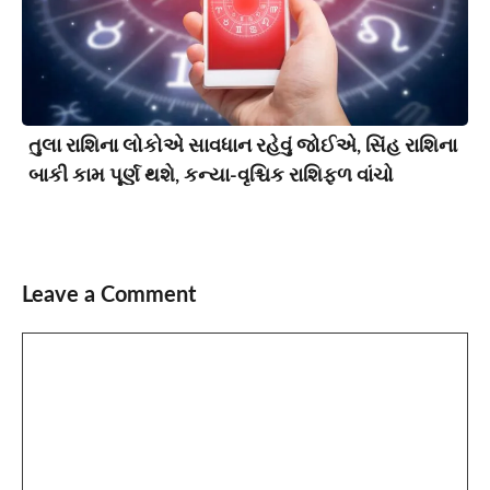
તુલા રાશિના લોકોએ સાવધાન રહેવું જોઈએ, સિંહ રાશિના
બાકી કામ પૂર્ણ થશે, કન્યા-વૃશ્ચિક રાશિફળ વાંચો
Leave a Comment
Comment