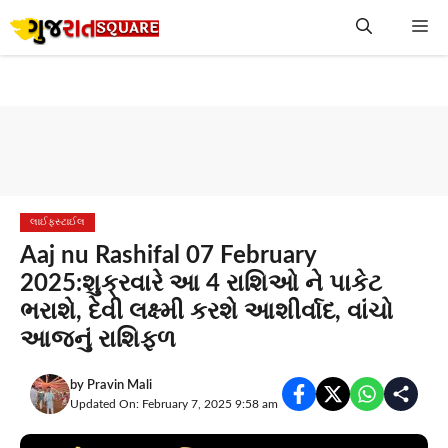
Skip
Me
to
content
લાઈફસ્ટાઈલ
Aaj nu Rashifal 07 February
2025:શુક્રવારે આ 4 રાશિઓ ને પાકેટ
ભરાશે, દેવી લક્ષ્મી કરશે આશીર્વાદ, વાંચો
આજનું રાશિફળ
by
Pravin Mali
Updated On: February 7, 2025 9:58 am