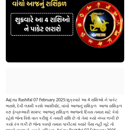
Aaj nu Rashifal 07 February 2025:શુક્રવારે આ 4 રાશિઓ ને પાકેટ
ભરાશે, દેવી લક્ષ્મી કરશે આશીર્વાદ, વાંચો આજનું રાશિફળ આજ રાશિફળ
૦૭ ફેબ્રુઆરી ૨૦૨૫: આજનું રાશિફળ આજનો દિવસ તમારા માટે કેવો
રહેશે જેના વિશે વાત કરીશું કે તમારી રાશિ છે તો તેમાં કયો નંબર લખી છે
કયો રંગ લકી છે જેના કારણે તમારા પાકીટમાં ક્યારે પૈસા નહીં ખૂટે તો