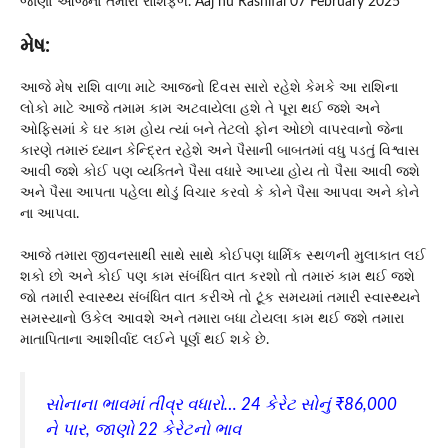
જાણો આજનો તમારો રાશિફળ. Aaj nu Rashifal 07 February 2025
મેષ:
આજે મેષ રાશિ વાળા માટે આજનો દિવસ સારો રહેશે કેમકે આ રાશિના
લોકો માટે આજે તમામ કામ અટવાયેલા હશે તે પૂરા થઈ જશે અને
ઓફિસમાં કે ઘર કામ હોય ત્યાં બને તેટલો ફોન ઓછો વાપરવાનો જેના
કારણે તમારું ધ્યાન કેન્દ્રિત રહેશે અને પૈસાની બાબતમાં વધુ પડતું વિશ્વાસ
આવી જશે કોઈ પણ વ્યક્તિને પૈસા વધારે આપ્યા હોય તો પૈસા આવી જશે
અને પૈસા આપતા પહેલા થોડું વિચાર કરવો કે કોને પૈસા આપવા અને કોને
ના આપવા.
આજે તમારા જીવનસાથી સાથે સાથે કોઈપણ ધાર્મિક સ્થળની મુલાકાત લઈ
શકો છો અને કોઈ પણ કામ સંબંધિત વાત કરશો તો તમારું કામ થઈ જશે
જો તમારી સ્વાસ્થ્ય સંબંધિત વાત કરીએ તો ટૂંક સમયમાં તમારી સ્વાસ્થ્યને
સમસ્યાનો ઉકેલ આવશે અને તમારા બધા ટોયલા કામ થઈ જશે તમારા
માતાપિતાના આશીર્વાદ લઈને પૂર્ણ થઈ શકે છે.
સોનાના ભાવમાં તીવ્ર વધારો… 24 કેરેટ સોનું ₹86,000
ને પાર, જાણો 22 કેરેટનો ભાવ