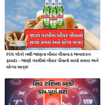
95% લોકો નથી જાણતા બીયર પીવાના 6 જબરદસ્ત
ફાયદા – જાણો ગરમીમાં બીયર પીવાનો સાચો સમય અને
યોગ્ય માત્રા!