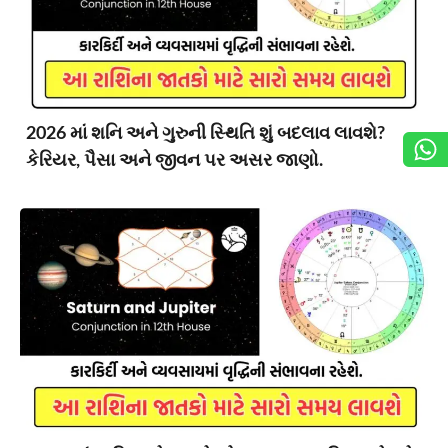
2026 માં શનિ અને ગુરુની સ્થિતિ શું બદલાવ લાવશે?
કેરિયર, પૈસા અને જીવન પર અસર જાણો.