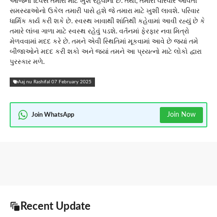
આજનો દિવસ તમારા માટે ખુશ રહેવાનો છે. તેથી, તમારી વારંવાર આવતી
સમસ્યાઓનો ઉકેલ તમારી પાસે હશે જે તમારા માટે ખુશી લાવશે. પરિવાર
ધાર્મિક કાર્ય કરી શકે છે. સ્વસ્થ ખાવાથી શાંતિથી કહેવામાં આવી રહ્યું છે કે
તમારે લાંબા ગાળા માટે સ્વસ્થ રહેવું પડશે. વર્તનમાં ફેરફાર નવા મિત્રો
મેળવવામાં મદદ કરે છે. તમને એવી સ્થિતિમાં મૂકવામાં આવે છે જ્યાં તમે
બીજાઓને મદદ કરી શકો અને જ્યાં તમને આ પ્રયત્નો માટે લોકો દ્વારા
પુરસ્કાર મળે.
Aaj nu Rashifal 07 February 2025
Join Now
Join WhatsApp
Recent Update