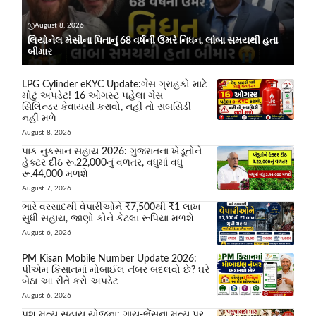
August 8, 2026
લિયોનેલ મેસીના પિતાનું 68 વર્ષની ઉંમરે નિધન, લાંબા સમયથી હતા
બીમાર
LPG Cylinder eKYC Update:ગેસ ગ્રાહકો માટે
મોટું અપડેટ! 16 ઓગસ્ટ પહેલા ગેસ
સિલિન્ડર કેવાયસી કરાવો, નહીં તો સબસિડી
નહીં મળે
August 8, 2026
પાક નુકસાન સહાય 2026: ગુજરાતના ખેડૂતોને
હેક્ટર દીઠ રૂ.22,000નું વળતર, વધુમાં વધુ
રૂ.44,000 મળશે
August 7, 2026
ભારે વરસાદથી વેપારીઓને ₹7,500થી ₹1 લાખ
સુધી સહાય, જાણો કોને કેટલા રૂપિયા મળશે
August 6, 2026
PM Kisan Mobile Number Update 2026:
પીએમ કિસાનમાં મોબાઈલ નંબર બદલવો છે? ઘરે
બેઠા આ રીતે કરો અપડેટ
August 6, 2026
પશુ મૃત્યુ સહાય યોજના: ગાય-ભેંસના મૃત્યુ પર