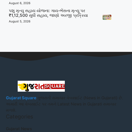
August 6, 2026
પશુ મૃત્યુ સહાય યોજના: ગાય-ભેંસના મૃત્યુ પર
₹1,12,500 સુધી સહાય, જાણો અરજી પ્રક્રિયા
August 5, 2026
Gujarat Square
ગુજરાતી સમાચાર વેબસાઈટ (News in Gujarati) છે.
અમારી આ વેબસાઈટ પર તમને Latest News in Gujarati સમાચાર
મળશે.
Categories
Gujarat News