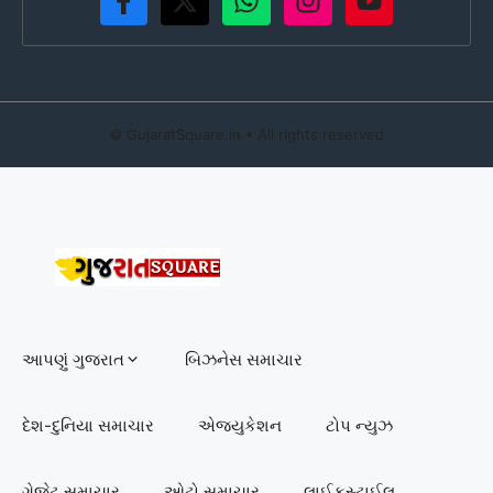
©
GujaratSquare.in
• All rights reserved
આપણું ગુજરાત
બિઝનેસ સમાચાર
દેશ-દુનિયા સમાચાર
એજ્યુકેશન
ટોપ ન્યુઝ
ગેજેટ સમાચાર
ઓટો સમાચાર
લાઈફસ્ટાઈલ