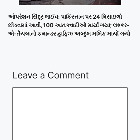
ઓપરેશન સિંદૂર લાઈવ: પાકિસ્તાન પર 24 મિસાઇલો
છોડવામાં આવી, 100 આતંકવાદીઓ માર્યા ગયા; લશ્કર-
એ-તૈયબાનો કમાન્ડર હાફિઝ અબ્દુલ મલિક માર્યો ગયો
Leave a Comment
Comment