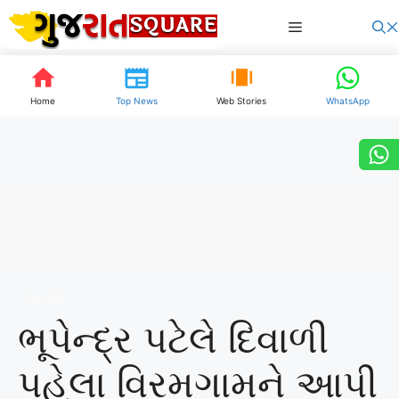
Skip
Menu
to
content
Home
Top News
Web Stories
WhatsApp
ટોપ ન્યુઝ
ભૂપેન્દ્ર પટેલે દિવાળી
પહેલા વિરમગામને આપી