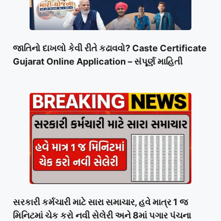
જાતિનો દાખલો કેવી રીતે કઢાવવો? Caste Certificate
Gujarat Online Application – સંપૂર્ણ માહિતી
સરકારી કર્મચારી માટે સારા સમાચાર, હવે માત્ર 1 જ
મિનિટમાં ચેક કરો નવી સેલેરી અને 8માં પગાર પંચના