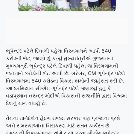
ભૂપેન્દ્ર પટેલે દિવાળી પહેલા વિરમગામને આપી 640
કરોડની ભેટ, જાણો શું કહ્યું મુખ્યમંત્રીએ ગુજરાતના
મુખ્યમંત્રી ભૂપેન્દ્ર પટેલે દિવાળી પહેલા જ વિરમગામની
જનતાને કરોડોની ભેટ આપી છે. ખરેખર, CM ભૂપેન્દ્ર પટેલે
વિરમગામમાં 640 કરોડના વિકાસ કામોની જાહેરાત કરી છે.
આ દરમિયાન સીએમ ભૂપેન્દ્ર પટેલે જણાવ્યું હતું કે
વડાપ્રધાન નરેન્દ્ર મોદીએ વિકાસની રાજનીતિ દ્વારા વિશ્વમાં
દેશનું માન વધાર્યું છે.
તેમના માર્ગદર્શન હેઠળ રાજ્ય સરકાર પણ પ્રજાના પ્રશ્નો
અને સમસ્યાઓના નિરાકરણ માટે સતત કાર્યરત છે.
રાજ્યની વિકાસયાત્રા અંગે ચર્ચા કરતા સીએમ ભૂપેન્દ્ર