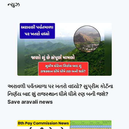
ન્યુઝ
અરાવલી પર્વતમાળા પર ખતરો વધ્યો? સુપ્રીમ કોર્ટના
નિર્ણય બાદ શું રાજસ્થાન ધીમે ધીમે રણ બની જશે?
Save aravali news