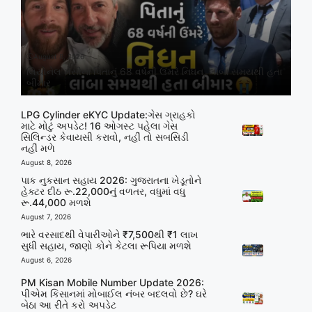
August 8, 2026
લિયોનેલ મેસીના પિતાનું 68 વર્ષની ઉંમરે નિધન, લાંબા સમયથી હતા
બીમાર
LPG Cylinder eKYC Update:ગેસ ગ્રાહકો
માટે મોટું અપડેટ! 16 ઓગસ્ટ પહેલા ગેસ
સિલિન્ડર કેવાયસી કરાવો, નહીં તો સબસિડી
નહીં મળે
August 8, 2026
પાક નુકસાન સહાય 2026: ગુજરાતના ખેડૂતોને
હેક્ટર દીઠ રૂ.22,000નું વળતર, વધુમાં વધુ
રૂ.44,000 મળશે
August 7, 2026
ભારે વરસાદથી વેપારીઓને ₹7,500થી ₹1 લાખ
સુધી સહાય, જાણો કોને કેટલા રૂપિયા મળશે
August 6, 2026
PM Kisan Mobile Number Update 2026:
પીએમ કિસાનમાં મોબાઈલ નંબર બદલવો છે? ઘરે
બેઠા આ રીતે કરો અપડેટ