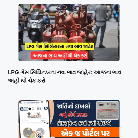
LPG ગેસ સિલિન્ડરના નવા ભાવ જાહેર: આજના ભાવ
અહીં થી ચેક કરો