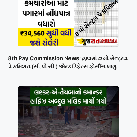
8th Pay Commission News: હાલમાં ૭ મો સેન્ટ્રલ
પે કમિશન (સી.પી.સી.) એન્ડ ડિફેન્સ ફોર્સીસ લાગુ