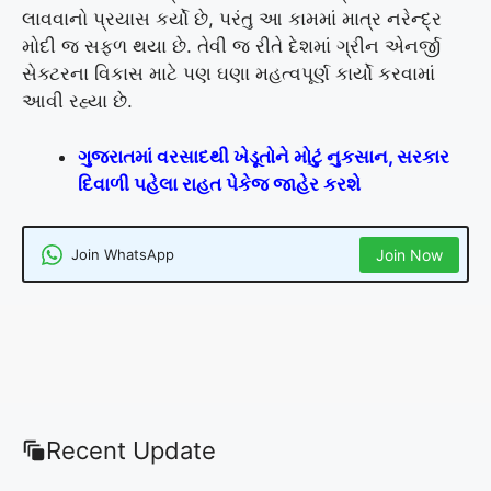
લાવવાનો પ્રયાસ કર્યો છે, પરંતુ આ કામમાં માત્ર નરેન્દ્ર
મોદી જ સફળ થયા છે. તેવી જ રીતે દેશમાં ગ્રીન એનર્જી
સેક્ટરના વિકાસ માટે પણ ઘણા મહત્વપૂર્ણ કાર્યો કરવામાં
આવી રહ્યા છે.
ગુજરાતમાં વરસાદથી ખેડૂતોને મોટું નુકસાન, સરકાર
દિવાળી પહેલા રાહત પેકેજ જાહેર કરશે
Join WhatsApp
Join Now
Recent Update