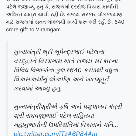
પટેલે જણાવ્યું હતું કે, રાજ્યમાં દરરોજ વિકાસ કાર્યોની
અવિરત યાત્રા ચાલી રહી છે. રાજ્ય સરકાર લોકકલ્યાણ
માટે રાજ્યમાં સતત લોકલક્ષી કાર્યો શરૂ કરી રહી છે. 640
crore gift to Viramgam
મુખ્યમંત્રી શ્રી ભૂપેન્દ્રભાઈ પટેલના
વરદ્હસ્તે વિરમગામ ખાતે રાજ્ય સરકારના
વિવિધ વિભાગોના કુલ ₹640 કરોડથી વધુના
વિકાસકાર્યોનું લોકાર્પણ અને ખાતમુહૂર્ત
કરવામાં આવ્યું હતું.
મુખ્યમંત્રીશ્રીએ કૃષિ અને પશુપાલન મંત્રી
શ્રી રાઘવજીભાઈ પટેલ સહિતના
મહાનુભાવોની ઉપસ્થિતિમાં વિકાસને ગતિ…
pic.twitter.com/iTzA6P84Am