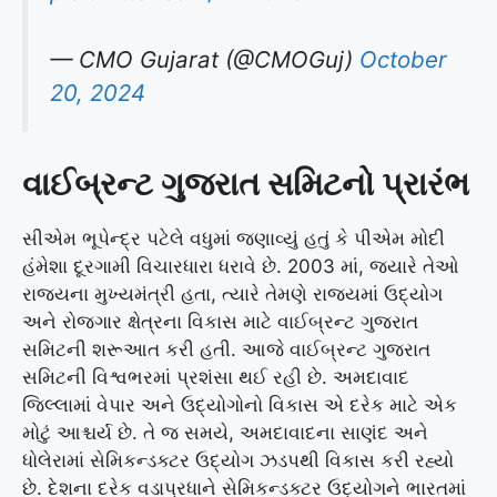
— CMO Gujarat (@CMOGuj)
October
20, 2024
વાઈબ્રન્ટ ગુજરાત સમિટનો પ્રારંભ
સીએમ ભૂપેન્દ્ર પટેલે વધુમાં જણાવ્યું હતું કે પીએમ મોદી
હંમેશા દૂરગામી વિચારધારા ધરાવે છે. 2003 માં, જ્યારે તેઓ
રાજ્યના મુખ્યમંત્રી હતા, ત્યારે તેમણે રાજ્યમાં ઉદ્યોગ
અને રોજગાર ક્ષેત્રના વિકાસ માટે વાઈબ્રન્ટ ગુજરાત
સમિટની શરૂઆત કરી હતી. આજે વાઈબ્રન્ટ ગુજરાત
સમિટની વિશ્વભરમાં પ્રશંસા થઈ રહી છે. અમદાવાદ
જિલ્લામાં વેપાર અને ઉદ્યોગોનો વિકાસ એ દરેક માટે એક
મોટું આશ્ચર્ય છે. તે જ સમયે, અમદાવાદના સાણંદ અને
ધોલેરામાં સેમિકન્ડક્ટર ઉદ્યોગ ઝડપથી વિકાસ કરી રહ્યો
છે. દેશના દરેક વડાપ્રધાને સેમિકન્ડક્ટર ઉદ્યોગને ભારતમાં