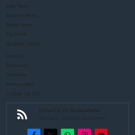
India News
Business News
English News
Top News
Quakes Links
About Us
Contact Us
Disclaimer
Privacy policy
Follow Us On
Follow Us On Social Media
Get Latest Update On Social Media