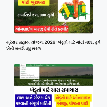
થ્રેસર સહાય યોજના 2026: ખેડૂતો માટે મોટી મદદ, હવે
ખેતી બનશે વધુ સરળ