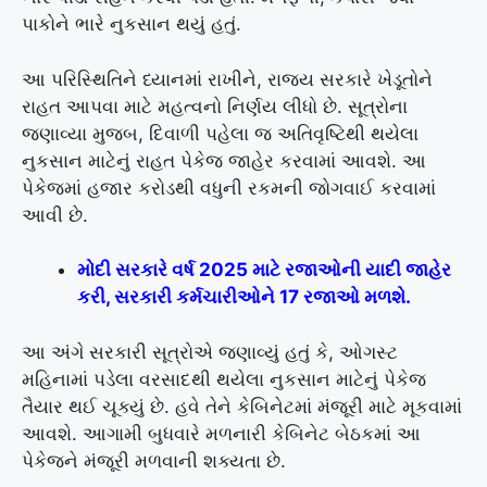
પાકોને ભારે નુકસાન થયું હતું.
આ પરિસ્થિતિને ધ્યાનમાં રાખીને, રાજ્ય સરકારે ખેડૂતોને
રાહત આપવા માટે મહત્વનો નિર્ણય લીધો છે. સૂત્રોના
જણાવ્યા મુજબ, દિવાળી પહેલા જ અતિવૃષ્ટિથી થયેલા
નુકસાન માટેનું રાહત પેકેજ જાહેર કરવામાં આવશે. આ
પેકેજમાં હજાર કરોડથી વધુની રકમની જોગવાઈ કરવામાં
આવી છે.
મોદી સરકારે વર્ષ 2025 માટે રજાઓની યાદી જાહેર
કરી, સરકારી કર્મચારીઓને 17 રજાઓ મળશે.
આ અંગે સરકારી સૂત્રોએ જણાવ્યું હતું કે, ઓગસ્ટ
મહિનામાં પડેલા વરસાદથી થયેલા નુકસાન માટેનું પેકેજ
તૈયાર થઈ ચૂક્યું છે. હવે તેને કેબિનેટમાં મંજૂરી માટે મૂકવામાં
આવશે. આગામી બુધવારે મળનારી કેબિનેટ બેઠકમાં આ
પેકેજને મંજૂરી મળવાની શક્યતા છે.