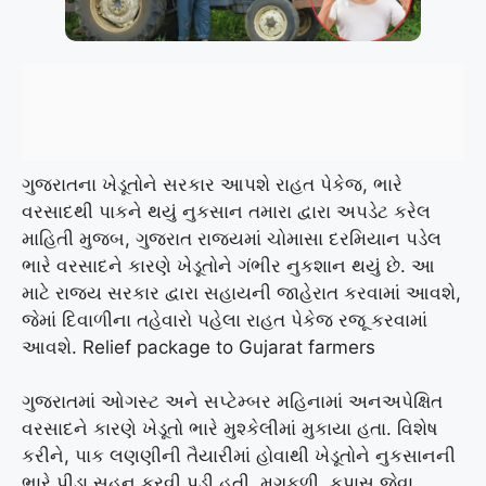
ગુજરાતના ખેડૂતોને સરકાર આપશે રાહત પેકેજ, ભારે
વરસાદથી પાકને થયું નુકસાન તમારા દ્વારા અપડેટ કરેલ
માહિતી મુજબ, ગુજરાત રાજ્યમાં ચોમાસા દરમિયાન પડેલ
ભારે વરસાદને કારણે ખેડૂતોને ગંભીર નુકશાન થયું છે. આ
માટે રાજ્ય સરકાર દ્વારા સહાયની જાહેરાત કરવામાં આવશે,
જેમાં દિવાળીના તહેવારો પહેલા રાહત પેકેજ રજૂ કરવામાં
આવશે. Relief package to Gujarat farmers
ગુજરાતમાં ઓગસ્ટ અને સપ્ટેમ્બર મહિનામાં અનઅપેક્ષિત
વરસાદને કારણે ખેડૂતો ભારે મુશ્કેલીમાં મુકાયા હતા. વિશેષ
કરીને, પાક લણણીની તૈયારીમાં હોવાથી ખેડૂતોને નુકસાનની
ભારે પીડા સહન કરવી પડી હતી. મગફળી, કપાસ જેવા