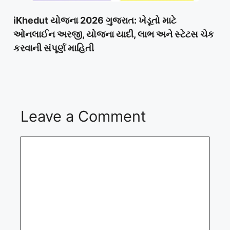
iKhedut યોજના 2026 ગુજરાત: ખેડૂતો માટે
ઓનલાઈન અરજી, યોજના યાદી, લાભ અને સ્ટેટસ ચેક
કરવાની સંપૂર્ણ માહિતી
Leave a Comment
Comment