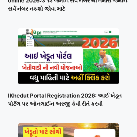
online 2026:૭ ૧૨ જમીન સર્વે નંબર થી તમારી જમીન
સર્વે નંબર નકશો જોવા માટે
IKhedut Portal Registration 2026: આઈ ખેડૂત
પોર્ટલ પર ઓનલાઈન અરજી કેવી રીતે કરવી