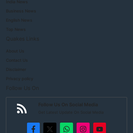
India News
Business News
English News
Top News
Quakes Links
About Us
Contact Us
Disclaimer
Privacy policy
Follow Us On
Follow Us On Social Media
Get Latest Update On Social Media