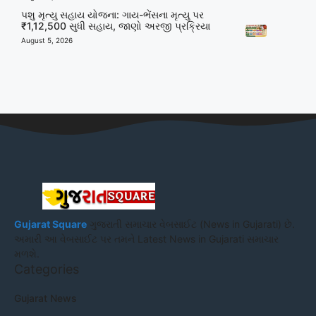
પશુ મૃત્યુ સહાય યોજના: ગાય-ભેંસના મૃત્યુ પર
₹1,12,500 સુધી સહાય, જાણો અરજી પ્રક્રિયા
August 5, 2026
Gujarat Square
ગુજરાતી સમાચાર વેબસાઈટ (News in Gujarati) છે.
અમારી આ વેબસાઈટ પર તમને Latest News in Gujarati સમાચાર
મળશે.
Categories
Gujarat News