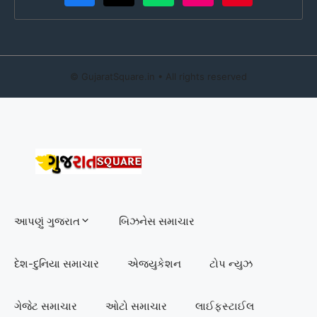
©
GujaratSquare.in
• All rights reserved
આપણું ગુજરાત
બિઝનેસ સમાચાર
દેશ-દુનિયા સમાચાર
એજ્યુકેશન
ટોપ ન્યુઝ
ગેજેટ સમાચાર
ઓટો સમાચાર
લાઈફસ્ટાઈલ