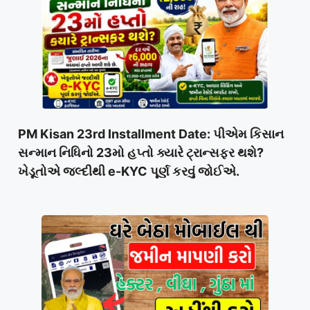
PM Kisan 23rd Installment Date: પીએમ કિસાન
સન્માન નિધિનો 23મો હપ્તો ક્યારે ટ્રાન્સફર થશે?
ખેડૂતોએ જલ્દીથી e-KYC પૂર્ણ કરવું જોઈએ.