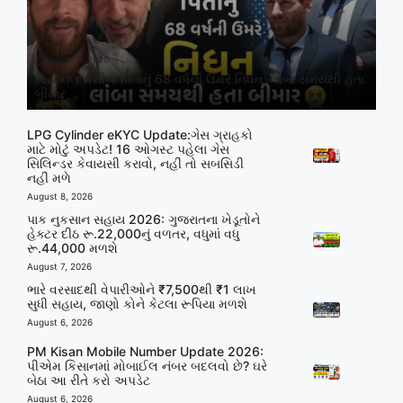
August 8, 2026
લિયોનેલ મેસીના પિતાનું 68 વર્ષની ઉંમરે નિધન, લાંબા સમયથી હતા
બીમાર
LPG Cylinder eKYC Update:ગેસ ગ્રાહકો
માટે મોટું અપડેટ! 16 ઓગસ્ટ પહેલા ગેસ
સિલિન્ડર કેવાયસી કરાવો, નહીં તો સબસિડી
નહીં મળે
August 8, 2026
પાક નુકસાન સહાય 2026: ગુજરાતના ખેડૂતોને
હેક્ટર દીઠ રૂ.22,000નું વળતર, વધુમાં વધુ
રૂ.44,000 મળશે
August 7, 2026
ભારે વરસાદથી વેપારીઓને ₹7,500થી ₹1 લાખ
સુધી સહાય, જાણો કોને કેટલા રૂપિયા મળશે
August 6, 2026
PM Kisan Mobile Number Update 2026:
પીએમ કિસાનમાં મોબાઈલ નંબર બદલવો છે? ઘરે
બેઠા આ રીતે કરો અપડેટ
August 6, 2026