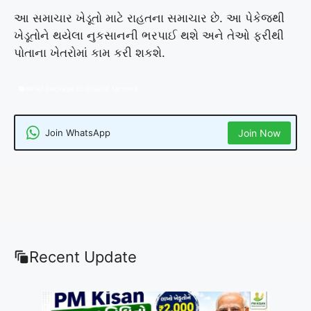
આ સમાચાર ખેડૂતો માટે રાહતના સમાચાર છે. આ પેકેજથી
ખેડૂતોને થયેલા નુકસાનની ભરપાઈ થશે અને તેઓ ફરીથી
પોતાના ખેતરોમાં કામ કરી શકશે.
Relief package to Gujarat farmers
Join WhatsApp
Join Now
Recent Update