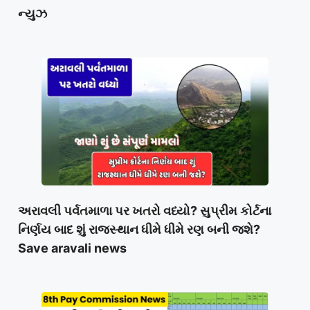
ન્યુઝ
અરાવલી પર્વતમાળા પર ખતરો વધ્યો? સુપ્રીમ કોર્ટના
નિર્ણય બાદ શું રાજસ્થાન ધીમે ધીમે રણ બની જશે?
Save aravali news