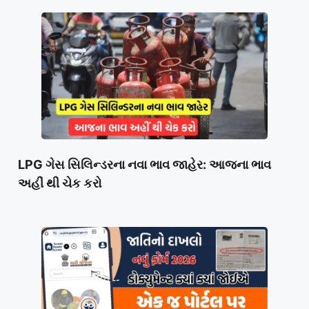
LPG ગેસ સિલિન્ડરના નવા ભાવ જાહેર: આજના ભાવ
અહીં થી ચેક કરો