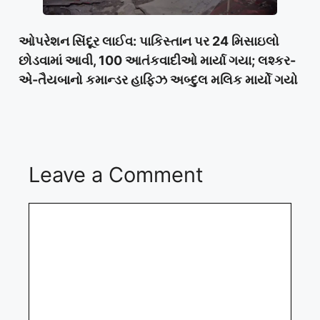
ઓપરેશન સિંદૂર લાઈવ: પાકિસ્તાન પર 24 મિસાઇલો
છોડવામાં આવી, 100 આતંકવાદીઓ માર્યા ગયા; લશ્કર-
એ-તૈયબાનો કમાન્ડર હાફિઝ અબ્દુલ મલિક માર્યો ગયો
Leave a Comment
Comment