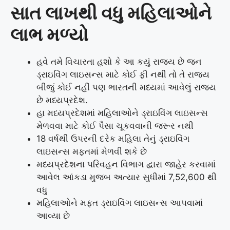
સાત લાખથી વધુ મહિલાઓને
લાભ મળ્યો
હવે તમે વિચારતા હશો કે આ કયું રાજ્ય છે જન
ડ્રાઇવિંગ લાઇસન્સ માટે કોઈ ફી નથી તો તે રાજ્ય
બીજું કોઈ નહીં પણ ભારતની મધ્યમાં આવેલું રાજ્ય
છે મધ્યપ્રદેશ.
હા મધ્યપ્રદેશમાં મહિલાઓને ડ્રાઇવિંગ લાઇસન્સ
મેળવવા માટે કોઈ પૈસા ચૂકવવાની જરૂર નથી
18 વર્ષથી ઉપરની દરેક મહિલા તેનું ડ્રાઇવિંગ
લાઇસન્સ મફતમાં મેળવી શકે છે
મધ્યપ્રદેશના પરિવહન વિભાગ દ્વારા જાહેર કરવામાં
આવેલ આંકડા મુજબ અત્યાર સુધીમાં 7,52,600 થી
વધુ
મહિલાઓને મફત ડ્રાઇવિંગ લાઇસન્સ આપવામાં
આવ્યા છે