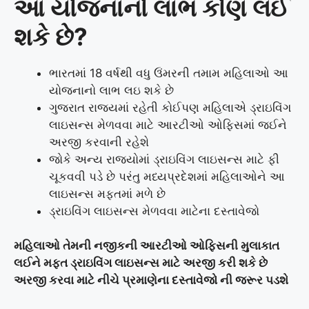
આ યોજનાનો લાભ કોણ લઈ
શકે છે?
ભારતમાં 18 વર્ષથી વધુ ઉંમરની તમામ મહિલાઓ આ
યોજનાનો લાભ લઇ શકે છે
ગુજરાત રાજ્યમાં રહેતી કોઈપણ મહિલાએ ડ્રાઇવિંગ
લાઇસન્સ મેળવવા માટે આરટીઓ ઓફિસમાં જઈને
અરજી કરવાની રહેશે
જોકે અન્ય રાજ્યોમાં ડ્રાઇવિંગ લાઇસન્સ માટે ફી
ચૂકવવી પડે છે પરંતુ મધ્યપ્રદેશમાં મહિલાઓને આ
લાઇસન્સ મફતમાં મળે છે
ડ્રાઇવિંગ લાઇસન્સ મેળવવા માટેના દસ્તાવેજો
મહિલાઓ તેમની નજીકની આરટીઓ ઓફિસની મુલાકાત
લઈને મફત ડ્રાઇવિંગ લાઇસન્સ માટે અરજી કરી શકે છે
અરજી કરવા માટે નીચે પ્રમાણેના દસ્તાવેજો ની જરૂર પડશે