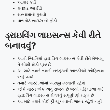
આધાર કાર્ડ
મતદાર આઈડી
સરનામાનો પુરાવો
પાસપોર્ટ સાઇઝ નો ફોટો
ડ્રાઇવિંગ લાઇસન્સ કેવી રીતે
બનાવવું?
આવી સ્થિતિમાં ડ્રાઇવિંગ લાઇસન્સ કેવી રીતે મેળવવું
તે સૌથી મોટો પ્રશ્ન છે
આ માટે તમારે તમારી નજીકની આરટીઓ ઓફિસમાં
જવું પડશે
તમારે આરટીઓમાં અરજી કરવાની રહેશે
જોકે ભારત એક એવું રાજ્ય છે જ્યાં મહિલાઓ માટે
ડ્રાઇવિંગ લાઇસન્સ મેળવવું સંપૂર્ણપણે મફત છે
આ માટે તમારે કોઈ ફી ચૂકવવાની જરૂર રહેશે નહીં