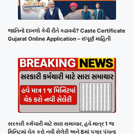
જાતિનો દાખલો કેવી રીતે કઢાવવો? Caste Certificate
Gujarat Online Application – સંપૂર્ણ માહિતી
સરકારી કર્મચારી માટે સારા સમાચાર, હવે માત્ર 1 જ
મિનિટમાં ચેક કરો નવી સેલેરી અને 8માં પગાર પંચના