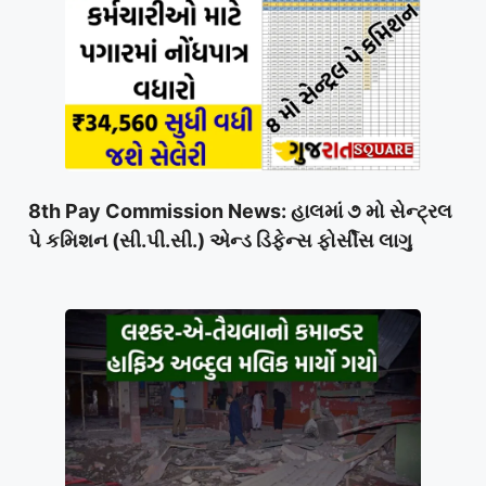
8th Pay Commission News: હાલમાં ૭ મો સેન્ટ્રલ
પે કમિશન (સી.પી.સી.) એન્ડ ડિફેન્સ ફોર્સીસ લાગુ