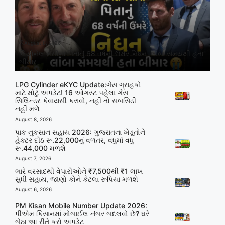
August 8, 2026
લિયોનેલ મેસીના પિતાનું 68 વર્ષની ઉંમરે નિધન, લાંબા સમયથી હતા
બીમાર
LPG Cylinder eKYC Update:ગેસ ગ્રાહકો
માટે મોટું અપડેટ! 16 ઓગસ્ટ પહેલા ગેસ
સિલિન્ડર કેવાયસી કરાવો, નહીં તો સબસિડી
નહીં મળે
August 8, 2026
પાક નુકસાન સહાય 2026: ગુજરાતના ખેડૂતોને
હેક્ટર દીઠ રૂ.22,000નું વળતર, વધુમાં વધુ
રૂ.44,000 મળશે
August 7, 2026
ભારે વરસાદથી વેપારીઓને ₹7,500થી ₹1 લાખ
સુધી સહાય, જાણો કોને કેટલા રૂપિયા મળશે
August 6, 2026
PM Kisan Mobile Number Update 2026:
પીએમ કિસાનમાં મોબાઈલ નંબર બદલવો છે? ઘરે
બેઠા આ રીતે કરો અપડેટ