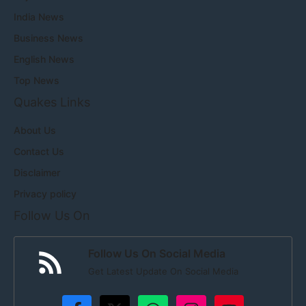
India News
Business News
English News
Top News
Quakes Links
About Us
Contact Us
Disclaimer
Privacy policy
Follow Us On
Follow Us On Social Media
Get Latest Update On Social Media