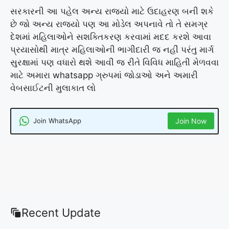
સરકારની આ પહેલ અન્ય રાજ્યો માટે ઉદાહરણ બની શકે
છે જો અન્ય રાજ્યો પણ આ મોડેલ અપનાવે તો તે સમગ્ર
દેશમાં મહિલાઓને સશક્તિકરણ કરવામાં મદદ કરશે આવા
પ્રયાસોથી માત્ર મહિલાઓની ભાગીદારી જ નહીં પરંતુ માર્ગ
સુરક્ષામાં પણ વધારો થશે આવી જ રીતે વિવિધ માહિતી મેળવવા
માટે અમારા whatsapp ગ્રુપમાં જોડાઓ અને અમારી
વેબસાઈટની મુલાકાત લો
Join WhatsApp
Join Now
Recent Update