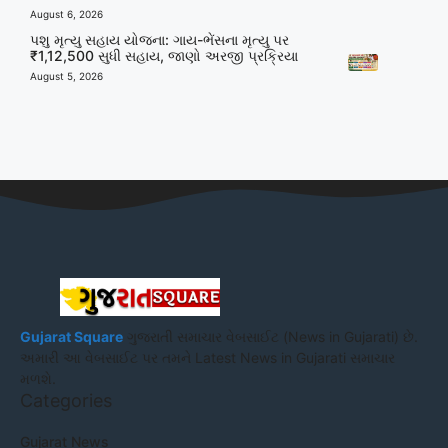
August 6, 2026
પશુ મૃત્યુ સહાય યોજના: ગાય-ભેંસના મૃત્યુ પર
₹1,12,500 સુધી સહાય, જાણો અરજી પ્રક્રિયા
August 5, 2026
Gujarat Square
ગુજરાતી સમાચાર વેબસાઈટ (News in Gujarati) છે.
અમારી આ વેબસાઈટ પર તમને Latest News in Gujarati સમાચાર
મળશે.
Categories
Gujarat News