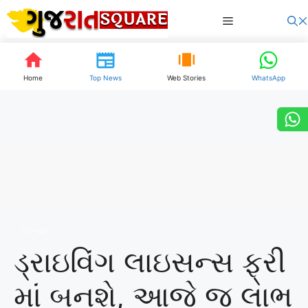
Skip
Menu
to
content
Home
Top News
Web Stories
WhatsApp
ટોપ ન્યુઝ
ડ્રાઇવિંગ લાઇસન્સ ફ્રી
માં બનશે, આજે જ લાભ