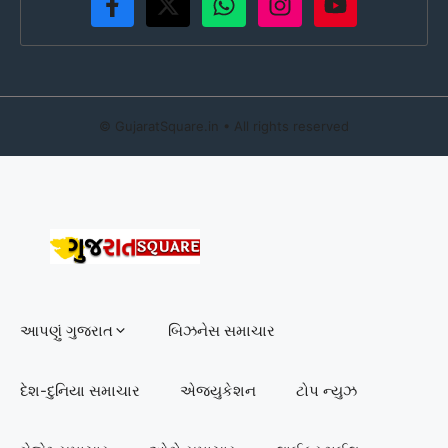
©
GujaratSquare.in
• All rights reserved
આપણું ગુજરાત
બિઝનેસ સમાચાર
દેશ-દુનિયા સમાચાર
એજ્યુકેશન
ટોપ ન્યુઝ