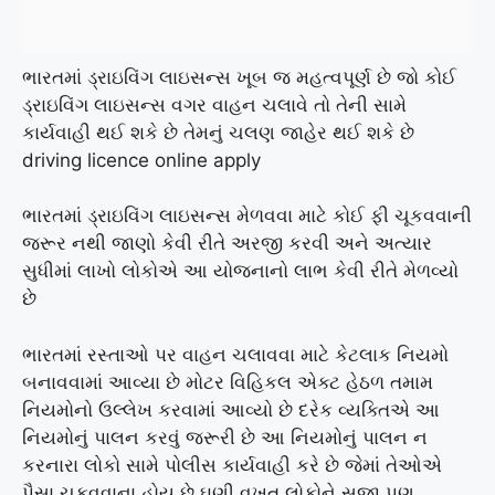
ભારતમાં ડ્રાઇવિંગ લાઇસન્સ ખૂબ જ મહત્વપૂર્ણ છે જો કોઈ
ડ્રાઇવિંગ લાઇસન્સ વગર વાહન ચલાવે તો તેની સામે
કાર્યવાહી થઈ શકે છે તેમનું ચલણ જાહેર થઈ શકે છે
driving licence online apply
ભારતમાં ડ્રાઇવિંગ લાઇસન્સ મેળવવા માટે કોઈ ફી ચૂકવવાની
જરૂર નથી જાણો કેવી રીતે અરજી કરવી અને અત્યાર
સુધીમાં લાખો લોકોએ આ યોજનાનો લાભ કેવી રીતે મેળવ્યો
છે
ભારતમાં રસ્તાઓ પર વાહન ચલાવવા માટે કેટલાક નિયમો
બનાવવામાં આવ્યા છે મોટર વિહિકલ એક્ટ હેઠળ તમામ
નિયમોનો ઉલ્લેખ કરવામાં આવ્યો છે દરેક વ્યક્તિએ આ
નિયમોનું પાલન કરવું જરૂરી છે આ નિયમોનું પાલન ન
કરનારા લોકો સામે પોલીસ કાર્યવાહી કરે છે જેમાં તેઓએ
પૈસા ચૂકવવાના હોય છે ઘણી વખત લોકોને સજા પણ