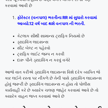
કરવામાં આવી છે
ફોરેસ્ટર (વનપાલ) ભરતીના RR માં સુધારો કરવામાં
આવ્યો.12 વર્ષ બાદ થશે વનપાલ ની ભરતી.
કેટલાક સૌથી સામાન્ય ટ્રાફિક નિયમો છે
ડ્રાઇવિંગ લાઇસન્સ
સીટ બેલ્ટ ન પહેરવો
ટ્રાફિક લાઈટ જમ્પ ન કરવી
દારૂ પીને ડ્રાઇવિંગ ન કરવું વગેરે
આજે વાત કરીએ ડ્રાઇવિંગ લાઇસન્સ વિશે દરેક વ્યક્તિ જે
કાર લઈને રસ્તા પર નીકળે છે તેની પાસે ડ્રાઇવિંગ લાઇસન્સ
હોવું જરૂરી છે ડ્રાઇવિંગ લાઇસન્સ ન હોય તો પોલીસ
કાર્યવાહી કરે છે ક્યારેક ચલણ જાહેર કરવામાં આવે છે તો
ક્યારેક વાહન જપ્ત કરવામાં આવે છે