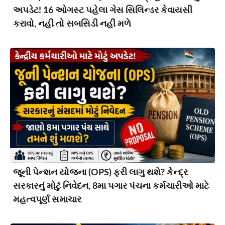
અપડેટ! 16 ઓગસ્ટ પહેલા ગેસ સિલિન્ડર કેવાયસી
કરાવો, નહીં તો સબસિડી નહીં મળે
જૂની પેન્શન યોજના (OPS) ફરી લાગુ થશે? કેન્દ્ર
સરકારનું મોટું નિવેદન, 8મા પગાર પંચના કર્મચારીઓ માટે
મહત્વપૂર્ણ સમાચાર