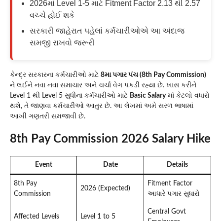
2026માં Level 1-5 માટે Fitment Factor 2.13 થી 2.57
વચ્ચે હોઈ શકે
સરકારી જાહેરાત પહેલાં કર્મચારીઓએ આ અંદાજ
સમજી રાખવો જરૂરી
કેન્દ્ર સરકારના કર્મચારીઓ માટે
8મા પગાર પંચ (8th Pay Commission)
ને લઈને નવા નવા સમાચાર અને ચર્ચા વેગ પકડી રહ્યા છે. ખાસ કરીને
Level 1 થી Level 5 સુધીના કર્મચારીઓ માટે
Basic Salary
માં કેટલો વધારો
થશે, તે જાણવા કર્મચારીઓ આતુર છે. આ લેખમાં અમે સરળ ભાષામાં
આખી ગણતરી સમજાવી છે.
8th Pay Commission 2026 Salary Hike
Event
Date
Details
8th Pay
Fitment Factor
2026 (Expected)
Commission
આધારે પગાર સુધારો
Central Govt
Affected Levels
Level 1 to 5