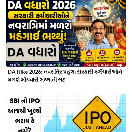
DA Hike 2026: નવરાત્રિ પહેલા સરકારી કર્મચારીઓને
મળશે મોંઘવારી ભથ્થાની ભેટ