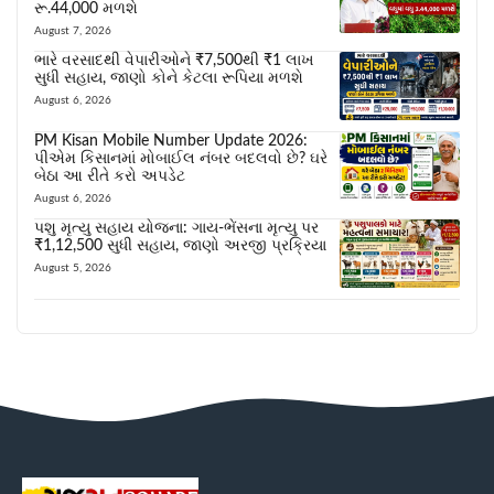
રૂ.44,000 મળશે
August 7, 2026
ભારે વરસાદથી વેપારીઓને ₹7,500થી ₹1 લાખ
સુધી સહાય, જાણો કોને કેટલા રૂપિયા મળશે
August 6, 2026
PM Kisan Mobile Number Update 2026:
પીએમ કિસાનમાં મોબાઈલ નંબર બદલવો છે? ઘરે
બેઠા આ રીતે કરો અપડેટ
August 6, 2026
પશુ મૃત્યુ સહાય યોજના: ગાય-ભેંસના મૃત્યુ પર
₹1,12,500 સુધી સહાય, જાણો અરજી પ્રક્રિયા
August 5, 2026