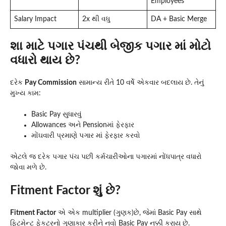
Employees
Salary Impact
2x થી વધુ
DA + Basic Merge
શા માટે પગાર પંચથી બેજીક પગાર માં મોટો
વધારો થાય છે?
દરેક
Pay Commission
સામાન્ય રીતે 10 વર્ષે એકવાર બદલાય છે. તેનું
મુખ્ય કામ:
Basic Pay સુધારવું
Allowances અને Pensionમાં ફેરફાર
મોંઘવારી પ્રમાણે પગાર માં ફેરફાર કરવો
એટલે જ દરેક પગાર પંચ પછી કર્મચારીઓના પગારમાં નોંધપાત્ર વધારો
જોવા મળે છે.
Fitment Factor શું છે?
Fitment Factor
એ એક multiplier (ગુણક)છે, જેમાં Basic Pay સાથે
ફિટમેન્ટ ફેકટરનો ગુણાકાર કરીને નવો Basic Pay નક્કી કરાય છે.