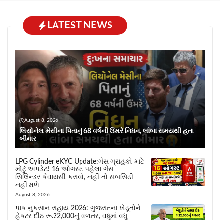
LATEST NEWS
August 8, 2026
લિયોનેલ મેસીના પિતાનું 68 વર્ષની ઉંમરે નિધન, લાંબા સમયથી હતા
બીમાર
LPG Cylinder eKYC Update:ગેસ ગ્રાહકો માટે
મોટું અપડેટ! 16 ઓગસ્ટ પહેલા ગેસ
સિલિન્ડર કેવાયસી કરાવો, નહીં તો સબસિડી
નહીં મળે
August 8, 2026
પાક નુકસાન સહાય 2026: ગુજરાતના ખેડૂતોને
હેક્ટર દીઠ રૂ.22,000નું વળતર, વધુમાં વધુ