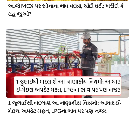
આજે MCX પર સોનાના ભાવ વધ્યા, ચાંદી ઘટી; ખરીદો કે
રાહ જુઓ?
1 જુલાઈથી બદલાશે આ નાણાકીય નિયમો: આધાર ઈ-
મેઇલ અપડેટ મફત, LPGના ભાવ પર પણ નજર