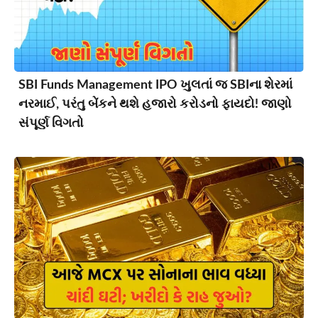
SBI Funds Management IPO ખુલતાં જ SBIના શેરમાં
નરમાઈ, પરંતુ બેંકને થશે હજારો કરોડનો ફાયદો! જાણો
સંપૂર્ણ વિગતો