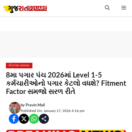
Skip
Me
to
content
બિઝનેસ સમાચાર
8મા પગાર પંચ 2026માં Level 1-5
કર્મચારીઓનો પગાર કેટલો વધશે? Fitment
Factor સમજો સરળ રીતે
by
Pravin Mali
Published On: January 17, 2026 4:16 pm