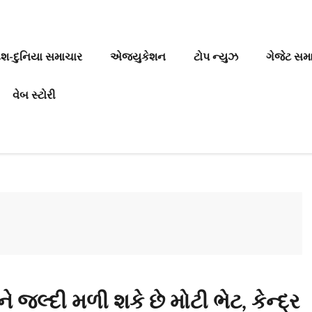
ેશ-દુનિયા સમાચાર
એજ્યુકેશન
ટોપ ન્યુઝ
ગેજેટ સમ
વેબ સ્ટોરી
ને જલ્દી મળી શકે છે મોટી ભેટ, કેન્દ્ર