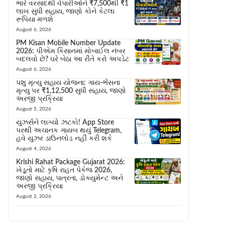
ભારે વરસાદથી વેપારીઓને ₹7,500થી ₹1
લાખ સુધી સહાય, જાણો કોને કેટલા
રૂપિયા મળશે
August 6, 2026
PM Kisan Mobile Number Update
2026: પીએમ કિસાનમાં મોબાઈલ નંબર
બદલવો છે? ઘરે બેઠા આ રીતે કરો અપડેટ
August 6, 2026
પશુ મૃત્યુ સહાય યોજના: ગાય-ભેંસના
મૃત્યુ પર ₹1,12,500 સુધી સહાય, જાણો
અરજી પ્રક્રિયા
August 5, 2026
યુઝર્સને લાગ્યો ઝટકો! App Store
પરથી અચાનક ગાયબ થયું Telegram,
હવે યુઝર ડાઉનલોડ નહીં કરી શકે
August 4, 2026
Krishi Rahat Package Gujarat 2026:
ખેડૂતો માટે કૃષિ રાહત પેકેજ 2026,
જાણો સહાય, પાત્રતા, ડોક્યુમેન્ટ અને
અરજી પ્રક્રિયા
August 2, 2026