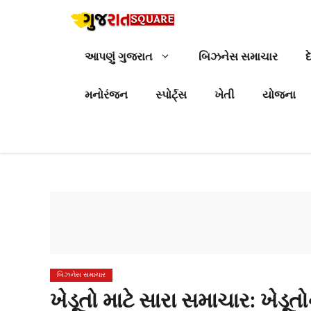
Skip
to
content
આપણું ગુજરાત
બિઝનેસ સમાચાર
દ
મનોરંજન
સ્પોર્ટ્સ
ખેતી
યોજના
બિઝનેસ સમાચાર
ખેડૂતો માટે સારા સમાચાર: ખેડૂતો