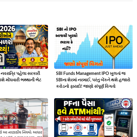
નવરાત્રિ પહેલા સરકારી
SBI Funds Management IPO ખુલતાં જ
ે મોંઘવારી ભથ્થાની ભેટ
SBIના શેરમાં નરમાઈ, પરંતુ બેંકને થશે હજારો
કરોડનો ફાયદો! જાણો સંપૂર્ણ વિગતો