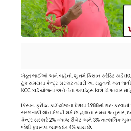
ખેડૂત ભાઈઓ અને બહેનો, શું તમે કિસાન ક્રેડિટ કાર્ડ (K
ટૂંક સમયમાં કેન્દ્ર સરકાર તમારી આ રાહતનો અંત લાવી શક
KCC કાર્ડ યોજના અને તેના અપડેટ્સ વિશે વિગતવાર માહ
કિસાન ક્રેડિટ કાર્ડ યોજના દેશમાં 1988માં શરૂ કરવામ
સરળતાથી લોન મેળવી શકે છે. હાલના સમય અનુસાર, દરે
કેન્દ્ર સરકારે 2% વ્યાજ રીબેટ અને 3% તાત્કાલિક ચ
જેથી ફાઇનલ વ્યાજ દર 4% થાય છે.