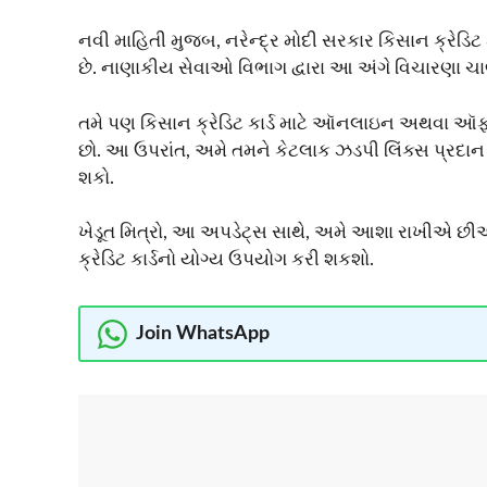
નવી માહિતી મુજબ, નરેન્દ્ર મોદી સરકાર કિસાન ક્રેડિટ 
છે. નાણાકીય સેવાઓ વિભાગ દ્વારા આ અંગે વિચારણા ચાલી
તમે પણ કિસાન ક્રેડિટ કાર્ડ માટે ઑનલાઇન અથવા 
છો. આ ઉપરાંત, અમે તમને કેટલાક ઝડપી લિંક્સ પ્રદાન
શકો.
ખેડૂત મિત્રો, આ અપડેટ્સ સાથે, અમે આશા રાખીએ છીએ
ક્રેડિટ કાર્ડનો યોગ્ય ઉપયોગ કરી શકશો.
Join WhatsApp