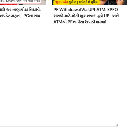
ાશે આ નાણાકીય નિયમો:
PF Withdrawal Via UPI-ATM: EPFO
અપડેટ મફત, LPGના ભાવ
સભ્યો માટે મોટી ખુશખબર! હવે UPI અને
ATMથી PFના પૈસા ઉપાડી શકશો