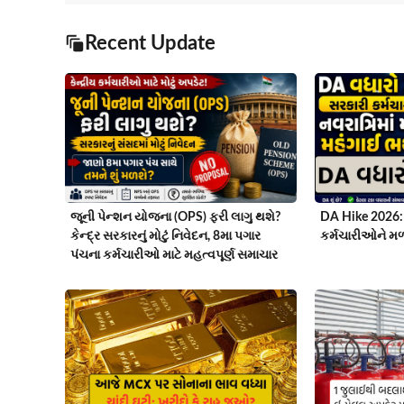
Recent Update
જૂની પેન્શન યોજના (OPS) ફરી લાગુ થશે?
DA Hike 2026: 
કેન્દ્ર સરકારનું મોટું નિવેદન, 8મા પગાર
કર્મચારીઓને મળશ
પંચના કર્મચારીઓ માટે મહત્વપૂર્ણ સમાચાર