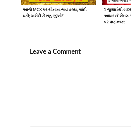
આજે MCX પર સોનાના ભાવ વધ્યા, ચાંદી
1 જુલાઈથી બદલ
ઘટી; ખરીદો કે રાહ જુઓ?
આધાર ઈ-મેઇલ 
પર પણ નજર
Leave a Comment
Comment