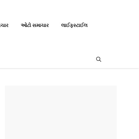
ાચાર
ઓટો સમાચાર
લાઈફસ્ટાઈલ