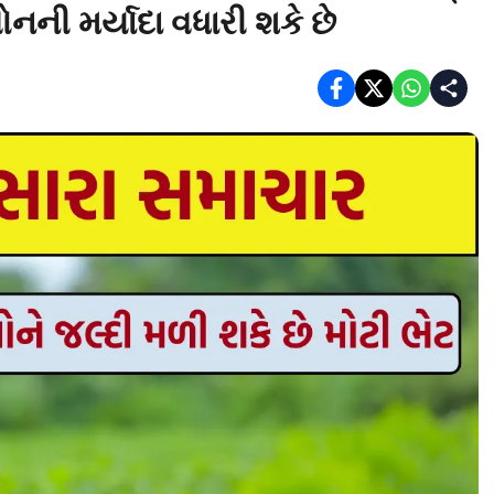
ોનની મર્યાદા વધારી શકે છે