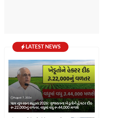
LATEST NEWS
August 7, 2026
પાક નુકસાન સહાય 2026: ગુજરાતના ખેડૂતોને હેક્ટર દીઠ
રૂ.22,000નું વળતર, વધુમાં વધુ રૂ.44,000 મળશે