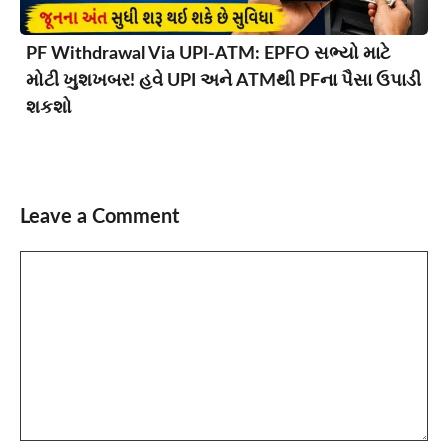
PF Withdrawal Via UPI-ATM: EPFO સભ્યો માટે
મોટી ખુશખબર! હવે UPI અને ATMથી PFના પૈસા ઉપાડી
શકશો
Leave a Comment
Comment