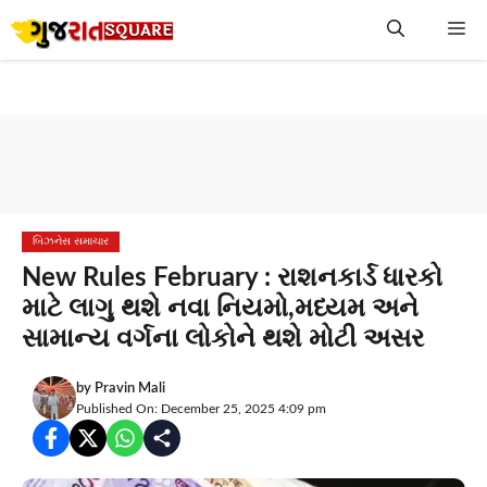
Skip
Me
to
content
બિઝનેસ સમાચાર
New Rules February : રાશનકાર્ડ ધારકો
માટે લાગુ થશે નવા નિયમો,મધ્યમ અને
સામાન્ય વર્ગના લોકોને થશે મોટી અસર
by
Pravin Mali
Published On: December 25, 2025 4:09 pm