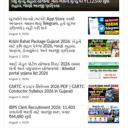
પશુ મૃત્યુ સહાય યોજના: ગાય-ભેંસના મૃત્યુ પર ₹1,12,500 સુધી
સહાય, જાણો અરજી પ્રક્રિયા
યુઝર્સને લાગ્યો ઝટકો! App Store પરથી
અચાનક ગાયબ થયું Telegram, હવે યુઝર
ડાઉનલોડ નહીં કરી શકે
August 4, 2026
Krishi Rahat Package Gujarat 2026: ખેડૂતો
માટે કૃષિ રાહત પેકેજ 2026, જાણો સહાય,
પાત્રતા, ડોક્યુમેન્ટ અને અરજી પ્રક્રિયા
August 2, 2026
આઈ ખેડૂત પોર્ટલ યોજના લિસ્ટ 2026 તમામ
ખેતી અને પશુપાલન યોજનાઓ : ikhedut
portal yojana list 2026
August 2, 2026
GSRTC કંડક્ટર સિલેબસ 2026 PDF | GSRTC
Conductor Syllabus 2026 in Gujarati
August 2, 2026
IBPS Clerk Recruitment 2026: 11,403
ક્લાર્કની ભરતી માટે અરજી શરૂ, પગાર
₹64,480 સુધી
August 1, 2026