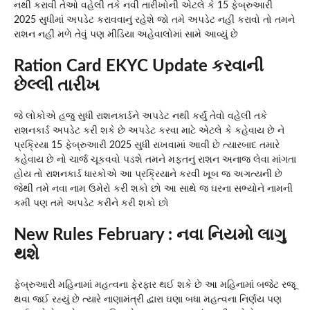
નથી કરાવી તેઓ વહેલી તકે નવી તારીખોની એટલે કે 15 ફેબ્રુઆરી
2025 સુધીમાં અપડેટ કરાવવાનું રહેશે જો તમે અપડેટ નહીં કરાવો તો તમને
રાશન નહીં મળે તેવું પણ મીડિયા અહેવાલોમાં સામે આવ્યું છે
Ration Card EKYC Update કરવાની
છેલ્લી તારીખ
જે લોકોએ હજુ સુધી રાશનકાર્ડને અપડેટ નથી કર્યું તેવો વહેલી તકે
રાશનકાર્ડ અપડેટ કરી શકે છે અપડેટ કરવા માટે એટલે કે કહેવાય છે ને
પ્રક્રિયા 15 ફેબ્રુઆરી 2025 સુધી રાખવામાં આવી છે ત્યારબાદ તમારે
કહેવાય છે નો ચાર્જ ચૂકવવો પડશે તમને મફતનું રાશન અનાજ લેવા માંગતા
હોય તો રાશનકાર્ડ ધારકોએ આ પ્રક્રિયાને કરવી ખૂબ જ અગત્યની છે
જેથી તમે નવા નામ ઉમેરો કરી શકો છો આ સાથે જ ઘરના સભ્યોને નામની
કમી પણ તમે અપડેટ કરીને કરી શકો છો
New Rules February : નવા નિયમો લાગુ
થશે
ફેબ્રુઆરી મહિનામાં મહત્વના ફેરફાર થઈ શકે છે આ મહિનામાં બજેટ રજૂ
થવા જઈ રહ્યું છે ત્યારે નાણામંત્રી દ્વારા ઘણા બધા મહત્વના નિર્ણય પણ