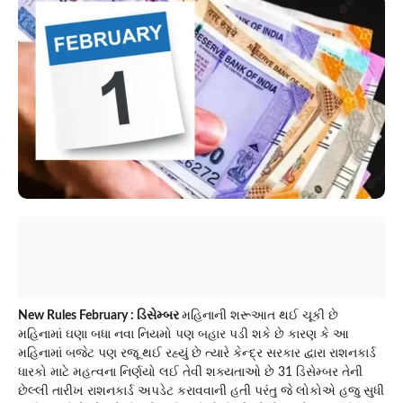
New Rules February : ડિસેમ્બર
મહિનાની શરૂઆત થઈ ચૂકી છે
મહિનામાં ઘણા બધા નવા નિયમો પણ બહાર પડી શકે છે કારણ કે આ
મહિનામાં બજેટ પણ રજૂ થઈ રહ્યું છે ત્યારે કેન્દ્ર સરકાર દ્વારા રાશનકાર્ડ
ધારકો માટે મહત્વના નિર્ણયો લઈ તેવી શક્યતાઓ છે 31 ડિસેમ્બર તેની
છેલ્લી તારીખ રાશનકાર્ડ અપડેટ કરાવવાની હતી પરંતુ જે લોકોએ હજુ સુધી