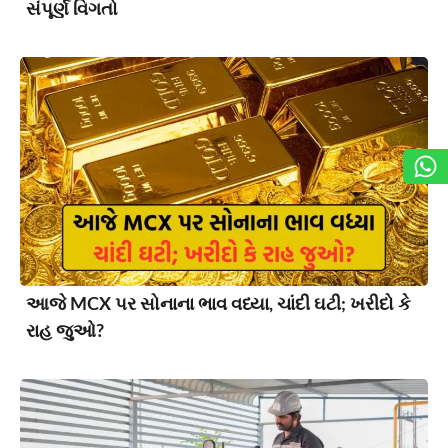
સંપૂર્ણ વિગતો
આજે MCX પર સોનાના ભાવ વધ્યા, ચાંદી ઘટી; ખરીદો કે
રાહ જુઓ?