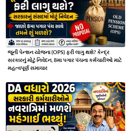
જૂની પેન્શન યોજના (OPS) ફરી લાગુ થશે? કેન્દ્ર
સરકારનું મોટું નિવેદન, 8મા પગાર પંચના કર્મચારીઓ માટે
મહત્વપૂર્ણ સમાચાર