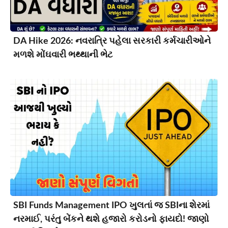
DA Hike 2026: નવરાત્રિ પહેલા સરકારી કર્મચારીઓને
મળશે મોંઘવારી ભથ્થાની ભેટ
SBI Funds Management IPO ખુલતાં જ SBIના શેરમાં
નરમાઈ, પરંતુ બેંકને થશે હજારો કરોડનો ફાયદો! જાણો