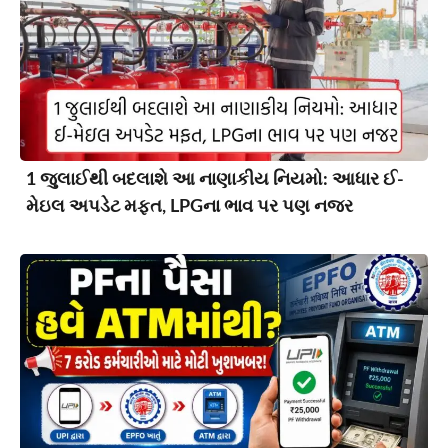
1 જુલાઈથી બદલાશે આ નાણાકીય નિયમો: આધાર ઈ-
મેઇલ અપડેટ મફત, LPGના ભાવ પર પણ નજર