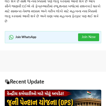
લઈ શકે છે સાથે જ નવા નિયમો પણ લાગુ કરવામાં આવી શકે છે આપ
સૌને જણાવી દઈએ તો ફેબ્રુઆરીમાં રજૂ થનારા બજેટમાં રાશનકાર્ડ ધારકો
માટે સામાન્ય તેમજ મધ્યમ અને ગરીબ લોકો માટે મહત્વના નવા નિયમો
લાગુ કરવામાં આવી શકે છે અને ઘણા બધા મહત્વના ફેરફાર પણ થઈ શકે
છે
Join Now
Join WhatsApp
Recent Update