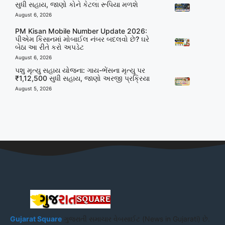
સુધી સહાય, જાણો કોને કેટલા રૂપિયા મળશે
August 6, 2026
PM Kisan Mobile Number Update 2026:
પીએમ કિસાનમાં મોબાઈલ નંબર બદલવો છે? ઘરે
બેઠા આ રીતે કરો અપડેટ
August 6, 2026
પશુ મૃત્યુ સહાય યોજના: ગાય-ભેંસના મૃત્યુ પર
₹1,12,500 સુધી સહાય, જાણો અરજી પ્રક્રિયા
August 5, 2026
Gujarat Square
ગુજરાતી સમાચાર વેબસાઈટ (News in Gujarati) છે.