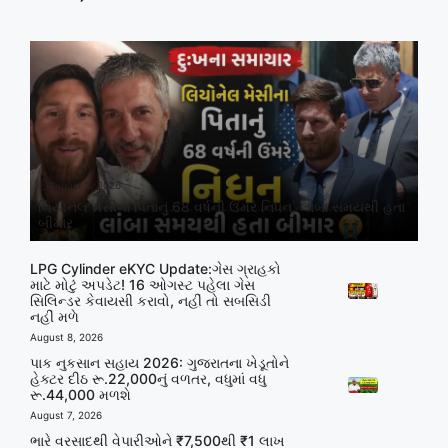
August 8, 2026
લિયોનેલ મેસીના પિતાનું 68 વર્ષની ઉંમરે નિધન, લાંબા સમયથી હતા
બીમાર
LPG Cylinder eKYC Update:ગેસ ગ્રાહકો
માટે મોટું અપડેટ! 16 ઓગસ્ટ પહેલા ગેસ
સિલિન્ડર કેવાયસી કરાવો, નહીં તો સબસિડી
નહીં મળે
August 8, 2026
પાક નુકસાન સહાય 2026: ગુજરાતના ખેડૂતોને
હેક્ટર દીઠ રૂ.22,000નું વળતર, વધુમાં વધુ
રૂ.44,000 મળશે
August 7, 2026
ભારે વરસાદથી વેપારીઓને ₹7,500થી ₹1 લાખ