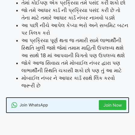
તેમાં કોઈપણ એક પ્રક્રિયા તમે પસંદ કરી શકો છો
જો તમે આધાર કાર્ડ ની પ્રક્રિયા પસંદ કરી છે તો
તેના માટે તમારે આધાર કાર્ડ નંબર નાખવો પડશે
આ પછી નીચે આપેલ કેપ્ચા ભરો અને સબમિટ બટન
પર ક્લિક કરો
આ પ્રક્રિયા પૂર્ણ થતા જ તમારી સામે લાભાર્થીની
સ્થિતિ ખુલી જશે જેમાં તમામ માહિતી ઉપલબ્ધ થશે
આ સાથે 18 માં આપવાની વિગતો પણ ઉપલબ્ધ થશે
જોકે આજ સિવાય તમે મોબાઈલ નંબર દ્વારા પણ
લાભાર્થીની સ્થિતિ ચકાસી શકો છો પણ તું આ માટે
મોબાઈલ નંબર ને આધાર કાર્ડ સાથે લિંક કરવો
જરૂરી છે
Join WhatsApp
Join Now