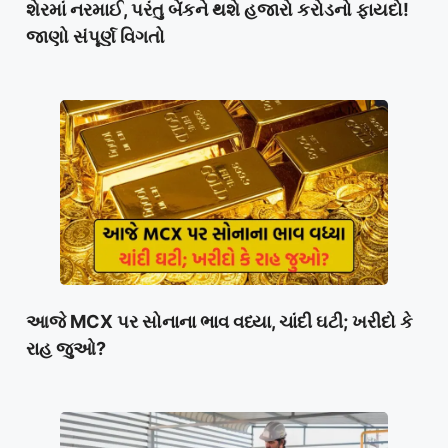
શેરમાં નરમાઈ, પરંતુ બેંકને થશે હજારો કરોડનો ફાયદો!
જાણો સંપૂર્ણ વિગતો
આજે MCX પર સોનાના ભાવ વધ્યા, ચાંદી ઘટી; ખરીદો કે
રાહ જુઓ?