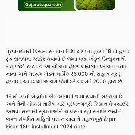
પ્રધાનમંત્રી કિસાન સન્માન નિધિ યોજના હેઠળ 18 મો હપ્તો
ટૂંક સમયમાં જાહેર થવાનો છે જેના ઘણા ખેડૂતો ઉત્સુકતાથી
રાહ જોઈ રહ્યા છે આ યોજના હેઠળ લાયકાત ધરાવતા તમામ
નાના અને મધ્યમ ખેડતો વાર્ષિક ₹6,000 ની સહાય ત્રણ
હપ્તામાં આપવામાં આવશે જેમાં દરેક વખતે 2000 હોય છે
18 મો હપ્તો ખેડૂતોના બેંક ખાતામાં જમા થવાની શક્યતા છે
અને તેની ચોક્કસ તારીખ માટે પ્રધાનમંત્રી કિસાન વેબસાઈટ
અથવા સરકારી સૂચનાઓને ચકાસતા રહો સરદાર જયંતિ
ભક્ત સંબંધિત માહિતી પ્રાપ્ત થાય તે મહત્વપૂર્ણ છે pm
kisan 18th installment 2024 date