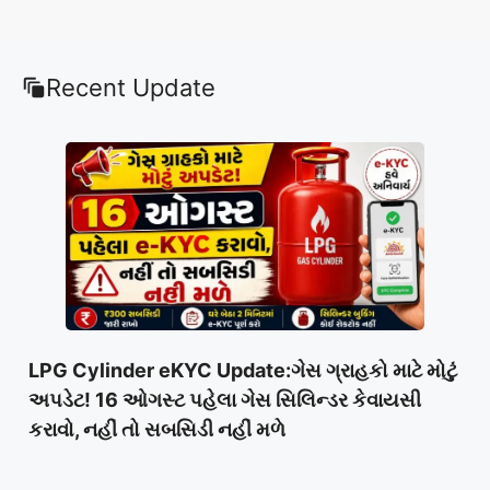
Recent Update
LPG Cylinder eKYC Update:ગેસ ગ્રાહકો માટે મોટું
અપડેટ! 16 ઓગસ્ટ પહેલા ગેસ સિલિન્ડર કેવાયસી
કરાવો, નહીં તો સબસિડી નહીં મળે