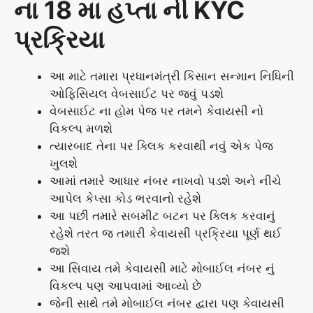
ના 18 મા હપ્તા ની KYC
પ્રક્રિયા
આ માટે તમારા પ્રધાનમંત્રી કિસાન સન્માન નિધિની
ઓફિસિયલ વેબસાઈટ પર જવું પડશે
વેબસાઈટ ના હોમ પેજ પર તમને કેવાયસી નો
વિકલ્પ મળશે
ત્યારબાદ તેના પર ક્લિક કરવાથી નવું એક પેજ
ખુલશે
આમાં તમારે આધાર નંબર નાખવો પડશે અને નીચે
આપેલ કેપ્સા કોડ ભરવાનો રહેશે
આ પછી તમારે સબમીટ બટન પર ક્લિક કરવાનું
રહેશે તરત જ તમારી કેવાયસી પ્રક્રિયા પૂર્ણ થઈ
જશે
આ સિવાય તમે કેવાયસી માટે મોબાઈલ નંબર નું
વિકલ્પ પણ આપવામાં આવ્યો છે
જેની સાથે તમે મોબાઈલ નંબર દ્વારા પણ કેવાયસી