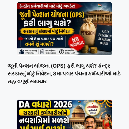
જૂની પેન્શન યોજના (OPS) ફરી લાગુ થશે? કેન્દ્ર
સરકારનું મોટું નિવેદન, 8મા પગાર પંચના કર્મચારીઓ માટે
મહત્વપૂર્ણ સમાચાર