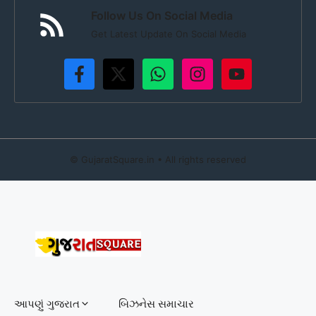
Follow Us On Social Media
Get Latest Update On Social Media
©
GujaratSquare.in
• All rights reserved
આપણું ગુજરાત
બિઝનેસ સમાચાર