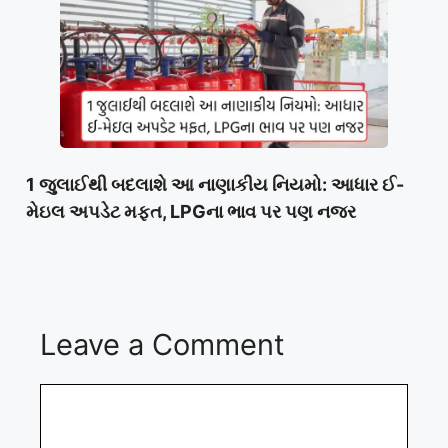
1 જુલાઈથી બદલાશે આ નાણાકીય નિયમો: આધાર ઈ-
મેઇલ અપડેટ મફત, LPGના ભાવ પર પણ નજર
Leave a Comment
Comment