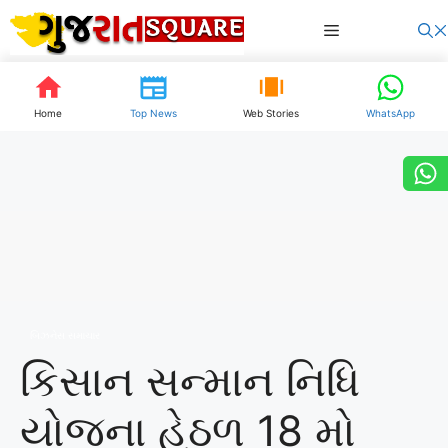
Skip
Menu
to
content
Home
Top News
Web Stories
WhatsApp
બિઝનેસ સમાચાર
કિસાન સન્માન નિધિ
યોજના હેઠળ 18 મો