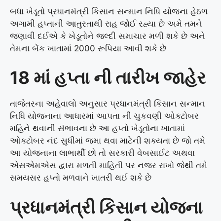
બધા ખેડૂતો પ્રધાનમંત્રી કિસાન સન્માન નિધિ યોજના હેઠળ
અગામી હપ્તાની આતુરતાથી રાહ જોઈ રહ્યા છે અમે તમને
જણાવી દઈએ કે ખેડૂતોને જલ્દી સમાચાર મળી શકે છે અને
તેમના બેંક ખાતામાં 2000 રૂપિયા આવી શકે છે
18 માં હપ્તા ની તારીખ જાહેર
તાજેતરના અહેવાલો અનુસાર પ્રધાનમંત્રી કિસાન સન્માન
નિધિ યોજનાના આધારમાં આપતા ની ચુકવણી ઓક્ટોબર
મહિને થવાની સંભાવના છે આ હપ્તો ખેડૂતોના ખાતામાં
ઓક્ટોબર નંદ સુધીમાં જમા થવા માટેની શક્યતા છે જો તમે
આ યોજનાના લાભાર્થી છો તો સરકારી વેબસાઈટ અથવા
એસએમએસ દ્વારા મળતી માહિતી પર નજર રાખો જેથી તમે
સમયસર હપ્તો મળવાને ખાતરી થઈ શકે છે
પ્રધાનમંત્રી કિસાન યોજના