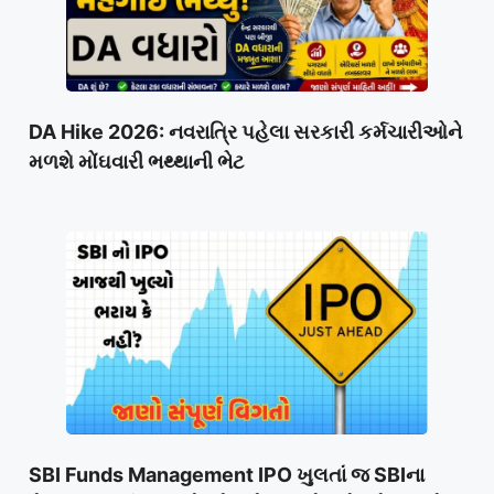
DA Hike 2026: નવરાત્રિ પહેલા સરકારી કર્મચારીઓને
મળશે મોંઘવારી ભથ્થાની ભેટ
SBI Funds Management IPO ખુલતાં જ SBIના