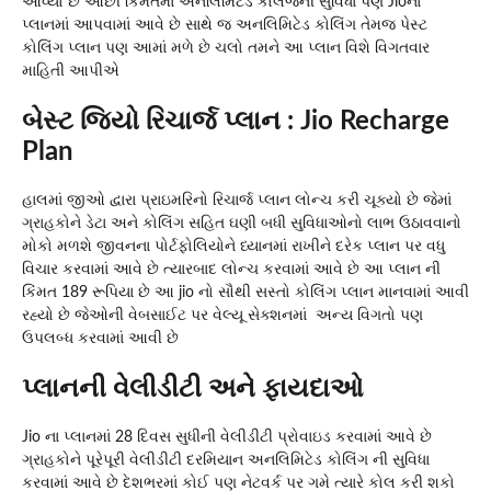
આવ્યો છે ઓછી કિંમતમાં અનલિમિટેડ કોલેજની સુવિધા પણ Jioના
પ્લાનમાં આપવામાં આવે છે સાથે જ અનલિમિટેડ કોલિંગ તેમજ પેસ્ટ
કોલિંગ પ્લાન પણ આમાં મળે છે ચલો તમને આ પ્લાન વિશે વિગતવાર
માહિતી આપીએ
બેસ્ટ જિયો રિચાર્જ પ્લાન : Jio Recharge
Plan
હાલમાં જીઓ દ્વારા પ્રાઇમરિનો રિચાર્જ પ્લાન લોન્ચ કરી ચૂક્યો છે જેમાં
ગ્રાહકોને ડેટા અને કોલિંગ સહિત ઘણી બધી સુવિધાઓનો લાભ ઉઠાવવાનો
મોકો મળશે જીવનના પોર્ટફોલિયોને ધ્યાનમાં રાખીને દરેક પ્લાન પર વધુ
વિચાર કરવામાં આવે છે ત્યારબાદ લોન્ચ કરવામાં આવે છે આ પ્લાન ની
કિંમત 189 રૂપિયા છે આ jio નો સૌથી સસ્તો કોલિંગ પ્લાન માનવામાં આવી
રહ્યો છે જેઓની વેબસાઈટ પર વેલ્યૂ સેક્શનમાં અન્ય વિગતો પણ
ઉપલબ્ધ કરવામાં આવી છે
પ્લાનની વેલીડીટી અને ફાયદાઓ
Jio ના પ્લાનમાં 28 દિવસ સુધીની વેલીડીટી પ્રોવાઇડ કરવામાં આવે છે
ગ્રાહકોને પૂરેપૂરી વેલીડીટી દરમિયાન અનલિમિટેડ કોલિંગ ની સુવિધા
કરવામાં આવે છે દેશભરમાં કોઈ પણ નેટવર્ક પર ગમે ત્યારે કોલ કરી શકો