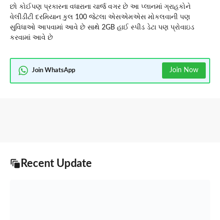
છો કોઈપણ પ્રકારના વધારાના ચાર્જ વગર છે આ પ્લાનમાં ગ્રાહકોને
વેલીડીટી દરમિયાન કુલ 100 જેટલા એસએમએસ મોકલવાની પણ
સુવિધાઓ આપવામાં આવે છે સાથે 2GB હાઈ સ્પીડ ડેટા પણ પ્રોવાઇડ
કરવામાં આવે છે
Join Now
Join WhatsApp
Recent Update