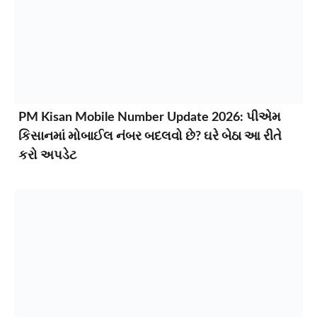
PM Kisan Mobile Number Update 2026: પીએમ
કિસાનમાં મોબાઈલ નંબર બદલવો છે? ઘરે બેઠા આ રીતે
કરો અપડેટ