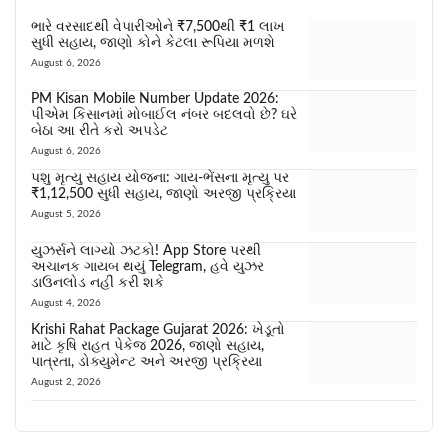
ભારે વરસાદથી વેપારીઓને ₹7,500થી ₹1 લાખ
સુધી સહાય, જાણો કોને કેટલા રૂપિયા મળશે
August 6, 2026
PM Kisan Mobile Number Update 2026:
પીએમ કિસાનમાં મોબાઈલ નંબર બદલવો છે? ઘરે
બેઠા આ રીતે કરો અપડેટ
August 6, 2026
પશુ મૃત્યુ સહાય યોજના: ગાય-ભેંસના મૃત્યુ પર
₹1,12,500 સુધી સહાય, જાણો અરજી પ્રક્રિયા
August 5, 2026
યુઝર્સને લાગ્યો ઝટકો! App Store પરથી
અચાનક ગાયબ થયું Telegram, હવે યુઝર
ડાઉનલોડ નહીં કરી શકે
August 4, 2026
Krishi Rahat Package Gujarat 2026: ખેડૂતો
માટે કૃષિ રાહત પેકેજ 2026, જાણો સહાય,
પાત્રતા, ડોક્યુમેન્ટ અને અરજી પ્રક્રિયા
August 2, 2026