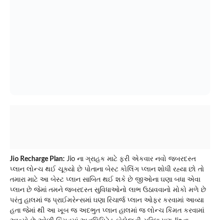
Jio Recharge Plan:
Jio ના ગ્રાહક માટે ફરી એકવાર નવો જબરદસ્ત
પ્લાન લોન્ચ થઈ ચૂક્યો છે પોતાના બેસ્ટ કોલિંગ પ્લાન શોધી રહ્યા છો તો
તમારા માટે આ બેસ્ટ પ્લાન સાબિત થઈ શકે છે જીઓના ઘણા બધા એવા
પ્લાન છે જેમાં તમને જબરદસ્ત સુવિધાઓનો લાભ ઉઠાવવાનો મોકો મળે છે
પરંતુ હાલમાં જ પ્રાઈમરેન્સમાં ઘણા રિચાર્જ પ્લાન ઓફર કરવામાં આવ્યા
હતા જેમાં થી આ ખૂબ જ અદભુત પ્લાન હાલમાં જ લોન્ચ કિંમત કરવામાં