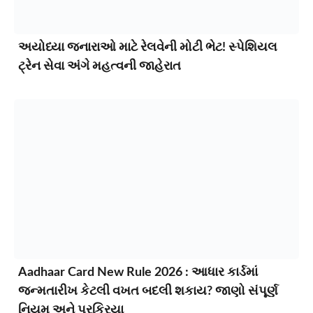
અયોધ્યા જનારાઓ માટે રેલવેની મોટી ભેટ! સ્પેશિયલ
ટ્રેન સેવા અંગે મહત્વની જાહેરાત
Aadhaar Card New Rule 2026 : આધાર કાર્ડમાં
જન્મતારીખ કેટલી વખત બદલી શકાય? જાણો સંપૂર્ણ
નિયમ અને પ્રક્રિયા