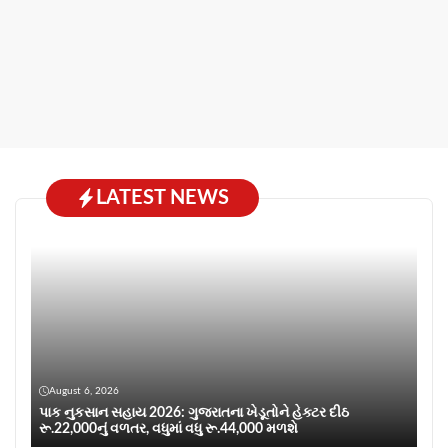
LATEST NEWS
August 6, 2026
પાક નુકસાન સહાય 2026: ગુજરાતના ખેડૂતોને હેક્ટર દીઠ
રૂ.22,000નું વળતર, વધુમાં વધુ રૂ.44,000 મળશે