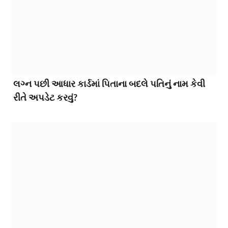
લગ્ન પછી આધાર કાર્ડમાં પિતાના બદલે પતિનું નામ કેવી
રીતે અપડેટ કરવું?