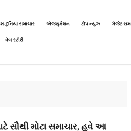
ેશ-દુનિયા સમાચાર
એજ્યુકેશન
ટોપ ન્યુઝ
ગેજેટ સમ
વેબ સ્ટોરી
માટે સૌથી મોટા સમાચાર, હવે આ