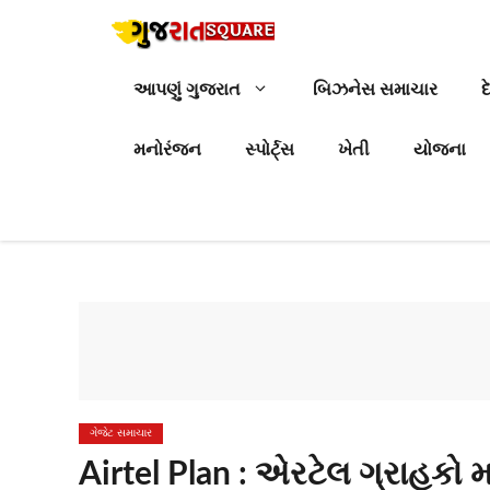
Skip
to
content
આપણું ગુજરાત
બિઝનેસ સમાચાર
દ
મનોરંજન
સ્પોર્ટ્સ
ખેતી
યોજના
ગેજેટ સમાચાર
Airtel Plan : એરટેલ ગ્રાહકો 