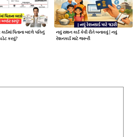
ર્ડમાં પિતાના બદલે પતિનું
નવું રાશન કાર્ડ કેવી રીતે બનાવવું | નવું
ડેટ કરવું?
રેશનકાર્ડ માટે જરૂરી