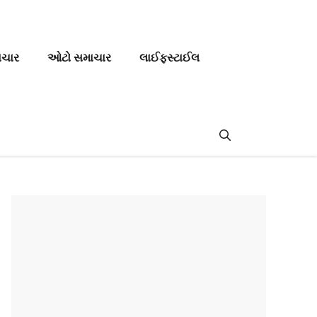
ાચાર
ઓટો સમાચાર
લાઈફસ્ટાઈલ