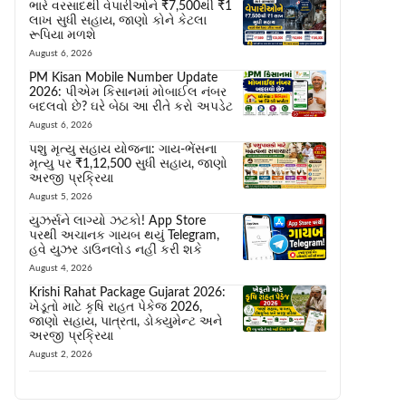
ભારે વરસાદથી વેપારીઓને ₹7,500થી ₹1
લાખ સુધી સહાય, જાણો કોને કેટલા
રૂપિયા મળશે
August 6, 2026
PM Kisan Mobile Number Update
2026: પીએમ કિસાનમાં મોબાઈલ નંબર
બદલવો છે? ઘરે બેઠા આ રીતે કરો અપડેટ
August 6, 2026
પશુ મૃત્યુ સહાય યોજના: ગાય-ભેંસના
મૃત્યુ પર ₹1,12,500 સુધી સહાય, જાણો
અરજી પ્રક્રિયા
August 5, 2026
યુઝર્સને લાગ્યો ઝટકો! App Store
પરથી અચાનક ગાયબ થયું Telegram,
હવે યુઝર ડાઉનલોડ નહીં કરી શકે
August 4, 2026
Krishi Rahat Package Gujarat 2026:
ખેડૂતો માટે કૃષિ રાહત પેકેજ 2026,
જાણો સહાય, પાત્રતા, ડોક્યુમેન્ટ અને
અરજી પ્રક્રિયા
August 2, 2026