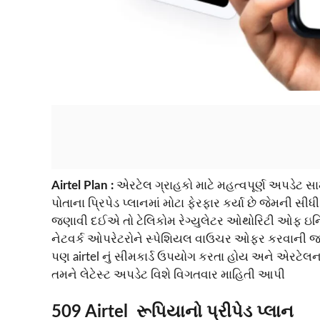
Airtel Plan :
એરટેલ ગ્રાહકો માટે મહત્વપૂર્ણ અપડેટ સ
પોતાના પ્રિપેડ પ્લાનમાં મોટા ફેરફાર કર્યા છે જેમન
જણાવી દઈએ તો ટેલિકોમ રેગ્યુલેટર ઓથોરિટી ઓફ ઇન્ડિ
નેટવર્ક ઓપરેટરોને સ્પેશિયલ વાઉચર ઓફર કરવાની 
પણ airtel નું સીમકાર્ડ ઉપયોગ કરતા હોય અને એરટેલન
તમને લેટેસ્ટ અપડેટ વિશે વિગતવાર માહિતી આપી
509 Airtel રૂપિયાનો પ્રીપેડ પ્લાન