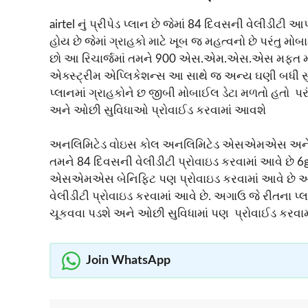
airtel નું પ્રીપેડ પ્લાન છે જેમાં 84 દિવસની વેલીડીટી 
હોય છે જેમાં ગ્રાહકો માટે ખૂબ જ મહત્વનો છે પરંતુ 
છો આ રિચાર્જમાં તમને 900 એસ.એમ.એસ.એસ મફત મળે છ
એક્સ્ટ્રીમ એપ્લિકેશન્સ આ સાથે જ અન્ય ઘણી બધી 
પ્લાનમાં ગ્રાહકોને છ જીબી મોબાઈલ ડેટા મળતો હતો પ
અને ઓછી સુવિધાઓ પ્રોવાઈડ કરવામાં આવશે
અનલિમિટેડ વોઇસ કોલ અનલિમિટેડ એસએમએસ અને 579 ન
તમને 84 દિવસની વેલીડીટી પ્રોવાઇડ કરવામાં આવે છે 6
એસએમએસ બેનિફિટ પણ પ્રોવાઇડ કરવામાં આવે છે આ સૌ
વેલીડીટી પ્રોવાઇડ કરવામાં આવે છે. અગાઉ જે રીતના પ્લ
ચૂકવવા પડશે અને ઓછી સુવિધામાં પણ પ્રોવાઈડ કરવામ
Join WhatsApp