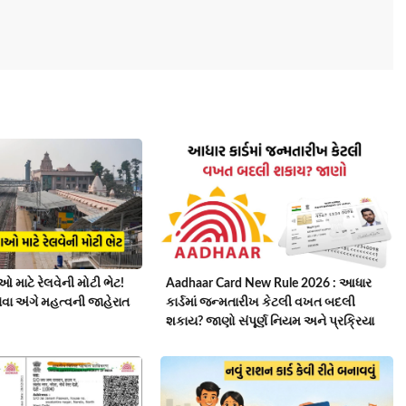
માટે રેલવેની મોટી ભેટ!
Aadhaar Card New Rule 2026 : આધાર
સેવા અંગે મહત્વની જાહેરાત
કાર્ડમાં જન્મતારીખ કેટલી વખત બદલી
શકાય? જાણો સંપૂર્ણ નિયમ અને પ્રક્રિયા