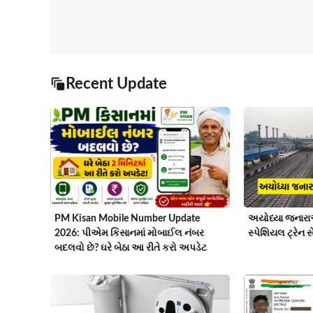
Recent Update
PM Kisan Mobile Number Update
અયોધ્યા જનારાઓ 
2026: પીએમ કિસાનમાં મોબાઈલ નંબર
સ્પેશિયલ ટ્રેન 
બદલવો છે? ઘરે બેઠા આ રીતે કરો અપડેટ