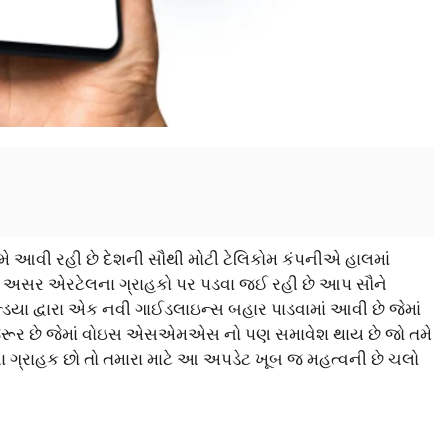
ામે આવી રહી છે દેશની સૌથી મોટી ટેલિકોમ કંપનીએ હાલમાં
ી સીધી અસર એરટેલના ગ્રાહકો પર પડવા જઈ રહી છે આપ સૌને
યા દ્વારા એક નવી ગાઈડલાઇન્સ બહાર પાડવામાં આવી છે જેમાં
જરૂર છે જેમાં વોઇસ એસએમએસ નો પણ સમાવેશ થાય છે જો તમે
ા ગ્રાહક છો તો તમારા માટે આ અપડેટ ખૂબ જ મહત્વની છે ચલો