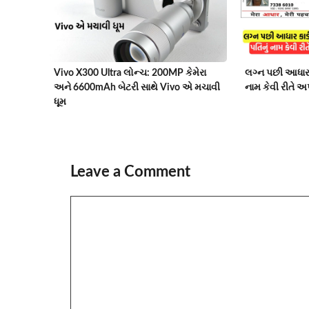
Vivo X300 Ultra લોન્ચ: 200MP કેમેરા
લગ્ન પછી આધાર કા
અને 6600mAh બેટરી સાથે Vivo એ મચાવી
નામ કેવી રીતે અપ
ધૂમ
Leave a Comment
Comment