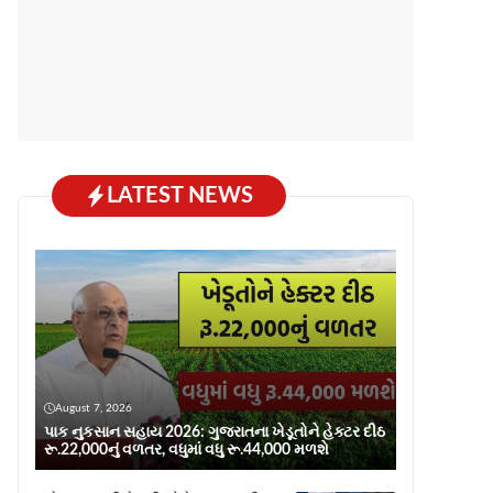
LATEST NEWS
August 7, 2026
પાક નુકસાન સહાય 2026: ગુજરાતના ખેડૂતોને હેક્ટર દીઠ
રૂ.22,000નું વળતર, વધુમાં વધુ રૂ.44,000 મળશે