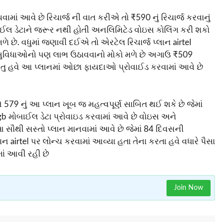
આપવામાં આવે છે રિચાર્જ ની વાત કરીએ તો ₹590 નું રિચાર્જ કરવાનું
મોબાઈલ ડેટાને જરૂર નથી હોતી અનલિમિટેડ વોઇસ કોલિંગ કરી શકો
ે. વધુમાં જણાવી દઈએ તો એરટેલ રિચાર્જ પ્લાન airtel
સુવિધાઓનો પણ લાભ ઉઠાવવાનો મોકો મળે છે અગાઉ ₹509
રંતુ હવે આ પ્લાનમાં ઓછા ફાયદાઓ પ્રોવાઈડ કરવામાં આવે છે
ું આ પ્લાન ખૂબ જ મહત્વપૂર્ણ સાબિત થઈ શકે છે જેમાં
gb મોબાઈલ ડેટા પ્રોવાઇડ કરવામાં આવે છે વોઇસ અને
થી સસ્તો પ્લાન માનવામાં આવે છે જેમાં 84 દિવસની
ાન airtel પર લોન્ચ કરવામાં આવ્યા હતા તેના કરતા હવે વધારે પૈસા
ાં આવી રહી છે
Join Now