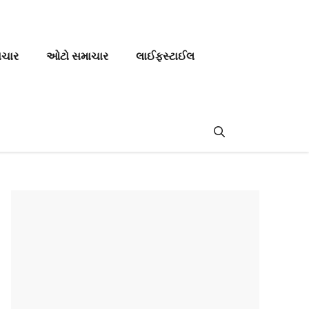
ાચાર
ઓટો સમાચાર
લાઈફસ્ટાઈલ