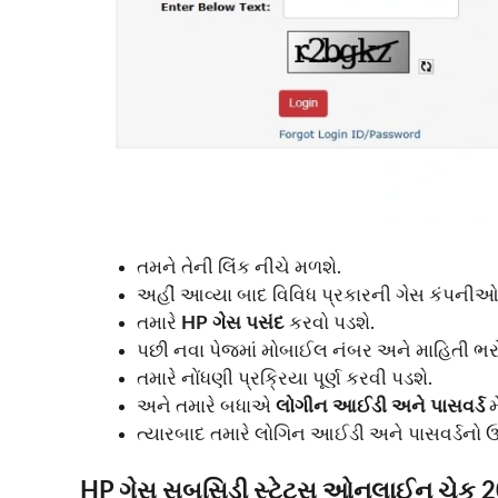
તમને તેની લિંક નીચે મળશે.
અહીં આવ્યા બાદ વિવિધ પ્રકારની ગેસ કંપનીઓ
તમારે
HP ગેસ પસંદ
કરવો પડશે.
પછી નવા પેજમાં મોબાઈલ નંબર અને માહિતી ભર
તમારે નોંધણી પ્રક્રિયા પૂર્ણ કરવી પડશે.
અને તમારે બધાએ
લોગીન આઈડી અને પાસવર્ડ
મ
ત્યારબાદ તમારે લોગિન આઈડી અને પાસવર્ડનો 
HP ગેસ સબસિડી સ્ટેટસ ઓનલાઈન ચેક 20