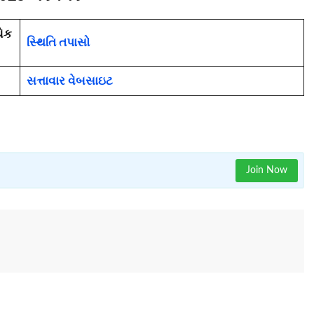
ેક
સ્થિતિ તપાસો
સત્તાવાર વેબસાઇટ
Join Now