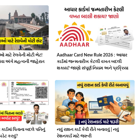
માટે રેલવેની મોટી ભેટ!
Aadhaar Card New Rule 2026 : આધાર
સેવા અંગે મહત્વની જાહેરાત
કાર્ડમાં જન્મતારીખ કેટલી વખત બદલી
શકાય? જાણો સંપૂર્ણ નિયમ અને પ્રક્રિયા
ર્ડમાં પિતાના બદલે પતિનું
નવું રાશન કાર્ડ કેવી રીતે બનાવવું | નવું
ડેટ કરવું?
રેશનકાર્ડ માટે જરૂરી