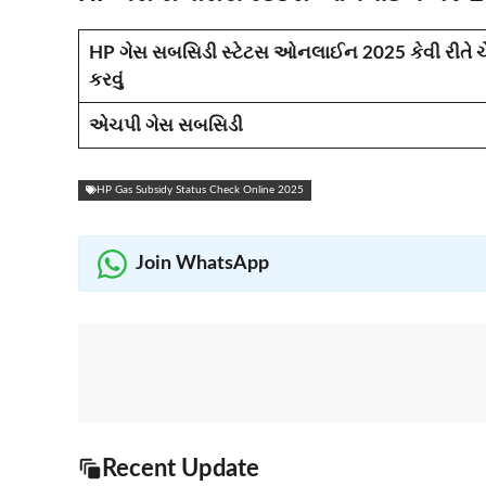
HP ગેસ સબસિડી સ્ટેટસ ઓનલાઈન 2025 કેવી રીતે ચ
કરવું
એચપી ગેસ સબસિડી
HP Gas Subsidy Status Check Online 2025
Join WhatsApp
Recent Update