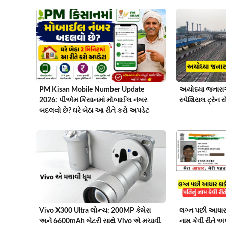
PM Kisan Mobile Number Update
અયોધ્યા જનારાઓ 
2026: પીએમ કિસાનમાં મોબાઈલ નંબર
સ્પેશિયલ ટ્રેન 
બદલવો છે? ઘરે બેઠા આ રીતે કરો અપડેટ
Vivo X300 Ultra લોન્ચ: 200MP કેમેરા
લગ્ન પછી આધાર કા
અને 6600mAh બેટરી સાથે Vivo એ મચાવી
નામ કેવી રીતે અપ