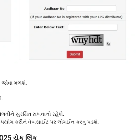
 જોવા મળશે.
ો.
ેળવીને સુરક્ષિત રાખવાનો રહેશે.
ઉપયોગ કરીને વેબસાઈટ પર લોગઈન કરવું પડશે.
25 ચેક લિંક