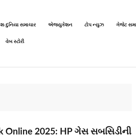
ેશ-દુનિયા સમાચાર
એજ્યુકેશન
ટોપ ન્યુઝ
ગેજેટ સમ
વેબ સ્ટોરી
k Online 2025: HP ગેસ સબસિડીની