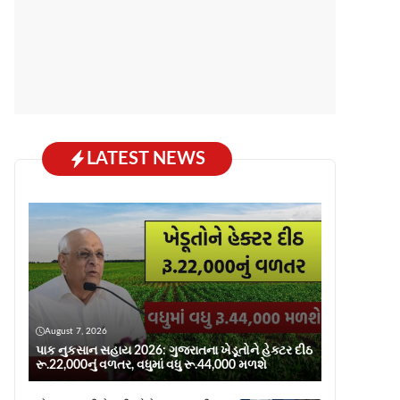
LATEST NEWS
August 7, 2026
પાક નુકસાન સહાય 2026: ગુજરાતના ખેડૂતોને હેક્ટર દીઠ
રૂ.22,000નું વળતર, વધુમાં વધુ રૂ.44,000 મળશે