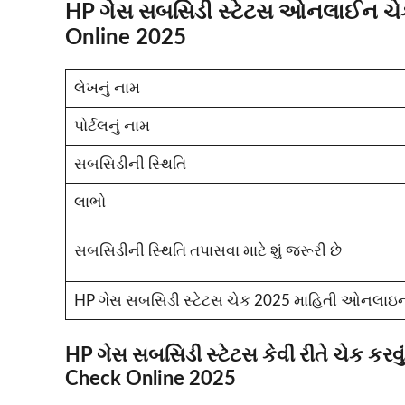
HP ગેસ સબસિડી સ્ટેટસ ઓનલાઈન ચેક
Online 2025
લેખનું નામ
પોર્ટલનું નામ
સબસિડીની સ્થિતિ
લાભો
સબસિડીની સ્થિતિ તપાસવા માટે શું જરૂરી છે
HP ગેસ સબસિડી સ્ટેટસ ચેક 2025 માહિતી ઓનલાઇ
HP ગેસ સબસિડી સ્ટેટસ કેવી રીતે ચેક ક
Check Online 2025