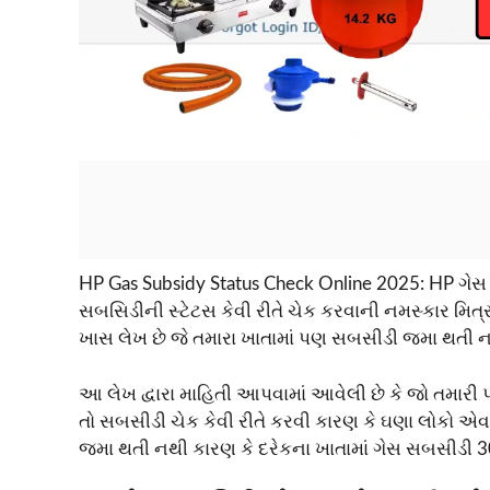
HP Gas Subsidy Status Check Online 2025: HP ગેસ
સબસિડીની સ્ટેટસ કેવી રીતે ચેક કરવાની નમસ્કાર મિત્
ખાસ લેખ છે જે તમારા ખાતામાં પણ સબસીડી જમા થતી નથી
આ લેખ દ્વારા માહિતી આપવામાં આવેલી છે કે જો તમારી
તો સબસીડી ચેક કેવી રીતે કરવી કારણ કે ઘણા લોકો એવ
જમા થતી નથી કારણ કે દરેકના ખાતામાં ગેસ સબસીડી 3