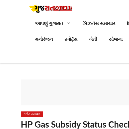
Skip
to
content
આપણું ગુજરાત
બિઝનેસ સમાચાર
દ
મનોરંજન
સ્પોર્ટ્સ
ખેતી
યોજના
ગેજેટ સમાચાર
HP Gas Subsidy Status Chec