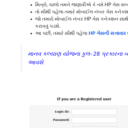
મિત્રો, ચાલો તમને જણાવીએ કે તમે HP ગેસ
તો સૌથી પહેલા તમારે મોબાઈલ નંબર ગેસ કનેક્શ
જો તમારો મોબાઈલ નંબર HP ગેસ કનેક્શન સાથે 
કરાવવું પડશે.
આ પછી, તમારે સૌથી પહેલા
HP ગેસની સત્તાવાર
માનવ કલ્યાણ યોજના કુલ–28 પ્રકારના 
આવશે