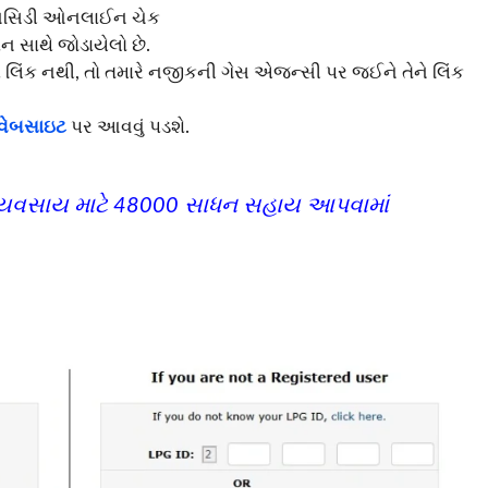
 સબસિડી ઓનલાઈન ચેક
ન સાથે જોડાયેલો છે.
લિંક નથી, તો તમારે નજીકની ગેસ એજન્સી પર જઈને તેને લિંક
 વેબસાઇટ
પર આવવું પડશે.
વ્યવસાય માટે 48000 સાધન સહાય આપવામાં