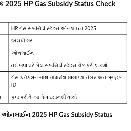
 2025 HP Gas Subsidy Status Check
HP ગેસ સબસિડી સ્ટેટસ ઓનલાઈન 2025
એચપી ગેસ
ઓનલાઈન
તમે બધા ઘરે બેઠા સબસિડી સ્ટેટસ ચેક કરી શકશો
ગેસ કનેક્શન સાથે નોંધાયેલ મોબાઇલ નંબર અને ગ્રાહક
ID
ન
કૃપા કરીને આ લેખ ધ્યાનથી વાંચો
રવું ઓનલાઈન 2025 HP Gas Subsidy Status