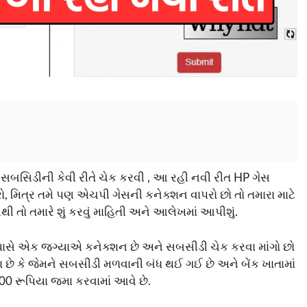
 સબસિડીની કેવી રીતે ચેક કરવી , આ રહી નવી રીત HP ગેસ
રો, મિત્ર તમે પણ એચપી ગેસની કનેક્શન વાપરો છો તો તમારા માટે
 તો તમારે શું કરવું માહિતી અને આલેખમાં આપીશું.
 પાસે એક જગ્યાએ કનેક્શન છે અને સબસીડી ચેક કરવા માંગો છો
ા છે કે જેમને સબસીડી મળવાની બંધ થઈ ગઈ છે અને બેંક ખાતામાં
00 રૂપિયા જમા કરવામાં આવે છે.