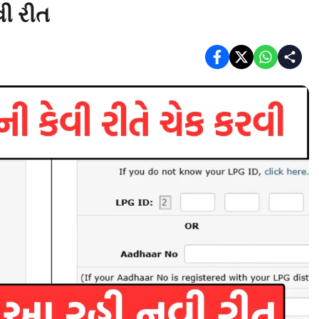
વી રીત