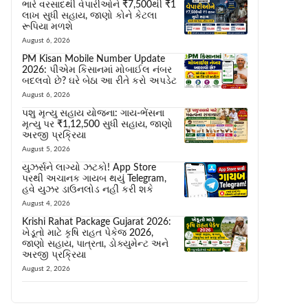
ભારે વરસાદથી વેપારીઓને ₹7,500થી ₹1
લાખ સુધી સહાય, જાણો કોને કેટલા
રૂપિયા મળશે
August 6, 2026
PM Kisan Mobile Number Update
2026: પીએમ કિસાનમાં મોબાઈલ નંબર
બદલવો છે? ઘરે બેઠા આ રીતે કરો અપડેટ
August 6, 2026
પશુ મૃત્યુ સહાય યોજના: ગાય-ભેંસના
મૃત્યુ પર ₹1,12,500 સુધી સહાય, જાણો
અરજી પ્રક્રિયા
August 5, 2026
યુઝર્સને લાગ્યો ઝટકો! App Store
પરથી અચાનક ગાયબ થયું Telegram,
હવે યુઝર ડાઉનલોડ નહીં કરી શકે
August 4, 2026
Krishi Rahat Package Gujarat 2026:
ખેડૂતો માટે કૃષિ રાહત પેકેજ 2026,
જાણો સહાય, પાત્રતા, ડોક્યુમેન્ટ અને
અરજી પ્રક્રિયા
August 2, 2026