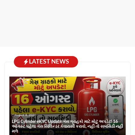
LATEST NEWS
August 8, 2026
LPG Cylinder eKYC Update:ગેસ ગ્રાહકો માટે મોટું અપડેટ! 16
ઓગસ્ટ પહેલા ગેસ સિલિન્ડર કેવાયસી કરાવો, નહીં તો સબસિડી નહીં
મળે