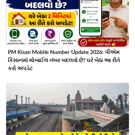
PM Kisan Mobile Number Update 2026: પીએમ
કિસાનમાં મોબાઈલ નંબર બદલવો છે? ઘરે બેઠા આ રીતે
કરો અપડેટ