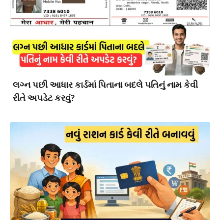
લગ્ન પછી આધાર કાર્ડમાં પિતાના બદલે પતિનું નામ કેવી
રીતે અપડેટ કરવું?