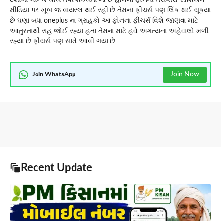
દેશોમાં લોન્ચ થાય તેવી શક્યતાઓ છે હાલમાં ફોનની તસવીરો સોશિયલ
મીડિયા પર ખૂબ જ વાયરલ થઈ રહી છે તેમના ફીચર્સ પણ લિંક થઈ ચૂક્યા
છે ઘણા બધા oneplus ના ગ્રાહકો આ ફોનના ફીચર્સ વિશે જાણવા માટે
આતુરતાથી રાહ જોઈ રહ્યા હતા તેમના માટે હવે અગત્યના અહેવાલો મળી
રહ્યા છે ફીચર્સ પણ સામે આવી ગયા છે
Join Now
Join WhatsApp
Recent Update