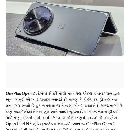
OnePlus Open 2 :
દેશનો સૌથી મોંઘો મોબાઇલ એટલે કે વન પ્લસ હાલ
ખૂબ જ ફરી એકવાર ચર્ચામાં આવ્યો છે કારણ કે ફોલ્ટેબલ ફોન લોન્ચ
થવા જઈ રહ્યો છે ટૂંક સમયમાં જ વિશ્વમાં લોન્ચ થાય તેવી શક્યતાઓ છે
ઘણા બધા દેશોમાં તેમના લુક સામે આવી ચૂક્યા છે સાથે જ તેમના ફીચર્સ
વિશે પણ માહિતી સામે આવી છે આપ સૌને જણાવી દઈએ તો આ ફોન
Oppo Find N5 નું રિબ્રાન્ડેડ વર્ઝન હશે સાથે જ OnePlus Open 2