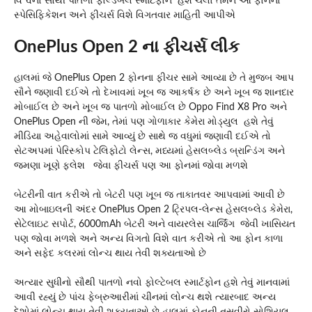
વિશ્વનો સૌથી પાતળો ફોલ્ડેબલ સ્માર્ટફોન હશે ચલો તમને આ ફોનના
સ્પેસિફિકેશન અને ફીચર્સ વિશે વિગતવાર માહિતી આપીએ
OnePlus Open 2 ના ફીચર્સ લીક
હાલમાં જે OnePlus Open 2 ફોનના ફીચર સામે આવ્યા છે તે મુજબ આપ
સૌને જણાવી દઈએ તો દેખાવમાં ખૂબ જ આકર્ષક છે અને ખૂબ જ શાનદાર
મોબાઈલ છે અને ખૂબ જ પાતળો મોબાઈલ છે Oppo Find X8 Pro અને
OnePlus Open ની જેમ, તેમાં પણ ગોળાકાર કેમેરા મોડ્યુલ હશે તેવું
મીડિયા અહેવાલોમાં સામે આવ્યું છે સાથે જ વધુમાં જણાવી દઈએ તો
સેટઅપમાં પેરિસ્કોપ ટેલિફોટો લેન્સ, મધ્યમાં હેસલબ્લેડ બ્રાન્ડિંગ અને
જમણા ખૂણે ફ્લેશ જેવા ફીચર્સ પણ આ ફોનમાં જોવા મળશે
બેટરીની વાત કરીએ તો બેટરી પણ ખૂબ જ તાકાતવર આપવામાં આવી છે
આ મોબાઇલની અંદર OnePlus Open 2 ટ્રિપલ-લેન્સ હેસલબ્લેડ કેમેરા,
સેટેલાઇટ સપોર્ટ, 6000mAh બેટરી અને વાયરલેસ ચાર્જિંગ જેવી ખાસિયત
પણ જોવા મળશે અને અન્ય વિગતો વિશે વાત કરીએ તો આ ફોન કાળા
અને સફેદ કલરમાં લોન્ચ થાય તેવી શક્યતાઓ છે
અત્યાર સુધીનો સૌથી પાતળો નવો ફોલ્ટેબલ સ્માર્ટફોન હશે તેવું માનવામાં
આવી રહ્યું છે પાંચ ફેબ્રુઆરીમાં ચીનમાં લોન્ચ થશે ત્યારબાદ અન્ય