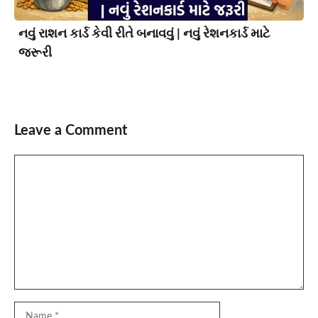
નવું રાશન કાર્ડ કેવી રીતે બનાવવું | નવું રેશનકાર્ડ માટે
જરૂરી
Leave a Comment
Comment
Name