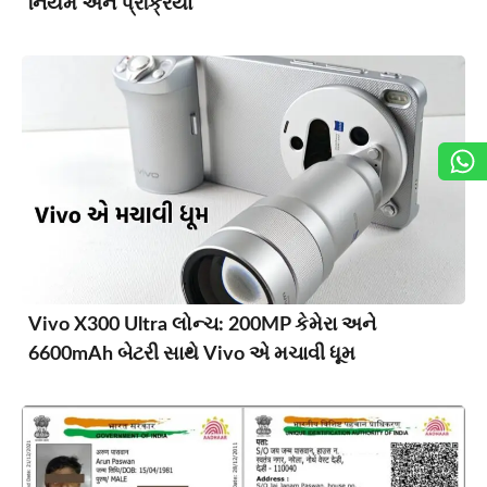
નિયમ અને પ્રક્રિયા
Vivo X300 Ultra લોન્ચ: 200MP કેમેરા અને
6600mAh બેટરી સાથે Vivo એ મચાવી ધૂમ