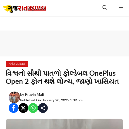
Skip
Me
to
content
ગેજેટ સમાચાર
વિશ્વનો સૌથી પાતળો ફોલ્ડેબલ OnePlus
Open 2 ફોન થશે લોન્ચ, જાણો ખાસિયત
by
Pravin Mali
Published On: January 20, 2025 1:39 pm