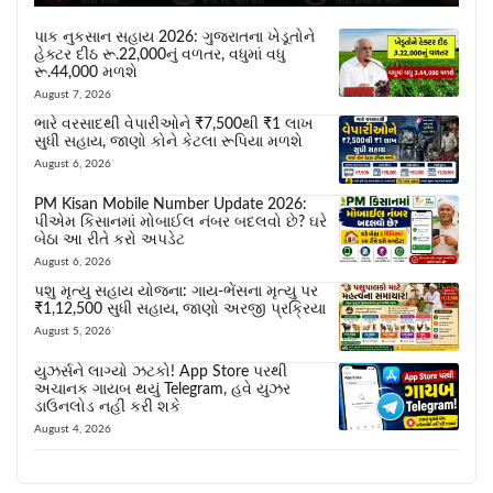
પાક નુકસાન સહાય 2026: ગુજરાતના ખેડૂતોને
હેક્ટર દીઠ રૂ.22,000નું વળતર, વધુમાં વધુ
રૂ.44,000 મળશે
August 7, 2026
ભારે વરસાદથી વેપારીઓને ₹7,500થી ₹1 લાખ
સુધી સહાય, જાણો કોને કેટલા રૂપિયા મળશે
August 6, 2026
PM Kisan Mobile Number Update 2026:
પીએમ કિસાનમાં મોબાઈલ નંબર બદલવો છે? ઘરે
બેઠા આ રીતે કરો અપડેટ
August 6, 2026
પશુ મૃત્યુ સહાય યોજના: ગાય-ભેંસના મૃત્યુ પર
₹1,12,500 સુધી સહાય, જાણો અરજી પ્રક્રિયા
August 5, 2026
યુઝર્સને લાગ્યો ઝટકો! App Store પરથી
અચાનક ગાયબ થયું Telegram, હવે યુઝર
ડાઉનલોડ નહીં કરી શકે
August 4, 2026