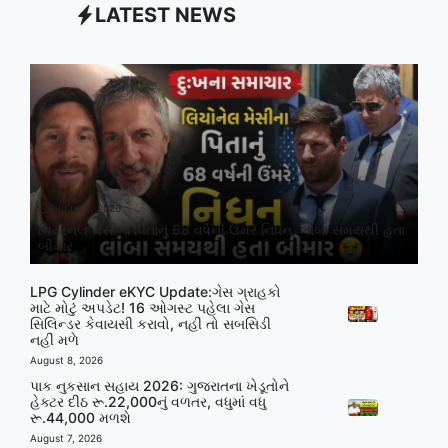
LATEST NEWS
August 8, 2026
લિયોનેલ મેસીના પિતાનું 68 વર્ષની ઉંમરે નિધન, લાંબા સમયથી હતા
બીમાર
LPG Cylinder eKYC Update:ગેસ ગ્રાહકો
માટે મોટું અપડેટ! 16 ઓગસ્ટ પહેલા ગેસ
સિલિન્ડર કેવાયસી કરાવો, નહીં તો સબસિડી
નહીં મળે
August 8, 2026
પાક નુકસાન સહાય 2026: ગુજરાતના ખેડૂતોને
હેક્ટર દીઠ રૂ.22,000નું વળતર, વધુમાં વધુ
રૂ.44,000 મળશે
August 7, 2026