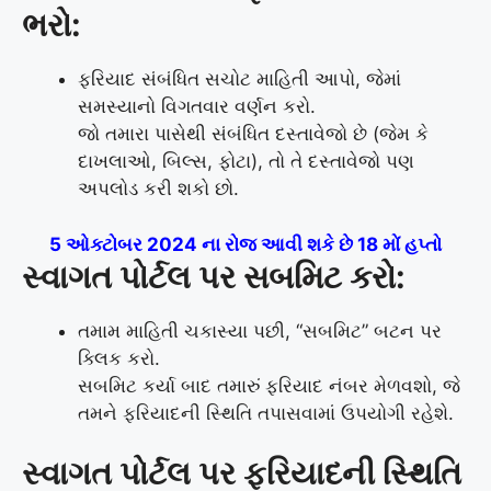
ભરો:
ફરિયાદ સંબંધિત સચોટ માહિતી આપો, જેમાં
સમસ્યાનો વિગતવાર વર્ણન કરો.
જો તમારા પાસેથી સંબંધિત દસ્તાવેજો છે (જેમ કે
દાખલાઓ, બિલ્સ, ફોટા), તો તે દસ્તાવેજો પણ
અપલોડ કરી શકો છો.
5 ઓક્ટોબર 2024 ના રોજ આવી શકે છે 18 મોં હપ્તો
સ્વાગત પોર્ટલ પર સબમિટ કરો:
તમામ માહિતી ચકાસ્યા પછી, “સબમિટ” બટન પર
ક્લિક કરો.
સબમિટ કર્યા બાદ તમારું ફરિયાદ નંબર મેળવશો, જે
તમને ફરિયાદની સ્થિતિ તપાસવામાં ઉપયોગી રહેશે.
સ્વાગત પોર્ટલ પર ફરિયાદની સ્થિતિ