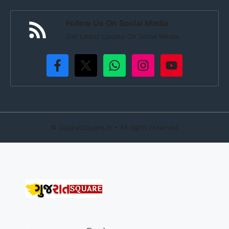
Follow Us On Social Media
Get Latest Update On Social Media
©
GujaratSquare.in
• All rights reserved