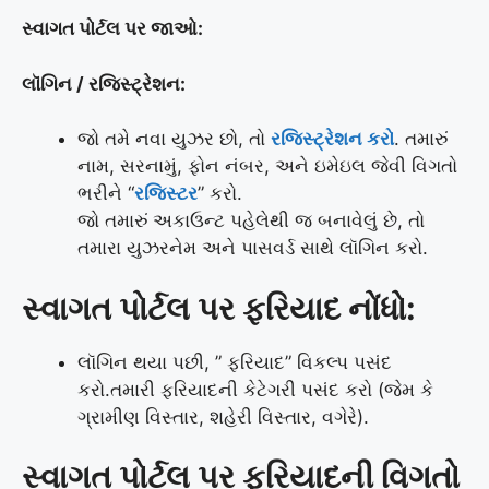
સ્વાગત પોર્ટલ પર જાઓ:
લૉગિન / રજિસ્ટ્રેશન:
જો તમે નવા યુઝર છો, તો
રજિસ્ટ્રેશન કરો
. તમારું
નામ, સરનામું, ફોન નંબર, અને ઇમેઇલ જેવી વિગતો
ભરીને “
રજિસ્ટર
” કરો.
જો તમારું અકાઉન્ટ પહેલેથી જ બનાવેલું છે, તો
તમારા યુઝરનેમ અને પાસવર્ડ સાથે લૉગિન કરો.
સ્વાગત પોર્ટલ પર ફરિયાદ નોંધો:
લૉગિન થયા પછી, ” ફરિયાદ” વિકલ્પ પસંદ
કરો.તમારી ફરિયાદની કેટેગરી પસંદ કરો (જેમ કે
ગ્રામીણ વિસ્તાર, શહેરી વિસ્તાર, વગેરે).
સ્વાગત પોર્ટલ પર ફરિયાદની વિગતો