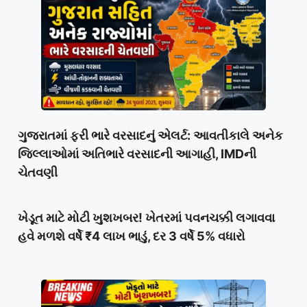
ગુજરાતમાં ફરી ભારે વરસાદનું એલર્ટ: આવતીકાલે અનેક
જિલ્લાઓમાં અતિભારે વરસાદની આગાહી, IMDની
ચેતવણી
ખેડૂત માટે મોટી ખુશખબર! ખેતરમાં પવનચક્કી લગાવવા
હવે મળશે વર્ષે ₹4 લાખ ભાડું, દર 3 વર્ષે 5% વધારો