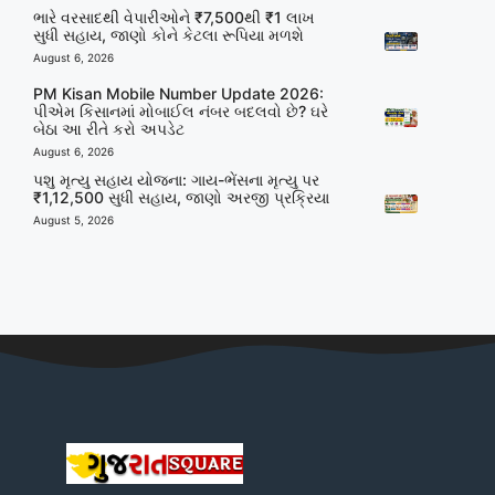
ભારે વરસાદથી વેપારીઓને ₹7,500થી ₹1 લાખ
સુધી સહાય, જાણો કોને કેટલા રૂપિયા મળશે
August 6, 2026
PM Kisan Mobile Number Update 2026:
પીએમ કિસાનમાં મોબાઈલ નંબર બદલવો છે? ઘરે
બેઠા આ રીતે કરો અપડેટ
August 6, 2026
પશુ મૃત્યુ સહાય યોજના: ગાય-ભેંસના મૃત્યુ પર
₹1,12,500 સુધી સહાય, જાણો અરજી પ્રક્રિયા
August 5, 2026