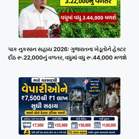
પાક નુકસાન સહાય 2026: ગુજરાતના ખેડૂતોને હેક્ટર
દીઠ રૂ.22,000નું વળતર, વધુમાં વધુ રૂ.44,000 મળશે