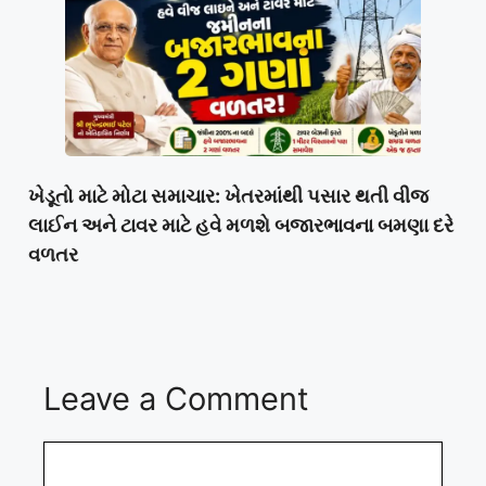
ખેડૂતો માટે મોટા સમાચાર: ખેતરમાંથી પસાર થતી વીજ
લાઈન અને ટાવર માટે હવે મળશે બજારભાવના બમણા દરે
વળતર
Leave a Comment
Comment