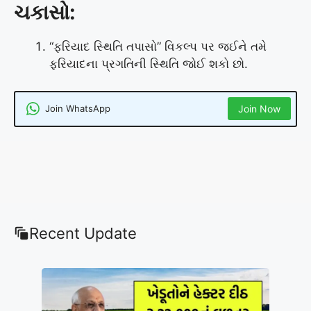
ચકાસો:
“ફરિયાદ સ્થિતિ તપાસો” વિકલ્પ પર જઈને તમે
ફરિયાદના પ્રગતિની સ્થિતિ જોઈ શકો છો.
Join WhatsApp
Join Now
Recent Update