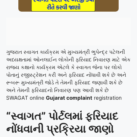
ગુજરાત સ્વાગત કાર્યક્રમ એ મુખ્યમંત્રી ભુપેન્દ્ર પટેલની
અધ્યક્ષતામાં ઓનલાઈન લોકોની ફરિયાદ નિવારણ માટે એક
રાજ્ય કક્ષાનો કાર્યક્રમ એટલે કે સ્વાગત જેના પર લોકો
પોતાનું રજીસ્ટ્રેશન કરી અને ફરિયાદ નોંધાવી શકે છે અને
રૂબરૂ મુખ્યમંત્રી જોડે તે તેમની ફરિયાદ જણાવી શકે છે
અને તેમની ફરિયાદનો નિવારણ પણ આવી શકે છે
SWAGAT online
Gujarat complaint
registration
“સ્વાગત” પોર્ટલમાં ફરિયાદ
નોંધવાની પ્રક્રિયા જાણો