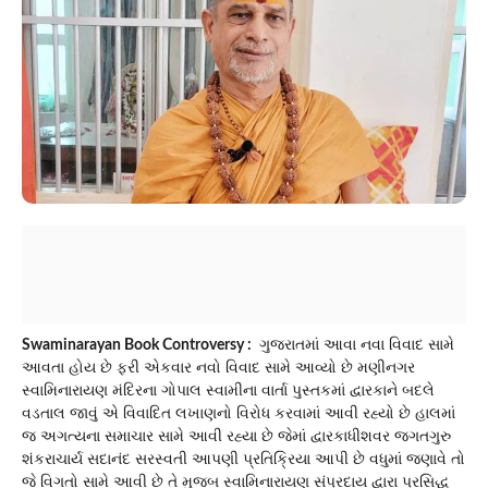
Swaminarayan Book Controversy :
ગુજરાતમાં આવા નવા વિવાદ સામે
આવતા હોય છે ફરી એકવાર નવો વિવાદ સામે આવ્યો છે મણીનગર
સ્વામિનારાયણ મંદિરના ગોપાલ સ્વામીના વાર્તા પુસ્તકમાં દ્વારકાને બદલે
વડતાલ જાવું એ વિવાદિત લખાણનો વિરોધ કરવામાં આવી રહ્યો છે હાલમાં
જ અગત્યના સમાચાર સામે આવી રહ્યા છે જેમાં દ્વારકાધીશવર જગતગુરુ
શંકરાચાર્ય સદાનંદ સરસ્વતી આપણી પ્રતિક્રિયા આપી છે વધુમાં જણાવે તો
જે વિગતો સામે આવી છે તે મુજબ સ્વામિનારાયણ સંપ્રદાય દ્વારા પ્રસિદ્ધ