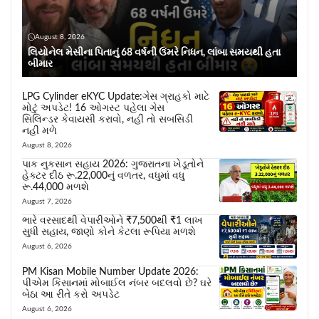
August 8, 2026
લિયોનેલ મેસીના પિતાનું 68 વર્ષની ઉંમરે નિધન, લાંબા સમયથી હતા
બીમાર
LPG Cylinder eKYC Update:ગેસ ગ્રાહકો માટે
મોટું અપડેટ! 16 ઓગસ્ટ પહેલા ગેસ
સિલિન્ડર કેવાયસી કરાવો, નહીં તો સબસિડી
નહીં મળે
August 8, 2026
પાક નુકસાન સહાય 2026: ગુજરાતના ખેડૂતોને
હેક્ટર દીઠ રૂ.22,000નું વળતર, વધુમાં વધુ
રૂ.44,000 મળશે
August 7, 2026
ભારે વરસાદથી વેપારીઓને ₹7,500થી ₹1 લાખ
સુધી સહાય, જાણો કોને કેટલા રૂપિયા મળશે
August 6, 2026
PM Kisan Mobile Number Update 2026:
પીએમ કિસાનમાં મોબાઈલ નંબર બદલવો છે? ઘરે
બેઠા આ રીતે કરો અપડેટ
August 6, 2026