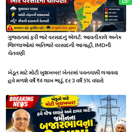
ગુજરાતમાં ફરી ભારે વરસાદનું એલર્ટ: આવતીકાલે અનેક
જિલ્લાઓમાં અતિભારે વરસાદની આગાહી, IMDની
ચેતવણી
ખેડૂત માટે મોટી ખુશખબર! ખેતરમાં પવનચક્કી લગાવવા
હવે મળશે વર્ષે ₹4 લાખ ભાડું, દર 3 વર્ષે 5% વધારો