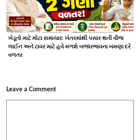
ખેડૂતો માટે મોટા સમાચાર: ખેતરમાંથી પસાર થતી વીજ
લાઈન અને ટાવર માટે હવે મળશે બજારભાવના બમણા દરે
વળતર
Leave a Comment
Comment