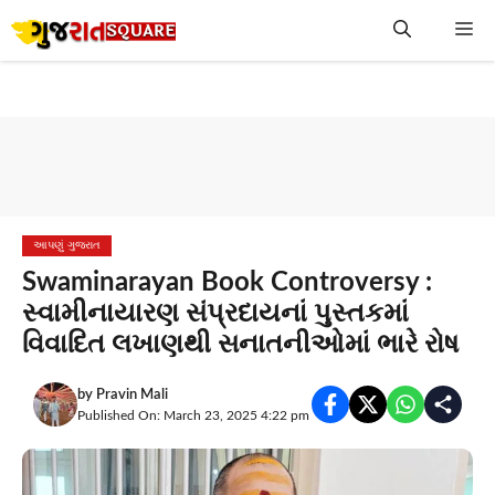
Skip
Me
to
content
આપણું ગુજરાત
Swaminarayan Book Controversy :
સ્વામીનાયારણ સંપ્રદાયનાં પુસ્તકમાં
વિવાદિત લખાણથી સનાતનીઓમાં ભારે રોષ
by
Pravin Mali
Published On: March 23, 2025 4:22 pm