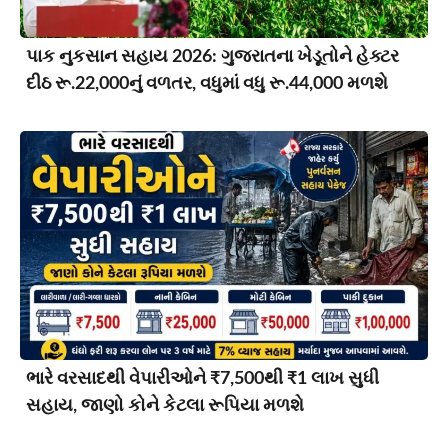
પાક નુકસાન સહાય 2026: ગુજરાતના ખેડૂતોને હેક્ટર
દીઠ રૂ.22,000નું વળતર, વધુમાં વધુ રૂ.44,000 મળશે
ભારે વરસાદથી વેપારીઓને ₹7,500થી ₹1 લાખ સુધી
સહાય, જાણો કોને કેટલા રૂપિયા મળશે