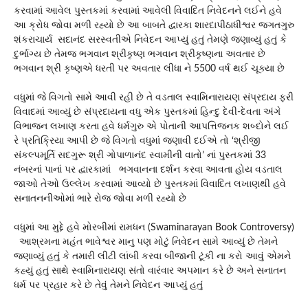
કરવામાં આવેલ પુસ્તકમાં કરવામાં આવેલી વિવાદિત નિવેદનને લઈને હવે
આ ક્રોધ જોવા મળી રહ્યો છે આ બાબતે દ્વારકા શારદાપીઠાધીશ્વર જગતગુરુ
શંકરાચાર્ય સદાનંદ સરસ્વતીએ નિવેદન આપ્યું હતું તેમણે જણાવ્યું હતું કે
દુર્ભાગ્ય છે તેમજ ભગવાન શ્રીકૃષ્ણ ભગવાન શ્રીકૃષ્ણના અવતાર છે
ભગવાન શ્રી કૃષ્ણએ ધરતી પર અવતાર લીધા ને 5500 વર્ષ થઈ ચૂક્યા છે
વધુમાં જે વિગતો સામે આવી રહી છે તે વડતાલ સ્વામિનારાયણ સંપ્રદાય ફરી
વિવાદમાં આવ્યું છે સંપ્રદાયના વધુ એક પુસ્તકમાં હિન્દુ દેવી-દેવતા અંગે
વિભાજન લખાણ કરતા હવે ધર્મગુરુ એ પોતાની આપત્તિજનક શબ્દોને લઈ
રે પ્રતિક્રિયા આપી છે જે વિગતો વધુમાં જણાવી દઈએ તો ‘શ્રીજી
સંકલ્પમૂર્તિ સદગુરૂ શ્રી ગોપાળાનંદ સ્વામીની વાતો’ નાં પુસ્તકમાં 33
નંબરનાં પાનાં પર દ્વારકામાં ભગવાનના દર્શન કરવા આવતા હોય વડતાલ
જાઓ તેઓ ઉલ્લેખ કરવામાં આવ્યો છે પુસ્તકમાં વિવાદિત લખાણથી હવે
સનાતનનીઓમાં ભારે રોજ જોવા મળી રહ્યો છે
વધુમાં આ મુદ્દે હવે મોરબીમાં રામધન (Swaminarayan Book Controversy)
આશ્રમના મહંત ભાવેશ્વર માનુ પણ મોટું નિવેદન સામે આવ્યું છે તેમને
જણાવ્યું હતું કે તમારી લીટી લાંબી કરવા બીજાની ટૂંકી ના કરો આવું એમને
કહ્યું હતું સાથે સ્વામિનારાયણ સંતો વારંવાર અપમાન કરે છે અને સનાતન
ધર્મ પર પ્રહાર કરે છે તેવું તેમને નિવેદન આપ્યું હતું