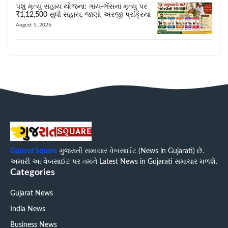
પશુ મૃત્યુ સહાય યોજના: ગાય-ભેંસના મૃત્યુ પર
₹1,12,500 સુધી સહાય, જાણો અરજી પ્રક્રિયા
August 5, 2026
Gujarat Square
ગુજરાતી સમાચાર વેબસાઈટ (News in Gujarati) છે.
અમારી આ વેબસાઈટ પર તમને Latest News in Gujarati સમાચાર મળશે.
Categories
Gujarat News
India News
Business News