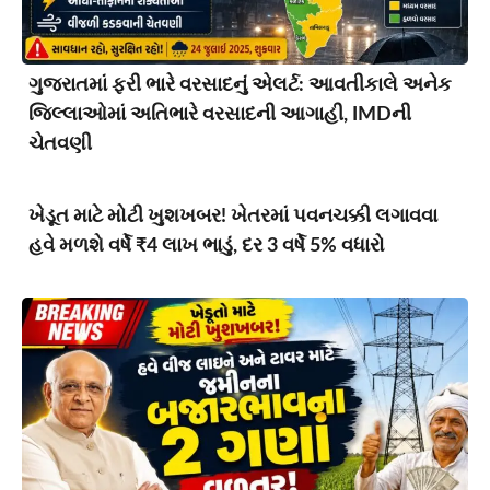
ગુજરાતમાં ફરી ભારે વરસાદનું એલર્ટ: આવતીકાલે અનેક
જિલ્લાઓમાં અતિભારે વરસાદની આગાહી, IMDની
ચેતવણી
ખેડૂત માટે મોટી ખુશખબર! ખેતરમાં પવનચક્કી લગાવવા
હવે મળશે વર્ષે ₹4 લાખ ભાડું, દર 3 વર્ષે 5% વધારો