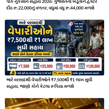
પાક નુકસાન સહાય 2026: ગુજરાતના ખેડૂતોને હેક્ટર
દીઠ રૂ.22,000નું વળતર, વધુમાં વધુ રૂ.44,000 મળશે
ભારે વરસાદથી વેપારીઓને ₹7,500થી ₹1 લાખ સુધી
સહાય, જાણો કોને કેટલા રૂપિયા મળશે