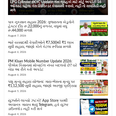
LPG Cylinder eKYC Update:ગેસ ગ્રાહકો માટે મોટું અપડેટ! 16
ઓગસ્ટ પહેલા ગેસ સિલિન્ડર કેવાયસી કરાવો, નહીં તો સબસિડી નહીં
મળે
પાક નુકસાન સહાય 2026: ગુજરાતના ખેડૂતોને
હેક્ટર દીઠ રૂ.22,000નું વળતર, વધુમાં વધુ
રૂ.44,000 મળશે
August 7, 2026
ભારે વરસાદથી વેપારીઓને ₹7,500થી ₹1 લાખ
સુધી સહાય, જાણો કોને કેટલા રૂપિયા મળશે
August 6, 2026
PM Kisan Mobile Number Update 2026:
પીએમ કિસાનમાં મોબાઈલ નંબર બદલવો છે? ઘરે
બેઠા આ રીતે કરો અપડેટ
August 6, 2026
પશુ મૃત્યુ સહાય યોજના: ગાય-ભેંસના મૃત્યુ પર
₹1,12,500 સુધી સહાય, જાણો અરજી પ્રક્રિયા
August 5, 2026
યુઝર્સને લાગ્યો ઝટકો! App Store પરથી
અચાનક ગાયબ થયું Telegram, હવે યુઝર
ડાઉનલોડ નહીં કરી શકે
August 4, 2026