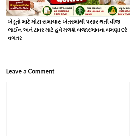
ખેડૂતો માટે મોટા સમાચાર: ખેતરમાંથી પસાર થતી વીજ
લાઈન અને ટાવર માટે હવે મળશે બજારભાવના બમણા દરે
વળતર
Leave a Comment
Comment