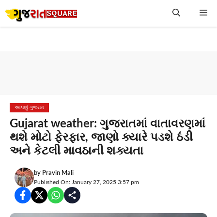
Skip
Me
to
content
આપણું ગુજરાત
Gujarat weather: ગુજરાતમાં વાતાવરણમાં
થશે મોટો ફેરફાર, જાણો ક્યારે પડશે ઠંડી
અને કેટલી માવઠાની શક્યતા
by
Pravin Mali
Published On: January 27, 2025 3:57 pm