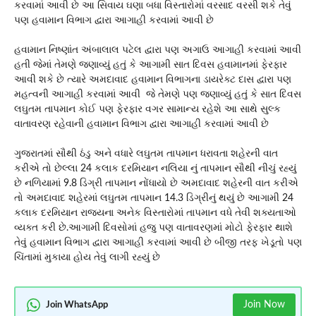
કરવામાં આવી છે આ સિવાય ઘણા બધા વિસ્તારોમાં વરસાદ વરસી શકે તેવું
પણ હવામાન વિભાગ દ્વારા આગાહી કરવામાં આવી છે
હવામાન નિષ્ણાંત અંબાલાલ પટેલ દ્વારા પણ અગાઉ આગાહી કરવામાં આવી
હતી જેમાં તેમણે જણાવ્યું હતું કે આગામી સાત દિવસ હવામાનમાં ફેરફાર
આવી શકે છે ત્યારે અમદાવાદ હવામાન વિભાગના ડાયરેક્ટ દાસ દ્વારા પણ
મહત્વની આગાહી કરવામાં આવી જે તેમણે પણ જણાવ્યું હતું કે સાત દિવસ
લઘુતમ તાપમાન કોઈ પણ ફેરફાર વગર સામાન્ય રહેશે આ સાથે સુલ્ક
વાતાવરણ રહેવાની હવામાન વિભાગ દ્વારા આગાહી કરવામાં આવી છે
ગુજરાતમાં સૌથી ઠંડુ અને વધારે લઘુતમ તાપમાન ધરાવતા શહેરની વાત
કરીએ તો છેલ્લા 24 કલાક દરમિયાન નલિયા નું તાપમાન સૌથી નીચું રહ્યું
છે નળિયામાં 9.8 ડિગ્રી તાપમાન નોંધાયો છે અમદાવાદ શહેરની વાત કરીએ
તો અમદાવાદ શહેરમાં લઘુતમ તાપમાન 14.3 ડિગ્રીનું થયું છે આગામી 24
કલાક દરમિયાન રાજ્યના અનેક વિસ્તારોમાં તાપમાન વધે તેવી શક્યતાઓ
વ્યક્ત કરી છે.આગામી દિવસોમાં હજુ પણ વાતાવરણમાં મોટો ફેરફાર થાશે
તેવું હવામાન વિભાગ દ્વારા આગાહી કરવામાં આવી છે બીજી તરફ ખેડૂતો પણ
ચિંતામાં મુકાયા હોય તેવું લાગી રહ્યું છે
Join Now
Join WhatsApp