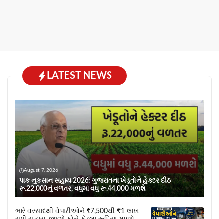
LATEST NEWS
August 7, 2026
પાક નુકસાન સહાય 2026: ગુજરાતના ખેડૂતોને હેક્ટર દીઠ
રૂ.22,000નું વળતર, વધુમાં વધુ રૂ.44,000 મળશે
ભારે વરસાદથી વેપારીઓને ₹7,500થી ₹1 લાખ