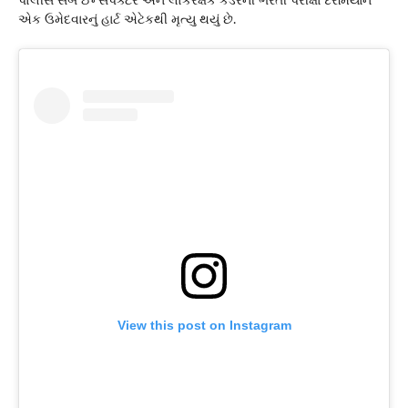
પોલીસ સબ ઈન્સપેક્ટર અને લોકરક્ષક કેડરની ભરતી પરીક્ષા દરમિયાન
એક ઉમેદવારનું હાર્ટ એટેકથી મૃત્યુ થયું છે.
View this post on Instagram