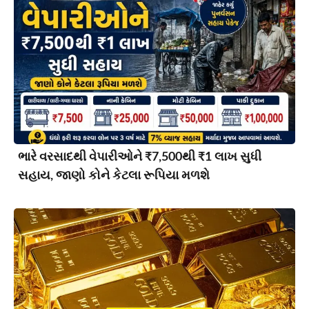
ભારે વરસાદથી વેપારીઓને ₹7,500થી ₹1 લાખ સુધી
સહાય, જાણો કોને કેટલા રૂપિયા મળશે