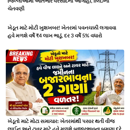
જિલ્લાઓમાં અતિભારે વરસાદની આગાહી, IMDની
ચેતવણી
ખેડૂત માટે મોટી ખુશખબર! ખેતરમાં પવનચક્કી લગાવવા
હવે મળશે વર્ષે ₹4 લાખ ભાડું, દર 3 વર્ષે 5% વધારો
ખેડૂતો માટે મોટા સમાચાર: ખેતરમાંથી પસાર થતી વીજ
લાઈન અને ટાવર માટે હવે મળશે બજારભાવના બમણા દરે