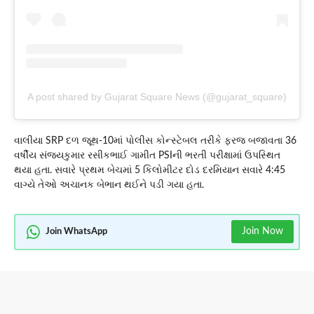
A post shared by Gujarat Square News (@gujarat_square)
વાલીયા SRP દળ જૂથ-10માં પોલીસ કોન્સ્ટેબલ તરીકે ફરજ બજાવતા 36
વર્ષીય સંજયકુમાર રસીકભાઈ ગામીત PSIની ભરતી પરીક્ષામાં ઉપસ્થિત
થયા હતા. સવારે પ્રથમ બેચમાં 5 કિલોમીટર દોડ દરમિયાન સવારે 4:45
વાગ્યે તેઓ અચાનક બેભાન થઈને પડી ગયા હતા.
Join Now
Join WhatsApp