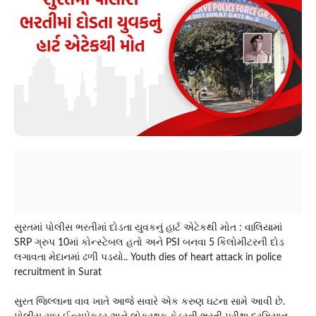
સુરતમાં પોલીસ ભરતીમાં દોડતા યુવકનું હાર્ટ એટેકથી મોત : વાલિયામાં
SRP ગ્રુપ 10માં કોન્સ્ટેબલ હતો અને PSI બનવા 5 કિલોમીટરની દોડ
લગાવતા મેદાનમાં ઢળી પડયો.. Youth dies of heart attack in police
recruitment in Surat
સુરત જિલ્લાના વાવ ખાતે આજે સવારે એક કરુણ ઘટના સામે આવી છે.