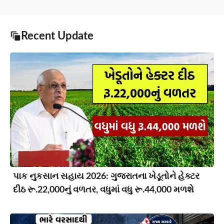
Recent Update
પાક નુકસાન સહાય 2026: ગુજરાતના ખેડૂતોને હેક્ટર
દીઠ રૂ.22,000નું વળતર, વધુમાં વધુ રૂ.44,000 મળશે