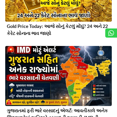
Gold Price Today: આજે સોનું કેટલું મોંઘું? 24 અને 22
કેરેટ સોનાના ભાવ જાણો
ગુજરાતમાં ફરી ભારે વરસાદનું એલર્ટ: આવતીકાલે અનેક