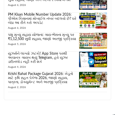
સુધી સહાય, જાણો કોને કેટલા રૂપિયા મળશે
August 6, 2026
PM Kisan Mobile Number Update 2026:
પીએમ કિસાનમાં મોબાઈલ નંબર બદલવો છે? ઘરે
બેઠા આ રીતે કરો અપડેટ
August 6, 2026
પશુ મૃત્યુ સહાય યોજના: ગાય-ભેંસના મૃત્યુ પર
₹1,12,500 સુધી સહાય, જાણો અરજી પ્રક્રિયા
August 5, 2026
યુઝર્સને લાગ્યો ઝટકો! App Store પરથી
અચાનક ગાયબ થયું Telegram, હવે યુઝર
ડાઉનલોડ નહીં કરી શકે
August 4, 2026
Krishi Rahat Package Gujarat 2026: ખેડૂતો
માટે કૃષિ રાહત પેકેજ 2026, જાણો સહાય,
પાત્રતા, ડોક્યુમેન્ટ અને અરજી પ્રક્રિયા
August 2, 2026