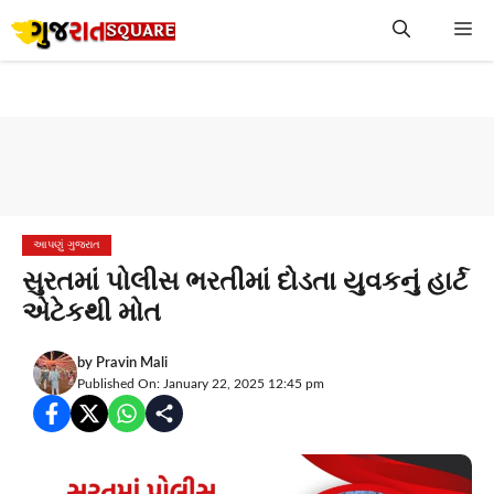
Skip
Me
to
content
આપણું ગુજરાત
સુરતમાં પોલીસ ભરતીમાં દોડતા યુવકનું હાર્ટ
એટેકથી મોત
by
Pravin Mali
Published On: January 22, 2025 12:45 pm