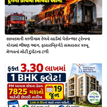
સાબરમતી કાળીગામ રેલવે યાર્ડમાં પેસેન્જર ટ્રેનના
કોચમાં ભીષણ આગ, ફાયરબ્રિગેડે સમયસર કાબૂ
મેળવતાં મોટી દુર્ઘટના ટળી