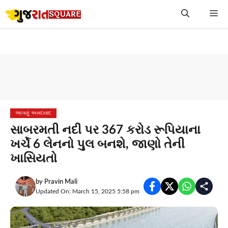
Skip
Me
to
content
આપણું અમદાવાદ
સાબરમતી નદી પર 367 કરોડ રૂપિયાના
ખર્ચે 6 લેનનો પુલ બનશે, જાણો તેની
ખાસિયતો
by
Pravin Mali
Updated On: March 15, 2025 5:58 pm