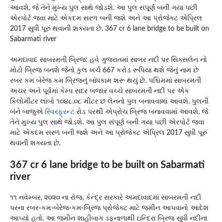
આવશે, જે તેને મુખ્ય પુલ સાથે જોડશે. આ પુલ સંપૂર્ણ બની ગયા પછી
એરપોર્ટ જવા માટે એકદમ સરળ બની જશે અને આ પ્રોજેક્ટ એપ્રિલ
2017 સુધી પૂરું થવાની શક્યતા છે. 367 cr 6 lane bridge to be built on
Sabarmati river
અમદાવાદ સાબરમતી બ્રિજ: હવે ગુજરાતમાં સાબર નદી પર સિક્સલેન નો
મોટો બ્રિજ બનશે જેનો કુલ ખર્ચ 667 કરોડ રૂપિયા થશે જેનું નામ છે
રબર કમ બેરેજ કમ બ્રિજનું બાંધકામ શરૂ થયું છે. પશ્ચિમમાં સાબરમતી
અચર અને પૂર્વમાં કેમ્પ સદર બજાર વચ્ચે સાબરમતી નદી પર એક
કિલોમીટર લાંબો ૧૦૪૮.૦૮ મીટર છ લેનનો પુલ બનાવવામાં આવશે. પુલની
બંને બાજુએ
રિવરફ્રન્ટ
રોડ પરથી એપ્રોચ બ્રિજ બનાવવામાં આવશે, જે
તેને મુખ્ય પુલ સાથે જોડશે. આ પુલ સંપૂર્ણ બની ગયા પછી એરપોર્ટ જવા
માટે એકદમ સરળ બની જશે અને આ પ્રોજેક્ટ એપ્રિલ 2017 સુધી પૂરું
થવાની શક્યતા છે.
367 cr 6 lane bridge to be built on Sabarmati
river
૧૧ નવેમ્બર, ૨૦૨૦ ના રોજ, કેન્દ્ર સરકારે અમદાવાદમાં સાબરમતી નદી
પરના રબર-કમ-બેરેજ-કમ-બ્રિજ પ્રોજેક્ટ માટે જમીન આપવાનો આદેશ
આપ્યો હતો. આ જમીન શાહીબાગ ડફનાળાથી ઇન્દિરા બ્રિજ સુધી નદીના