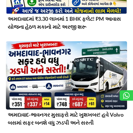
અમદાવાદમાં ₹3.30 લાખમાં 1 BHK ફ્લેટ! PM આવાસ
યોજના હેઠળ મકાનો માટે અરજી શરૂ
અમદાવાદ-ભાવનગર મુસાફરો માટે ખુશખબર! હવે Volvo
બસમાં સફર બનશે વધુ ઝડપી અને સસ્તી