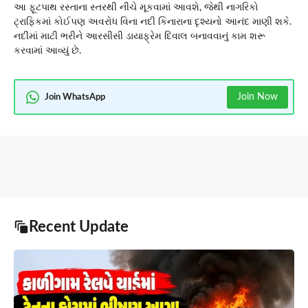
આ ફૂટપાથ રસ્તાના સ્તરથી નીચે મૂકવામાં આવશે, જેથી નાગરિકો
ટ્રાફિકમાં કોઈપણ અવરોધ વિના નદી કિનારાના દૃશ્યનો આનંદ માણી શકે.
નદીમાં માટી ભરીને આરસીસી ડાયાફ્રેમ દિવાલ બનાવવાનું કામ શરૂ
કરવામાં આવ્યું છે.
Join Now
Join WhatsApp
Recent Update