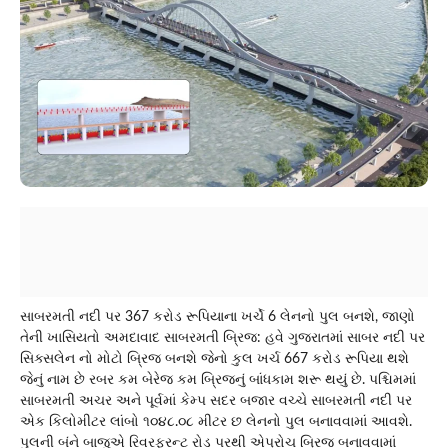
સાબરમતી નદી પર 367 કરોડ રૂપિયાના ખર્ચે 6 લેનનો પુલ બનશે, જાણો
તેની ખાસિયતો અમદાવાદ સાબરમતી બ્રિજ: હવે ગુજરાતમાં સાબર નદી પર
સિક્સલેન નો મોટો બ્રિજ બનશે જેનો કુલ ખર્ચ 667 કરોડ રૂપિયા થશે
જેનું નામ છે રબર કમ બેરેજ કમ બ્રિજનું બાંધકામ શરૂ થયું છે. પશ્ચિમમાં
સાબરમતી અચર અને પૂર્વમાં કેમ્પ સદર બજાર વચ્ચે સાબરમતી નદી પર
એક કિલોમીટર લાંબો ૧૦૪૮.૦૮ મીટર છ લેનનો પુલ બનાવવામાં આવશે.
પુલની બંને બાજુએ રિવરફ્રન્ટ રોડ પરથી એપ્રોચ બ્રિજ બનાવવામાં