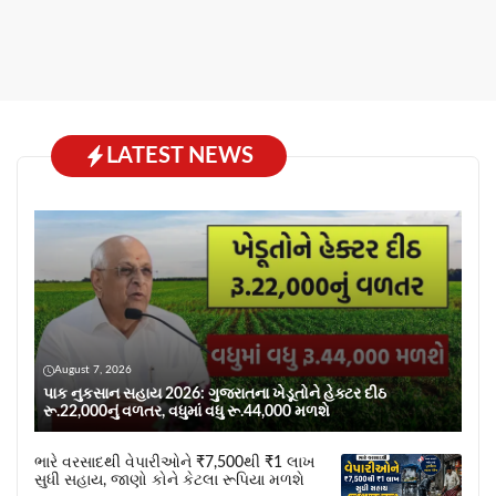
LATEST NEWS
August 7, 2026
પાક નુકસાન સહાય 2026: ગુજરાતના ખેડૂતોને હેક્ટર દીઠ
રૂ.22,000નું વળતર, વધુમાં વધુ રૂ.44,000 મળશે
ભારે વરસાદથી વેપારીઓને ₹7,500થી ₹1 લાખ
સુધી સહાય, જાણો કોને કેટલા રૂપિયા મળશે