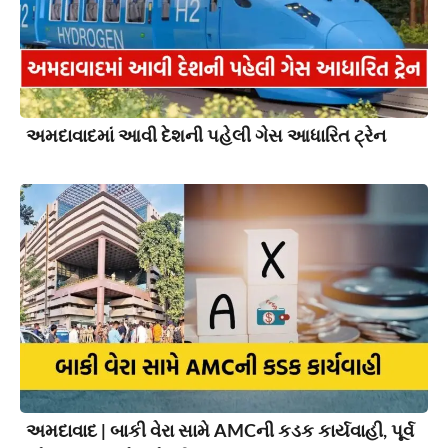
અમદાવાદમાં આવી દેશની પહેલી ગેસ આધારિત ટ્રેન
અમદાવાદ | બાકી વેરા સામે AMCની કડક કાર્યવાહી, પૂર્વ