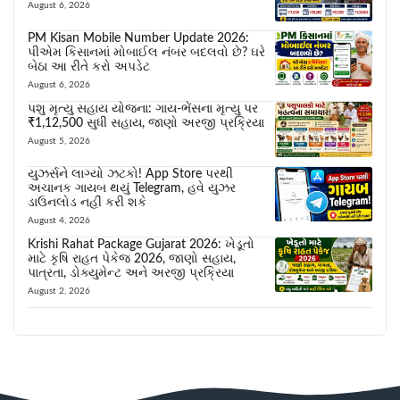
August 6, 2026
PM Kisan Mobile Number Update 2026:
પીએમ કિસાનમાં મોબાઈલ નંબર બદલવો છે? ઘરે
બેઠા આ રીતે કરો અપડેટ
August 6, 2026
પશુ મૃત્યુ સહાય યોજના: ગાય-ભેંસના મૃત્યુ પર
₹1,12,500 સુધી સહાય, જાણો અરજી પ્રક્રિયા
August 5, 2026
યુઝર્સને લાગ્યો ઝટકો! App Store પરથી
અચાનક ગાયબ થયું Telegram, હવે યુઝર
ડાઉનલોડ નહીં કરી શકે
August 4, 2026
Krishi Rahat Package Gujarat 2026: ખેડૂતો
માટે કૃષિ રાહત પેકેજ 2026, જાણો સહાય,
પાત્રતા, ડોક્યુમેન્ટ અને અરજી પ્રક્રિયા
August 2, 2026