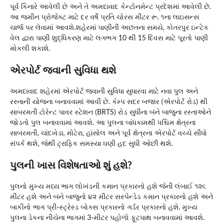
પૂર્વ કિનારે આવેલી છે અને તે અમદાવાદ કેન્ટોનમેન્ટ પ્રદેશમાં આવેલી છે.
આ જમીન પ્રોજેક્ટ માટે દર વર્ષે પ્રતિ ચોરસ મીટર રૂ. ૧ના લાઇસન્સ
ચાર્જ પર લેવામાં આવશે.શહેરમાં પાણીની અછતના સમયે, કોતરપુર ઇન્ટેક
વેલ દ્વારા પાણી શુદ્ધિકરણ માટે લગભગ 10 થી 15 દિવસ માટે પૂરતો પાણી
મોકલી શકાશે.
એરપોર્ટ જવાની સુવિધા થશે
અમદાવાદ શહેરમાં એરપોર્ટ જવાની સુવિધા સુધારવા માટે નવા પુલ અને
રસ્તાની યોજના બનાવવામાં આવી છે. કેમ્પ સદર બજાર (એરપોર્ટ રોડ) થી
સાબરમતી ટોરેન્ટ પાવર સ્ટેશન (BRTS) રોડ સુધીના બંને બાજુના રસ્તાઓને
જોડતો પુલ બનાવવામાં આવશે. આ પુલના બાંધકામથી પશ્ચિમ ક્ષેત્રના
સાબરમતી, ચાંદખેડા, મોટેરા, હાંસોલ અને પૂર્વ ક્ષેત્રના એરપોર્ટ વચ્ચે સીધો
સંપર્ક થશે, જેથી ટ્રાફિક સમસ્યા ઘણી હદ સુધી ઓછી થશે.
પુલની ખાસ વિશેષતાઓ શું હશે?
પુલનો મુખ્ય મધ્ય ભાગ લોખંડની કમાન પ્રકારનો હશે જેની લંબાઈ ૧૨૬
મીટર હશે અને બંને બાજુનો ૪૨ મીટર સસ્પેન્ડેડ કમાન પ્રકારનો હશે અને
બાકીનો ભાગ પ્રી-સ્ટ્રેસ્ડ બોક્સ પ્રકારનો ગર્ડર પ્રકારનો હશે. મુખ્ય
પુલના ડેકના નીચેના ભાગમાં 3-મીટર પહોળો ફૂટપાથ બનાવવામાં આવશે.