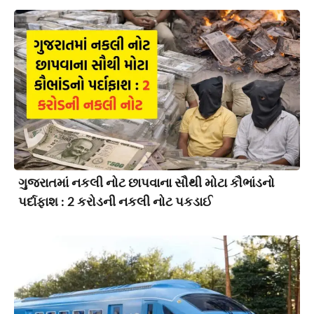
ગુજરાતમાં નકલી નોટ છાપવાના સૌથી મોટા કૌભાંડનો
પર્દાફાશ : 2 કરોડની નકલી નોટ પકડાઈ