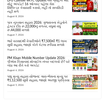
LPG Cylinder eKYC Update:ગેસ ગ્રાહકો માટે
મોટું અપડેટ! 16 ઓગસ્ટ પહેલા ગેસ
સિલિન્ડર કેવાયસી કરાવો, નહીં તો સબસિડી
નહીં મળે
August 8, 2026
પાક નુકસાન સહાય 2026: ગુજરાતના ખેડૂતોને
હેક્ટર દીઠ રૂ.22,000નું વળતર, વધુમાં વધુ
રૂ.44,000 મળશે
August 7, 2026
ભારે વરસાદથી વેપારીઓને ₹7,500થી ₹1 લાખ
સુધી સહાય, જાણો કોને કેટલા રૂપિયા મળશે
August 6, 2026
PM Kisan Mobile Number Update 2026:
પીએમ કિસાનમાં મોબાઈલ નંબર બદલવો છે? ઘરે
બેઠા આ રીતે કરો અપડેટ
August 6, 2026
પશુ મૃત્યુ સહાય યોજના: ગાય-ભેંસના મૃત્યુ પર
₹1,12,500 સુધી સહાય, જાણો અરજી પ્રક્રિયા
August 5, 2026