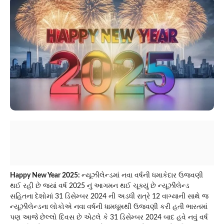
Happy New Year 2025:
ન્યૂઝીલેન્ડમાં નવા વર્ષની ધમાકેદાર ઉજવણી
થઈ રહી છે જ્યાં વર્ષ 2025 નું આગમન થઈ ચૂક્યું છે ન્યૂઝીલેન્ડ
સહિતના દેશોમાં 31 ડિસેમ્બર 2024 ની અડધી રાત્રે 12 વાગ્યાની સાથે જ
ન્યૂઝીલેન્ડના લોકોએ નવા વર્ષની ધામધૂમથી ઉજવણી કરી હતી ભારતમાં
પણ આજે છેલ્લો દિવસ છે એટલે કે 31 ડિસેમ્બર 2024 બાદ હવે નવું વર્ષ