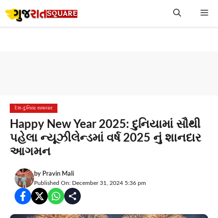
Skip
Me
to
content
દેશ-દુનિયા સમાચાર
Happy New Year 2025: દુનિયામાં સૌથી
પહેલા ન્યૂઝીલેન્ડમાં વર્ષ 2025 નું શાનદાર
આગમન
by
Pravin Mali
Published On: December 31, 2024 5:36 pm