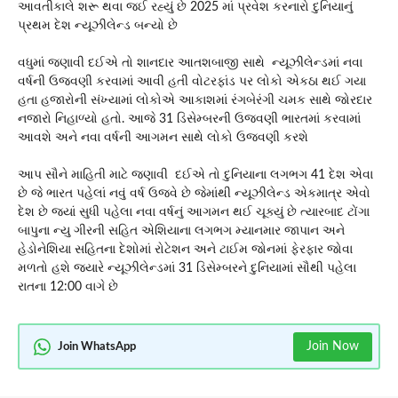
આવતીકાલે શરૂ થવા જઈ રહ્યું છે 2025 માં પ્રવેશ કરનારો દુનિયાનું
પ્રથમ દેશ ન્યૂઝીલેન્ડ બન્યો છે
વધુમાં જણાવી દઈએ તો શાનદાર આતશબાજી સાથે ન્યૂઝીલેન્ડમાં નવા
વર્ષની ઉજવણી કરવામાં આવી હતી વોટરફાંડ પર લોકો એકઠા થઈ ગયા
હતા હજારોની સંખ્યામાં લોકોએ આકાશમાં રંગબેરંગી ચમક સાથે જોરદાર
નજારો નિહાળ્યો હતો. આજે 31 ડિસેમ્બરની ઉજવણી ભારતમાં કરવામાં
આવશે અને નવા વર્ષની આગમન સાથે લોકો ઉજવણી કરશે
આપ સૌને માહિતી માટે જણાવી દઈએ તો દુનિયાના લગભગ 41 દેશ એવા
છે જે ભારત પહેલાં નવું વર્ષ ઉજવે છે જેમાંથી ન્યૂઝીલેન્ડ એકમાત્ર એવો
દેશ છે જ્યાં સુધી પહેલા નવા વર્ષનું આગમન થઈ ચૂક્યું છે ત્યારબાદ ટોંગા
બાપુના ન્યુ ગીરની સહિત એશિયાના લગભગ મ્યાનમાર જાપાન અને
હેડોનેશિયા સહિતના દેશોમાં રોટેશન અને ટાઈમ જોનમાં ફેરફાર જોવા
મળતો હશે જ્યારે ન્યૂઝીલેન્ડમાં 31 ડિસેમ્બરને દુનિયામાં સૌથી પહેલા
રાતના 12:00 વાગે છે
Join Now
Join WhatsApp