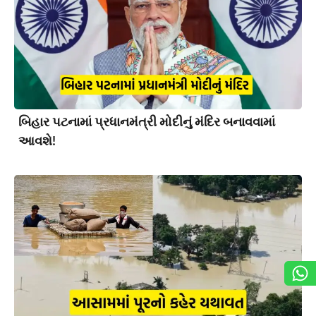
બિહાર પટનામાં પ્રધાનમંત્રી મોદીનું મંદિર બનાવવામાં
આવશે!