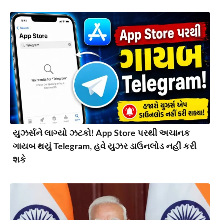
યુઝર્સને લાગ્યો ઝટકો! App Store પરથી અચાનક
ગાયબ થયું Telegram, હવે યુઝર ડાઉનલોડ નહીં કરી
શકે