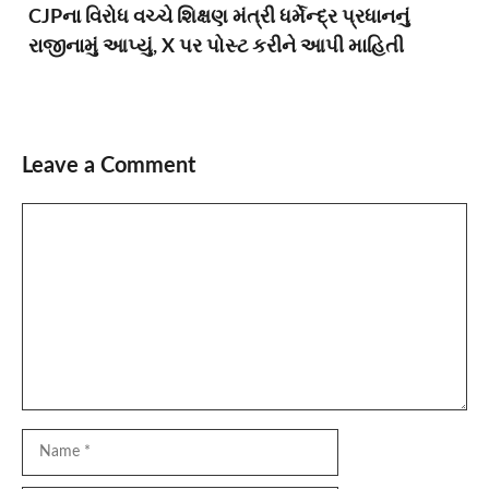
CJPના વિરોધ વચ્ચે શિક્ષણ મંત્રી ધર્મેન્દ્ર પ્રધાનનું
રાજીનામું આપ્યું, X પર પોસ્ટ કરીને આપી માહિતી
Leave a Comment
Comment
Name