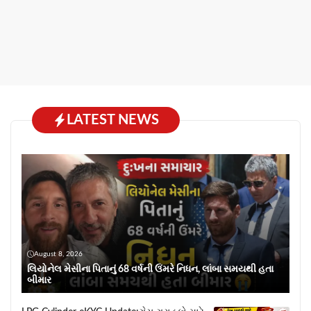
LATEST NEWS
August 8, 2026
લિયોનેલ મેસીના પિતાનું 68 વર્ષની ઉંમરે નિધન, લાંબા સમયથી હતા
બીમાર