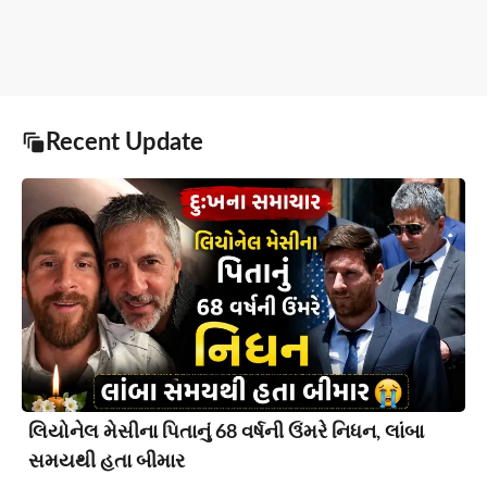
Recent Update
લિયોનેલ મેસીના પિતાનું 68 વર્ષની ઉંમરે નિધન, લાંબા
સમયથી હતા બીમાર