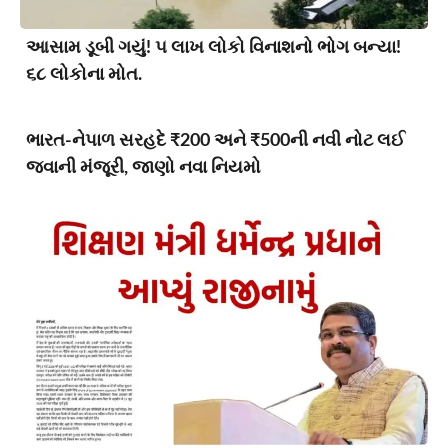
આસામ ડૂબી ગયું! ૫ લાખ લોકો વિનાશનો ભોગ બન્યા!
૬૮ લોકોના મોત.
ભારત-નેપાળ સરહદે ₹200 અને ₹500ની નવી નોટ લઈ
જવાની મંજૂરી, જાણો નવા નિયમો