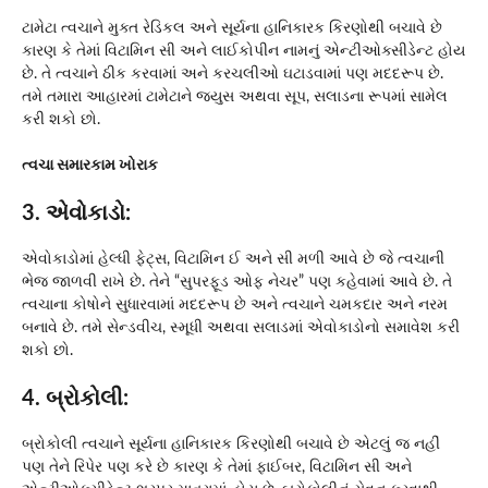
ટામેટા ત્વચાને મુક્ત રેડિકલ અને સૂર્યના હાનિકારક કિરણોથી બચાવે છે
કારણ કે તેમાં વિટામિન સી અને લાઈકોપીન નામનું એન્ટીઓક્સીડેન્ટ હોય
છે. તે ત્વચાને ઠીક કરવામાં અને કરચલીઓ ઘટાડવામાં પણ મદદરૂપ છે.
તમે તમારા આહારમાં ટામેટાને જ્યુસ અથવા સૂપ, સલાડના રૂપમાં સામેલ
કરી શકો છો.
ત્વચા સમારકામ ખોરાક
3. એવોકાડો:
એવોકાડોમાં હેલ્ધી ફેટ્સ, વિટામિન ઈ અને સી મળી આવે છે જે ત્વચાની
ભેજ જાળવી રાખે છે. તેને “સુપરફૂડ ઓફ નેચર” પણ કહેવામાં આવે છે. તે
ત્વચાના કોષોને સુધારવામાં મદદરૂપ છે અને ત્વચાને ચમકદાર અને નરમ
બનાવે છે. તમે સેન્ડવીચ, સ્મૂધી અથવા સલાડમાં એવોકાડોનો સમાવેશ કરી
શકો છો.
4. બ્રોકોલી:
બ્રોકોલી ત્વચાને સૂર્યના હાનિકારક કિરણોથી બચાવે છે એટલું જ નહીં
પણ તેને રિપેર પણ કરે છે કારણ કે તેમાં ફાઈબર, વિટામિન સી અને