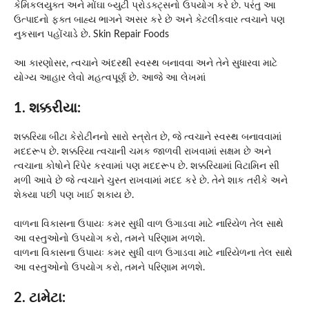
કેમિકલયુક્ત અને મોંઘા બ્યુટી પ્રોડક્ટ્સનો ઉપયોગ કરે છે. પરંતુ આ
ઉત્પાદનો ફક્ત બાહ્ય ભાગને અસર કરે છે અને કેટલીકવાર ત્વચાને પણ
નુકસાન પહોંચાડે છે. Skin Repair Foods
આ કારણોસર, ત્વચાને અંદરથી સ્વસ્થ બનાવવા અને તેને સુધારવા માટે
યોગ્ય આહાર લેવો મહત્વપૂર્ણ છે. આજે આ લેખમાં
1. શક્કરીયા:
શક્કરિયા બીટા કેરોટીનનો સારો સ્ત્રોત છે, જે ત્વચાને સ્વસ્થ બનાવવામાં
મદદરૂપ છે. શક્કરિયા ત્વચાની ચમક જાળવી રાખવામાં સક્ષમ છે અને
ત્વચાના કોષોને રિપેર કરવામાં પણ મદદરૂપ છે. શક્કરિયામાં વિટામિન સી
મળી આવે છે જે ત્વચાને ચુસ્ત રાખવામાં મદદ કરે છે. તેને શાક તરીકે અને
શેક્યા પછી પણ ખાઈ શકાય છે.
વાળના વિકાસના ઉપાયઃ કમર સુધી વાળ ઉગાડવા માટે નારિયેળ તેલ સાથે
આ વસ્તુઓનો ઉપયોગ કરો, તમને પરિણામ મળશે.
વાળના વિકાસના ઉપાયઃ કમર સુધી વાળ ઉગાડવા માટે નારિયેળના તેલ સાથે
આ વસ્તુઓનો ઉપયોગ કરો, તમને પરિણામ મળશે.
2. ટામેટા: