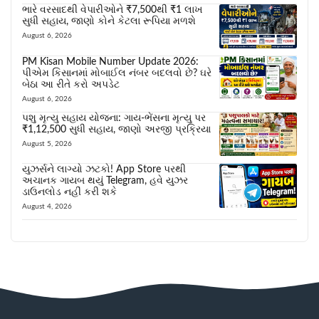
ભારે વરસાદથી વેપારીઓને ₹7,500થી ₹1 લાખ
સુધી સહાય, જાણો કોને કેટલા રૂપિયા મળશે
August 6, 2026
PM Kisan Mobile Number Update 2026:
પીએમ કિસાનમાં મોબાઈલ નંબર બદલવો છે? ઘરે
બેઠા આ રીતે કરો અપડેટ
August 6, 2026
પશુ મૃત્યુ સહાય યોજના: ગાય-ભેંસના મૃત્યુ પર
₹1,12,500 સુધી સહાય, જાણો અરજી પ્રક્રિયા
August 5, 2026
યુઝર્સને લાગ્યો ઝટકો! App Store પરથી
અચાનક ગાયબ થયું Telegram, હવે યુઝર
ડાઉનલોડ નહીં કરી શકે
August 4, 2026