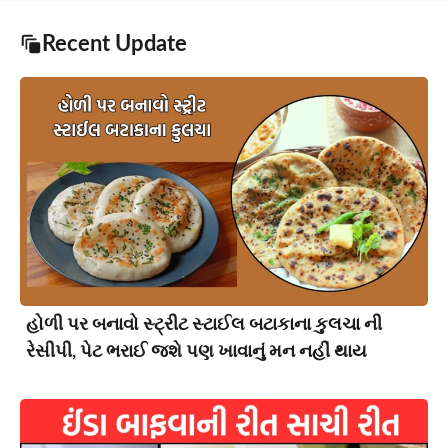
Recent Update
હોળી પર બનાવો સ્ટ્રીટ સ્ટાઈલ બટાકાના કુલચા ની
રેસીપી, પેટ ભરાઈ જશે પણ ખાવાનું મન નહીં થાય