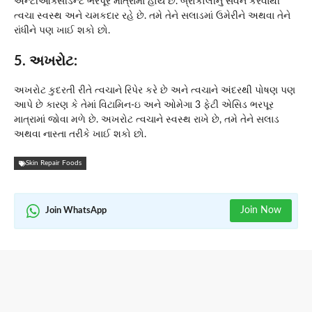
એન્ટીઓક્સીડેન્ટ ભરપૂર માત્રામાં હોય છે. બ્રોકોલીનું સેવન કરવાથી
ત્વચા સ્વસ્થ અને ચમકદાર રહે છે. તમે તેને સલાડમાં ઉમેરીને અથવા તેને
રાંધીને પણ ખાઈ શકો છો.
5. અખરોટ:
અખરોટ કુદરતી રીતે ત્વચાને રિપેર કરે છે અને ત્વચાને અંદરથી પોષણ પણ
આપે છે કારણ કે તેમાં વિટામિન-ઇ અને ઓમેગા 3 ફેટી એસિડ ભરપૂર
માત્રામાં જોવા મળે છે. અખરોટ ત્વચાને સ્વસ્થ રાખે છે, તમે તેને સલાડ
અથવા નાસ્તા તરીકે ખાઈ શકો છો.
Skin Repair Foods
Join Now
Join WhatsApp