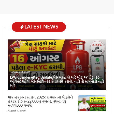
LATEST NEWS
August 8, 2026
LPG Cylinder eKYC Update:ગેસ ગ્રાહકો માટે મોટું અપડેટ! 16
ઓગસ્ટ પહેલા ગેસ સિલિન્ડર કેવાયસી કરાવો, નહીં તો સબસિડી નહીં
મળે
પાક નુકસાન સહાય 2026: ગુજરાતના ખેડૂતોને
હેક્ટર દીઠ રૂ.22,000નું વળતર, વધુમાં વધુ
રૂ.44,000 મળશે
August 7, 2026