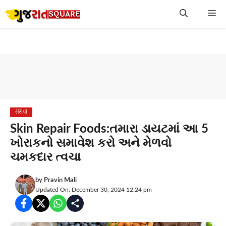
Skip
Me
to
content
રેસિપી
Skin Repair Foods:તમારા ડાયટમાં આ 5
ખોરાકનો સમાવેશ કરો અને મેળવો
ચમકદાર ત્વચા
by
Pravin Mali
Updated On: December 30, 2024 12:24 pm