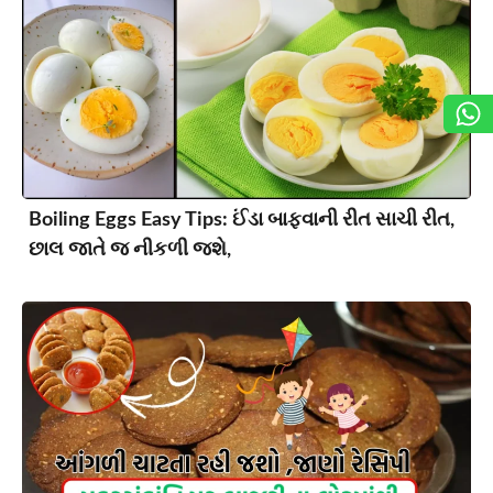
Boiling Eggs Easy Tips: ઈંડા બાફવાની રીત સાચી રીત,
છાલ જાતે જ નીકળી જશે,