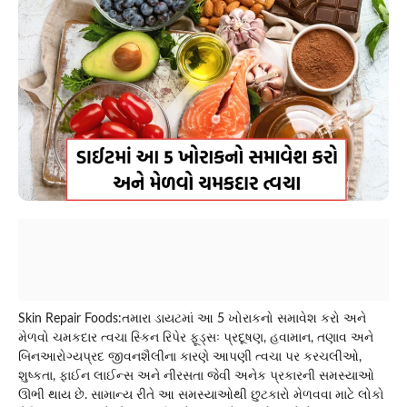
Skin Repair Foods:તમારા ડાયટમાં આ 5 ખોરાકનો સમાવેશ કરો અને
મેળવો ચમકદાર ત્વચા સ્કિન રિપેર ફૂડ્સઃ પ્રદૂષણ, હવામાન, તણાવ અને
બિનઆરોગ્યપ્રદ જીવનશૈલીના કારણે આપણી ત્વચા પર કરચલીઓ,
શુષ્કતા, ફાઈન લાઈન્સ અને નીરસતા જેવી અનેક પ્રકારની સમસ્યાઓ
ઊભી થાય છે. સામાન્ય રીતે આ સમસ્યાઓથી છુટકારો મેળવવા માટે લોકો