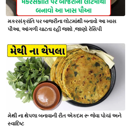
મકરસંક્રાંતિ પર બાજરીના લોટમાંથી બનાવો આ ખાસ
પૌઆ, આંગળી ચાટતા રહી જશો ,જાણો રેસિપી
મેથી ના થેપલા બનાવાની રીત એકદમ રૂ જેવા પોચાં અને
સ્વાદિષ્ટ