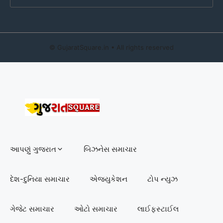
©
GujaratSquare.in
• All rights reserved
આપણું ગુજરાત
બિઝનેસ સમાચાર
દેશ-દુનિયા સમાચાર
એજ્યુકેશન
ટોપ ન્યુઝ
ગેજેટ સમાચાર
ઓટો સમાચાર
લાઈફસ્ટાઈલ