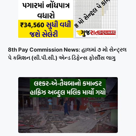
8th Pay Commission News: હાલમાં ૭ મો સેન્ટ્રલ
પે કમિશન (સી.પી.સી.) એન્ડ ડિફેન્સ ફોર્સીસ લાગુ