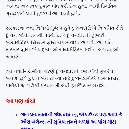
અથવા અચાનક દુકાન બંધ કરી દેતા હતા. આવી સ્થિતિમાં
ગ્રાહકોને ઘણી મુશ્કેલીઓ પડતી હતી.
સરકારના નવા નિયમો મુજબ હવે દુકાનદારોએ નિયમિત રીતે
દુકાન ખોલી રાખવી પડશે. દરેક દુકાનદારની હાજરી
બાયોમેટ્રિક સિસ્ટમ દ્વારા ચકાસવામાં આવશે. આ માટે
સરકાર દ્વારા દરેક દુકાનમાં બાયોમેટ્રિક મશીન લગાવવામાં
આવશે.
આ નવા નિયમોના કારણે દુકાનદારોને રજા લેવી મુશ્કેલ
બનશે. હવે દુકાન બંધ રાખવા માટે દુકાનદારોએ મામલતદાર
પાસેથી અગાઉથી પરવાનગી લેવી ફરજિયાત બનશે..
આ પણ વાંચો
જન ધન ખાતાની જેમ sbi i નું એકાઉન્ટ પણ આપે છે
ઝીરો બેલેન્સ ની સુવિધા તમને મળશે આ પાંચ મોટા
ફાયદા