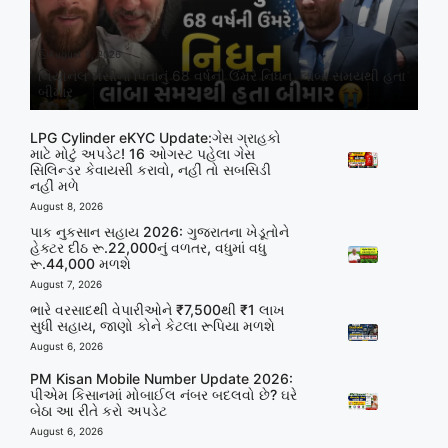
August 8, 2026
લિયોનેલ મેસીના પિતાનું 68 વર્ષની ઉંમરે નિધન, લાંબા સમયથી હતા
બીમાર
LPG Cylinder eKYC Update:ગેસ ગ્રાહકો
માટે મોટું અપડેટ! 16 ઓગસ્ટ પહેલા ગેસ
સિલિન્ડર કેવાયસી કરાવો, નહીં તો સબસિડી
નહીં મળે
August 8, 2026
પાક નુકસાન સહાય 2026: ગુજરાતના ખેડૂતોને
હેક્ટર દીઠ રૂ.22,000નું વળતર, વધુમાં વધુ
રૂ.44,000 મળશે
August 7, 2026
ભારે વરસાદથી વેપારીઓને ₹7,500થી ₹1 લાખ
સુધી સહાય, જાણો કોને કેટલા રૂપિયા મળશે
August 6, 2026
PM Kisan Mobile Number Update 2026:
પીએમ કિસાનમાં મોબાઈલ નંબર બદલવો છે? ઘરે
બેઠા આ રીતે કરો અપડેટ
August 6, 2026