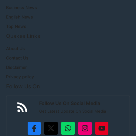
Business News
English News
Top News
Quakes Links
About Us
Contact Us
Disclaimer
Privacy policy
Follow Us On
Follow Us On Social Media
Get Latest Update On Social Media