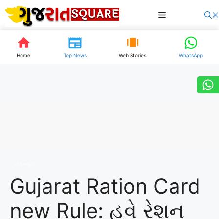
Skip
Menu
to
content
Home
Top News
Web Stories
WhatsApp
ટોપ ન્યુઝ
Gujarat Ration Card
new Rule: હવે રેશન