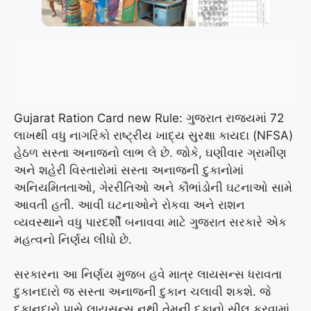
Gujarat Ration Card new Rule: ગુજરાત રાજ્યમાં 72
લાખથી વધુ નાગરિકો રાષ્ટ્રીય ખાદ્ય સુરક્ષા કાયદા (NFSA)
હેઠળ સસ્તા અનાજનો લાભ લે છે. જોકે, ઘણીવાર ગ્રામીણ
અને શહેરી વિસ્તારોમાં સસ્તા અનાજની દુકાનોમાં
અનિયમિતતાઓ, ગેરરીતિઓ અને કૌભાંડોની ઘટનાઓ સામે
આવતી હતી. આવી ઘટનાઓને રોકવા અને રાશન
વ્યવસ્થાને વધુ પારદર્શી બનાવવા માટે ગુજરાત સરકારે એક
મહત્વનો નિર્ણય લીધો છે.
સરકારના આ નિર્ણય મુજબ હવે માત્ર લાયસન્સ ધરાવતા
દુકાનદારો જ સસ્તા અનાજની દુકાન ચલાવી શકશે. જે
દુકાનદારો પાસે લાયસન્સ નથી તેમની દુકાનો સીલ કરવામાં