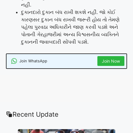
નહીં.
દુકાનદારો દુકાન બંધ રાખી શકશે નહીં. જો કોઈ
કારણસર દુકાન બંધ રાખવી જરૂરી હોય તો તેમણે
પહેલા પુરવઠા અધિકારીને જાણ કરવી પડશે અને
પોતાની ગેરહાજરીમાં અન્ય વિશ્વસનીય વ્યક્તિને
દુકાનની જવાબદારી સોંપવી પડશે.
Join WhatsApp
Join Now
Recent Update