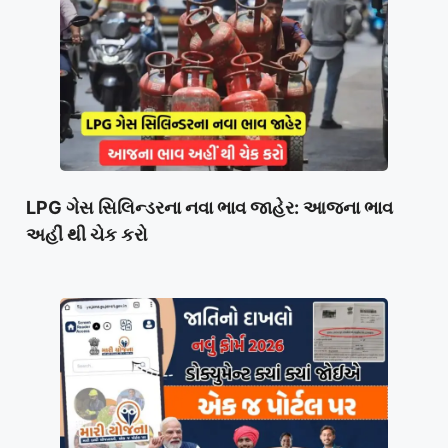
LPG ગેસ સિલિન્ડરના નવા ભાવ જાહેર: આજના ભાવ
અહીં થી ચેક કરો