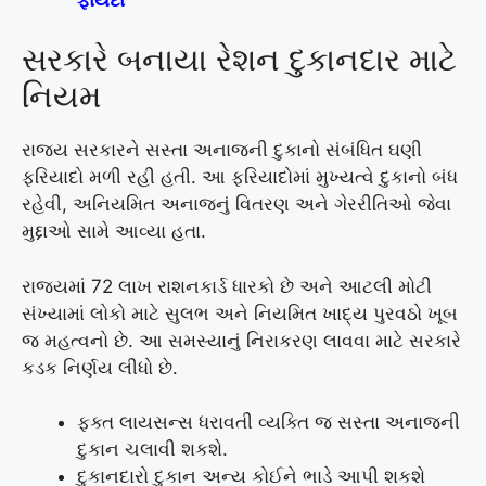
સરકારે બનાયા રેશન દુકાનદાર માટે
નિયમ
રાજ્ય સરકારને સસ્તા અનાજની દુકાનો સંબંધિત ઘણી
ફરિયાદો મળી રહી હતી. આ ફરિયાદોમાં મુખ્યત્વે દુકાનો બંધ
રહેવી, અનિયમિત અનાજનું વિતરણ અને ગેરરીતિઓ જેવા
મુદ્દાઓ સામે આવ્યા હતા.
રાજ્યમાં 72 લાખ રાશનકાર્ડ ધારકો છે અને આટલી મોટી
સંખ્યામાં લોકો માટે સુલભ અને નિયમિત ખાદ્ય પુરવઠો ખૂબ
જ મહત્વનો છે. આ સમસ્યાનું નિરાકરણ લાવવા માટે સરકારે
કડક નિર્ણય લીધો છે.
ફક્ત લાયસન્સ ધરાવતી વ્યક્તિ જ સસ્તા અનાજની
દુકાન ચલાવી શકશે.
દુકાનદારો દુકાન અન્ય કોઈને ભાડે આપી શકશે