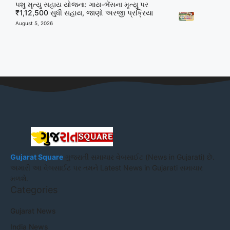
પશુ મૃત્યુ સહાય યોજના: ગાય-ભેંસના મૃત્યુ પર
₹1,12,500 સુધી સહાય, જાણો અરજી પ્રક્રિયા
August 5, 2026
Gujarat Square
ગુજરાતી સમાચાર વેબસાઈટ (News in Gujarati) છે.
અમારી આ વેબસાઈટ પર તમને Latest News in Gujarati સમાચાર
મળશે.
Categories
Gujarat News
India News