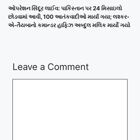
ઓપરેશન સિંદૂર લાઈવ: પાકિસ્તાન પર 24 મિસાઇલો
છોડવામાં આવી, 100 આતંકવાદીઓ માર્યા ગયા; લશ્કર-
એ-તૈયબાનો કમાન્ડર હાફિઝ અબ્દુલ મલિક માર્યો ગયો
Leave a Comment
Comment