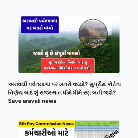
અરાવલી પર્વતમાળા પર ખતરો વધ્યો? સુપ્રીમ કોર્ટના
નિર્ણય બાદ શું રાજસ્થાન ધીમે ધીમે રણ બની જશે?
Save aravali news