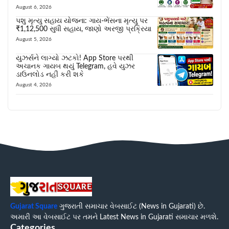
August 6, 2026
પશુ મૃત્યુ સહાય યોજના: ગાય-ભેંસના મૃત્યુ પર
₹1,12,500 સુધી સહાય, જાણો અરજી પ્રક્રિયા
August 5, 2026
યુઝર્સને લાગ્યો ઝટકો! App Store પરથી
અચાનક ગાયબ થયું Telegram, હવે યુઝર
ડાઉનલોડ નહીં કરી શકે
August 4, 2026
Gujarat Square
ગુજરાતી સમાચાર વેબસાઈટ (News in Gujarati) છે.
અમારી આ વેબસાઈટ પર તમને Latest News in Gujarati સમાચાર મળશે.
Categories