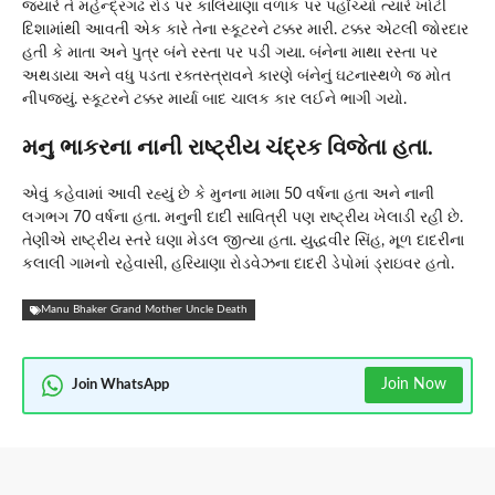
જ્યારે તે મહેન્દ્રગઢ રોડ પર કાલિયાણા વળાંક પર પહોંચ્યો ત્યારે ખોટી
દિશામાંથી આવતી એક કારે તેના સ્કૂટરને ટક્કર મારી. ટક્કર એટલી જોરદાર
હતી કે માતા અને પુત્ર બંને રસ્તા પર પડી ગયા. બંનેના માથા રસ્તા પર
અથડાયા અને વધુ પડતા રક્તસ્ત્રાવને કારણે બંનેનું ઘટનાસ્થળે જ મોત
નીપજ્યું. સ્કૂટરને ટક્કર માર્યા બાદ ચાલક કાર લઈને ભાગી ગયો.
મનુ ભાકરના નાની રાષ્ટ્રીય ચંદ્રક વિજેતા હતા.
એવું કહેવામાં આવી રહ્યું છે કે મુનના મામા 50 વર્ષના હતા અને નાની
લગભગ 70 વર્ષના હતા. મનુની દાદી સાવિત્રી પણ રાષ્ટ્રીય ખેલાડી રહી છે.
તેણીએ રાષ્ટ્રીય સ્તરે ઘણા મેડલ જીત્યા હતા. યુદ્ધવીર સિંહ, મૂળ દાદરીના
કલાલી ગામનો રહેવાસી, હરિયાણા રોડવેઝના દાદરી ડેપોમાં ડ્રાઇવર હતો.
Manu Bhaker Grand Mother Uncle Death
Join Now
Join WhatsApp