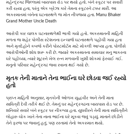
મહેન્દ્રગઢ જિલ્લામાં બાયપાસ રોડ પર થયો હતો. બંને સ્કૂટર પર સવારી
કરી રહ્યા હતા, પરંતુ એક બ્રેઝા કારે તેમના સ્કૂટરને ટક્કર મારી. આ
અકસ્માતમાં બંનેના ઘટનાસ્થળે જ મોત નીપજ્યા હતા. Manu Bhaker
Grand Mother Uncle Death
આરોપી કાર ચાલક ઘટનાસ્થળેથી ભાગી ગયો હતો. અકસ્માતની માહિતી
મળતા જ શહેર પોલીસ સ્ટેશનના ઇન્ચાર્જ ઘટનાસ્થળે પહોંચી ગયા હતા
અને મૃતદેહોને કબજે કરીને પોસ્ટમોર્ટમ માટે મોકલી આપ્યા હતા. પોલીસે
આરોપીઓની શોધ શરૂ કરી છે. જ્યારે અકસ્માતના સમાચાર મનુ ભાકરના
ઘરે પહોંચ્યા, ત્યારે શૂટરને ખેલ રત્ન મળવાની ખુશી શોકમાં ફેરવાઈ ગઈ.
મનુનો પરિવાર મહેન્દ્રગઢ જવા રવાના થઈ ગયો છે.
મૃતક તેની માતાને તેના ભાઈના ઘરે છોડવા જઈ રહ્યો
હતો
પ્રાપ્ત માહિતી અનુસાર, મૃતકોની ઓળખ યુદ્ધવીર અને તેની માતા
સાવિત્રી દેવી તરીકે થઈ છે. તેમનું ઘર મહેન્દ્રગઢના બાયપાસ રોડ પર છે.
શનિવારે સવારે બંને સ્કૂટર પર નીકળ્યા હતા. યુધવીરને તેની માતા સાવિત્રીને
લોહારુ ચોક ખાતે તેના નાના ભાઈના ઘરે મૂકવા જવું પડ્યું. માતાને છોડીને
તેને ફરજ પર જવાનું હતું, પણ રસ્તામાં તેનો અકસ્માત થયો.