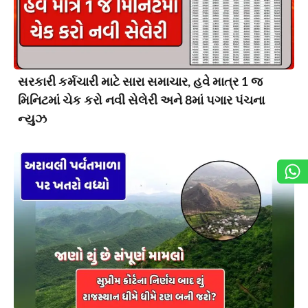
સરકારી કર્મચારી માટે સારા સમાચાર, હવે માત્ર 1 જ
મિનિટમાં ચેક કરો નવી સેલેરી અને 8માં પગાર પંચના
ન્યુઝ