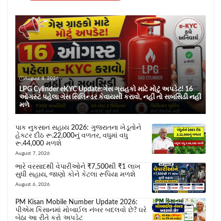
August 8, 2026
LPG Cylinder eKYC Update:ગેસ ગ્રાહકો માટે મોટું અપડેટ! 16
ઓગસ્ટ પહેલા ગેસ સિલિન્ડર કેવાયસી કરાવો, નહીં તો સબસિડી નહીં
મળે
પાક નુકસાન સહાય 2026: ગુજરાતના ખેડૂતોને
હેક્ટર દીઠ રૂ.22,000નું વળતર, વધુમાં વધુ
રૂ.44,000 મળશે
August 7, 2026
ભારે વરસાદથી વેપારીઓને ₹7,500થી ₹1 લાખ
સુધી સહાય, જાણો કોને કેટલા રૂપિયા મળશે
August 6, 2026
PM Kisan Mobile Number Update 2026:
પીએમ કિસાનમાં મોબાઈલ નંબર બદલવો છે? ઘરે
બેઠા આ રીતે કરો અપડેટ