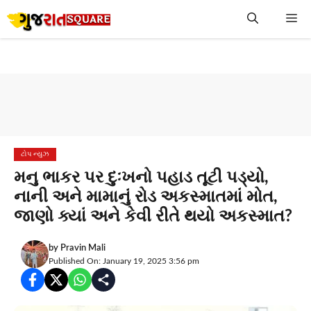
Skip
Me
to
content
ટોપ ન્યુઝ
મનુ ભાકર પર દુઃખનો પહાડ તૂટી પડ્યો,
નાની અને મામાનું રોડ અકસ્માતમાં મોત,
જાણો ક્યાં અને કેવી રીતે થયો અકસ્માત?
by
Pravin Mali
Published On: January 19, 2025 3:56 pm