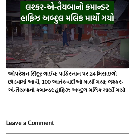
ઓપરેશન સિંદૂર લાઈવ: પાકિસ્તાન પર 24 મિસાઇલો
છોડવામાં આવી, 100 આતંકવાદીઓ માર્યા ગયા; લશ્કર-
એ-તૈયબાનો કમાન્ડર હાફિઝ અબ્દુલ મલિક માર્યો ગયો
Leave a Comment