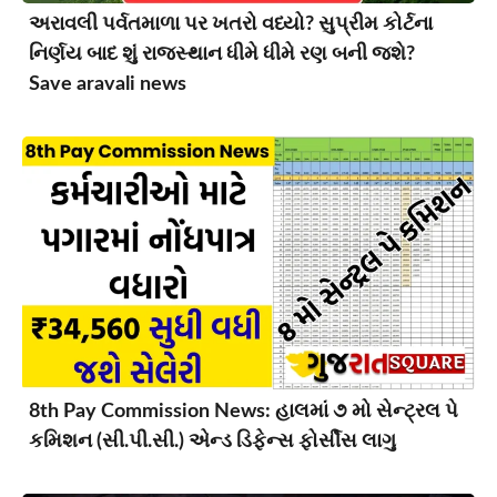
અરાવલી પર્વતમાળા પર ખતરો વધ્યો? સુપ્રીમ કોર્ટના
નિર્ણય બાદ શું રાજસ્થાન ધીમે ધીમે રણ બની જશે?
Save aravali news
8th Pay Commission News: હાલમાં ૭ મો સેન્ટ્રલ પે
કમિશન (સી.પી.સી.) એન્ડ ડિફેન્સ ફોર્સીસ લાગુ