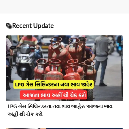
Recent Update
LPG ગેસ સિલિન્ડરના નવા ભાવ જાહેર: આજના ભાવ
અહીં થી ચેક કરો