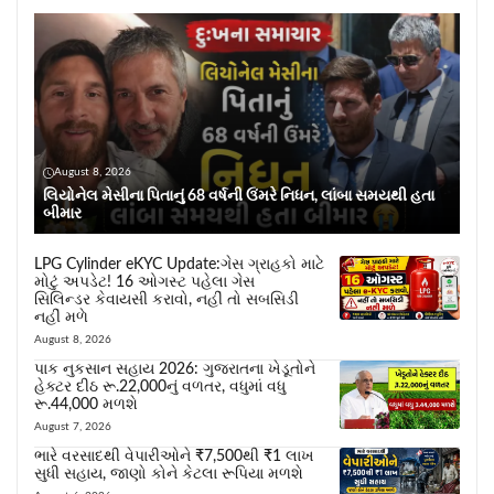
August 8, 2026
લિયોનેલ મેસીના પિતાનું 68 વર્ષની ઉંમરે નિધન, લાંબા સમયથી હતા
બીમાર
LPG Cylinder eKYC Update:ગેસ ગ્રાહકો માટે
મોટું અપડેટ! 16 ઓગસ્ટ પહેલા ગેસ
સિલિન્ડર કેવાયસી કરાવો, નહીં તો સબસિડી
નહીં મળે
August 8, 2026
પાક નુકસાન સહાય 2026: ગુજરાતના ખેડૂતોને
હેક્ટર દીઠ રૂ.22,000નું વળતર, વધુમાં વધુ
રૂ.44,000 મળશે
August 7, 2026
ભારે વરસાદથી વેપારીઓને ₹7,500થી ₹1 લાખ
સુધી સહાય, જાણો કોને કેટલા રૂપિયા મળશે