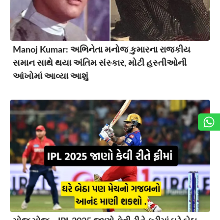
Manoj Kumar: અભિનેતા મનોજ કુમારના રાજકીય
સમાન સાથે થયા અંતિમ સંસ્કાર, મોટી હસ્તીઓની
આંખોમાં આવ્યા આશું