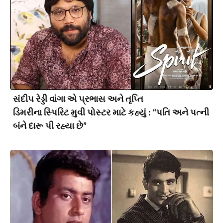
સંદીપ રેડ્ડી વાંગા એ પ્રભાસ અને તૃપ્તિ
ડિમરીના સ્પિરિટ મુવી પોસ્ટર માટે કહ્યું : “પતિ અને પત્ની
બંને દારૂ પી રહ્યા છે”