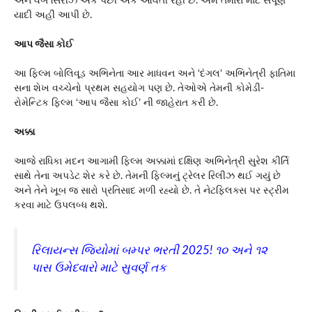
અને વેબ સિરીઝ એક પછી એક આવતી રહી છે. અમે તમારા માટે સંપૂર્ણ
યાદી અહીં આપી છે.
આપ જૈસા કોઈ
આ ફિલ્મ બોલિવૂડ અભિનેતા આર માધવન અને ‘દંગલ’ અભિનેત્રી ફાતિમા
સના શેખ વચ્ચેનો પ્રથમ સહયોગ પણ છે. તેઓએ તેમની કોમેડી-
રોમેન્ટિક ફિલ્મ ‘આપ જૈસા કોઈ’ ની જાહેરાત કરી છે.
અક્કા
આજે રાધિકા મદન આગામી ફિલ્મ અક્કામાં દક્ષિણ અભિનેત્રી સુરેશ કીર્તિ
સાથે તેના અપડેટ શેર કરે છે. તેમની ફિલ્મનું ટ્રેલર રિલીઝ થઈ ગયું છે
અને તેને ખૂબ જ સારો પ્રતિસાદ મળી રહ્યો છે. તે નેટફ્લિક્સ પર સ્ટ્રીમ
કરવા માટે ઉપલબ્ધ થશે.
રિલાયન્સ જિયોમાં બમ્પર ભરતી 2025! ૧૦ અને ૧૨
પાસ ઉમેદવારો માટે સુવર્ણ તક