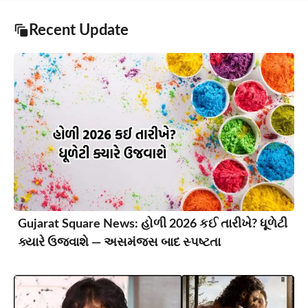
Recent Update
Gujarat Square News: હોળી 2026 કઈ તારીખે? ધૂળેટી
ક્યારે ઉજવાશે — અસમંજસ બાદ સ્પષ્ટતા