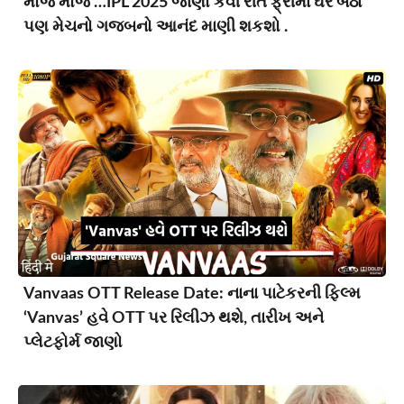
મોજ મોજ …IPL 2025 જાણો કેવી રીતે ફ્રીમાં ઘરે બેઠા
પણ મેચનો ગજબનો આનંદ માણી શકશો .
Vanvaas OTT Release Date: નાના પાટેકરની ફિલ્મ
‘Vanvas’ હવે OTT પર રિલીઝ થશે, તારીખ અને
પ્લેટફોર્મ જાણો