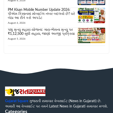
August 6, 2026
PM Kisan Mobile Number Update 2026:
પીએમ કિસાનમાં મોબાઈલ નંબર બદલવો છે? ઘરે
બેઠા આ રીતે કરો અપડેટ
August 6, 2026
પશુ મૃત્યુ સહાય યોજના: ગાય-ભેંસના મૃત્યુ પર
₹1,12,500 સુધી સહાય, જાણો અરજી પ્રક્રિયા
August 5, 2026
Gujarat Square
ગુજરાતી સમાચાર વેબસાઈટ (News in Gujarati) છે.
અમારી આ વેબસાઈટ પર તમને Latest News in Gujarati સમાચાર મળશે.
Categories