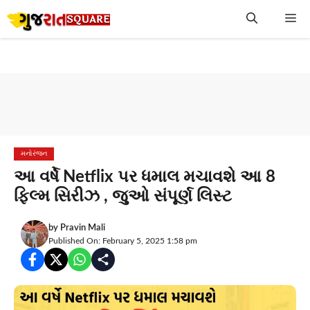
Skip
Me
to
content
મનોરંજન
આ વર્ષે Netflix પર ધમાલ મચાવશે આ 8
ફિલ્મ સિરીઝ , જુઓ સંપૂર્ણ લિસ્ટ
by
Pravin Mali
Published On: February 5, 2025 1:58 pm