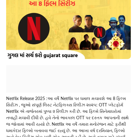
Netflix Release 2025 :આ વર્ષે Netflix પર ધમાલ મચાવશે આ 8 ફિલ્મ
સિરીઝ , જુઓ સંપૂર્ણ લિસ્ટ નેટફ્લિક્સ રિલીઝ ૨૦૨૫: OTT પ્લેટફોર્મ
Netflix એ તાજેતરમાં પુષ્પા ૨ રિલીઝ કરી છે. આ ફિલ્મે સિનેમાઘરોમાં
તબાહી મચાવી દીધી છે. હવે તેનો ભાવકાલ OTT પર દસ્તક આપતાની સાથે
જ જોવામાં આવી રહ્યો છે. Netflix આ વર્ષે તમારા મનોરંજન માટે ફરીથી
ધમાકેદાર ફિલ્મો બતાવવા જઈ રહ્યું છે. આ આખા વર્ષ દરમિયાન, ફિલ્મો