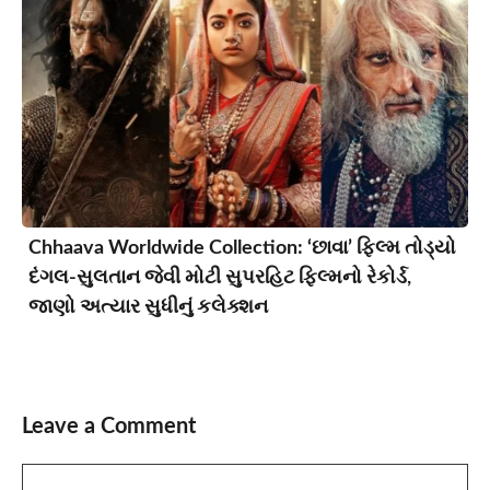
Chhaava Worldwide Collection: ‘છાવા’ ફિલ્મ તોડ્યો
દંગલ-સુલતાન જેવી મોટી સુપરહિટ ફિલ્મનો રેકોર્ડ,
જાણો અત્યાર સુધીનું કલેક્શન
Leave a Comment
Comment