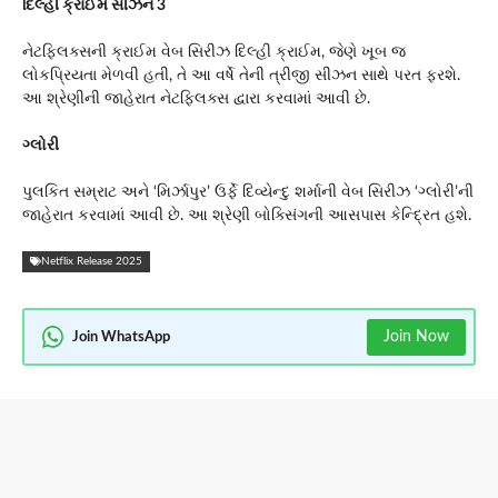
દિલ્હી ક્રાઈમ સીઝન 3
નેટફ્લિક્સની ક્રાઈમ વેબ સિરીઝ દિલ્હી ક્રાઈમ, જેણે ખૂબ જ
લોકપ્રિયતા મેળવી હતી, તે આ વર્ષે તેની ત્રીજી સીઝન સાથે પરત ફરશે.
આ શ્રેણીની જાહેરાત નેટફ્લિક્સ દ્વારા કરવામાં આવી છે.
ગ્લોરી
પુલકિત સમ્રાટ અને ‘મિર્ઝાપુર’ ઉર્ફે દિવ્યેન્દુ શર્માની વેબ સિરીઝ ‘ગ્લોરી’ની
જાહેરાત કરવામાં આવી છે. આ શ્રેણી બોક્સિંગની આસપાસ કેન્દ્રિત હશે.
Netflix Release 2025
Join Now
Join WhatsApp