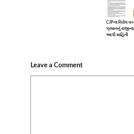
CJPના વિરોધ વચ્ચે
પ્રધાનનું રાજીનામ
આપી માહિતી
Leave a Comment
Comment