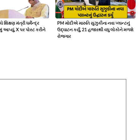
 શિક્ષણ મંત્રી ધર્મેન્દ્ર
PM મોદીએ મારુતિ સુઝુકીના નવા પ્લાન્ટનું
ું આપ્યું, X પર પોસ્ટ કરીને
ઉદ્ઘાટન કર્યું, 21 હજારથી વધુ લોકોને મળશે
રોજગાર