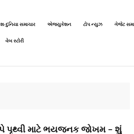
ેશ-દુનિયા સમાચાર
એજ્યુકેશન
ટોપ ન્યુઝ
ગેજેટ સમ
વેબ સ્ટોરી
 પૃથ્વી માટે ભયજનક જોખમ – શું