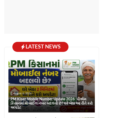
LATEST NEWS
August 6, 2026
PM Kisan Mobile Number Update 2026: પીએમ
કિસાનમાં મોબાઈલ નંબર બદલવો છે? ઘરે બેઠા આ રીતે કરો
અપડેટ