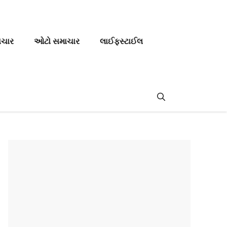
ાચાર
ઓટો સમાચાર
લાઈફસ્ટાઈલ