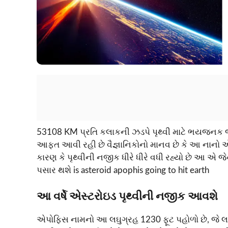
53108 KM પ્રતિ કલાકની ઝડપે પૃથ્વી માટે ભયજનક જ
આફત આવી રહી છે વૈજ્ઞાનિકોનો માનવ છે કે આ નાનો એસ્ટ
કારણ કે પૃથ્વીની નજીક ધીરે ધીરે વધી રહ્યો છે આ એ જ
પસાર થશે is asteroid apophis going to hit earth
આ વર્ષે એસ્ટરોઇડ પૃથ્વીની નજીક આવશે
એપોફિસ નામનો આ લઘુગ્રહ 1230 ફૂટ પહોળો છે, જે લગભ