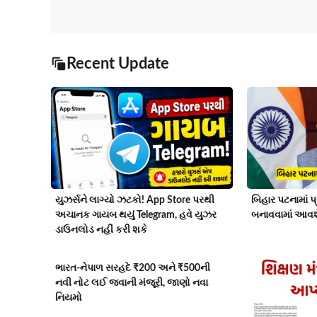
Recent Update
યુઝર્સને લાગ્યો ઝટકો! App Store પરથી
બિહાર પટનામાં પ્
અચાનક ગાયબ થયું Telegram, હવે યુઝર
બનાવવામાં આવશ
ડાઉનલોડ નહીં કરી શકે
ભારત-નેપાળ સરહદે ₹200 અને ₹500ની
નવી નોટ લઈ જવાની મંજૂરી, જાણો નવા
નિયમો