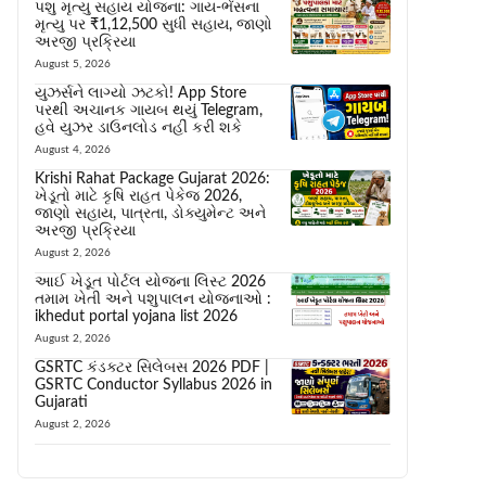
પશુ મૃત્યુ સહાય યોજના: ગાય-ભેંસના
મૃત્યુ પર ₹1,12,500 સુધી સહાય, જાણો
અરજી પ્રક્રિયા
August 5, 2026
યુઝર્સને લાગ્યો ઝટકો! App Store
પરથી અચાનક ગાયબ થયું Telegram,
હવે યુઝર ડાઉનલોડ નહીં કરી શકે
August 4, 2026
Krishi Rahat Package Gujarat 2026:
ખેડૂતો માટે કૃષિ રાહત પેકેજ 2026,
જાણો સહાય, પાત્રતા, ડોક્યુમેન્ટ અને
અરજી પ્રક્રિયા
August 2, 2026
આઈ ખેડૂત પોર્ટલ યોજના લિસ્ટ 2026
તમામ ખેતી અને પશુપાલન યોજનાઓ :
ikhedut portal yojana list 2026
August 2, 2026
GSRTC કંડક્ટર સિલેબસ 2026 PDF |
GSRTC Conductor Syllabus 2026 in
Gujarati
August 2, 2026