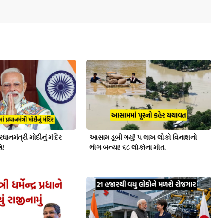
રધાનમંત્રી મોદીનું મંદિર
આસામ ડૂબી ગયું! ૫ લાખ લોકો વિનાશનો
ે!
ભોગ બન્યા! ૬૮ લોકોના મોત.