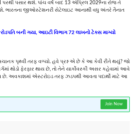
થ્વી પરથી પસાર થશે. પાંચ વર્ષ બાદ 13 એપ્રિલ 2029ના રોજ તે
થશે. ભારતના જીઓસ્ટેશનરી સેટેલાઇટ આનાથી વધુ અંતરે તૈનાત
ાત કરોડપતિ બની ગયા, આઇટી વિભાગ 72 લાખનો ટેક્સ માગ્યો
ાનક પૃથ્વી તરફ વળ્યો. હવે પ્રશ્ન એ છે કે આ કેવી રીતે થયું? જો
ગમાં થોડો ફેરફાર થાય છે, તો તેને યાર્કોવસ્કી અસર કહેવામાં આવે
છે. અવકાશમાં એસ્ટરોઇડ તરફ ઝડપથી આવતા પદાર્થો માટે આ
Join Now