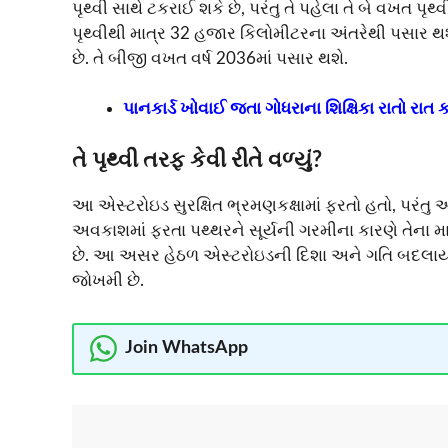
પૃથ્વી સાથે ટકરાઈ શકે છે, પરંતુ તે પહેલા તે બે વખત પૃ
પૃથ્વીથી માત્ર 32 હજાર કિલોમીટરના અંતરેથી પસાર 
છે. તે બીજી વખત વર્ષ 2036માં પસાર થશે.
પાનકાર્ડ ખોવાઈ જતા ગોધરાના શિક્ષિકા રાતો ર
તે પૃથ્વી તરફ કેવી રીતે વળ્યું?
આ એસ્ટરોઇડ સુરક્ષિત ભ્રમણકક્ષામાં ફરતો હતો, પરંતુ અચ
અવકાશમાં ફરતા પથ્થરને સૂર્યની ગરમીના કારણે તેના માર્
છે. આ અસર હેઠળ એસ્ટરોઇડની દિશા અને ગતિ બદલાય 
જોખમી છે.
Join WhatsApp