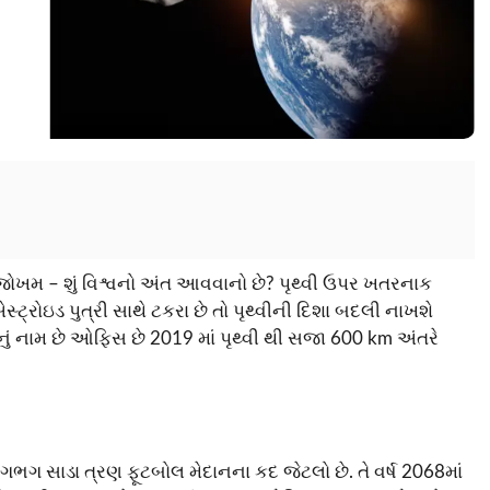
ોખમ – શું વિશ્વનો અંત આવવાનો છે? પૃથ્વી ઉપર ખતરનાક
્રોઇડ પુત્રી સાથે ટકરા છે તો પૃથ્વીની દિશા બદલી નાખશે
ેનું નામ છે ઓફિસ છે 2019 માં પૃથ્વી થી સજા 600 km અંતરે
ગ સાડા ત્રણ ફૂટબોલ મેદાનના કદ જેટલો છે. તે વર્ષ 2068માં