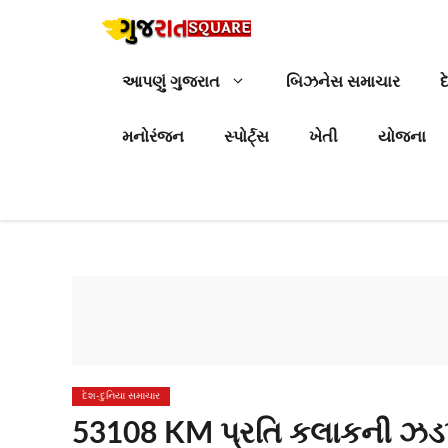
Skip
to
content
આપણું ગુજરાત
બિઝનેસ સમાચાર
દ
મનોરંજન
સ્પોર્ટ્સ
ખેતી
યોજના
દેશ-દુનિયા સમાચાર
53108 KM પ્રતિ કલાકની ઝડપે