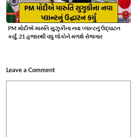
PM મોદીએ મારુતિ સુઝુકીના નવા પ્લાન્ટનું ઉદ્ઘાટન
કર્યું, 21 હજારથી વધુ લોકોને મળશે રોજગાર
Leave a Comment
Comment