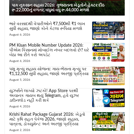
પાક નુકસાન સહાય 2026: ગુજરાતના ખેડૂતોને હેક્ટર દીઠ
રૂ.22,000નું વળતર, વધુમાં વધુ રૂ.44,000 મળશે
ભારે વરસાદથી વેપારીઓને ₹7,500થી ₹1 લાખ
સુધી સહાય, જાણો કોને કેટલા રૂપિયા મળશે
August 6, 2026
PM Kisan Mobile Number Update 2026:
પીએમ કિસાનમાં મોબાઈલ નંબર બદલવો છે? ઘરે
બેઠા આ રીતે કરો અપડેટ
August 6, 2026
પશુ મૃત્યુ સહાય યોજના: ગાય-ભેંસના મૃત્યુ પર
₹1,12,500 સુધી સહાય, જાણો અરજી પ્રક્રિયા
August 5, 2026
યુઝર્સને લાગ્યો ઝટકો! App Store પરથી
અચાનક ગાયબ થયું Telegram, હવે યુઝર
ડાઉનલોડ નહીં કરી શકે
August 4, 2026
Krishi Rahat Package Gujarat 2026: ખેડૂતો
માટે કૃષિ રાહત પેકેજ 2026, જાણો સહાય,
પાત્રતા, ડોક્યુમેન્ટ અને અરજી પ્રક્રિયા
August 2, 2026