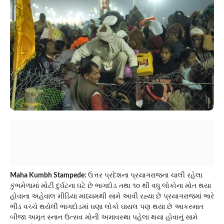
Maha Kumbh Stampede:
ઉત્તર પ્રદેશના પ્રયાગરાજના ચાલી રહેલા
કુંભમેળામાં મોટી દુર્ઘટના ઘટે છે ભાગદોડ તથા ૧૦ થી વધુ લોકોના મોત થયા
હોવાના અહેવાલ મીડિયા માધ્યમથી સામે આવી રહ્યા છે પ્રયાગરાજમાં ભારે
ભીડ વચ્ચે થયેલી ભાગદોડમાં ઘણા લોકો ઘાયલ પણ થયા છે આકસ્માત
બીજા અમૃત સ્નાન ઉત્સવ મોની અમાવસ્થા પહેલા થયા હોવાનું સામે