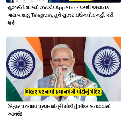
યુઝર્સને લાગ્યો ઝટકો! App Store પરથી અચાનક
ગાયબ થયું Telegram, હવે યુઝર ડાઉનલોડ નહીં કરી
શકે
બિહાર પટનામાં પ્રધાનમંત્રી મોદીનું મંદિર બનાવવામાં
આવશે!