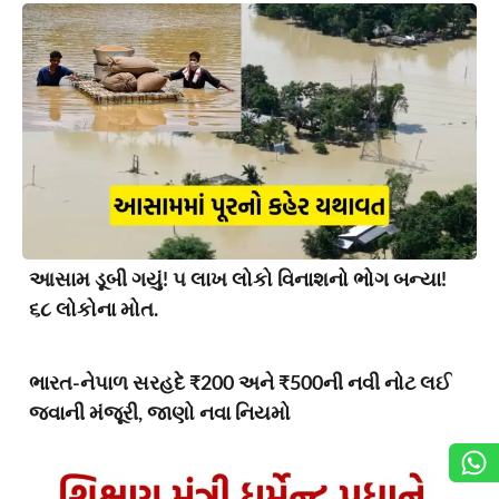
આસામ ડૂબી ગયું! ૫ લાખ લોકો વિનાશનો ભોગ બન્યા!
૬૮ લોકોના મોત.
ભારત-નેપાળ સરહદે ₹200 અને ₹500ની નવી નોટ લઈ
જવાની મંજૂરી, જાણો નવા નિયમો