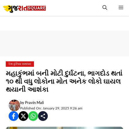
Skip
Me
to
content
દેશ-દુનિયા સમાચાર
મહાકુંભમાં બની મોટી દુર્ઘટના, ભાગદોડ થતાં
૧૦ થી વધુ લોકોના મોત અનેક લોકો ઘાયલ
થયાની આશંકા
by
Pravin Mali
Published On: January 29, 2025 9:26 am