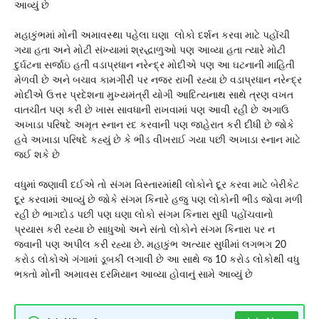
આવ્યું છે
મહાકુંભમાં મોની અમાવસ્થા પહેલા ઘણા લોકો દર્શન કરવા માટે પહોંચી
ગયા હતા અને મોટી સંખ્યામાં શ્રદ્ધાળુઓ પણ આવ્યા હતા ત્યારે મોટી
દુર્ઘટના સર્જાઇ હતી વડાપ્રધાન નરેન્દ્ર મોદીએ પણ આ ઘટનાની માહિતી
મેળવી છે અને બચાવ કામગીરી પર નજર રાખી રહ્યા છે વડાપ્રધાન નરેન્દ્ર
મોદીએ ઉત્તર પ્રદેશના મુખ્યમંત્રી યોગી આદિત્યનાથ સાથે ત્રણ વખત
વાતચીત પણ કરી છે ખાસ સાવધાની રાખવામાં પણ આવી રહી છે અગાઉ
અખાડા પરિષદે અમૃત સ્નાન રદ કરવાની પણ જાહેરાત કરી દીધી છે જોકે
હવે અખાડા પરિષદે કહ્યું છે કે ભીડ વીખરાઈ ગયા પછી અખાડા સ્નાન માટે
જઈ શકે છે
વધુમાં જણાવી દઈએ તો સંગમ વિસ્તારમાંથી લોકોને દૂર કરવા માટે બેરીકેટ
દૂર કરવામાં આવ્યું છે જોકે સંગમ કિનારે હજુ પણ લોકોની ભીડ જોવા મળી
રહી છે ભાગદોડ પછી પણ ઘણા લોકો સંગમ કિનારા સુધી પહોંચવાનો
પ્રયાસ કરી રહ્યા છે સાધુઓ અને સંતો લોકોને સંગમ કિનારા પર ન
જવાની પણ અપીલ કરી રહ્યા છે. મહાકુંભ અત્યાર સુધીમાં લગભગ 20
કરોડ લોકોએ ગંગામાં ડૂબકી લગાવી છે આ સાથે જ 10 કરોડ લોકોથી વધુ
ભક્તો મોની અમાવસ દરમિયાન આવ્યા હોવાનું સામે આવ્યું છે