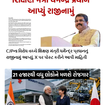
CJPના વિરોધ વચ્ચે શિક્ષણ મંત્રી ધર્મેન્દ્ર પ્રધાનનું
રાજીનામું આપ્યું, X પર પોસ્ટ કરીને આપી માહિતી