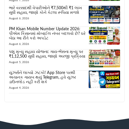
August 7, 2026
ભારે વરસાદથી વેપારીઓને ₹7,500થી ₹1 લાખ
સુધી સહાય, જાણો કોને કેટલા રૂપિયા મળશે
August 6, 2026
PM Kisan Mobile Number Update 2026:
પીએમ કિસાનમાં મોબાઈલ નંબર બદલવો છે? ઘરે
બેઠા આ રીતે કરો અપડેટ
August 6, 2026
પશુ મૃત્યુ સહાય યોજના: ગાય-ભેંસના મૃત્યુ પર
₹1,12,500 સુધી સહાય, જાણો અરજી પ્રક્રિયા
August 5, 2026
યુઝર્સને લાગ્યો ઝટકો! App Store પરથી
અચાનક ગાયબ થયું Telegram, હવે યુઝર
ડાઉનલોડ નહીં કરી શકે
August 4, 2026