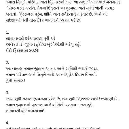
તમારા મિત્રો, પરિવાર અને પ્રિયજનો માટે આ યાદીમાંથી તમારું મનગમતું
મેસેજ પસંદ કરીને, તેમના દિવસને આક્રમણ અને ખુશીઓથી ભરપૂર
બનાવો. ક્રિસમસ પ્રેમ, શાંતિ અને સંવેદનાનું તહેવાર છે, અને આ
સંદેશાઓ તેની વાસ્તવિક ભાવનાને વ્યક્ત કરે છે.
1.
સાંતા તમારી દરેક ઇચ્છા પૂરી કરે
અને તમારું જીવન હંમેશા ખુશીઓથી ભરેલું રહે.
મેરી ક્રિસમસ 2024!
2.
આ નાતાલ તમારું જીવન આનંદ અને શાંતિથી ભરાઈ જાય.
તમારા પરિવાર અને મિત્રો સાથે આનંદપૂર્વક દિવસ વિતાવો.
હેપી નાતાલ!
3.
જ્યાં સુધી તમારા જીવનમાં પ્રેમ છે, ત્યાં સુધી ખ્રિસ્તમસની ઉજવણી છે.
તમારા જીવનમાં પ્રકાશ અને શાંતિનો પ્રભાવ સતત રહે.
નાતાલની શુભકામનાઓ!
4.