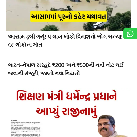
આસામ ડૂબી ગયું! ૫ લાખ લોકો વિનાશનો ભોગ બન્યા!
૬૮ લોકોના મોત.
ભારત-નેપાળ સરહદે ₹200 અને ₹500ની નવી નોટ લઈ
જવાની મંજૂરી, જાણો નવા નિયમો