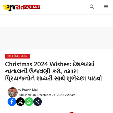
Skip
Me
to
content
દેશ-દુનિયા સમાચાર
Christmas 2024 Wishes: દેશભરમાં
નાતાલની ઉજવણી કરો, તમારા
પ્રિયજનોને શાયરી સાથે શુભેચ્છા પાઠવો
by
Pravin Mali
Published On: December 25, 2024 9:20 am