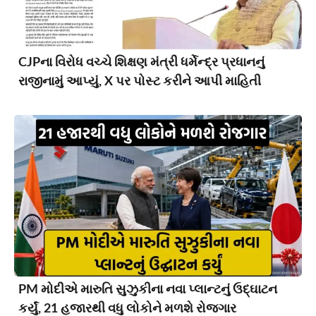
CJPના વિરોધ વચ્ચે શિક્ષણ મંત્રી ધર્મેન્દ્ર પ્રધાનનું
રાજીનામું આપ્યું, X પર પોસ્ટ કરીને આપી માહિતી
PM મોદીએ મારુતિ સુઝુકીના નવા પ્લાન્ટનું ઉદ્ઘાટન
કર્યું, 21 હજારથી વધુ લોકોને મળશે રોજગાર