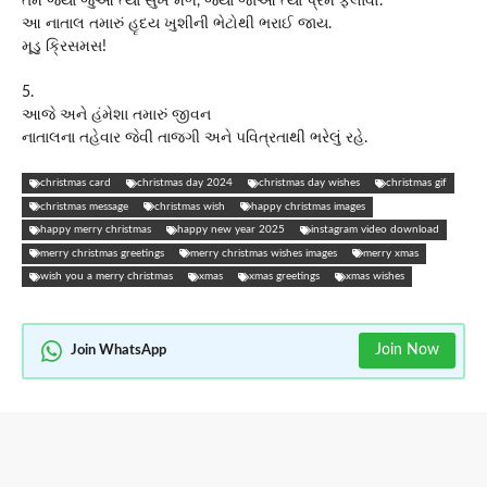
તમે જ્યાં જુઓ ત્યાં સુખ મળે, જ્યાં જાઓ ત્યાં પ્રેમ ફેલાવો.
આ નાતાલ તમારું હૃદય ખુશીની ભેટોથી ભરાઈ જાય.
મૂડુ ક્રિસમસ!
5.
આજે અને હંમેશા તમારું જીવન
નાતાલના તહેવાર જેવી તાજગી અને પવિત્રતાથી ભરેલું રહે.
christmas card
christmas day 2024
christmas day wishes
christmas gif
christmas message
christmas wish
happy christmas images
happy merry christmas
happy new year 2025
instagram video download
merry christmas greetings
merry christmas wishes images
merry xmas
wish you a merry christmas
xmas
xmas greetings
xmas wishes
Join Now
Join WhatsApp