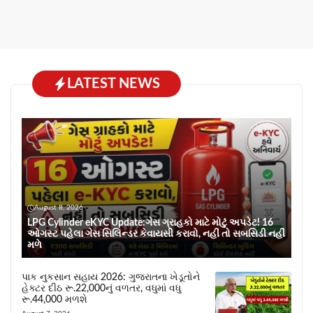
LATEST NEWS
August 8, 2026
LPG Cylinder eKYC Update:ગેસ ગ્રાહકો માટે મોટું અપડેટ! 16
ઓગસ્ટ પહેલા ગેસ સિલિન્ડર કેવાયસી કરાવો, નહીં તો સબસિડી નહીં
મળે
પાક નુકસાન સહાય 2026: ગુજરાતના ખેડૂતોને
હેક્ટર દીઠ રૂ.22,000નું વળતર, વધુમાં વધુ
રૂ.44,000 મળશે