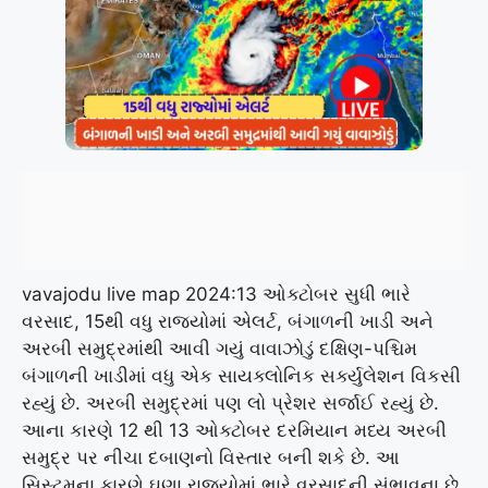
vavajodu live map 2024:13 ઓક્ટોબર સુધી ભારે
વરસાદ, 15થી વધુ રાજ્યોમાં એલર્ટ, બંગાળની ખાડી અને
અરબી સમુદ્રમાંથી આવી ગયું વાવાઝોડું દક્ષિણ-પશ્ચિમ
બંગાળની ખાડીમાં વધુ એક સાયક્લોનિક સર્ક્યુલેશન વિકસી
રહ્યું છે. અરબી સમુદ્રમાં પણ લો પ્રેશર સર્જાઈ રહ્યું છે.
આના કારણે 12 થી 13 ઓક્ટોબર દરમિયાન મધ્ય અરબી
સમુદ્ર પર નીચા દબાણનો વિસ્તાર બની શકે છે. આ
સિસ્ટમના કારણે ઘણા રાજ્યોમાં ભારે વરસાદની સંભાવના છે