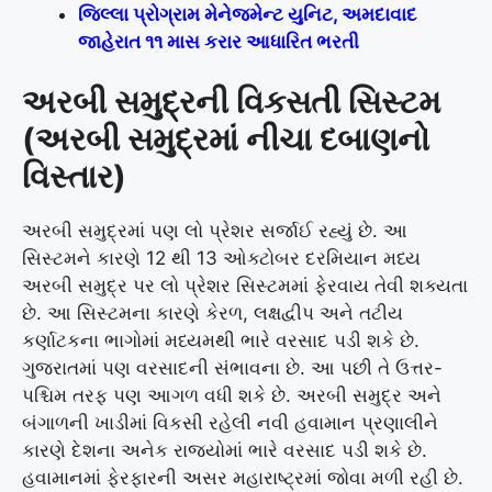
જિલ્લા પ્રોગ્રામ મેનેજમેન્ટ યુનિટ, અમદાવાદ
જાહેરાત ૧૧ માસ કરાર આધારિત ભરતી
અરબી સમુદ્રની વિકસતી સિસ્ટમ
(અરબી સમુદ્રમાં નીચા દબાણનો
વિસ્તાર)
અરબી સમુદ્રમાં પણ લો પ્રેશર સર્જાઈ રહ્યું છે. આ
સિસ્ટમને કારણે 12 થી 13 ઓક્ટોબર દરમિયાન મધ્ય
અરબી સમુદ્ર પર લો પ્રેશર સિસ્ટમમાં ફેરવાય તેવી શક્યતા
છે. આ સિસ્ટમના કારણે કેરળ, લક્ષદ્વીપ અને તટીય
કર્ણાટકના ભાગોમાં મધ્યમથી ભારે વરસાદ પડી શકે છે.
ગુજરાતમાં પણ વરસાદની સંભાવના છે. આ પછી તે ઉત્તર-
પશ્ચિમ તરફ પણ આગળ વધી શકે છે. અરબી સમુદ્ર અને
બંગાળની ખાડીમાં વિકસી રહેલી નવી હવામાન પ્રણાલીને
કારણે દેશના અનેક રાજ્યોમાં ભારે વરસાદ પડી શકે છે.
હવામાનમાં ફેરફારની અસર મહારાષ્ટ્રમાં જોવા મળી રહી છે.