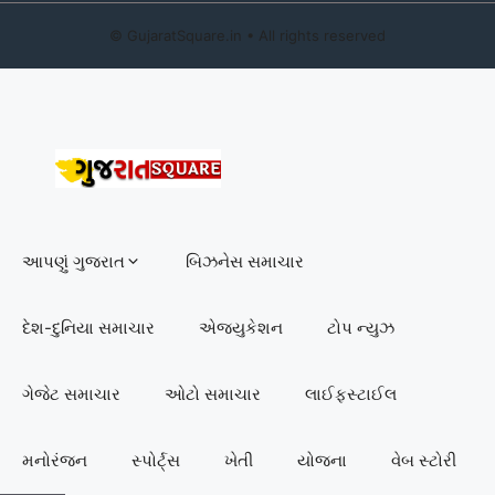
©
GujaratSquare.in
• All rights reserved
આપણું ગુજરાત
બિઝનેસ સમાચાર
દેશ-દુનિયા સમાચાર
એજ્યુકેશન
ટોપ ન્યુઝ
ગેજેટ સમાચાર
ઓટો સમાચાર
લાઈફસ્ટાઈલ
મનોરંજન
સ્પોર્ટ્સ
ખેતી
યોજના
વેબ સ્ટોરી