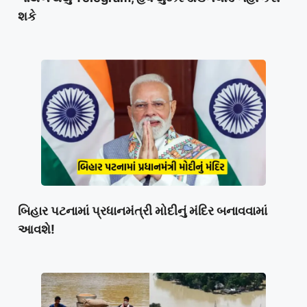
શકે
બિહાર પટનામાં પ્રધાનમંત્રી મોદીનું મંદિર બનાવવામાં
આવશે!