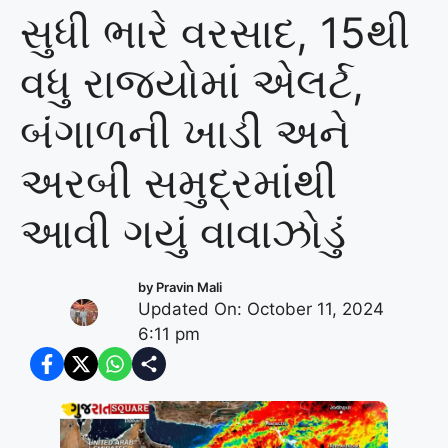
સુધી ભારે વરસાદ, 15થી
વધુ રાજ્યોમાં એલર્ટ,
બંગાળની ખાડી અને
અરબી સમુદ્રમાંથી
આવી ગયું વાવાઝોડું
by
Pravin Mali
Updated On: October 11, 2024
6:11 pm