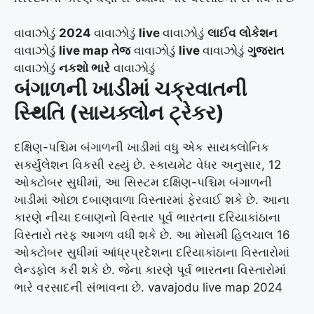
વાવાઝોડું
2024
વાવાઝોડું
live
વાવાઝોડું
લાઈવ લોકેશન
વાવાઝોડું
live map
તેજ
વાવાઝોડું
live
વાવાઝોડું
ગુજરાત
વાવાઝોડું
નકશો
ભારે
વાવાઝોડું
બંગાળની ખાડીમાં ચક્રવાતની
સ્થિતિ (સાયક્લોન ટ્રેકર)
દક્ષિણ-પશ્ચિમ બંગાળની ખાડીમાં વધુ એક સાયક્લોનિક
સર્ક્યુલેશન વિકસી રહ્યું છે. સ્કાયમેટ વેધર અનુસાર, 12
ઓક્ટોબર સુધીમાં, આ સિસ્ટમ દક્ષિણ-પશ્ચિમ બંગાળની
ખાડીમાં ઓછા દબાણવાળા વિસ્તારમાં ફેરવાઈ શકે છે. આના
કારણે નીચા દબાણનો વિસ્તાર પૂર્વ ભારતના દરિયાકાંઠાના
વિસ્તારો તરફ આગળ વધી શકે છે. આ મોસમી હિલચાલ 16
ઓક્ટોબર સુધીમાં આંધ્રપ્રદેશના દરિયાકાંઠાના વિસ્તારોમાં
લેન્ડફોલ કરી શકે છે. જેના કારણે પૂર્વ ભારતના વિસ્તારોમાં
ભારે વરસાદની સંભાવના છે. vavajodu live map 2024