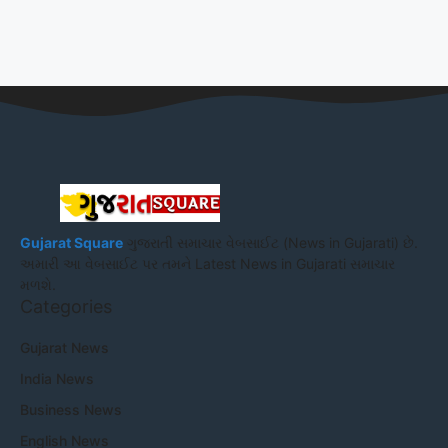
Gujarat Square
ગુજરાતી સમાચાર વેબસાઈટ (News in Gujarati) છે.
અમારી આ વેબસાઈટ પર તમને Latest News in Gujarati સમાચાર
મળશે.
Categories
Gujarat News
India News
Business News
English News