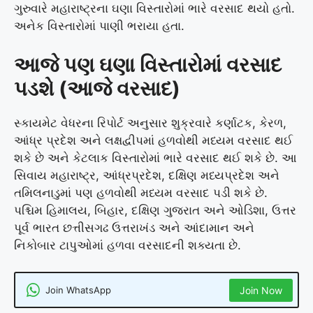
ગુરુવારે મહારાષ્ટ્રના ઘણા વિસ્તારોમાં ભારે વરસાદ થયો હતો.
અનેક વિસ્તારોમાં પાણી ભરાયા હતા.
આજે પણ ઘણા વિસ્તારોમાં વરસાદ
પડશે (આજે વરસાદ)
સ્કાયમેટ વેધરના રિપોર્ટ અનુસાર શુક્રવારે કર્ણાટક, કેરળ,
આંધ્ર પ્રદેશ અને લક્ષદ્વીપમાં હળવોથી મધ્યમ વરસાદ થઈ
શકે છે અને કેટલાક વિસ્તારોમાં ભારે વરસાદ થઈ શકે છે. આ
સિવાય મહારાષ્ટ્ર, આંધ્રપ્રદેશ, દક્ષિણ મધ્યપ્રદેશ અને
તમિલનાડુમાં પણ હળવોથી મધ્યમ વરસાદ પડી શકે છે.
પશ્ચિમ હિમાલય, બિહાર, દક્ષિણ ગુજરાત અને ઓડિશા, ઉત્તર
પૂર્વ ભારત છત્તીસગઢ ઉત્તરાખંડ અને આંદામાન અને
નિકોબાર ટાપુઓમાં હળવા વરસાદની શક્યતા છે.
Join WhatsApp
Join Now