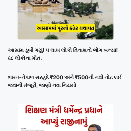
આસામ ડૂબી ગયું! ૫ લાખ લોકો વિનાશનો ભોગ બન્યા!
૬૮ લોકોના મોત.
ભારત-નેપાળ સરહદે ₹200 અને ₹500ની નવી નોટ લઈ
જવાની મંજૂરી, જાણો નવા નિયમો