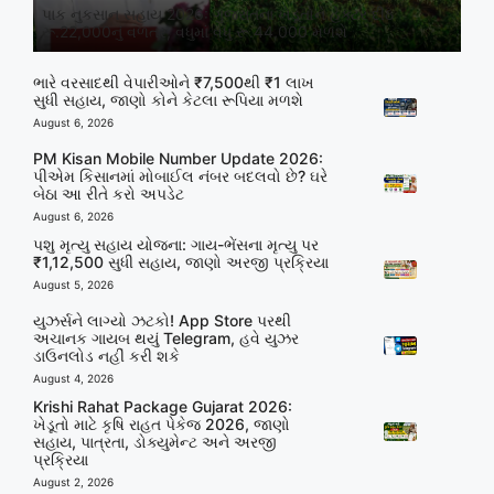
પાક નુકસાન સહાય 2026: ગુજરાતના ખેડૂતોને હેક્ટર દીઠ
રૂ.22,000નું વળતર, વધુમાં વધુ રૂ.44,000 મળશે
ભારે વરસાદથી વેપારીઓને ₹7,500થી ₹1 લાખ
સુધી સહાય, જાણો કોને કેટલા રૂપિયા મળશે
August 6, 2026
PM Kisan Mobile Number Update 2026:
પીએમ કિસાનમાં મોબાઈલ નંબર બદલવો છે? ઘરે
બેઠા આ રીતે કરો અપડેટ
August 6, 2026
પશુ મૃત્યુ સહાય યોજના: ગાય-ભેંસના મૃત્યુ પર
₹1,12,500 સુધી સહાય, જાણો અરજી પ્રક્રિયા
August 5, 2026
યુઝર્સને લાગ્યો ઝટકો! App Store પરથી
અચાનક ગાયબ થયું Telegram, હવે યુઝર
ડાઉનલોડ નહીં કરી શકે
August 4, 2026
Krishi Rahat Package Gujarat 2026:
ખેડૂતો માટે કૃષિ રાહત પેકેજ 2026, જાણો
સહાય, પાત્રતા, ડોક્યુમેન્ટ અને અરજી
પ્રક્રિયા
August 2, 2026