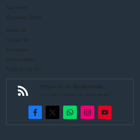
Top News
Quakes Links
About Us
Contact Us
Disclaimer
Privacy policy
Follow Us On
Follow Us On Social Media
Get Latest Update On Social Media