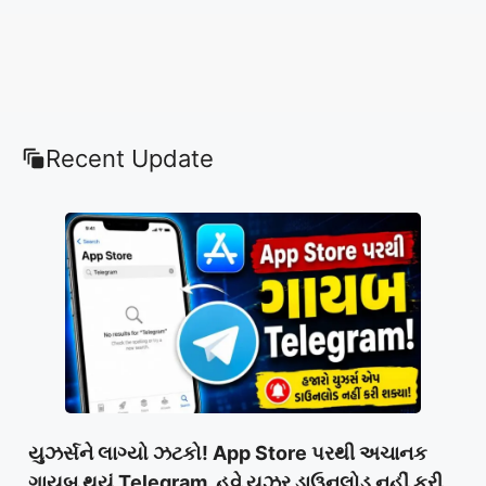
Recent Update
યુઝર્સને લાગ્યો ઝટકો! App Store પરથી અચાનક
ગાયબ થયું Telegram, હવે યુઝર ડાઉનલોડ નહીં કરી