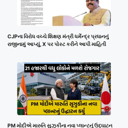
CJPના વિરોધ વચ્ચે શિક્ષણ મંત્રી ધર્મેન્દ્ર પ્રધાનનું
રાજીનામું આપ્યું, X પર પોસ્ટ કરીને આપી માહિતી
PM મોદીએ મારુતિ સુઝુકીના નવા પ્લાન્ટનું ઉદ્ઘાટન